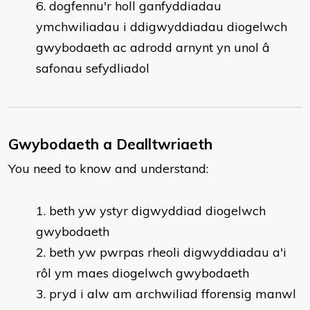
dogfennu'r holl ganfyddiadau
ymchwiliadau i ddigwyddiadau diogelwch
gwybodaeth ac adrodd arnynt yn unol â
safonau sefydliadol
Gwybodaeth a Dealltwriaeth
You need to know and understand:
beth yw ystyr digwyddiad diogelwch
gwybodaeth
beth yw pwrpas rheoli digwyddiadau a'i
rôl ym maes diogelwch gwybodaeth
pryd i alw am archwiliad fforensig manwl