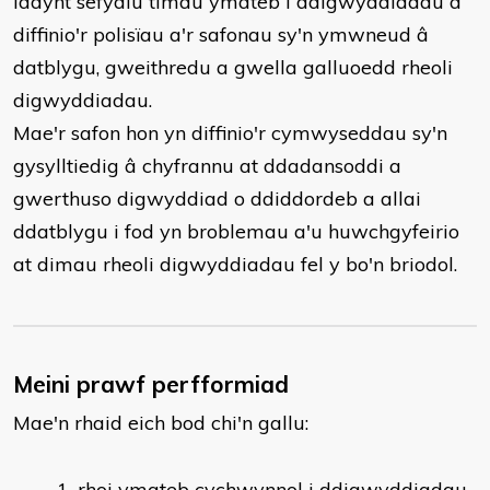
iddynt sefydlu timau ymateb i ddigwyddiadau a
diffinio'r polisïau a'r safonau sy'n ymwneud â
datblygu, gweithredu a gwella galluoedd rheoli
digwyddiadau.
Mae'r safon hon yn diffinio'r cymwyseddau sy'n
gysylltiedig â chyfrannu at ddadansoddi a
gwerthuso digwyddiad o ddiddordeb a allai
ddatblygu i fod yn broblemau a'u huwchgyfeirio
at dimau rheoli digwyddiadau fel y bo'n briodol.
Meini prawf perfformiad
Mae'n rhaid eich bod chi'n gallu:
rhoi ymateb cychwynnol i ddigwyddiadau