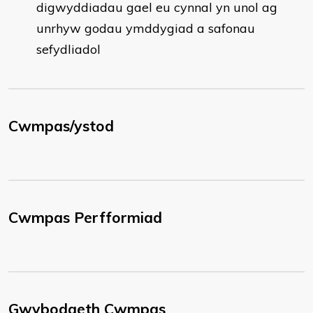
digwyddiadau gael eu cynnal yn unol ag
unrhyw godau ymddygiad a safonau
sefydliadol
Cwmpas/ystod
Cwmpas Perfformiad
Gwybodaeth Cwmpas