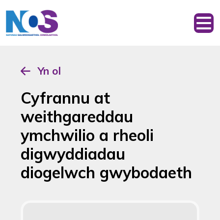
Yn ol
Cyfrannu at
weithgareddau
ymchwilio a rheoli
digwyddiadau
diogelwch gwybodaeth