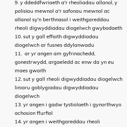
y ddeddfwriaeth a'r rheoliadau allanol, y
polisïau mewnol a'r safonau mewnol ac
allanol sy'n berthnasol i weithgareddau
rheoli digwyddiadau diogelwch gwybodaeth
sut y gall effaith digwyddiadau
diogelwch ar fusnes ddylanwadu
ar yr angen am gyfrinachedd,
gonestrwydd, argaeledd ac enw da yn eu
maes gwaith
sut y gall rheoli digwyddiadau diogelwch
liniaru goblygiadau digwyddiadau
diogelwch
yr angen i gadw tystiolaeth i gynorthwyo
achosion ffurfiol
yr angen i weithgareddau rheoli