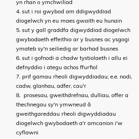
yn rhan o ymchwiliad
sut i roi gwybod am ddigwyddiad
diogelwch yn eu maes gwaith eu hunain
sut y gall graddfa digwyddiad diogelwch
gwybodaeth effeithio ar y busnes ac ysgogi
ymateb sy'n seiliedig ar barhad busnes
sut i gofnodi a chadw tystiolaeth i allu ei
defnyddio i ategu achos ffurfiol
prif gamau rheoli digwyddiadau; e.e. nodi,
cadw, glanhau, adfer, cau'r
prosesau, gweithdrefnau, dulliau, offer a
thechnegau sy'n ymwneud â
gweithgareddau rheoli digwyddiadau
diogelwch gwybodaeth a'r amcanion i'w
cyflawni