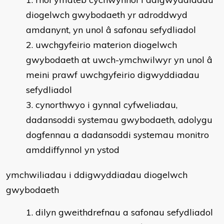
diogelwch gwybodaeth yr adroddwyd
amdanynt, yn unol â safonau sefydliadol
uwchgyfeirio materion diogelwch
gwybodaeth at uwch-ymchwilwyr yn unol â
meini prawf uwchgyfeirio digwyddiadau
sefydliadol
cynorthwyo i gynnal cyfweliadau,
dadansoddi systemau gwybodaeth, adolygu
dogfennau a dadansoddi systemau monitro
amddiffynnol yn ystod
ymchwiliadau i ddigwyddiadau diogelwch
gwybodaeth
dilyn gweithdrefnau a safonau sefydliadol