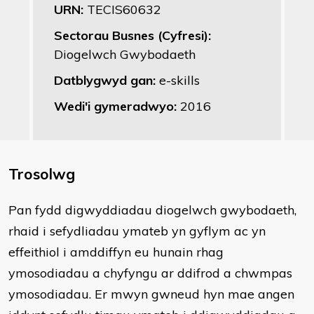
URN:
TECIS60632
Sectorau Busnes (Cyfresi):
Diogelwch Gwybodaeth
Datblygwyd gan:
e-skills
Wedi'i gymeradwyo:
2016
Trosolwg
Pan fydd digwyddiadau diogelwch gwybodaeth,
rhaid i sefydliadau ymateb yn gyflym ac yn
effeithiol i amddiffyn eu hunain rhag
ymosodiadau a chyfyngu ar ddifrod a chwmpas
ymosodiadau. Er mwyn gwneud hyn mae angen