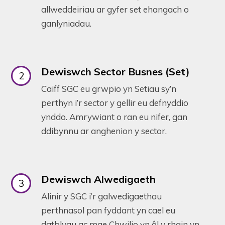
allweddeiriau ar gyfer set ehangach o
ganlyniadau.
Dewiswch Sector Busnes (Set)
Caiff SGC eu grwpio yn Setiau sy’n
perthyn i’r sector y gellir eu defnyddio
ynddo. Amrywiant o ran eu nifer, gan
ddibynnu ar anghenion y sector.
Dewiswch Alwedigaeth
Alinir y SGC i’r galwedigaethau
perthnasol pan fyddant yn cael eu
datblygu ac mae Chwilio yn ôl y rhain yn