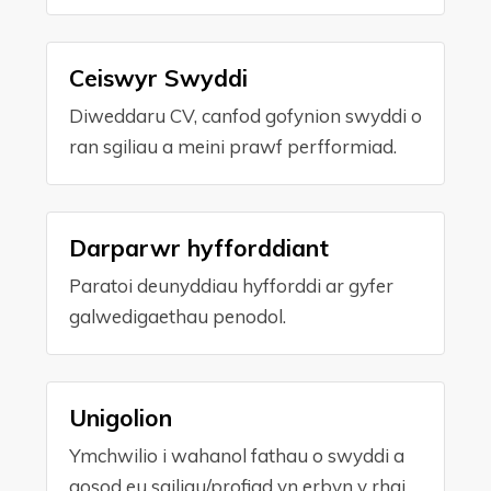
Ceiswyr Swyddi
Diweddaru CV, canfod gofynion swyddi o
ran sgiliau a meini prawf perfformiad.
Darparwr hyfforddiant
Paratoi deunyddiau hyfforddi ar gyfer
galwedigaethau penodol.
Unigolion
Ymchwilio i wahanol fathau o swyddi a
gosod eu sgiliau/profiad yn erbyn y rhai