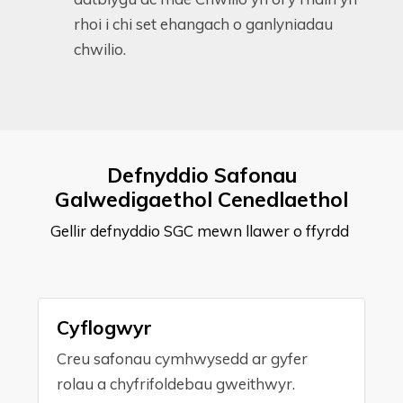
rhoi i chi set ehangach o ganlyniadau
chwilio.
Defnyddio Safonau
Galwedigaethol Cenedlaethol
Gellir defnyddio SGC mewn llawer o ffyrdd
Cyflogwyr
Creu safonau cymhwysedd ar gyfer
rolau a chyfrifoldebau gweithwyr.