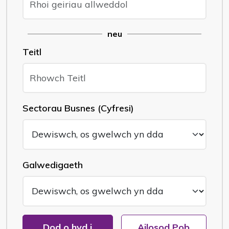
neu
Teitl
Sectorau Busnes (Cyfresi)
Galwedigaeth
Dod o hyd i
Ailosod Pob