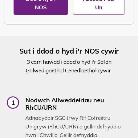
NOS
Un
Sut i ddod o hyd i'r NOS cywir
3 cam hawdd i ddod o hyd i'r Safon
Galwedigaethol Cenedlaethol cywir
Nodwch Allweddeiriau neu
RhCU/URN
Adnabyddir SGC trwy Rif Cofrestru
Unigryw (RhCU/URN) a gellir defnyddio
hwn i Chwilio. Gellir defnyddio