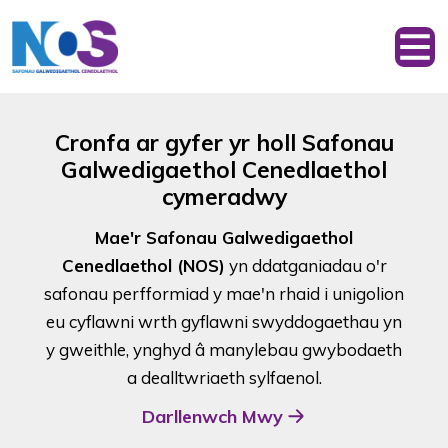
Cronfa ar gyfer yr holl Safonau
Galwedigaethol Cenedlaethol
cymeradwy
Mae'r Safonau Galwedigaethol
Cenedlaethol (NOS)
yn ddatganiadau o'r
safonau perfformiad y mae'n rhaid i unigolion
eu cyflawni wrth gyflawni swyddogaethau yn
y gweithle, ynghyd â manylebau gwybodaeth
a dealltwriaeth sylfaenol.
Darllenwch Mwy