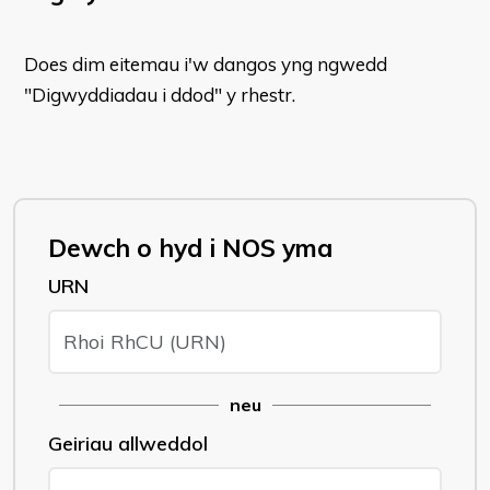
Does dim eitemau i'w dangos yng ngwedd
"Digwyddiadau i ddod" y rhestr.
Dewch o hyd i NOS yma
URN
neu
Geiriau allweddol