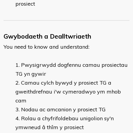
prosiect
Gwybodaeth a Dealltwriaeth
You need to know and understand:
Pwysigrwydd dogfennu camau prosiectau
TG yn gywir
Camau cylch bywyd y prosiect TG a
gweithdrefnau i'w cymeradwyo ym mhob
cam
Nodau ac amcanion y prosiect TG
Rolau a chyfrifoldebau unigolion sy'n
ymwneud â thîm y prosiect