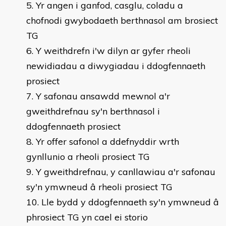
Yr angen i ganfod, casglu, coladu a
chofnodi gwybodaeth berthnasol am brosiect
TG
Y weithdrefn i'w dilyn ar gyfer rheoli
newidiadau a diwygiadau i ddogfennaeth
prosiect
Y safonau ansawdd mewnol a'r
gweithdrefnau sy'n berthnasol i
ddogfennaeth prosiect
Yr offer safonol a ddefnyddir wrth
gynllunio a rheoli prosiect TG
Y gweithdrefnau, y canllawiau a'r safonau
sy'n ymwneud â rheoli prosiect TG
Lle bydd y ddogfennaeth sy'n ymwneud â
phrosiect TG yn cael ei storio