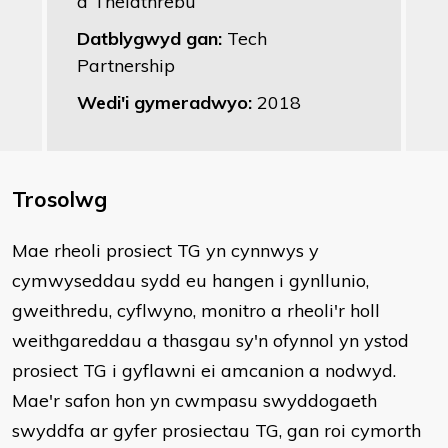
a Thelathrebu
Datblygwyd gan:
Tech
Partnership
Wedi'i gymeradwyo:
2018
Trosolwg
Mae rheoli prosiect TG yn cynnwys y
cymwyseddau sydd eu hangen i gynllunio,
gweithredu, cyflwyno, monitro a rheoli'r holl
weithgareddau a thasgau sy'n ofynnol yn ystod
prosiect TG i gyflawni ei amcanion a nodwyd.
Mae'r safon hon yn cwmpasu swyddogaeth
swyddfa ar gyfer prosiectau TG, gan roi cymorth