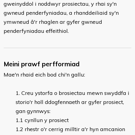
gweinyddol i noddwyr prosiectau, y rhai sy'n
gwneud penderfyniadau, a rhanddeiliaid sy'n
ymwneud â'r rhaglen ar gyfer gwneud
penderfyniadau effeithiol.
Meini prawf perfformiad
Mae'n rhaid eich bod chi'n gallu:
Creu ystorfa o brosiectau mewn swyddfa i
storio'r holl ddogfennaeth ar gyfer prosiect,
gan gynnwys:
1.1 cynllun y prosiect
1.2 rhestr o'r cerrig milltir a'r hyn amcanion