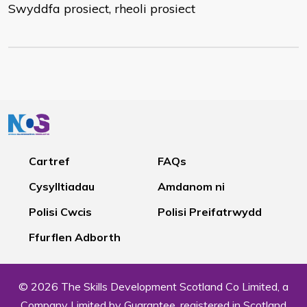
Swyddfa prosiect, rheoli prosiect
Cartref
FAQs
Cysylltiadau
Amdanom ni
Polisi Cwcis
Polisi Preifatrwydd
Ffurflen Adborth
© 2026 The Skills Development Scotland Co Limited, a
Company Limited by Guarantee, registered in Scotland