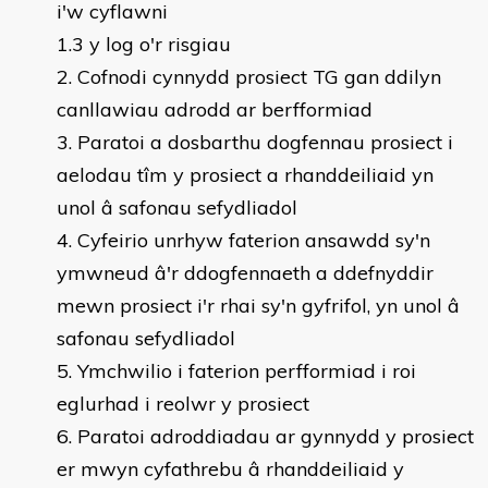
i'w cyflawni
1.3 y log o'r risgiau
Cofnodi cynnydd prosiect TG gan ddilyn
canllawiau adrodd ar berfformiad
Paratoi a dosbarthu dogfennau prosiect i
aelodau tîm y prosiect a rhanddeiliaid yn
unol â safonau sefydliadol
Cyfeirio unrhyw faterion ansawdd sy'n
ymwneud â'r ddogfennaeth a ddefnyddir
mewn prosiect i'r rhai sy'n gyfrifol, yn unol â
safonau sefydliadol
Ymchwilio i faterion perfformiad i roi
eglurhad i reolwr y prosiect
Paratoi adroddiadau ar gynnydd y prosiect
er mwyn cyfathrebu â rhanddeiliaid y