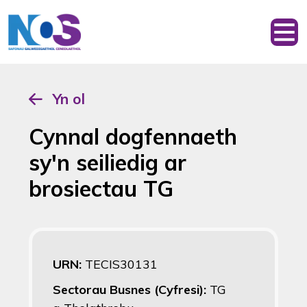
Yn ol
Cynnal dogfennaeth
sy'n seiliedig ar
brosiectau TG
URN:
TECIS30131
Sectorau Busnes (Cyfresi):
TG