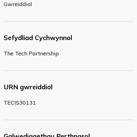
Gwreiddiol
Sefydliad Cychwynnol
The Tech Partnership
URN gwreiddiol
TECIS30131
Galwedigaethau Perthnasol