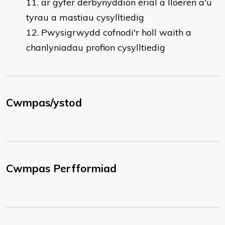
ar gyfer derbynyddion erial a lloeren a'u
tyrau a mastiau cysylltiedig
Pwysigrwydd cofnodi'r holl waith a
chanlyniadau profion cysylltiedig
Cwmpas/ystod
Cwmpas Perfformiad