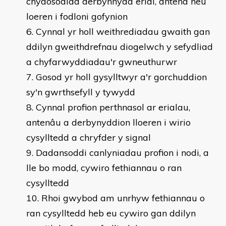
chydosodiad derbynnydd erial, antena neu
loeren i fodloni gofynion
Cynnal yr holl weithrediadau gwaith gan
ddilyn gweithdrefnau diogelwch y sefydliad
a chyfarwyddiadau'r gwneuthurwr
Gosod yr holl gysylltwyr a'r gorchuddion
sy'n gwrthsefyll y tywydd
Cynnal profion perthnasol ar erialau,
antenâu a derbynyddion lloeren i wirio
cysylltedd a chryfder y signal
Dadansoddi canlyniadau profion i nodi, a
lle bo modd, cywiro fethiannau o ran
cysylltedd
Rhoi gwybod am unrhyw fethiannau o
ran cysylltedd heb eu cywiro gan ddilyn