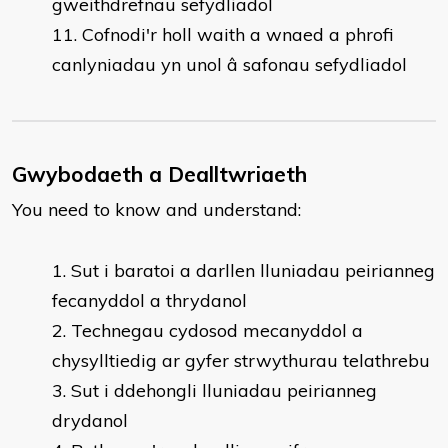
gweithdrefnau sefydliadol
Cofnodi'r holl waith a wnaed a phrofi
canlyniadau yn unol â safonau sefydliadol
Gwybodaeth a Dealltwriaeth
You need to know and understand:
Sut i baratoi a darllen lluniadau peirianneg
fecanyddol a thrydanol
Technegau cydosod mecanyddol a
chysylltiedig ar gyfer strwythurau telathrebu
Sut i ddehongli lluniadau peirianneg
drydanol