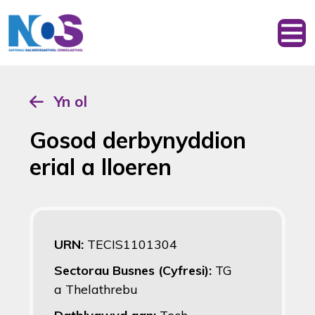
Yn ol
Gosod derbynyddion
erial a lloeren
URN:
TECIS1101304
Sectorau Busnes (Cyfresi):
TG
a Thelathrebu