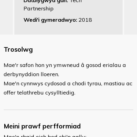
Datblygwyd gan:
Tech
Partnership
Wedi'i gymeradwyo:
2018
Trosolwg
Mae'r safon hon yn ymwneud â gosod erialau a
derbynyddion lloeren.
Mae'n cynnwys cydosod a chodi tyrau, mastiau ac
offer telathrebu cysylltiedig.
Meini prawf perfformiad
Mae'n rhaid eich bod chi'n gallu: