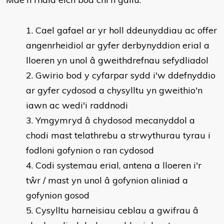
Cael gafael ar yr holl ddeunyddiau ac offer
angenrheidiol ar gyfer derbynyddion erial a
lloeren yn unol â gweithdrefnau sefydliadol
Gwirio bod y cyfarpar sydd i'w ddefnyddio
ar gyfer cydosod a chysylltu yn gweithio'n
iawn ac wedi'i raddnodi
Ymgymryd â chydosod mecanyddol a
chodi mast telathrebu a strwythurau tyrau i
fodloni gofynion o ran cydosod
Codi systemau erial, antena a lloeren i'r
tŵr / mast yn unol â gofynion aliniad a
gofynion gosod
Cysylltu harneisiau ceblau a gwifrau â