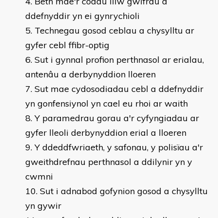
Beth mae'r codau lliw gwifrau a
ddefnyddir yn ei gynrychioli
Technegau gosod ceblau a chysylltu ar
gyfer cebl ffibr-optig
Sut i gynnal profion perthnasol ar erialau,
antenâu a derbynyddion lloeren
Sut mae cydosodiadau cebl a ddefnyddir
yn gonfensiynol yn cael eu rhoi ar waith
Y paramedrau gorau a'r cyfyngiadau ar
gyfer lleoli derbynyddion erial a lloeren
Y ddeddfwriaeth, y safonau, y polisïau a'r
gweithdrefnau perthnasol a ddilynir yn y
cwmni
Sut i adnabod gofynion gosod a chysylltu
yn gywir