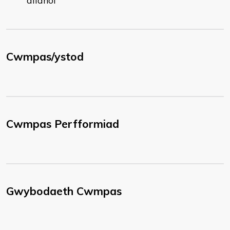
allanol
Cwmpas/ystod
Cwmpas Perfformiad
Gwybodaeth Cwmpas