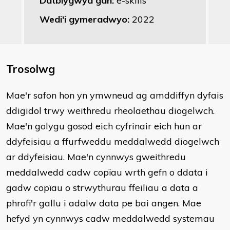
Datblygwyd gan:
e-skills
Wedi'i gymeradwyo:
2022
Trosolwg
Mae'r safon hon yn ymwneud ag amddiffyn dyfais
ddigidol trwy weithredu rheolaethau diogelwch.
Mae'n golygu gosod eich cyfrinair eich hun ar
ddyfeisiau a ffurfweddu meddalwedd diogelwch
ar ddyfeisiau. Mae'n cynnwys gweithredu
meddalwedd cadw copïau wrth gefn o ddata i
gadw copïau o strwythurau ffeiliau a data a
phrofi'r gallu i adalw data pe bai angen. Mae
hefyd yn cynnwys cadw meddalwedd systemau