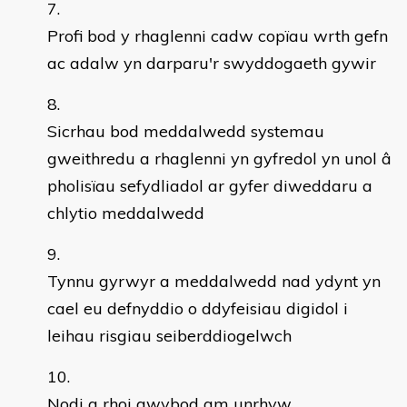
Profi bod y rhaglenni cadw copïau wrth gefn
ac adalw yn darparu'r swyddogaeth gywir
Sicrhau bod meddalwedd systemau
gweithredu a rhaglenni yn gyfredol yn unol â
pholisïau sefydliadol ar gyfer diweddaru a
chlytio meddalwedd
Tynnu gyrwyr a meddalwedd nad ydynt yn
cael eu defnyddio o ddyfeisiau digidol i
leihau risgiau seiberddiogelwch
Nodi a rhoi gwybod am unrhyw