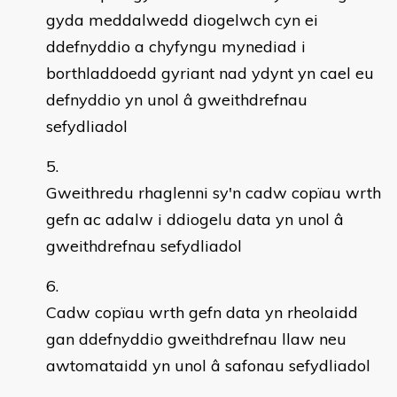
gyda meddalwedd diogelwch cyn ei
ddefnyddio a chyfyngu mynediad i
borthladdoedd gyriant nad ydynt yn cael eu
defnyddio yn unol â gweithdrefnau
sefydliadol
Gweithredu rhaglenni sy'n cadw copïau wrth
gefn ac adalw i ddiogelu data yn unol â
gweithdrefnau sefydliadol
Cadw copïau wrth gefn data yn rheolaidd
gan ddefnyddio gweithdrefnau llaw neu
awtomataidd yn unol â safonau sefydliadol