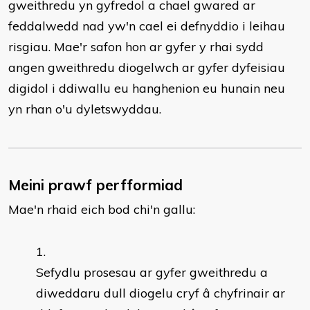
gweithredu yn gyfredol a chael gwared ar
feddalwedd nad yw'n cael ei defnyddio i leihau
risgiau. Mae'r safon hon ar gyfer y rhai sydd
angen gweithredu diogelwch ar gyfer dyfeisiau
digidol i ddiwallu eu hanghenion eu hunain neu
yn rhan o'u dyletswyddau.
Meini prawf perfformiad
Mae'n rhaid eich bod chi'n gallu:
Sefydlu prosesau ar gyfer gweithredu a
diweddaru dull diogelu cryf â chyfrinair ar