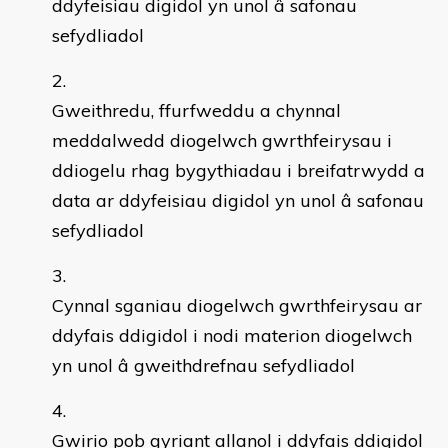
ddyfeisiau digidol yn unol â safonau
sefydliadol
Gweithredu, ffurfweddu a chynnal
meddalwedd diogelwch gwrthfeirysau i
ddiogelu rhag bygythiadau i breifatrwydd a
data ar ddyfeisiau digidol yn unol â safonau
sefydliadol
Cynnal sganiau diogelwch gwrthfeirysau ar
ddyfais ddigidol i nodi materion diogelwch
yn unol â gweithdrefnau sefydliadol
Gwirio pob gyriant allanol i ddyfais ddigidol