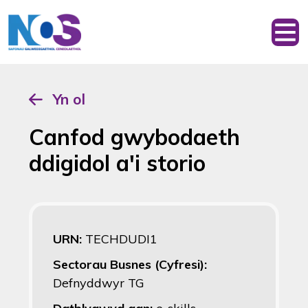
Yn ol
Canfod gwybodaeth
ddigidol a'i storio
URN:
TECHDUDI1
Sectorau Busnes (Cyfresi):
Defnyddwyr TG