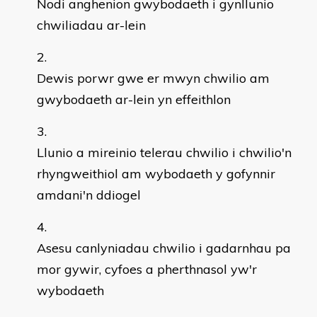
Nodi anghenion gwybodaeth i gynllunio
chwiliadau ar-lein
Dewis porwr gwe er mwyn chwilio am
gwybodaeth ar-lein yn effeithlon
Llunio a mireinio telerau chwilio i chwilio'n
rhyngweithiol am wybodaeth y gofynnir
amdani'n ddiogel
Asesu canlyniadau chwilio i gadarnhau pa
mor gywir, cyfoes a pherthnasol yw'r
wybodaeth