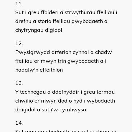
Sut i greu ffolderi a strwythurau ffeiliau i
drefnu a storio ffeiliau gwybodaeth a
chyfryngau digidol
Pwysigrwydd arferion cynnal a chadw
ffeiliau er mwyn trin gwybodaeth a'i
hadalw'n effeithlon
Y technegau a ddefnyddir i greu termau
chwilio er mwyn dod o hyd i wybodaeth
ddigidol a sut i'w cymhwyso
Sut mae gwybodaeth yn cael ei chreu, ei