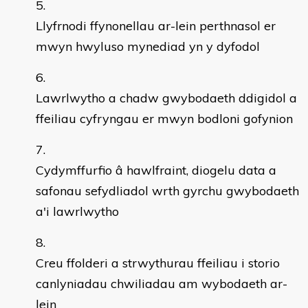
Llyfrnodi ffynonellau ar-lein perthnasol er
mwyn hwyluso mynediad yn y dyfodol
Lawrlwytho a chadw gwybodaeth ddigidol a
ffeiliau cyfryngau er mwyn bodloni gofynion
Cydymffurfio â hawlfraint, diogelu data a
safonau sefydliadol wrth gyrchu gwybodaeth
a'i lawrlwytho
Creu ffolderi a strwythurau ffeiliau i storio
canlyniadau chwiliadau am wybodaeth ar-
lein