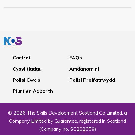
Cartref
FAQs
Cysylltiadau
Amdanom ni
Polisi Cwcis
Polisi Preifatrwydd
Ffurflen Adborth
© 2026 The Skills Development Scotland Co Limited, a
Company Limited by Guarantee, registered in Scotland
(Company no. SC202659)