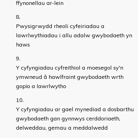
ffynonellau ar-lein
Pwysigrwydd rheoli cyfeiriadau a
lawrlwythiadau i allu adalw gwybodaeth yn
haws
Y cyfyngiadau cyfreithiol a moesegol sy'n
ymwneud â hawlfraint gwybodaeth wrth
gopïo a lawrlwytho
Y cyfyngiadau ar gael mynediad a dosbarthu
gwybodaeth gan gynnwys cerddoriaeth,
delweddau, gemau a meddalwedd