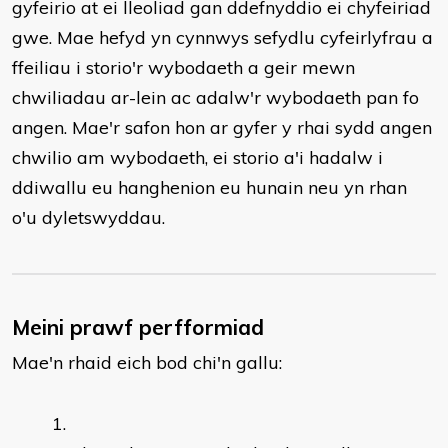
gyfeirio at ei lleoliad gan ddefnyddio ei chyfeiriad
gwe. Mae hefyd yn cynnwys sefydlu cyfeirlyfrau a
ffeiliau i storio'r wybodaeth a geir mewn
chwiliadau ar-lein ac adalw'r wybodaeth pan fo
angen. Mae'r safon hon ar gyfer y rhai sydd angen
chwilio am wybodaeth, ei storio a'i hadalw i
ddiwallu eu hanghenion eu hunain neu yn rhan
o'u dyletswyddau.
Meini prawf perfformiad
Mae'n rhaid eich bod chi'n gallu: