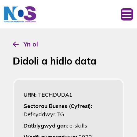
Yn ol
Didoli a hidlo data
URN:
TECHDUDA1
Sectorau Busnes (Cyfresi):
Defnyddwyr TG
Datblygwyd gan:
e-skills
Wedi'i gymeradwyo:
2022