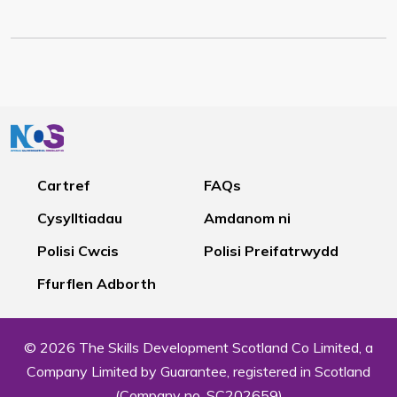
Cartref
FAQs
Cysylltiadau
Amdanom ni
Polisi Cwcis
Polisi Preifatrwydd
Ffurflen Adborth
© 2026 The Skills Development Scotland Co Limited, a
Company Limited by Guarantee, registered in Scotland
(Company no. SC202659)