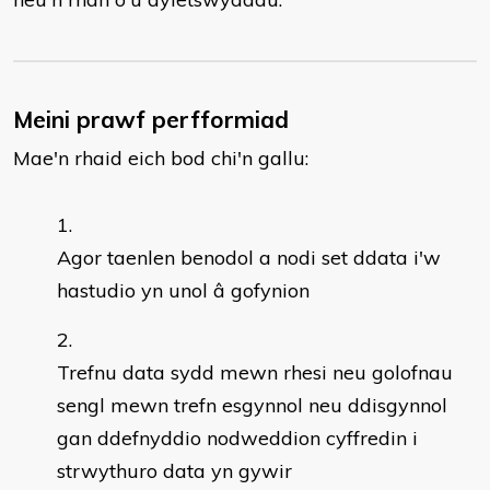
Meini prawf perfformiad
Mae'n rhaid eich bod chi'n gallu:
Agor taenlen benodol a nodi set ddata i'w
hastudio yn unol â gofynion
Trefnu data sydd mewn rhesi neu golofnau
sengl mewn trefn esgynnol neu ddisgynnol
gan ddefnyddio nodweddion cyffredin i
strwythuro data yn gywir