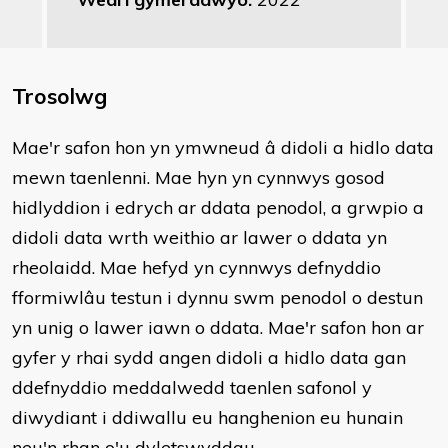
Trosolwg
Mae'r safon hon yn ymwneud â didoli a hidlo data
mewn taenlenni. Mae hyn yn cynnwys gosod
hidlyddion i edrych ar ddata penodol, a grwpio a
didoli data wrth weithio ar lawer o ddata yn
rheolaidd. Mae hefyd yn cynnwys defnyddio
fformiwlâu testun i dynnu swm penodol o destun
yn unig o lawer iawn o ddata. Mae'r safon hon ar
gyfer y rhai sydd angen didoli a hidlo data gan
ddefnyddio meddalwedd taenlen safonol y
diwydiant i ddiwallu eu hanghenion eu hunain
neu'n rhan o'u dyletswyddau.