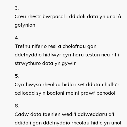
Creu rhestr bwrpasol i ddidoli data yn unol â
gofynion
Trefnu nifer o resi a cholofnau gan
ddefnyddio hidlwyr cymharu testun neu rif i
strwythuro data yn gywir
Cymhwyso rheolau hidlo i set ddata i hidlo'r
celloedd sy'n bodloni meini prawf penodol
Cadw data taenlen wedi'i ddiweddaru a'i
ddidoli gan ddefnyddio rheolau hidlo yn unol