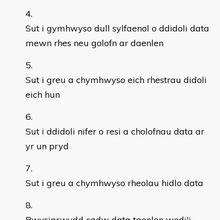
Sut i gymhwyso dull sylfaenol o ddidoli data
mewn rhes neu golofn ar daenlen
Sut i greu a chymhwyso eich rhestrau didoli
eich hun
Sut i ddidoli nifer o resi a cholofnau data ar
yr un pryd
Sut i greu a chymhwyso rheolau hidlo data
Pwysigrwydd cadw data taenlen wedi'i