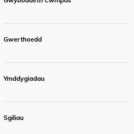
Gwybodaeth Cwmpas
Gwerthoedd
Ymddygiadau
Sgiliau