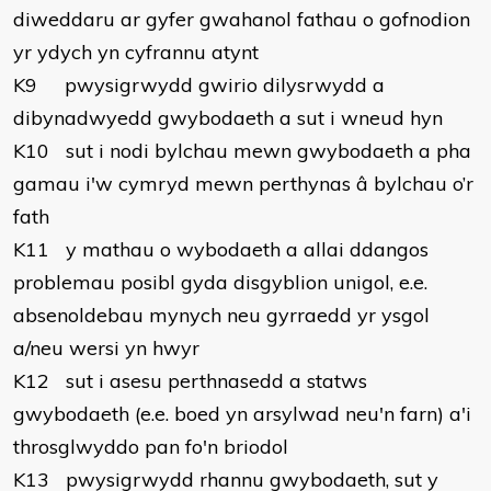
diweddaru ar gyfer gwahanol fathau o gofnodion
yr ydych yn cyfrannu atynt
K9 pwysigrwydd gwirio dilysrwydd a
dibynadwyedd gwybodaeth a sut i wneud hyn
K10 sut i nodi bylchau mewn gwybodaeth a pha
gamau i'w cymryd mewn perthynas â bylchau o’r
fath
K11 y mathau o wybodaeth a allai ddangos
problemau posibl gyda disgyblion unigol, e.e.
absenoldebau mynych neu gyrraedd yr ysgol
a/neu wersi yn hwyr
K12 sut i asesu perthnasedd a statws
gwybodaeth (e.e. boed yn arsylwad neu'n farn) a'i
throsglwyddo pan fo'n briodol
K13 pwysigrwydd rhannu gwybodaeth, sut y