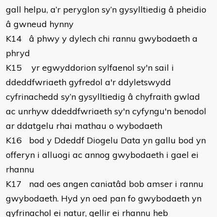
gall helpu, a’r peryglon sy’n gysylltiedig â pheidio
â gwneud hynny
K14 â phwy y dylech chi rannu gwybodaeth a
phryd
K15 yr egwyddorion sylfaenol sy'n sail i
ddeddfwriaeth gyfredol a'r ddyletswydd
cyfrinachedd sy’n gysylltiedig â chyfraith gwlad
ac unrhyw ddeddfwriaeth sy'n cyfyngu'n benodol
ar ddatgelu rhai mathau o wybodaeth
K16 bod y Ddeddf Diogelu Data yn gallu bod yn
offeryn i alluogi ac annog gwybodaeth i gael ei
rhannu
K17 nad oes angen caniatâd bob amser i rannu
gwybodaeth. Hyd yn oed pan fo gwybodaeth yn
gyfrinachol ei natur, gellir ei rhannu heb