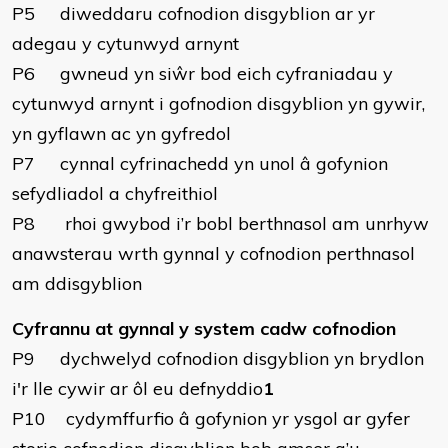
P5 diweddaru cofnodion disgyblion ar yr
adegau y cytunwyd arnynt
P6 gwneud yn siŵr bod eich cyfraniadau y
cytunwyd arnynt i gofnodion disgyblion yn gywir,
yn gyflawn ac yn gyfredol
P7 cynnal cyfrinachedd yn unol â gofynion
sefydliadol a chyfreithiol
P8 rhoi gwybod i’r bobl berthnasol am unrhyw
anawsterau wrth gynnal y cofnodion perthnasol
am ddisgyblion
Cyfrannu at gynnal y system cadw cofnodion
P9 dychwelyd cofnodion disgyblion yn brydlon
i'r lle cywir ar ôl eu defnyddio
1
P10 cydymffurfio â gofynion yr ysgol ar gyfer