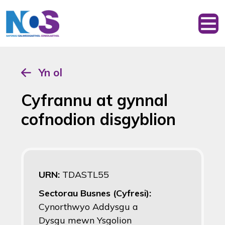
Yn ol
Cyfrannu at gynnal
cofnodion disgyblion
URN:
TDASTL55
Sectorau Busnes (Cyfresi):
Cynorthwyo Addysgu a
Dysgu mewn Ysgolion