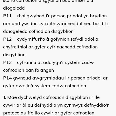
storio cofnodion disgyblion bob amser a’u
diogeledd
P11 rhoi gwybod i’r person priodol yn brydlon
am unrhyw dor-cyfraith wirioneddol neu bosibl i
ddiogeledd cofnodion disgyblion
P12 cydymffurfio â gofynion sefydliadol a
chyfreithiol ar gyfer cyfrinachedd cofnodion
disgyblion
P13 cyfrannu at adolygu'r system cadw
cofnodion pan fo angen
P14 gwneud awgrymiadau i'r person priodol ar
gyfer gwella'r system cadw cofnodion
1
Mae dychwelyd cofnodion disgyblion i'r lle
cywir ar ôl eu defnyddio yn cynnwys defnyddio'r
protocolau ffeilio cywir ar gyfer cofnodion