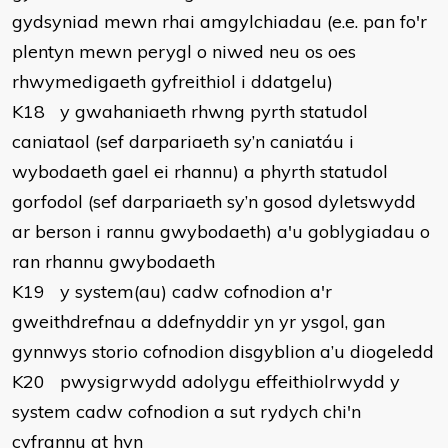
gydsyniad mewn rhai amgylchiadau (e.e. pan fo'r
plentyn mewn perygl o niwed neu os oes
rhwymedigaeth gyfreithiol i ddatgelu)
K18 y gwahaniaeth rhwng pyrth statudol
caniataol (sef darpariaeth sy’n caniatáu i
wybodaeth gael ei rhannu) a phyrth statudol
gorfodol (sef darpariaeth sy’n gosod dyletswydd
ar berson i rannu gwybodaeth) a'u goblygiadau o
ran rhannu gwybodaeth
K19 y system(au) cadw cofnodion a'r
gweithdrefnau a ddefnyddir yn yr ysgol, gan
gynnwys storio cofnodion disgyblion a’u diogeledd
K20 pwysigrwydd adolygu effeithiolrwydd y
system cadw cofnodion a sut rydych chi'n
cyfrannu at hyn