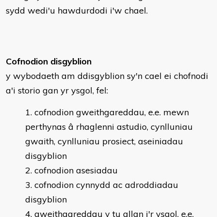
sydd wedi'u hawdurdodi i'w chael.
Cofnodion disgyblion
y wybodaeth am ddisgyblion sy'n cael ei chofnodi
a'i storio gan yr ysgol, fel:
cofnodion gweithgareddau, e.e. mewn
perthynas â rhaglenni astudio, cynlluniau
gwaith, cynlluniau prosiect, aseiniadau
disgyblion
cofnodion asesiadau
cofnodion cynnydd ac adroddiadau
disgyblion
gweithgareddau y tu allan i'r ysgol, e.e.