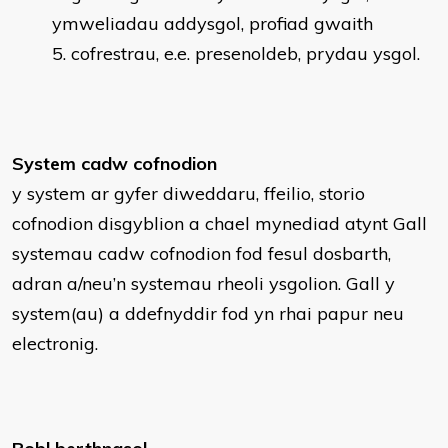
ymweliadau addysgol, profiad gwaith
cofrestrau, e.e. presenoldeb, prydau ysgol.
System cadw cofnodion
y system ar gyfer diweddaru, ffeilio, storio
cofnodion disgyblion a chael mynediad atynt Gall
systemau cadw cofnodion fod fesul dosbarth,
adran a/neu’n systemau rheoli ysgolion. Gall y
system(au) a ddefnyddir fod yn rhai papur neu
electronig.