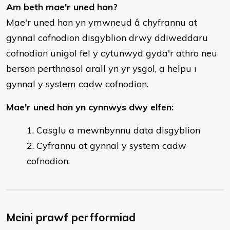
Am beth mae'r uned hon?
Mae'r uned hon yn ymwneud â chyfrannu at
gynnal cofnodion disgyblion drwy ddiweddaru
cofnodion unigol fel y cytunwyd gyda'r athro neu
berson perthnasol arall yn yr ysgol, a helpu i
gynnal y system cadw cofnodion.
Mae'r uned hon yn cynnwys dwy elfen:
Casglu a mewnbynnu data disgyblion
Cyfrannu at gynnal y system cadw
cofnodion.
Meini prawf perfformiad