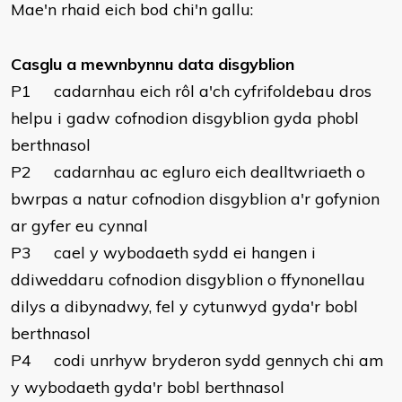
Mae'n rhaid eich bod chi'n gallu:
Casglu a mewnbynnu data disgyblion
P1 cadarnhau eich rôl a'ch cyfrifoldebau dros
helpu i gadw cofnodion disgyblion gyda phobl
berthnasol
P2 cadarnhau ac egluro eich dealltwriaeth o
bwrpas a natur cofnodion disgyblion a'r gofynion
ar gyfer eu cynnal
P3 cael y wybodaeth sydd ei hangen i
ddiweddaru cofnodion disgyblion o ffynonellau
dilys a dibynadwy, fel y cytunwyd gyda'r bobl
berthnasol
P4 codi unrhyw bryderon sydd gennych chi am
y wybodaeth gyda'r bobl berthnasol