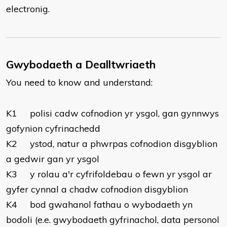
electronig.
Gwybodaeth a Dealltwriaeth
You need to know and understand:
K1 polisi cadw cofnodion yr ysgol, gan gynnwys
gofynion cyfrinachedd
K2 ystod, natur a phwrpas cofnodion disgyblion
a gedwir gan yr ysgol
K3 y rolau a'r cyfrifoldebau o fewn yr ysgol ar
gyfer cynnal a chadw cofnodion disgyblion
K4 bod gwahanol fathau o wybodaeth yn
bodoli (e.e. gwybodaeth gyfrinachol, data personol