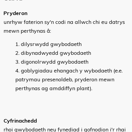
Pryderon
unrhyw faterion sy'n codi na allwch chi eu datrys
mewn perthynas â:
dilysrwydd gwybodaeth
dibynadwyedd gwybodaeth
digonolrwydd gwybodaeth
goblygiadau ehangach y wybodaeth (e.e.
patrymau presenoldeb, pryderon mewn
perthynas ag amddiffyn plant).
Cyfrinachedd
rhoi gwybodaeth neu fynediad i gofnodion i'r rhai