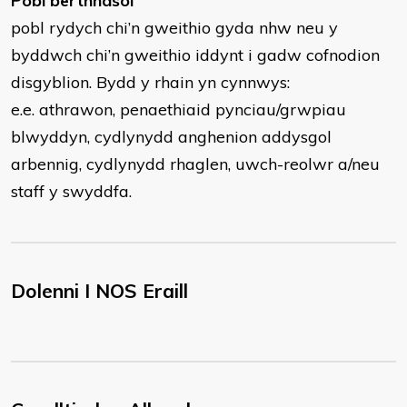
Pobl berthnasol
pobl rydych chi’n gweithio gyda nhw neu y
byddwch chi’n gweithio iddynt i gadw cofnodion
disgyblion. Bydd y rhain yn cynnwys:
e.e. athrawon, penaethiaid pynciau/grwpiau
blwyddyn, cydlynydd anghenion addysgol
arbennig, cydlynydd rhaglen, uwch-reolwr a/neu
staff y swyddfa.
Dolenni I NOS Eraill