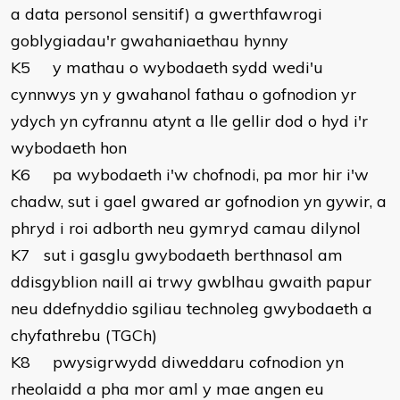
a data personol sensitif) a gwerthfawrogi
goblygiadau'r gwahaniaethau hynny
K5 y mathau o wybodaeth sydd wedi'u
cynnwys yn y gwahanol fathau o gofnodion yr
ydych yn cyfrannu atynt a lle gellir dod o hyd i'r
wybodaeth hon
K6 pa wybodaeth i'w chofnodi, pa mor hir i'w
chadw, sut i gael gwared ar gofnodion yn gywir, a
phryd i roi adborth neu gymryd camau dilynol
K7 sut i gasglu gwybodaeth berthnasol am
ddisgyblion naill ai trwy gwblhau gwaith papur
neu ddefnyddio sgiliau technoleg gwybodaeth a
chyfathrebu (TGCh)
K8 pwysigrwydd diweddaru cofnodion yn
rheolaidd a pha mor aml y mae angen eu