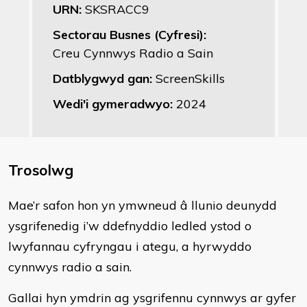
URN:
SKSRACC9
Sectorau Busnes (Cyfresi):
Creu Cynnwys Radio a Sain
Datblygwyd gan:
ScreenSkills
Wedi'i gymeradwyo:
2024
Trosolwg
Mae’r safon hon yn ymwneud â llunio deunydd
ysgrifenedig i’w ddefnyddio ledled ystod o
lwyfannau cyfryngau i ategu, a hyrwyddo
cynnwys radio a sain.
Gallai hyn ymdrin ag ysgrifennu cynnwys ar gyfer