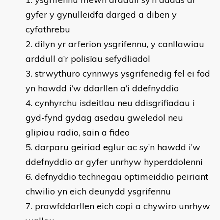
gyfer y gynulleidfa darged a diben y
cyfathrebu
dilyn yr arferion ysgrifennu, y canllawiau
arddull a’r polisïau sefydliadol
strwythuro cynnwys ysgrifenedig fel ei fod
yn hawdd i’w ddarllen a’i ddefnyddio
cynhyrchu isdeitlau neu ddisgrifiadau i
gyd-fynd gydag asedau gweledol neu
glipiau radio, sain a fideo
darparu geiriad eglur ac sy’n hawdd i’w
ddefnyddio ar gyfer unrhyw hyperddolenni
defnyddio technegau optimeiddio peiriant
chwilio yn eich deunydd ysgrifennu
prawfddarllen eich copi a chywiro unrhyw