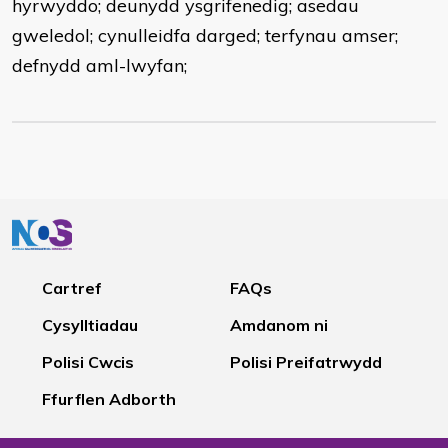
hyrwyddo; deunydd ysgrifenedig; asedau
gweledol; cynulleidfa darged; terfynau amser;
defnydd aml-lwyfan;
Cartref
FAQs
Cysylltiadau
Amdanom ni
Polisi Cwcis
Polisi Preifatrwydd
Ffurflen Adborth