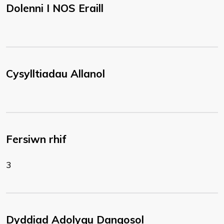
Dolenni I NOS Eraill
Cysylltiadau Allanol
Fersiwn rhif
3
Dyddiad Adolygu Dangosol