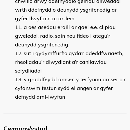
chwilio drwy ddefnyddio geiriau allweddol
wrth ddefnyddio deunydd ysgrifenedig ar
gyfer llwyfannau ar-lein
a oes asedau eraill ar gael e.e. clipiau
gweledol, radio, sain neu fideo i ategu’r
deunydd ysgrifenedig
sut i gydymffurfio gyda’r ddeddfwriaeth,
rheoliadau’r diwydiant a’r canllawiau
sefydliadol
y graddfeydd amser, y terfynau amser a’r
cyfanswm testun sydd ei angen ar gyfer
defnydd aml-lwyfan
Cwmpas/ystod