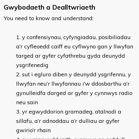
Gwybodaeth a Dealltwriaeth
You need to know and understand:
y confensiynau, cyfyngiadau, posibiliadau
a’r cyfleoedd caiff eu cyflwyno gan y llwyfan
targed ar gyfer cyfathrebu gyda deunydd
ysgrifenedig
sut i egluro diben y deunydd ysgrifennu, y
llwyfan neu’r llwyfannau i’w ddosbarthu a’r
gynulleidfa darged ar gyfer y cynnwys radio
neu sain
yr egwyddorion gramadeg, atalnodi a
sillafu, a’r adnoddau a’r dulliau ar gyfer
gwirio’r rhain