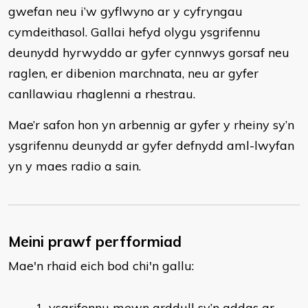
gwefan neu i’w gyflwyno ar y cyfryngau
cymdeithasol. Gallai hefyd olygu ysgrifennu
deunydd hyrwyddo ar gyfer cynnwys gorsaf neu
raglen, er dibenion marchnata, neu ar gyfer
canllawiau rhaglenni a rhestrau.
Mae’r safon hon yn arbennig ar gyfer y rheiny sy’n
ysgrifennu deunydd ar gyfer defnydd aml-lwyfan
yn y maes radio a sain.
Meini prawf perfformiad
Mae'n rhaid eich bod chi'n gallu:
ysgrifennu mewn arddull sy’n addas ar