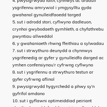
pwysigrwydd iaith, cynnwys ac arddull
ysgrifennu amrywiol i ymgysylltu gyda
gwahanol gynulleidfaoedd targed
sut i adrodd stori, cyflwyno dadleuon,
crynhoi gwybodaeth gymhleth, a chyfathrebu
pwyntiau allweddol
y gwahaniaeth rhwng ffeithiau a sylwadau
sut i strwythuro deunydd a chynnwys
ysgrifenedig ar gyfer y gynulleidfa darged ac
ymhen confensiynau’r cyfrwng cyflwyno
sut i ysgrifennu a strwythuro testun ar
gyfer cyfrwng aflinol
pwysigrwydd hygyrchedd a phwy sy’n
gyfrifol amdano
sut i gyflawni optimeiddiad peiriant