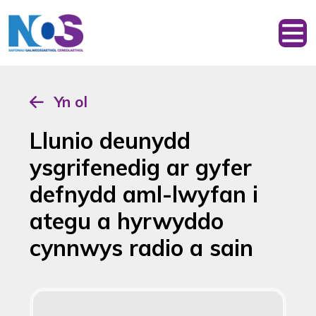
Yn ol
Llunio deunydd
ysgrifenedig ar gyfer
defnydd aml-lwyfan i
ategu a hyrwyddo
cynnwys radio a sain