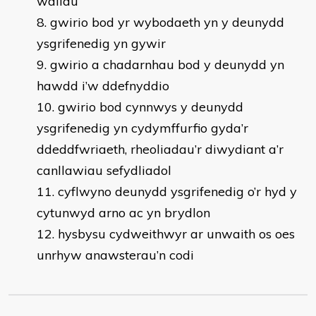
wallau
gwirio bod yr wybodaeth yn y deunydd
ysgrifenedig yn gywir
gwirio a chadarnhau bod y deunydd yn
hawdd i’w ddefnyddio
gwirio bod cynnwys y deunydd
ysgrifenedig yn cydymffurfio gyda’r
ddeddfwriaeth, rheoliadau’r diwydiant a’r
canllawiau sefydliadol
cyflwyno deunydd ysgrifenedig o’r hyd y
cytunwyd arno ac yn brydlon
hysbysu cydweithwyr ar unwaith os oes
unrhyw anawsterau’n codi