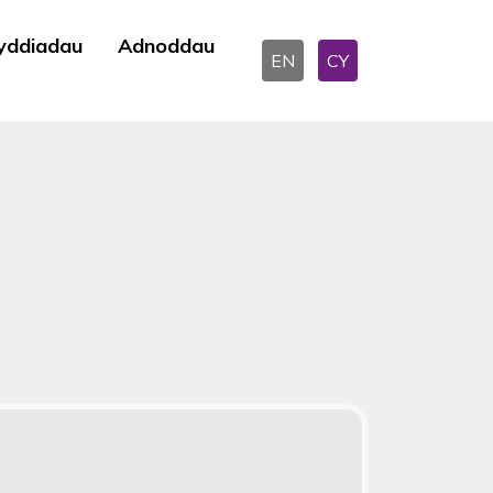
yddiadau
Adnoddau
EN
CY