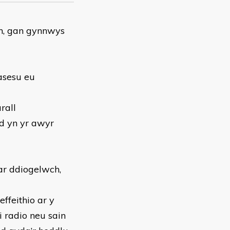
in, gan gynnwys
asesu eu
rall
ad yn yr awyr
 ar ddiogelwch,
effeithio ar y
 radio neu sain