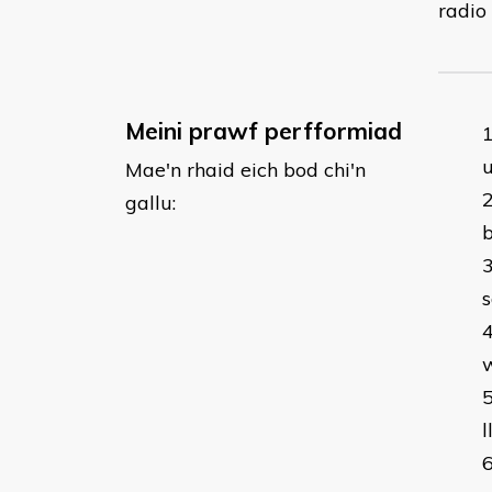
radio
Meini prawf perfformiad
u
Mae'n rhaid eich bod chi'n
gallu:
b
s
w
l