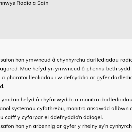
nnwys Radio a Sain
 safon hon ymwneud â chynhyrchu darllediadau radio
agored. Mae hefyd yn ymwneud â phennu beth sydd ei
 a pharatoi lleoliadau i’w defnyddio ar gyfer darlled
d.
 ymdrin hefyd â chyfarwyddo a monitro darllediada
nol systemau cyfathrebu, monitro ansawdd allbwn d
au caiff y cyfarpar ei ddefnyddio’n ddiogel.
 safon hon yn arbennig ar gyfer y rheiny sy’n cynhyrc