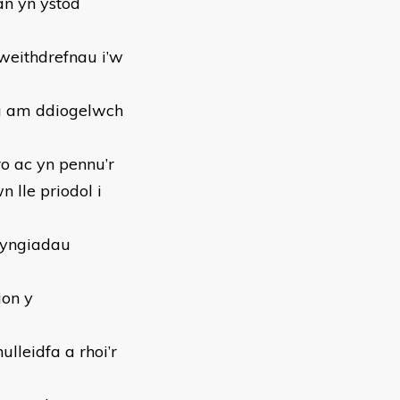
an yn ystod
weithdrefnau i’w
lu am ddiogelwch
o ac yn pennu’r
lle priodol i
fyngiadau
ion y
lleidfa a rhoi’r