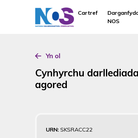
Cartref
Darganfyd
NOS
Yn ol
Cynhyrchu darllediada
agored
URN:
SKSRACC22