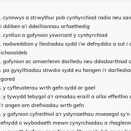
cynnwys a strwythur pob cynhyrchiad radio neu sa
i ddiben a’i ddeilliannau arfaethedig
cynllun a gofynion yswiriant y cynhyrchiad
nodweddion y lleoliadau sydd i’w defnyddio a sut i 
dichonoldeb
gofynion ac amserlenni darlledu neu ddosbarthiad a
pa gysylltiadau stiwdio sydd eu hangen i’r darlledi
agored
y cyfleusterau wrth gefn sydd ar gael
y tywydd tebygol a’r amodau eraill a allai effeithio
’r angen am drefniadau wrth gefn
y gofynion cyfreithiol a’r ystyriaethau moesegol sy’n 
defnydd o wybodaeth mewn cynyrchiadau a rhaglenni