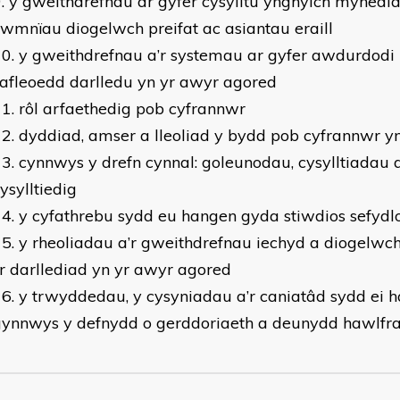
y gweithdrefnau ar gyfer cysylltu ynghylch mynedia
wmnïau diogelwch preifat ac asiantau eraill
y gweithdrefnau a’r systemau ar gyfer awdurdodi
afleoedd darlledu yn yr awyr agored
rôl arfaethedig pob cyfrannwr
dyddiad, amser a lleoliad y bydd pob cyfrannwr 
cynnwys y drefn cynnal: goleunodau, cysylltiadau
ysylltiedig
y cyfathrebu sydd eu hangen gyda stiwdios sefydl
y rheoliadau a’r gweithdrefnau iechyd a diogelwch
’r darllediad yn yr awyr agored
y trwyddedau, y cysyniadau a’r caniatâd sydd ei 
gynnwys y defnydd o gerddoriaeth a deunydd hawlfra