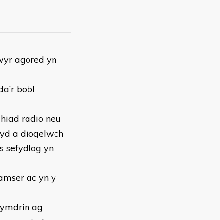
awyr agored yn
da’r bobl
chiad radio neu
chyd a diogelwch
s sefydlog yn
 amser ac yn y
 ymdrin ag