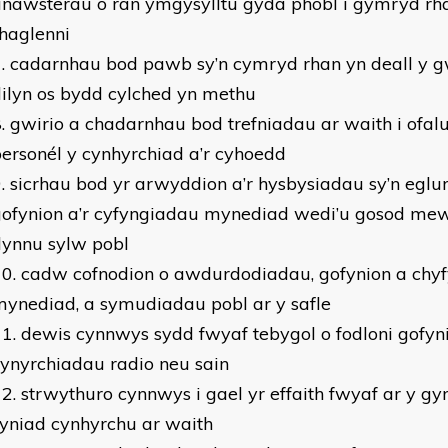
nawsterau o ran ymgysylltu gyda phobl i gymryd rh
haglenni
cadarnhau bod pawb sy’n cymryd rhan yn deall y g
ilyn os bydd cylched yn methu
gwirio a chadarnhau bod trefniadau ar waith i ofa
ersonél y cynhyrchiad a’r cyhoedd
sicrhau bod yr arwyddion a’r hysbysiadau sy’n eglur
ofynion a’r cyfyngiadau mynediad wedi’u gosod mewn 
dynnu sylw pobl
cadw cofnodion o awdurdodiadau, gofynion a chy
ynediad, a symudiadau pobl ar y safle
dewis cynnwys sydd fwyaf tebygol o fodloni gofyn
ynyrchiadau radio neu sain
strwythuro cynnwys i gael yr effaith fwyaf ar y gynu
yniad cynhyrchu ar waith