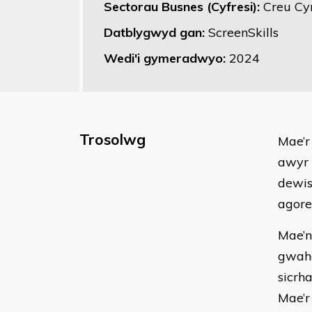
Sectorau Busnes (Cyfresi):
Creu Cy
Datblygwyd gan:
ScreenSkills
Wedi'i gymeradwyo:
2024
Trosolwg
Mae’r
awyr 
dewis
agore
Mae’n
gwaha
sicrh
Mae’r