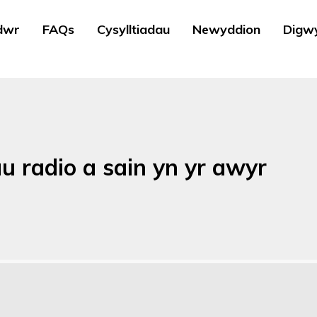
dwr
FAQs
Cysylltiadau
Newyddion
Digw
u radio a sain yn yr awyr