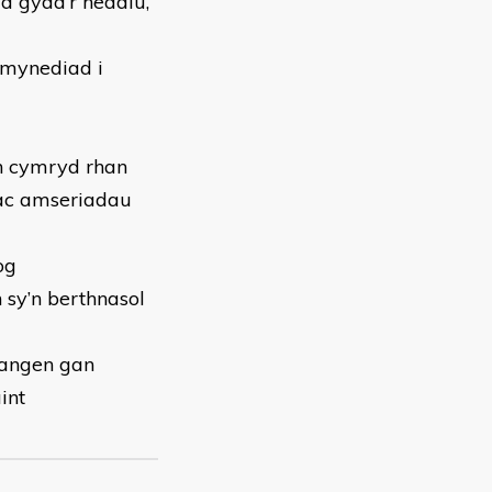
d gyda’r heddlu,
 mynediad i
yn cymryd rhan
 ac amseriadau
og
 sy’n berthnasol
hangen gan
int