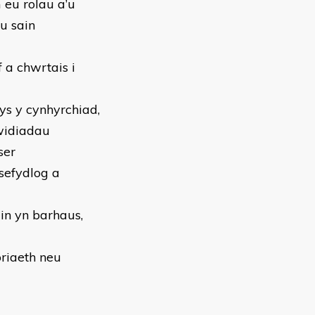
 eu rolau a’u
eu sain
 a chwrtais i
ys y cynhyrchiad,
widiadau
ser
sefydlog a
in yn barhaus,
riaeth neu