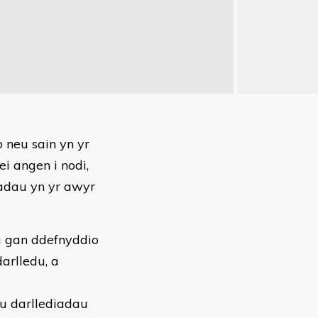
 neu sain yn yr
 angen i nodi,
iadau yn yr awyr
u gan ddefnyddio
arlledu, a
hu darllediadau