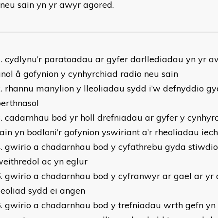
 neu sain yn yr awyr agored.
cydlynu’r paratoadau ar gyfer darllediadau yn yr 
nol â gofynion y cynhyrchiad radio neu sain
rhannu manylion y lleoliadau sydd i’w defnyddio gy
erthnasol
cadarnhau bod yr holl drefniadau ar gyfer y cynhyr
ain yn bodloni’r gofynion yswiriant a’r rheoliadau ie
gwirio a chadarnhau bod y cyfathrebu gyda stiwdio
eithredol ac yn eglur
gwirio a chadarnhau bod y cyfranwyr ar gael ar yr
leoliad sydd ei angen
gwirio a chadarnhau bod y trefniadau wrth gefn yn