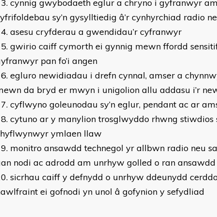
cynnig gwybodaeth eglur a chryno i gyfranwyr am
yfrifoldebau sy’n gysylltiedig â’r cynhyrchiad radio n
asesu cryfderau a gwendidau’r cyfranwyr
gwirio caiff cymorth ei gynnig mewn ffordd sensitif
yfranwyr pan fo’i angen
egluro newidiadau i drefn cynnal, amser a chynnw
ewn da bryd er mwyn i unigolion allu addasu i’r ne
cyflwyno goleunodau sy’n eglur, pendant ac ar am
cytuno ar y manylion trosglwyddo rhwng stiwdios 
chyflwynwyr ymlaen llaw
monitro ansawdd technegol yr allbwn radio neu sa
gan nodi ac adrodd am unrhyw golled o ran ansawdd
sicrhau caiff y defnydd o unrhyw ddeunydd cerddo
awlfraint ei gofnodi yn unol â gofynion y sefydliad