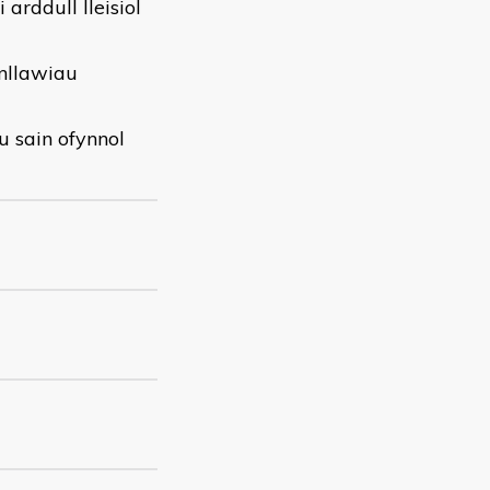
 arddull lleisiol
anllawiau
u sain ofynnol