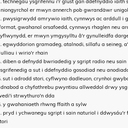
technegau ysgrifennu i'r glust gan ddefnyddio iaith 
uniongyrchol er mwyn annerch pob gwrandäwr unigo
pwysigrwydd amrywio iaith, cynnwys ac arddull i 
format, gwahanol orsafoedd, cynnwys rhaglen neu ar
yflwynydd, er mwyn ymgysylltu â'r gynulleidfa darg
egwyddorion gramadeg, atalnodi, sillafu a seineg, a'
ulliau i wirio'r rhain
diben a defnydd bwriadedig y sgript radio neu sain
sgrifenedig a sut i ddefnyddio gosodiad neu anodiad
sut i adrodd stori, cyflwyno dadleuon, crynhoi gwy
adnabod a chyfathrebu pwyntiau allweddol drwy ysg
edi'i strwythuro'n dda
y gwahaniaeth rhwng ffaith a sylw
pryd i ychwanegu sgript i sain naturiol i ddwysáu'r 
tori