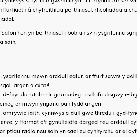
 cynnwys sefydlu a gweithio yn ôl terfynau amser wr
ffurfiaeth â chyfreithiau perthnasol, rheoliadau a ch
iadol.
 Safon hon yn berthnasol i bob un sy'n ysgrifennu sgri
a sain.
ysgrifennu mewn arddull eglur, ar ffurf sgwrs y gelli
sgoi jargon a
cliché
defnyddio atalnodi, gramadeg a sillafu disgwyliedi
seineg er mwyn ynganu pan fydd angen
amrywio iaith, cynnwys a dull gweithredu i gyd-fyn
enre,
y fformat a'r gynulleidfa darged neu arddull 
griptiau radio neu sain yn cael eu cynhyrchu ar ei gyf