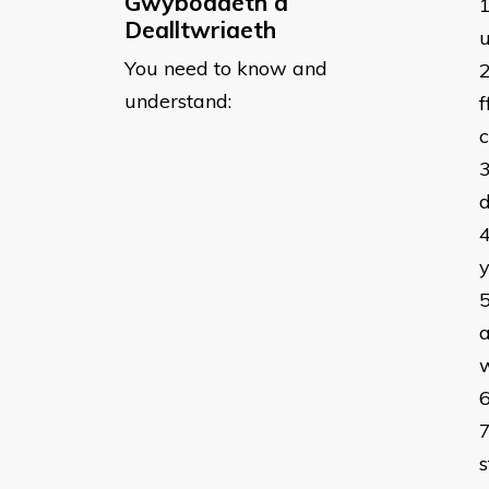
Gwybodaeth a
Dealltwriaeth
You need to know and
understand:
f
c
d
y
w
s