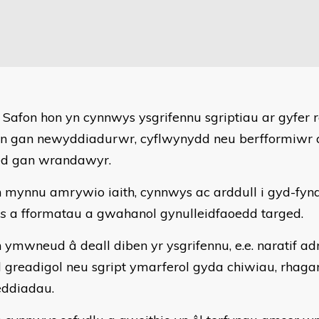
 Safon hon yn cynnwys ysgrifennu sgriptiau ar gyfer ra
en gan newyddiadurwr, cyflwynydd neu berfformiwr a
d gan wrandawyr.
 mynnu amrywio iaith, cynnwys ac arddull i gyd-fy
s
a fformatau a gwahanol gynulleidfaoedd targed.
 ymwneud â deall diben yr ysgrifennu, e.e. naratif a
d greadigol neu sgript ymarferol gyda chiwiau, rhaga
ddiadau.