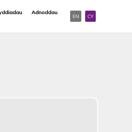
yddiadau
Adnoddau
EN
CY