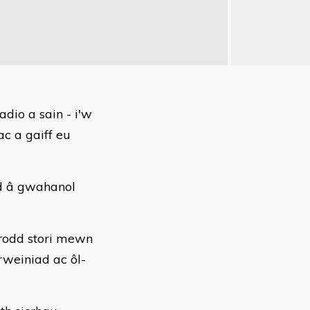
dio a sain - i'w
c a gaiff eu
nd â gwahanol
drodd stori mewn
rweiniad ac ôl-