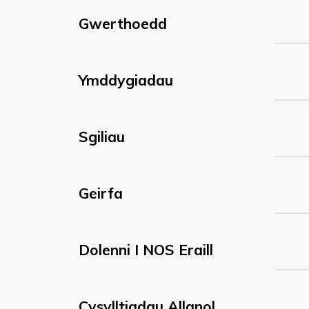
Gwerthoedd
Ymddygiadau
Sgiliau
Geirfa
Dolenni I NOS Eraill
Cysylltiadau Allanol