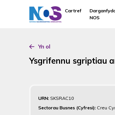
Cartref
Darganfyd
NOS
Yn ol
Ysgrifennu sgriptiau a
URN:
SKSRAC10
Sectorau Busnes (Cyfresi):
Creu Cy