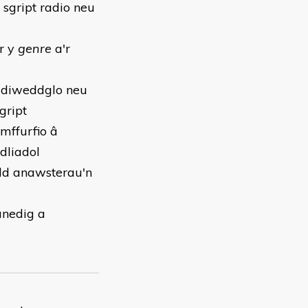
sgript radio neu
er y
genre
a'r
 diweddglo neu
gript
mffurfio â
dliadol
dd anawsterau'n
unedig a