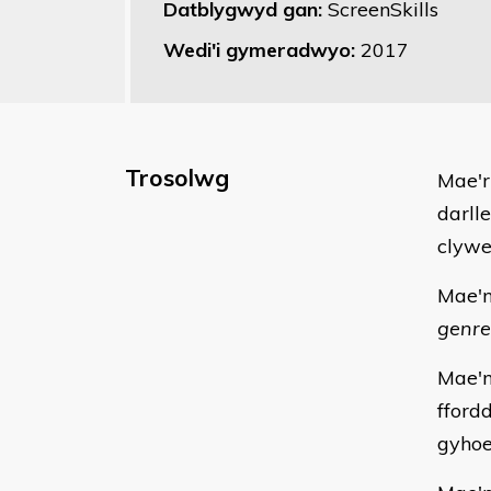
Datblygwyd gan:
ScreenSkills
Wedi'i gymeradwyo:
2017
Trosolwg
Mae'r
darll
clywe
Mae'n
genre
Mae'n
fford
gyhoe