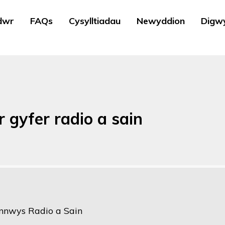
dwr
FAQs
Cysylltiadau
Newyddion
Digw
r gyfer radio a sain
nnwys Radio a Sain