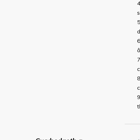
s
ô
c
c