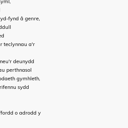
syml,
l
gyd-fynd â
genre,
ddull
ed
r teclynnau a'r
 neu'r deunydd
au perthnasol
bodaeth gymhleth,
rifennu sydd
ffordd o adrodd y