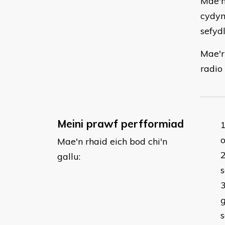
Mae'n
cydym
sefydl
Mae'r
radio 
Meini prawf perfformiad
o
Mae'n rhaid eich bod chi'n
gallu:
g
s