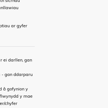
th sicrhau
anllawiau
ptiau ar gyfer
r ei darllen, gan
g - gan ddarparu
d â gofynion y
cyflwynydd y mae
er/chyfer