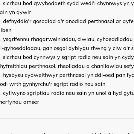
sicrhau bod gwybodaeth sydd wedi'i chynnwys yn y 
ain yn gywir
defnyddio'r gosodiad a'r anodiad perthnasol ar gyf
diben
ysgrifennu rhagarweiniadau, ciwiau, cyhoeddiadau
l-gyhoeddiadau, gan osgoi dyblygu rhwng y ciw a'r s
sicrhau bod cynnwys y sgript radio neu sain yn cydy
hyfreithiau perthnasol, rheoliadau a chanllawiau sefy
hysbysu cydweithwyr perthnasol yn ddi-oed pan fy
odi wrth gynhyrchu'r sgript radio neu sain
cyflwyno sgriptiau radio neu sain yn unol â hyd gyt
therfynau amser