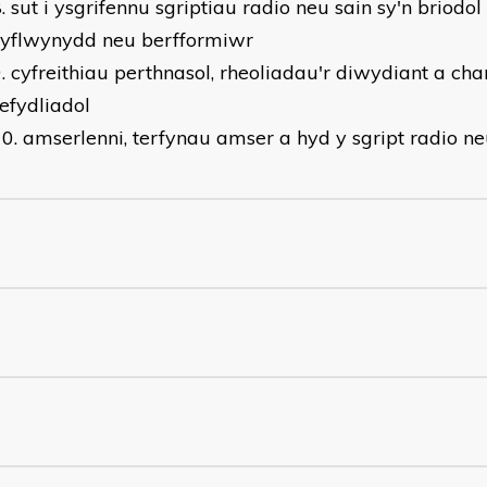
sut i ysgrifennu sgriptiau radio neu sain sy'n briodol i
cyflwynydd neu berfformiwr
cyfreithiau perthnasol, rheoliadau'r diwydiant a ch
efydliadol
amserlenni, terfynau amser a hyd y sgript radio ne