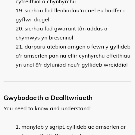
cyfreithiol a chynhyrchu
sicrhau fod lleoliadau'n cael eu hadfer i
gyflwr diogel
sicrhau fod gwarant tân addas a
chymwys yn bresennol
darparu atebion amgen o fewn y gyllideb
a'r amserlen pan na ellir cynhyrchu effeithiau
yn unol â'r dyluniad neu'r gyllideb wreiddiol
Gwybodaeth a Dealltwriaeth
You need to know and understand:
manyleb y sgript, cyllideb ac amserlen ar