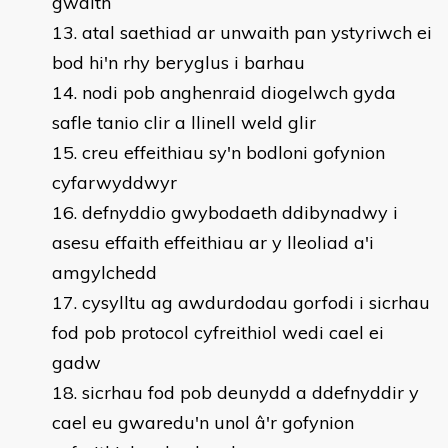
gwaith
atal saethiad ar unwaith pan ystyriwch ei
bod hi'n rhy beryglus i barhau
nodi pob anghenraid diogelwch gyda
safle tanio clir a llinell weld glir
creu effeithiau sy'n bodloni gofynion
cyfarwyddwyr
defnyddio gwybodaeth ddibynadwy i
asesu effaith effeithiau ar y lleoliad a'i
amgylchedd
cysylltu ag awdurdodau gorfodi i sicrhau
fod pob protocol cyfreithiol wedi cael ei
gadw
sicrhau fod pob deunydd a ddefnyddir y
cael eu gwaredu'n unol â'r gofynion