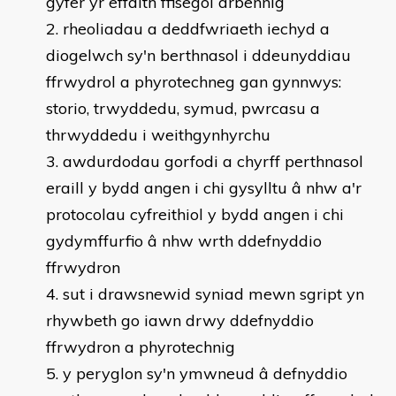
gyfer yr effaith ffisegol arbennig
rheoliadau a deddfwriaeth iechyd a
diogelwch sy'n berthnasol i ddeunyddiau
ffrwydrol a phyrotechneg gan gynnwys:
storio, trwyddedu, symud, pwrcasu a
thrwyddedu i weithgynhyrchu
awdurdodau gorfodi a chyrff perthnasol
eraill y bydd angen i chi gysylltu â nhw a'r
protocolau cyfreithiol y bydd angen i chi
gydymffurfio â nhw wrth ddefnyddio
ffrwydron
sut i drawsnewid syniad mewn sgript yn
rhywbeth go iawn drwy ddefnyddio
ffrwydron a phyrotechnig
y peryglon sy'n ymwneud â defnyddio