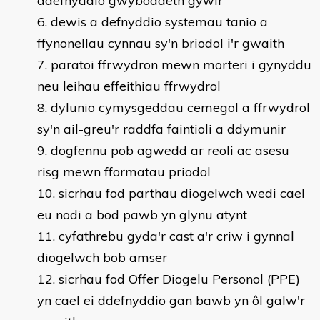
ddefnyddio gwybodaeth gywir
dewis a defnyddio systemau tanio a
ffynonellau cynnau sy'n briodol i'r gwaith
paratoi ffrwydron mewn morteri i gynyddu
neu leihau effeithiau ffrwydrol
dylunio cymysgeddau cemegol a ffrwydrol
sy'n ail-greu'r raddfa faintioli a ddymunir
dogfennu pob agwedd ar reoli ac asesu
risg mewn fformatau priodol
sicrhau fod parthau diogelwch wedi cael
eu nodi a bod pawb yn glynu atynt
cyfathrebu gyda'r cast a'r criw i gynnal
diogelwch bob amser
sicrhau fod Offer Diogelu Personol (PPE)
yn cael ei ddefnyddio gan bawb yn ôl galw'r