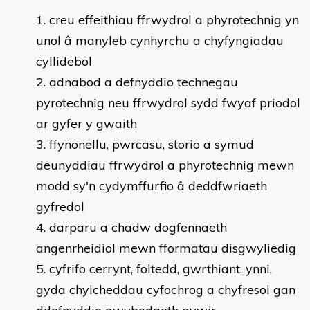
creu effeithiau ffrwydrol a phyrotechnig yn
unol â manyleb cynhyrchu a chyfyngiadau
cyllidebol
adnabod a defnyddio technegau
pyrotechnig neu ffrwydrol sydd fwyaf priodol
ar gyfer y gwaith
ffynonellu, pwrcasu, storio a symud
deunyddiau ffrwydrol a phyrotechnig mewn
modd sy'n cydymffurfio â deddfwriaeth
gyfredol
darparu a chadw dogfennaeth
angenrheidiol mewn fformatau disgwyliedig
cyfrifo cerrynt, foltedd, gwrthiant, ynni,
gyda chylcheddau cyfochrog a chyfresol gan