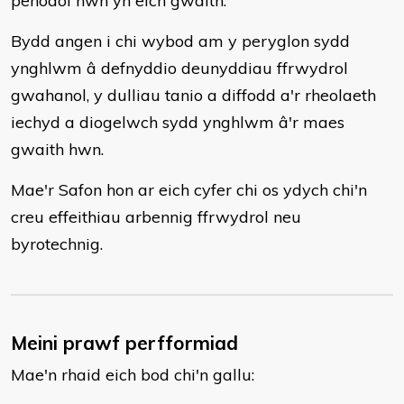
penodol hwn yn eich gwaith.
Bydd angen i chi wybod am y peryglon sydd
ynghlwm â defnyddio deunyddiau ffrwydrol
gwahanol, y dulliau tanio a diffodd a'r rheolaeth
iechyd a diogelwch sydd ynghlwm â'r maes
gwaith hwn.
Mae'r Safon hon ar eich cyfer chi os ydych chi'n
creu effeithiau arbennig ffrwydrol neu
byrotechnig.
Meini prawf perfformiad
Mae'n rhaid eich bod chi'n gallu: