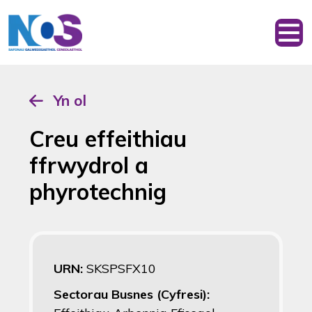
Yn ol
Creu effeithiau
ffrwydrol a
phyrotechnig
URN:
SKSPSFX10
Sectorau Busnes (Cyfresi):