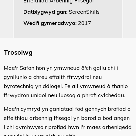
Effeithiau Arbennig Ffisegol
Datblygwyd gan:
ScreenSkills
Wedi'i gymeradwyo:
2017
Trosolwg
Mae'r Safon hon yn ymwneud â'ch gallu chi i
gynllunio a chreu effaith ffrwydrol neu
byrotechnig yn ddiogel. Fe all ymwneud â thanio
ffrwydron unigol neu luosog a phrofi cylchedau.
Mae'n cymryd yn ganiataol fod gennych brofiad o
effeithiau arbennig ffisegol yn barod a bod angen
i chi gymhwyso'r profiad hwn i'r maes arbenigedd