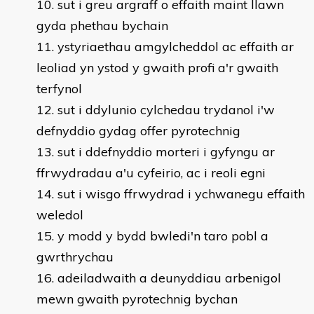
sut i greu argraff o effaith maint llawn
gyda phethau bychain
ystyriaethau amgylcheddol ac effaith ar
leoliad yn ystod y gwaith profi a'r gwaith
terfynol
sut i ddylunio cylchedau trydanol i'w
defnyddio gydag offer pyrotechnig
sut i ddefnyddio morteri i gyfyngu ar
ffrwydradau a'u cyfeirio, ac i reoli egni
sut i wisgo ffrwydrad i ychwanegu effaith
weledol
y modd y bydd bwledi'n taro pobl a
gwrthrychau
adeiladwaith a deunyddiau arbenigol
mewn gwaith pyrotechnig bychan