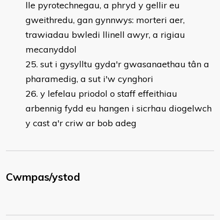
lle pyrotechnegau, a phryd y gellir eu
gweithredu, gan gynnwys: morteri aer,
trawiadau bwledi llinell awyr, a rigiau
mecanyddol
sut i gysylltu gyda'r gwasanaethau tân a
pharamedig, a sut i'w cynghori
y lefelau priodol o staff effeithiau
arbennig fydd eu hangen i sicrhau diogelwch
y cast a'r criw ar bob adeg
Cwmpas/ystod