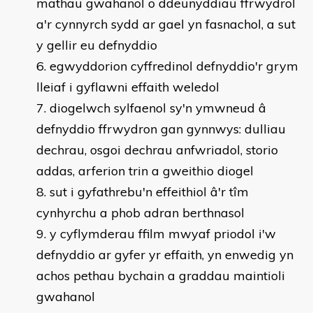
mathau gwahanol o ddeunyddiau ffrwydrol
a'r cynnyrch sydd ar gael yn fasnachol, a sut
y gellir eu defnyddio
egwyddorion cyffredinol defnyddio'r grym
lleiaf i gyflawni effaith weledol
diogelwch sylfaenol sy'n ymwneud â
defnyddio ffrwydron gan gynnwys: dulliau
dechrau, osgoi dechrau anfwriadol, storio
addas, arferion trin a gweithio diogel
sut i gyfathrebu'n effeithiol â'r tîm
cynhyrchu a phob adran berthnasol
y cyflymderau ffilm mwyaf priodol i'w
defnyddio ar gyfer yr effaith, yn enwedig yn
achos pethau bychain a graddau maintioli
gwahanol