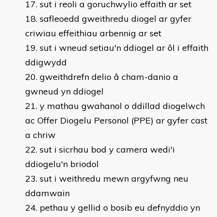
sut i reoli a goruchwylio effaith ar set
safleoedd gweithredu diogel ar gyfer
criwiau effeithiau arbennig ar set
sut i wneud setiau'n ddiogel ar ôl i effaith
ddigwydd
gweithdrefn delio â cham-danio a
gwneud yn ddiogel
y mathau gwahanol o ddillad diogelwch
ac Offer Diogelu Personol (PPE) ar gyfer cast
a chriw
sut i sicrhau bod y camera wedi'i
ddiogelu'n briodol
sut i weithredu mewn argyfwng neu
ddamwain
pethau y gellid o bosib eu defnyddio yn