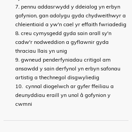
pennu addasrwydd y ddeialog yn erbyn
gofynion, gan adolygu gyda chydweithwyr a
chleientiaid a yw'n cael yr effaith fwriadedig
creu cymysgedd gyda sain arall sy'n
cadw'r nodweddion a gyflawnir gyda
thraciau llais yn unig
gwneud penderfyniadau critigol am
ansawdd y sain derfynol yn erbyn safonau
artistig a thechnegol disgwyliedig
cynnal diogelwch ar gyfer ffeiliau a
deunyddiau eraill yn unol â gofynion y
cwmni