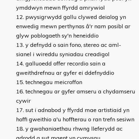
ymddwyn mewn ffyrdd amrywiol
pwysigrwydd gallu clywed deialog yn
enwedig mewn perthynas â'r nam posibl ar
glyw poblogaeth sy'n heneiddio
y defnydd o sain fono, stereo ac aml-
sianel i wireddu syniadau creadigol
galluoedd offer recordio sain a
gweithdrefnau ar gyfer ei ddefnyddio
technegau meicroffon
technegau ar gyfer amseru a chydamseru
cywir
sut i adnabod y ffyrdd mae artistiaid yn
hoffi gweithio a'u hoffterau o ran trefn sesiwn
y gwahaniaethau rhwng lleferydd ac
adrodd a sut maent yn cymysgu