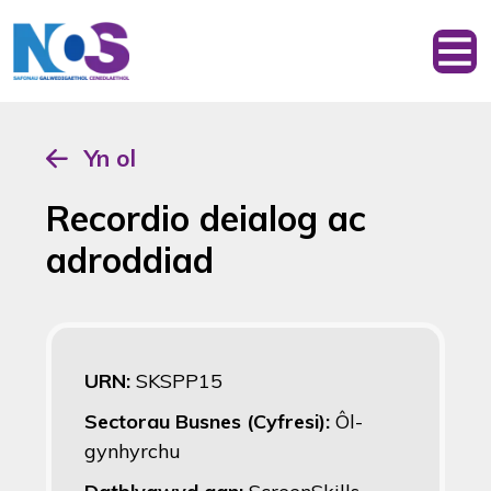
Yn ol
Recordio deialog ac
adroddiad
URN:
SKSPP15
Sectorau Busnes (Cyfresi):
Ôl-
gynhyrchu