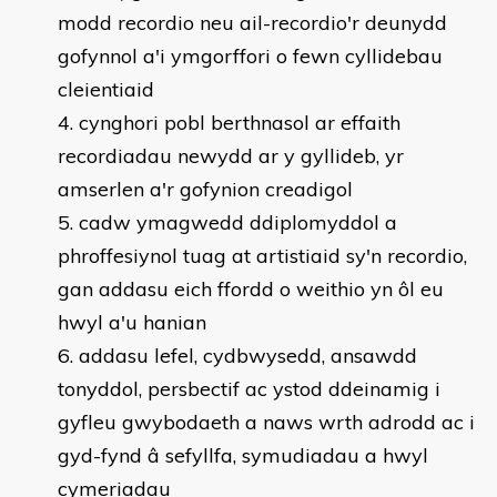
modd recordio neu ail-recordio'r deunydd
gofynnol a'i ymgorffori o fewn cyllidebau
cleientiaid
cynghori pobl berthnasol ar effaith
recordiadau newydd ar y gyllideb, yr
amserlen a'r gofynion creadigol
cadw ymagwedd ddiplomyddol a
phroffesiynol tuag at artistiaid sy'n recordio,
gan addasu eich ffordd o weithio yn ôl eu
hwyl a'u hanian
addasu lefel, cydbwysedd, ansawdd
tonyddol, persbectif ac ystod ddeinamig i
gyfleu gwybodaeth a naws wrth adrodd ac i
gyd-fynd â sefyllfa, symudiadau a hwyl
cymeriadau