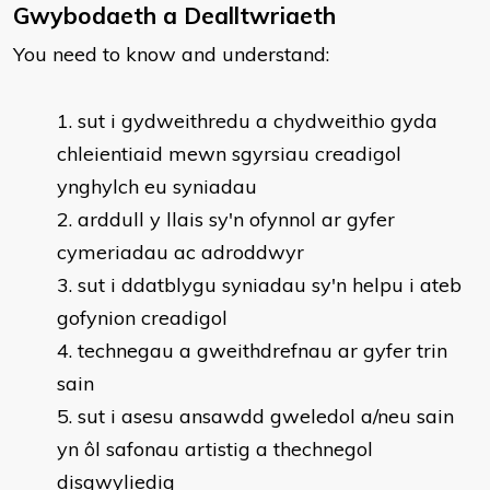
Gwybodaeth a Dealltwriaeth
You need to know and understand:
sut i gydweithredu a chydweithio gyda
chleientiaid mewn sgyrsiau creadigol
ynghylch eu syniadau
arddull y llais sy'n ofynnol ar gyfer
cymeriadau ac adroddwyr
sut i ddatblygu syniadau sy'n helpu i ateb
gofynion creadigol
technegau a gweithdrefnau ar gyfer trin
sain
sut i asesu ansawdd gweledol a/neu sain
yn ôl safonau artistig a thechnegol
disgwyliedig