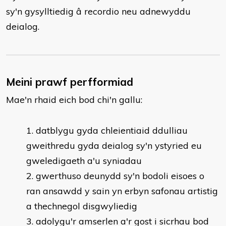
sy'n gysylltiedig â recordio neu adnewyddu
deialog.
Meini prawf perfformiad
Mae'n rhaid eich bod chi'n gallu:
datblygu gyda chleientiaid ddulliau
gweithredu gyda deialog sy'n ystyried eu
gweledigaeth a'u syniadau
gwerthuso deunydd sy'n bodoli eisoes o
ran ansawdd y sain yn erbyn safonau artistig
a thechnegol disgwyliedig
adolygu'r amserlen a'r gost i sicrhau bod