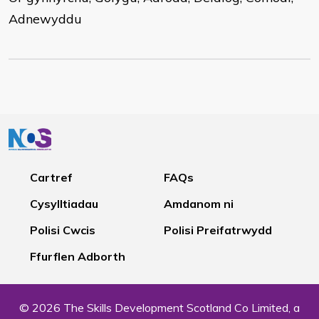
Adnewyddu
Cartref
FAQs
Cysylltiadau
Amdanom ni
Polisi Cwcis
Polisi Preifatrwydd
Ffurflen Adborth
© 2026 The Skills Development Scotland Co Limited, a