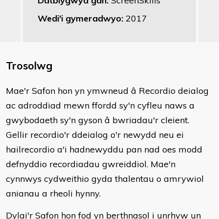
Datblygwyd gan:
ScreenSkills
Wedi'i gymeradwyo:
2017
Trosolwg
Mae'r Safon hon yn ymwneud â Recordio deialog
ac adroddiad mewn ffordd sy'n cyfleu naws a
gwybodaeth sy'n gyson â bwriadau'r cleient.
Gellir recordio'r ddeialog o'r newydd neu ei
hailrecordio a'i hadnewyddu pan nad oes modd
defnyddio recordiadau gwreiddiol. Mae'n
cynnwys cydweithio gyda thalentau o amrywiol
anianau a rheoli hynny.
Dylai'r Safon hon fod yn berthnasol i unrhyw un