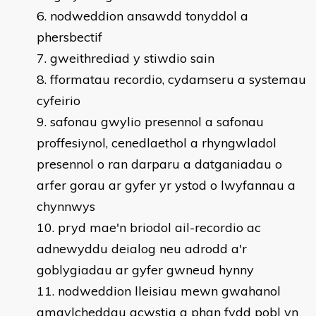
nodweddion ansawdd tonyddol a
phersbectif
gweithrediad y stiwdio sain
fformatau recordio, cydamseru a systemau
cyfeirio
safonau gwylio presennol a safonau
proffesiynol, cenedlaethol a rhyngwladol
presennol o ran darparu a datganiadau o
arfer gorau ar gyfer yr ystod o lwyfannau a
chynnwys
pryd mae'n briodol ail-recordio ac
adnewyddu deialog neu adrodd a'r
goblygiadau ar gyfer gwneud hynny
nodweddion lleisiau mewn gwahanol
amgylcheddau acwstig a phan fydd pobl yn