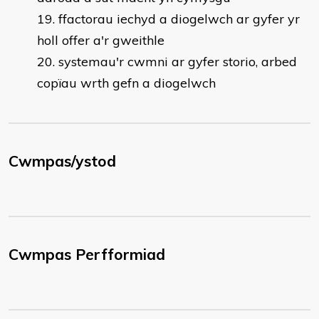
ffactorau iechyd a diogelwch ar gyfer yr
holl offer a'r gweithle
systemau'r cwmni ar gyfer storio, arbed
copïau wrth gefn a diogelwch
Cwmpas/ystod
Cwmpas Perfformiad