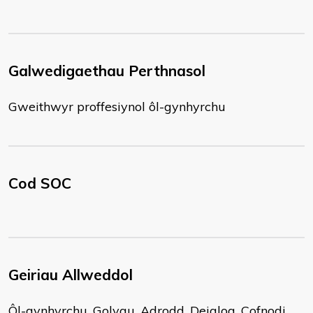
Galwedigaethau Perthnasol
Gweithwyr proffesiynol ôl-gynhyrchu
Cod SOC
Geiriau Allweddol
Ôl-gynhyrchu, Golygu, Adrodd, Deialog, Cofnodi,