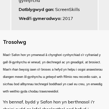
gynhyrchu
Datblygwyd gan:
ScreenSkills
Wedi'i gymeradwyo:
2017
Trosolwg
Mae'r Safon hon yn ymwneud â chynghori cynhyrchiad o’r cyfraniad y
gall ôl-gynhyrchu ei wneud, yn dechnegol ac yn greadigol, at brosiect.
Mae'n rhan bwysig iawn o'r broses a hefyd yn helpu i osgoi anawsterau
diangen mewn ôl-gynhyrchu a
grëwyd
wrth ffilmio neu recordio sain, a
sicrhau bod allbynnau technegol boddhaol yn cael eu creu, yn enwedig
wrth weithio gyda chodau trawsnewidiol.
Yn bennaf, bydd y Safon hon yn berthnasol i'r