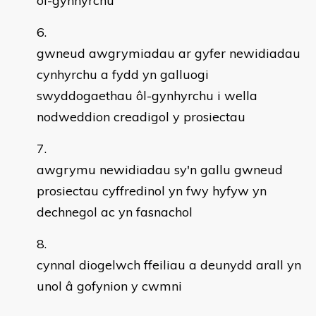
ôl-gynhyrchu
gwneud awgrymiadau ar gyfer newidiadau
cynhyrchu a fydd yn galluogi
swyddogaethau ôl-gynhyrchu i wella
nodweddion creadigol y prosiectau
awgrymu newidiadau sy'n gallu gwneud
prosiectau cyffredinol yn fwy hyfyw yn
dechnegol ac yn fasnachol
cynnal diogelwch ffeiliau a deunydd arall yn
unol â gofynion y cwmni