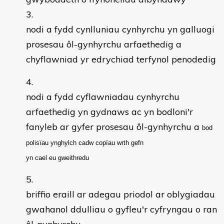
nodi a fydd cynlluniau cynhyrchu yn galluogi
prosesau ôl-gynhyrchu arfaethedig a
chyflawniad yr edrychiad terfynol penodedig
nodi a fydd cyflawniadau cynhyrchu
arfaethedig yn gydnaws ac yn bodloni'r
fanyleb ar gyfer prosesau ôl-gynhyrchu a
bod
polisïau ynghylch cadw cop
ïau
wrth gefn
yn cael eu gweithredu
briffio eraill ar adegau priodol ar oblygiadau
gwahanol ddulliau o gyfleu'r cyfryngau o ran