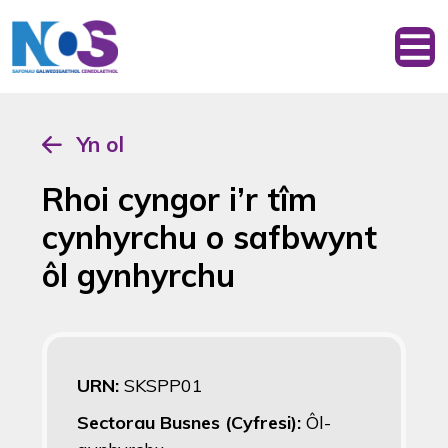
Yn ol
Rhoi cyngor i’r tîm
cynhyrchu o safbwynt
ôl gynhyrchu
URN:
SKSPP01
Sectorau Busnes (Cyfresi):
Ôl-