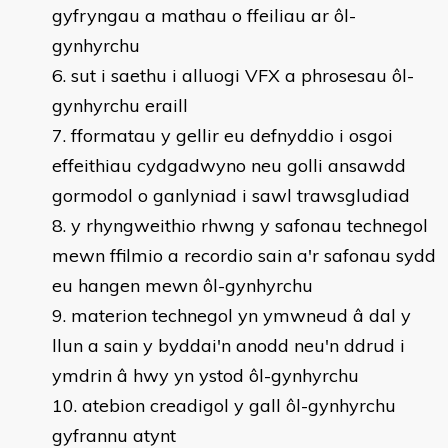
gyfryngau a mathau o ffeiliau ar ôl-
gynhyrchu
sut i saethu i alluogi VFX a phrosesau ôl-
gynhyrchu eraill
fformatau y gellir eu defnyddio i osgoi
effeithiau cydgadwyno neu golli ansawdd
gormodol o ganlyniad i sawl trawsgludiad
y rhyngweithio rhwng y safonau technegol
mewn ffilmio a recordio sain a'r safonau sydd
eu hangen mewn ôl-gynhyrchu
materion technegol yn ymwneud â dal y
llun a sain y byddai'n anodd neu'n ddrud i
ymdrin â hwy yn ystod ôl-gynhyrchu
atebion creadigol y gall ôl-gynhyrchu
gyfrannu atynt