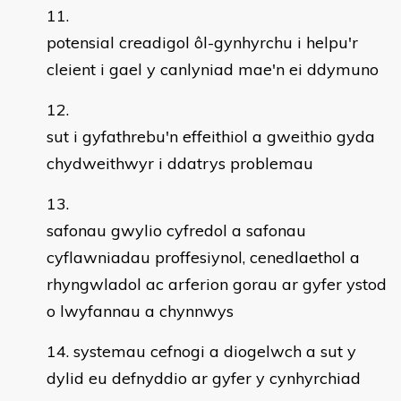
potensial creadigol ôl-gynhyrchu i helpu'r
cleient i gael y canlyniad mae'n ei ddymuno
sut i gyfathrebu'n effeithiol a gweithio gyda
chydweithwyr i ddatrys problemau
safonau gwylio cyfredol a safonau
cyflawniadau proffesiynol, cenedlaethol a
rhyngwladol ac arferion gorau ar gyfer ystod
o lwyfannau a chynnwys
systemau cefnogi a diogelwch a sut y
dylid eu defnyddio ar gyfer y cynhyrchiad