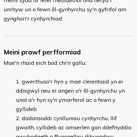
rheini sydd ar lefel rheolaethol ond hefyd i
unrhyw un o fewn ôl-gynhyrchu sy'n gyfrifol am
gynghori’r cynhyrchiad.
Meini prawf perfformiad
Mae'n rhaid eich bod chi'n gallu:
gwerthuso'r hyn y mae cleientiaid yn ei
ddisgwyl neu ei angen o'r ôl-gynhyrchu yn
unol a'r hyn sy'n ymarferol ac o fewn y
gyllideb
dadansoddi cynlluniau cynhyrchu, llif
gwaith, cyllideb ac amserlen gan ddefnyddio
gwybodaeth o ffynonellau dibynadwy