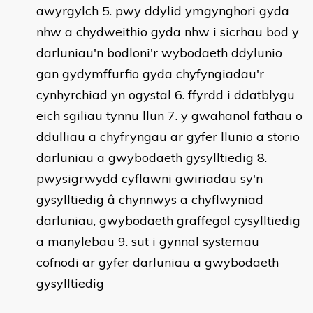
awyrgylch 5. pwy ddylid ymgynghori gyda
nhw a chydweithio gyda nhw i sicrhau bod y
darluniau'n bodloni'r wybodaeth ddylunio
gan gydymffurfio gyda chyfyngiadau'r
cynhyrchiad yn ogystal 6. ffyrdd i ddatblygu
eich sgiliau tynnu llun 7. y gwahanol fathau o
ddulliau a chyfryngau ar gyfer llunio a storio
darluniau a gwybodaeth gysylltiedig 8.
pwysigrwydd cyflawni gwiriadau sy'n
gysylltiedig â chynnwys a chyflwyniad
darluniau, gwybodaeth graffegol cysylltiedig
a manylebau 9. sut i gynnal systemau
cofnodi ar gyfer darluniau a gwybodaeth
gysylltiedig