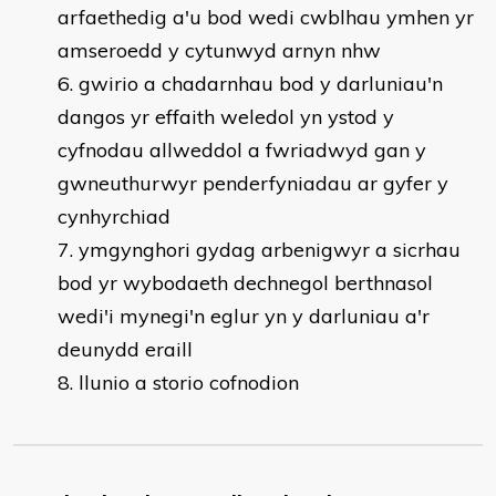
arfaethedig a'u bod wedi cwblhau ymhen yr
amseroedd y cytunwyd arnyn nhw
gwirio a chadarnhau bod y darluniau'n
dangos yr effaith weledol yn ystod y
cyfnodau allweddol a fwriadwyd gan y
gwneuthurwyr penderfyniadau ar gyfer y
cynhyrchiad
ymgynghori gydag arbenigwyr a sicrhau
bod yr wybodaeth dechnegol berthnasol
wedi'i mynegi'n eglur yn y darluniau a'r
deunydd eraill
llunio a storio cofnodion