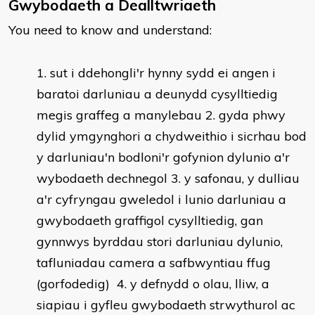
Gwybodaeth a Dealltwriaeth
You need to know and understand:
​sut i ddehongli'r hynny sydd ei angen i
baratoi darluniau a deunydd cysylltiedig
megis graffeg a manylebau 2. gyda phwy
dylid ymgynghori a chydweithio i sicrhau bod
y darluniau'n bodloni'r gofynion dylunio a'r
wybodaeth dechnegol 3. y safonau, y dulliau
a'r cyfryngau gweledol i lunio darluniau a
gwybodaeth graffigol cysylltiedig, gan
gynnwys byrddau stori darluniau dylunio,
tafluniadau camera a safbwyntiau ffug
(gorfodedig) 4. y defnydd o olau, lliw, a
siapiau i gyfleu gwybodaeth strwythurol ac