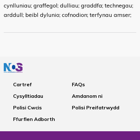
cynlluniau; graffegol; dulliau; graddfa; technegau;
arddull; beibl dylunio; cofnodion; terfynau amser;
Cartref
FAQs
Cysylltiadau
Amdanom ni
Polisi Cwcis
Polisi Preifatrwydd
Ffurflen Adborth