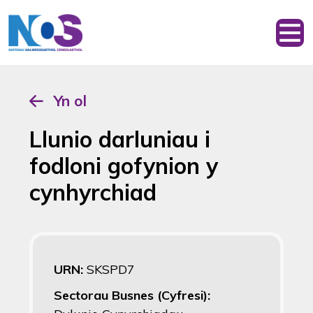
Yn ol
Llunio darluniau i
fodloni gofynion y
cynhyrchiad
URN:
SKSPD7
Sectorau Busnes (Cyfresi):