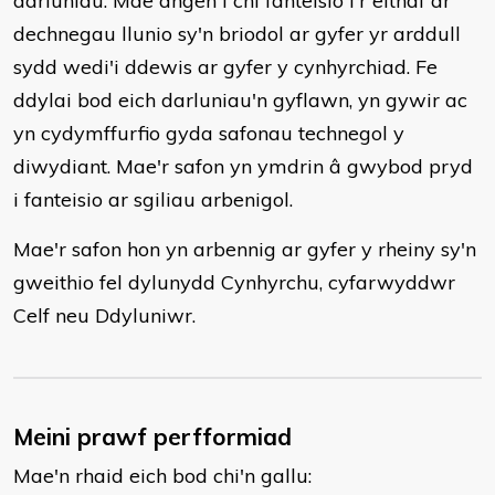
darluniau. Mae angen i chi fanteisio i'r eithaf ar
dechnegau llunio sy'n briodol ar gyfer yr arddull
sydd wedi'i ddewis ar gyfer y cynhyrchiad. Fe
ddylai bod eich darluniau'n gyflawn, yn gywir ac
yn cydymffurfio gyda safonau technegol y
diwydiant. Mae'r safon yn ymdrin â gwybod pryd
i fanteisio ar sgiliau arbenigol.
Mae'r safon hon yn arbennig ar gyfer y rheiny sy'n
gweithio fel dylunydd Cynhyrchu, cyfarwyddwr
Celf neu Ddyluniwr.
Meini prawf perfformiad
Mae'n rhaid eich bod chi'n gallu: