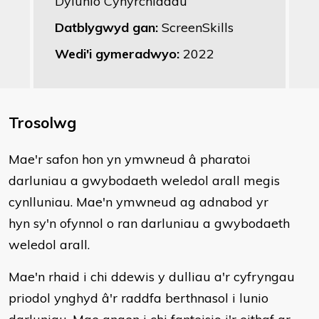
Dylunio Cynyrchiadau
Datblygwyd gan:
ScreenSkills
Wedi'i gymeradwyo:
2022
Trosolwg
​Mae'r safon hon yn ymwneud â pharatoi
darluniau a gwybodaeth weledol arall megis
cynlluniau. Mae'n ymwneud ag adnabod yr
hyn sy'n ofynnol o ran darluniau a gwybodaeth
weledol arall.
Mae'n rhaid i chi ddewis y dulliau a'r cyfryngau
priodol ynghyd â'r raddfa berthnasol i lunio