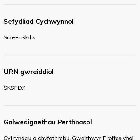
Sefydliad Cychwynnol
ScreenSkills
URN gwreiddiol
SKSPD7
Galwedigaethau Perthnasol
Cyfryngau a chyfathrebu, Gweithwyr Proffesiynol