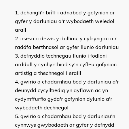
​dehongli'r brîff i adnabod y gofynion ar
gyfer y darluniau a'r wybodaeth weledol
arall
asesu a dewis y dulliau, y cyfryngau a'r
raddfa berthnasol ar gyfer llunio darluniau
defnyddio technegau llunio i fodloni
arddull y cynhyrchiad sy'n cyfleu gofynion
artistig a thechnegol i eraill
gwirio a chadarnhau bod y darluniau a'r
deunydd cysylltiedig yn gyflawn ac yn
cydymffurfio gyda'r gofynion dylunio a'r
wybodaeth dechnegol
gwirio a chadarnhau bod y darluniau'n
cynnwys gwybodaeth ar gyfer y defnydd