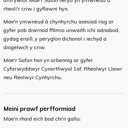
amrywiol. Mae'r Safon hefyd yn ymwneud â
rheoli'r criw i gyflawni hyn.
Mae'n ymwneud â chynhyrchu asesiad risg ar
gyfer pob diwrnod ffilmio unwaith ichi adnabod,
gydag eraill, y peryglon dichonol i iechyd a
diogelwch y criw.
Mae'r Safon hon yn arbennig ar gyfer
Cyfarwyddwyr Cynorthwyol 1af, Rheolwyr Llawr
neu Reolwyr Cynhyrchu.
Meini prawf perfformiad
Mae'n rhaid eich bod chi'n gallu: