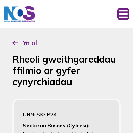
Yn ol
Rheoli gweithgareddau
ffilmio ar gyfer
cynyrchiadau
URN:
SKSP24
Sectorau Busnes (Cyfresi):