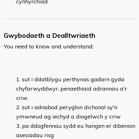
cynhyrchiad
Gwybodaeth a Dealltwriaeth
You need to know and understand:
sut i ddatblygu perthynas gadarn gyda
chyfarwyddwyr, penaethiaid adrannau a'r
criw
sut i adnabod peryglon dichonol sy'n
ymwneud ag iechyd a diogelwch y criw
pa ddogfennau sydd eu hangen er dibenion
asesiadau risg