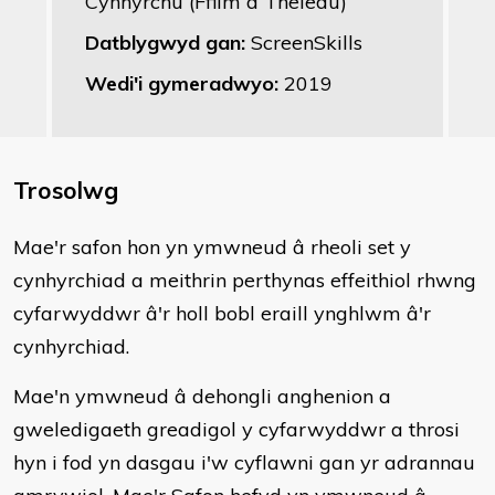
Cynhyrchu (Ffilm a Theledu)
Datblygwyd gan:
ScreenSkills
Wedi'i gymeradwyo:
2019
Trosolwg
​Mae'r safon hon yn ymwneud â rheoli set y
cynhyrchiad a meithrin perthynas effeithiol rhwng
cyfarwyddwr â'r holl bobl eraill ynghlwm â'r
cynhyrchiad.
Mae'n ymwneud â dehongli anghenion a
gweledigaeth greadigol y cyfarwyddwr a throsi
hyn i fod yn dasgau i'w cyflawni gan yr adrannau