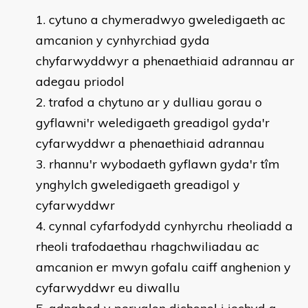
cytuno a chymeradwyo gweledigaeth ac
amcanion y cynhyrchiad gyda
chyfarwyddwyr a phenaethiaid adrannau ar
adegau priodol
trafod a chytuno ar y dulliau gorau o
gyflawni'r weledigaeth greadigol gyda'r
cyfarwyddwr a phenaethiaid adrannau
rhannu'r wybodaeth gyflawn gyda'r tîm
ynghylch gweledigaeth greadigol y
cyfarwyddwr
cynnal cyfarfodydd cynhyrchu rheoliadd a
rheoli trafodaethau rhagchwiliadau ac
amcanion er mwyn gofalu caiff anghenion y
cyfarwyddwr eu diwallu