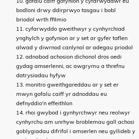
gofalu caiff gofynion y cyfarwyddwr eu
bodloni drwy ddirprwyo tasgau i bobl
briodol wrth ffilmio
cyfarwyddo gweithwyr y cynhyrchiad
ynghylch y gofynion ar y set ar gyfer taflen
alwad y diwrnod canlynol ar adegau priodol
adnabod achosion dichonol dros oedi
gydag amserlenni, ac awgrymu a threfnu
datrysiadau hyfyw
monitro gweithgareddau ar y set er
mwyn gofalu caiff yr adnoddau eu
defnyddio'n effeithlon
rhoi gwybod i gynhyrchwyr neu reolwyr
cynhyrchu am unrhyw broblemau gall achosi
goblygiadau difrifol i amserlen neu gyllideb y