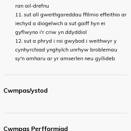
ran ail-drefnu
sut all gweithgareddau ffilmio effeithio ar
iechyd a diogelwch a sut gaiff hyn ei
gyflwyno i'r criw yn ddyddiol
sut a phryd i roi gwybod i weithwyr y
cynhyrchiad ynghylch unrhyw broblemau
sy'n amharu ar yr amserlen neu gyllideb
Cwmpas/ystod
Cwmpas Perfformiad