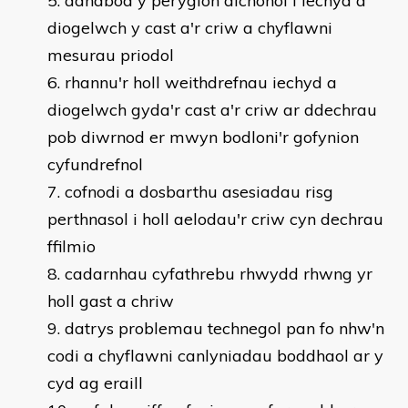
adnabod y peryglon dichonol i iechyd a
diogelwch y cast a'r criw a chyflawni
mesurau priodol
rhannu'r holl weithdrefnau iechyd a
diogelwch gyda'r cast a'r criw ar ddechrau
pob diwrnod er mwyn bodloni'r gofynion
cyfundrefnol
cofnodi a dosbarthu asesiadau risg
perthnasol i holl aelodau'r criw cyn dechrau
ffilmio
cadarnhau cyfathrebu rhwydd rhwng yr
holl gast a chriw
datrys problemau technegol pan fo nhw'n
codi a chyflawni canlyniadau boddhaol ar y
cyd ag eraill