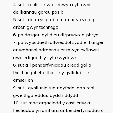
sut i reoli'r criw er mwyn cyflawni'r
deilliannau gorau posib
sut i ddatrys problemau ar y cyd ag
arbenigwyr technegol
pa dasgau dylid eu dirprwyo, a phryd
pa wybodaeth allweddol sydd ei hangen
ar wahanol adrannau er mwyn cyflawni
gweledigaeth y cyfarwyddwr
sut all penderfyniadau creadigol a
thechnegol effeithio ar y gyllideb a'r
amserlen
sut i gynllunio tua'r dyfodol gan reoli
gweithgareddau dydd i ddydd
sut mae argaeledd y cast, criw a
lleoliadau yn amharu ar benderfyniadau o