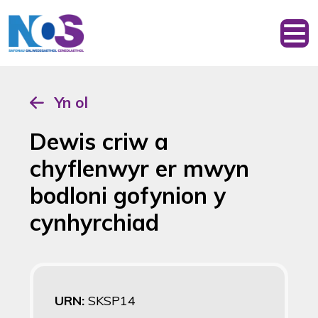
Yn ol
Dewis criw a
chyflenwyr er mwyn
bodloni gofynion y
cynhyrchiad
URN:
SKSP14