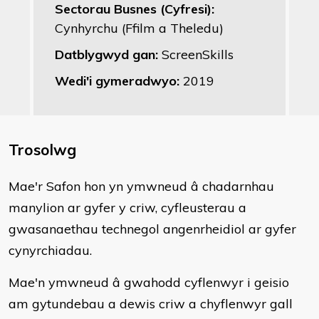
Sectorau Busnes (Cyfresi):
Cynhyrchu (Ffilm a Theledu)
Datblygwyd gan:
ScreenSkills
Wedi'i gymeradwyo:
2019
Trosolwg
​Mae'r Safon hon yn ymwneud â chadarnhau
manylion ar gyfer y criw, cyfleusterau a
gwasanaethau technegol angenrheidiol ar gyfer
cynyrchiadau.
Mae'n ymwneud â gwahodd cyflenwyr i geisio
am gytundebau a dewis criw a chyflenwyr gall