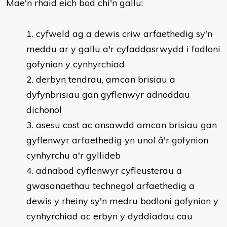
Mae'n rhaid eich bod chi'n gallu:
​cyfweld ag a dewis criw arfaethedig sy'n
meddu ar y gallu a'r cyfaddasrwydd i fodloni
gofynion y cynhyrchiad
derbyn tendrau, amcan brisiau a
dyfynbrisiau gan gyflenwyr adnoddau
dichonol
asesu cost ac ansawdd amcan brisiau gan
gyflenwyr arfaethedig yn unol â'r gofynion
cynhyrchu a'r gyllideb
adnabod cyflenwyr cyfleusterau a
gwasanaethau technegol arfaethedig a
dewis y rheiny sy'n medru bodloni gofynion y
cynhyrchiad ac erbyn y dyddiadau cau