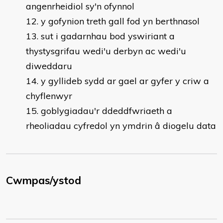
angenrheidiol sy'n ofynnol
y gofynion treth gall fod yn berthnasol
sut i gadarnhau bod yswiriant a
thystysgrifau wedi'u derbyn ac wedi'u
diweddaru
y gyllideb sydd ar gael ar gyfer y criw a
chyflenwyr
goblygiadau'r ddeddfwriaeth a
rheoliadau cyfredol yn ymdrin â diogelu data
Cwmpas/ystod