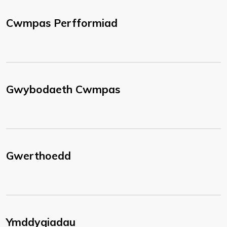
Cwmpas Perfformiad
Gwybodaeth Cwmpas
Gwerthoedd
Ymddygiadau