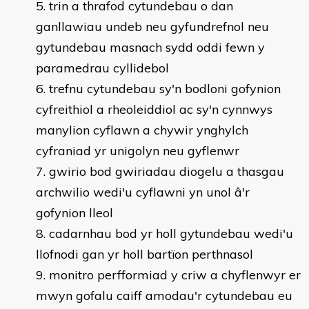
trin a thrafod cytundebau o dan
ganllawiau undeb neu gyfundrefnol neu
gytundebau masnach sydd oddi fewn y
paramedrau cyllidebol
trefnu cytundebau sy'n bodloni gofynion
cyfreithiol a rheoleiddiol ac sy'n cynnwys
manylion cyflawn a chywir ynghylch
cyfraniad yr unigolyn neu gyflenwr
gwirio bod gwiriadau diogelu a thasgau
archwilio wedi'u cyflawni yn unol â'r
gofynion lleol
cadarnhau bod yr holl gytundebau wedi'u
llofnodi gan yr holl bartïon perthnasol
monitro perfformiad y criw a chyflenwyr er
mwyn gofalu caiff amodau'r cytundebau eu