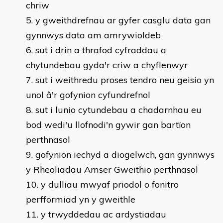
chriw
y gweithdrefnau ar gyfer casglu data gan
gynnwys data am amrywioldeb
sut i drin a thrafod cyfraddau a
chytundebau gyda'r criw a chyflenwyr
sut i weithredu proses tendro neu geisio yn
unol â'r gofynion cyfundrefnol
sut i lunio cytundebau a chadarnhau eu
bod wedi'u llofnodi'n gywir gan bartïon
perthnasol
gofynion iechyd a diogelwch, gan gynnwys
y Rheoliadau Amser Gweithio perthnasol
y dulliau mwyaf priodol o fonitro
perfformiad yn y gweithle
y trwyddedau ac ardystiadau