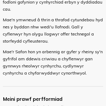
fodloni gofynion y cynhyrchiad erbyn y dyddiadau
cau.
Mae'n ymwneud â thrin a thrafod cytundebau hyd
nes y byddan nhw wedi'u llofnodi. Gall y
cyflenwyr hyn olygu llogwyr offer technegol a
storfeydd cyfleusterau.
Mae'r Safon hon yn arbennig ar gyfer y rheiny sy'n
gyfrifol am ddewis criwiau a chyflenwyr gan
gynnwys rheolwyr cynhyrchu, cydlynwyr
cynhyrchu a chyfarwyddwyr cynorthwyol.
Meini prawf perfformiad