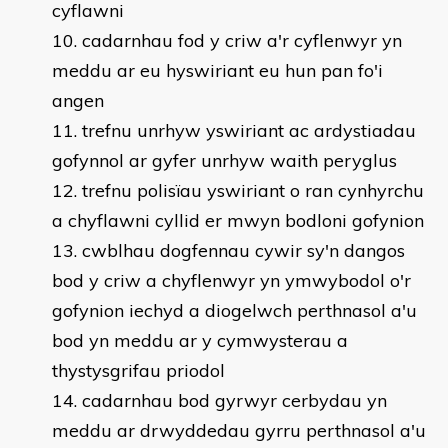
cyflawni
cadarnhau fod y criw a'r cyflenwyr yn
meddu ar eu hyswiriant eu hun pan fo'i
angen
trefnu unrhyw yswiriant ac ardystiadau
gofynnol ar gyfer unrhyw waith peryglus
trefnu polisïau yswiriant o ran cynhyrchu
a chyflawni cyllid er mwyn bodloni gofynion
cwblhau dogfennau cywir sy'n dangos
bod y criw a chyflenwyr yn ymwybodol o'r
gofynion iechyd a diogelwch perthnasol a'u
bod yn meddu ar y cymwysterau a
thystysgrifau priodol
cadarnhau bod gyrwyr cerbydau yn
meddu ar drwyddedau gyrru perthnasol a'u