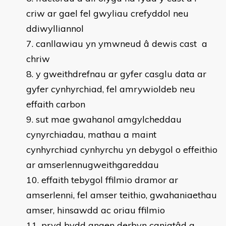
criw ar gael fel gwyliau crefyddol neu
ddiwylliannol
canllawiau yn ymwneud â dewis cast a
chriw
y gweithdrefnau ar gyfer casglu data ar
gyfer cynhyrchiad, fel amrywioldeb neu
effaith carbon
sut mae gwahanol amgylcheddau
cynyrchiadau, mathau a maint
cynhyrchiad cynhyrchu yn debygol o effeithio
ar amserlennugweithgareddau
effaith tebygol ffilmio dramor ar
amserlenni, fel amser teithio, gwahaniaethau
amser, hinsawdd ac oriau ffilmio
pryd bydd angen derbyn caniatâd a