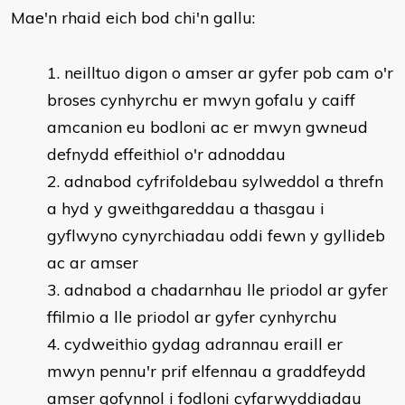
Mae'n rhaid eich bod chi'n gallu:
​neilltuo digon o amser ar gyfer pob cam o'r
broses cynhyrchu er mwyn gofalu y caiff
amcanion eu bodloni ac er mwyn gwneud
defnydd effeithiol o'r adnoddau
adnabod cyfrifoldebau sylweddol a threfn
a hyd y gweithgareddau a thasgau i
gyflwyno cynyrchiadau oddi fewn y gyllideb
ac ar amser
adnabod a chadarnhau lle priodol ar gyfer
ffilmio a lle priodol ar gyfer cynhyrchu
cydweithio gydag adrannau eraill er
mwyn pennu'r prif elfennau a graddfeydd
amser gofynnol i fodloni cyfarwyddiadau