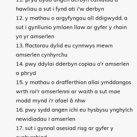
hawliau a sut i fynd ati i'w derbyn
y mathau o argyfyngau all ddigwydd, a
sut i gynllunio ymlaen llaw ar gyfer y rhain
yn yr amserlen
ffactorau dylid eu cynnwys mewn
amserlen cynhyrchu
pwy ddylai dderbyn copïau o'r amserlen
a phryd
y mathau o drafferthion allai ymddangos
wrth roi'r amserlenni ar waith a sut mae
modd mynd i'r afael â nhw
pwy sydd angen ichi eu hysbysu ynghylch
newidiadau i amserlen
sut i gynnal asesiad risg ar gyfer y