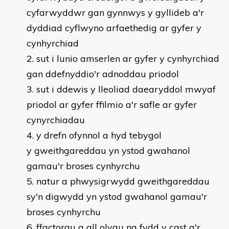
cyfarwyddwr gan gynnwys y gyllideb a'r
dyddiad cyflwyno arfaethedig ar gyfer y
cynhyrchiad
sut i lunio amserlen ar gyfer y cynhyrchiad
gan ddefnyddio'r adnoddau priodol
sut i ddewis y lleoliad daearyddol mwyaf
priodol ar gyfer ffilmio a'r safle ar gyfer
cynyrchiadau
y drefn ofynnol a hyd tebygol
y gweithgareddau yn ystod gwahanol
gamau'r broses cynhyrchu
natur a phwysigrwydd gweithgareddau
sy'n digwydd yn ystod gwahanol gamau'r
broses cynhyrchu
ffactorau a all olygu na fydd y cast a'r