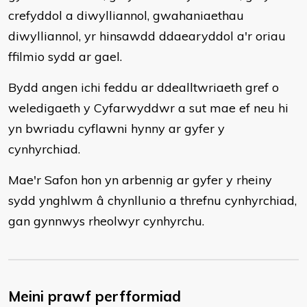
crefyddol a diwylliannol, gwahaniaethau
diwylliannol, yr hinsawdd ddaearyddol a'r oriau
ffilmio sydd ar gael.
Bydd angen ichi feddu ar ddealltwriaeth gref o
weledigaeth y Cyfarwyddwr a sut mae ef neu hi
yn bwriadu cyflawni hynny ar gyfer y
cynhyrchiad.
Mae'r Safon hon yn arbennig ar gyfer y rheiny
sydd ynghlwm â chynllunio a threfnu cynhyrchiad,
gan gynnwys rheolwyr cynhyrchu.
Meini prawf perfformiad