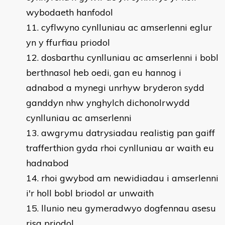
wybodaeth hanfodol
cyflwyno cynlluniau ac amserlenni eglur
yn y ffurfiau priodol
dosbarthu cynlluniau ac amserlenni i bobl
berthnasol heb oedi, gan eu hannog i
adnabod a mynegi unrhyw bryderon sydd
ganddyn nhw ynghylch dichonolrwydd
cynlluniau ac amserlenni
awgrymu datrysiadau realistig pan gaiff
trafferthion gyda rhoi cynlluniau ar waith eu
hadnabod
rhoi gwybod am newidiadau i amserlenni
i'r holl bobl briodol ar unwaith
llunio neu gymeradwyo dogfennau asesu
risg priodol