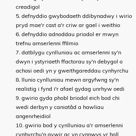
creadigol
defnyddio gwybodaeth ddibynadwy i wirio
pryd mae'r cast a'r criw ar gael i weithio
defnyddio adnoddau priodol er mwyn
trefnu amserlenni ffilmio
datblygu cynlluniau ac amserlenni sy'n
dwyn i ystyriaeth ffactorau sy'n debygol o
achosi oedi yn y gweithgareddau cynhyrchu
llunio cynlluniau mewn argyfwng sy'n
realistig i fynd i'r afael gydag unrhyw oedi
gwirio gyda phobl briodol eich bod chi
wedi derbyn y caniatâd a hawliau
angenrheidiol
gwirio bod y cynlluniau a'r amserlenni
cynhyrchu'n gywir ac yn cynnwys yr holl