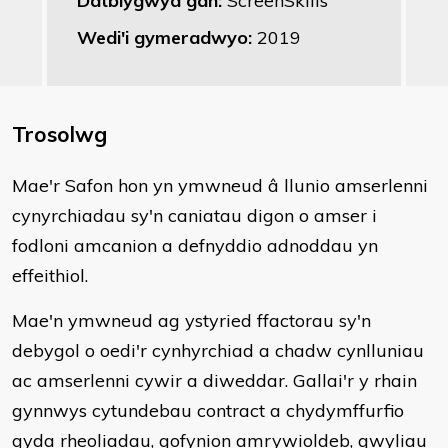
Datblygwyd gan:
ScreenSkills
Wedi'i gymeradwyo:
2019
Trosolwg
​Mae'r Safon hon yn ymwneud â llunio amserlenni
cynyrchiadau sy'n caniatau digon o amser i
fodloni amcanion a defnyddio adnoddau yn
effeithiol.
Mae'n ymwneud ag ystyried ffactorau sy'n
debygol o oedi'r cynhyrchiad a chadw cynlluniau
ac amserlenni cywir a diweddar. Gallai'r y rhain
gynnwys cytundebau contract a chydymffurfio
gyda rheoliadau, gofynion amrywioldeb, gwyliau