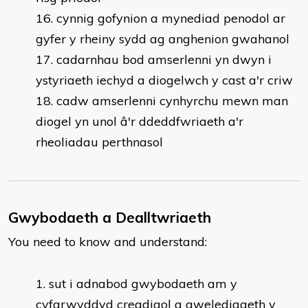
cynnig gofynion a mynediad penodol ar
gyfer y rheiny sydd ag anghenion gwahanol
cadarnhau bod amserlenni yn dwyn i
ystyriaeth iechyd a diogelwch y cast a'r criw
cadw amserlenni cynhyrchu mewn man
diogel yn unol â'r ddeddfwriaeth a'r
rheoliadau perthnasol
Gwybodaeth a Dealltwriaeth
You need to know and understand:
​sut i adnabod gwybodaeth am y
cyfarwyddyd creadigol a gweledigaeth y