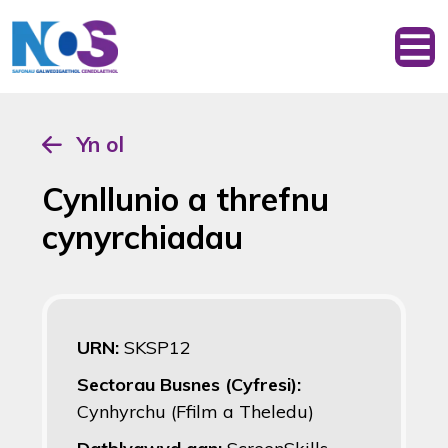
Yn ol
Cynllunio a threfnu
cynyrchiadau
URN:
SKSP12
Sectorau Busnes (Cyfresi):
Cynhyrchu (Ffilm a Theledu)