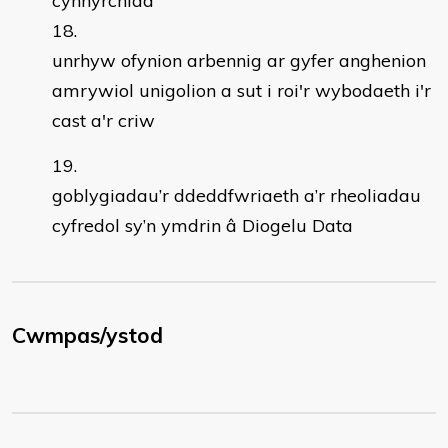
cynhyrchiad
unrhyw ofynion arbennig ar gyfer anghenion
amrywiol unigolion a sut i roi'r wybodaeth i'r
cast a'r criw
​goblygiadau’r ddeddfwriaeth a’r rheoliadau
cyfredol sy’n ymdrin â Diogelu Data
Cwmpas/ystod