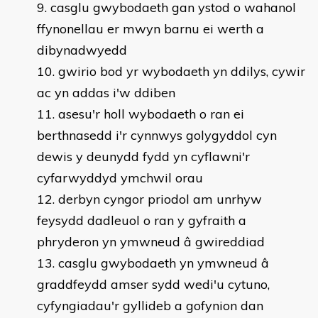
casglu gwybodaeth gan ystod o wahanol
ffynonellau er mwyn barnu ei werth a
dibynadwyedd
gwirio bod yr wybodaeth yn ddilys, cywir
ac yn addas i'w ddiben
asesu'r holl wybodaeth o ran ei
berthnasedd i'r cynnwys golygyddol cyn
dewis y deunydd fydd yn cyflawni'r
cyfarwyddyd ymchwil orau
derbyn cyngor priodol am unrhyw
feysydd dadleuol o ran y gyfraith a
phryderon yn ymwneud â gwireddiad
casglu gwybodaeth yn ymwneud â
graddfeydd amser sydd wedi'u cytuno,
cyfyngiadau'r gyllideb a gofynion dan