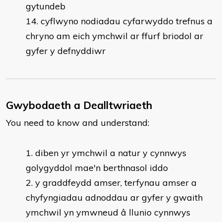
gytundeb
cyflwyno nodiadau cyfarwyddo trefnus a
chryno am eich ymchwil ar ffurf briodol ar
gyfer y defnyddiwr
Gwybodaeth a Dealltwriaeth
You need to know and understand:
diben yr ymchwil a natur y cynnwys
golygyddol mae'n berthnasol iddo
y graddfeydd amser, terfynau amser a
chyfyngiadau adnoddau ar gyfer y gwaith
ymchwil yn ymwneud â llunio cynnwys