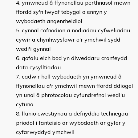
ymwneud â ffynonellau perthnasol mewn
ffordd sy'n fwyaf tebygol o ennyn y
wybodaeth angenrheidiol
cynnal cofnodion a nodiadau cyfweliadau
cywir a chynhwysfawr o'r ymchwil sydd
wedi'i gynnal
gofalu eich bod yn diweddaru cronfeydd
data cysylltiadau
cadw'r holl wybodaeth yn ymwneud â
ffynonellau a'r ymchwil mewn ffordd ddiogel
yn unol â phrotocolau cyfundrefnol wedi'u
cytuno
llunio cwestiynau a defnyddio technegau
priodol i fanteisio ar wybodaeth ar gyfer y
cyfarwyddyd ymchwil