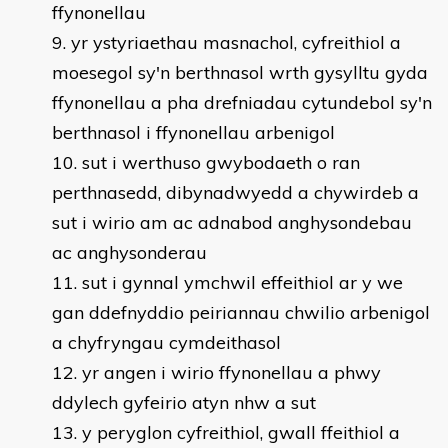
ffynonellau
yr ystyriaethau masnachol, cyfreithiol a
moesegol sy'n berthnasol wrth gysylltu gyda
ffynonellau a pha drefniadau cytundebol sy'n
berthnasol i ffynonellau arbenigol
sut i werthuso gwybodaeth o ran
perthnasedd, dibynadwyedd a chywirdeb a
sut i wirio am ac adnabod anghysondebau
ac anghysonderau
sut i gynnal ymchwil effeithiol ar y we
gan ddefnyddio peiriannau chwilio arbenigol
a chyfryngau cymdeithasol
yr angen i wirio ffynonellau a phwy
ddylech gyfeirio atyn nhw a sut
y peryglon cyfreithiol, gwall ffeithiol a