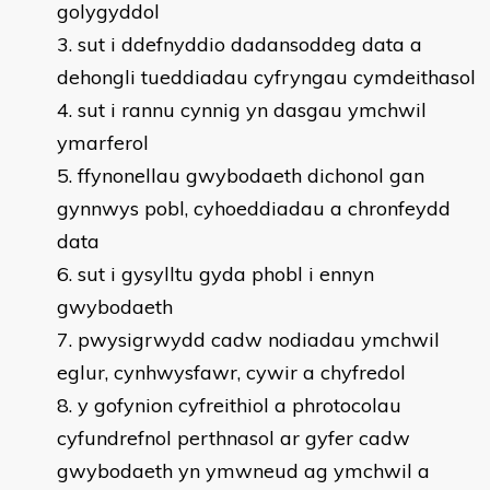
golygyddol
sut i ddefnyddio dadansoddeg data a
dehongli tueddiadau cyfryngau cymdeithasol
sut i rannu cynnig yn dasgau ymchwil
ymarferol
ffynonellau gwybodaeth dichonol gan
gynnwys pobl, cyhoeddiadau a chronfeydd
data
sut i gysylltu gyda phobl i ennyn
gwybodaeth
pwysigrwydd cadw nodiadau ymchwil
eglur, cynhwysfawr, cywir a chyfredol
y gofynion cyfreithiol a phrotocolau
cyfundrefnol perthnasol ar gyfer cadw
gwybodaeth yn ymwneud ag ymchwil a