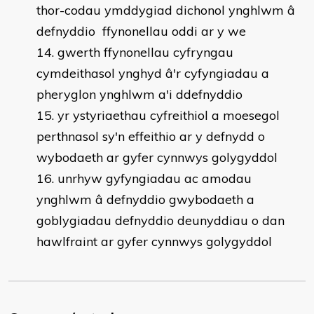
thor-codau ymddygiad dichonol ynghlwm â
defnyddio ffynonellau oddi ar y we
gwerth ffynonellau cyfryngau
cymdeithasol ynghyd â'r cyfyngiadau a
pheryglon ynghlwm a'i ddefnyddio
yr ystyriaethau cyfreithiol a moesegol
perthnasol sy'n effeithio ar y defnydd o
wybodaeth ar gyfer cynnwys golygyddol
unrhyw gyfyngiadau ac amodau
ynghlwm â defnyddio gwybodaeth a
goblygiadau defnyddio deunyddiau o dan
hawlfraint ar gyfer cynnwys golygyddol