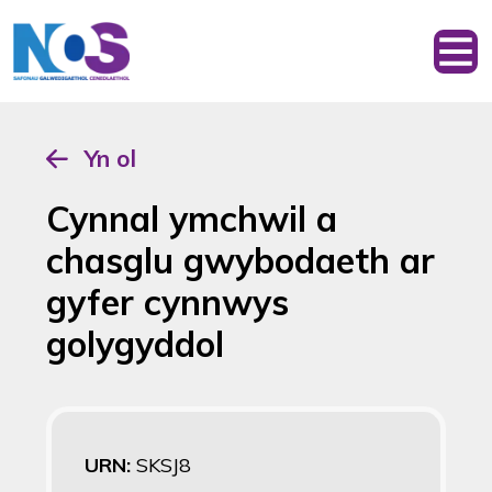
Yn ol
Cynnal ymchwil a
chasglu gwybodaeth ar
gyfer cynnwys
golygyddol
URN:
SKSJ8