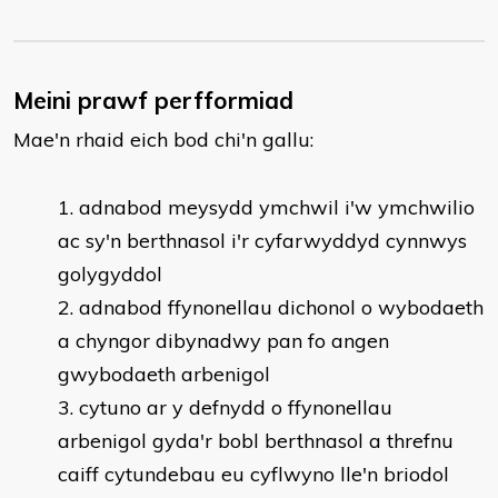
Meini prawf perfformiad
Mae'n rhaid eich bod chi'n gallu:
adnabod meysydd ymchwil i'w ymchwilio
ac sy'n berthnasol i'r cyfarwyddyd cynnwys
golygyddol
adnabod ffynonellau dichonol o wybodaeth
a chyngor dibynadwy pan fo angen
gwybodaeth arbenigol
cytuno ar y defnydd o ffynonellau
arbenigol gyda'r bobl berthnasol a threfnu
caiff cytundebau eu cyflwyno lle'n briodol