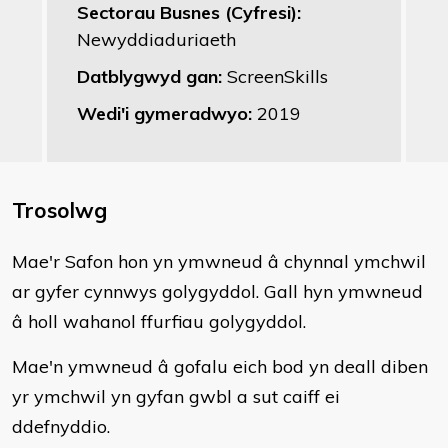
Sectorau Busnes (Cyfresi):
Newyddiaduriaeth
Datblygwyd gan:
ScreenSkills
Wedi'i gymeradwyo:
2019
Trosolwg
Mae'r Safon hon yn ymwneud â chynnal ymchwil
ar gyfer cynnwys golygyddol. Gall hyn ymwneud
â holl wahanol ffurfiau golygyddol.
Mae'n ymwneud â gofalu eich bod yn deall diben
yr ymchwil yn gyfan gwbl a sut caiff ei
ddefnyddio.