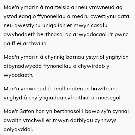
Mae'n ymdrin â manteisio ar neu ymwneud ag
ystod eang o ffynonellau a medru cwestiynu data
neu gwestiynu unigolion er mwyn casglu
gwybodaeth berthnasol ac arwyddocaol i'r pwnc
gaiff ei archwilio.
Mae'n ymdrin â chynnig barnau ystyriol ynghylch
dibynadwyedd ffynonellau a chywirdeb y
wybodaeth.
Mae'n ymwneud â deall materion hawlfraint
ynghyd â chyfyngiadau cyfreithiol a moesegol.
Mae'r Safon hon yn berthnasol i bawb sy'n cynnal
gwaith ymchwil er mwyn datblygu cynnwys
golygyddol.