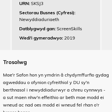
URN:
SKSJ3
Sectorau Busnes (Cyfresi):
Newyddiaduriaeth
Datblygwyd gan:
ScreenSkills
Wedi'i gymeradwyo:
2019
Trosolwg
​Mae'r Safon hon yn ymdrin â chydymffurfio gydag
agweddau o ofynion cyfreithiol y DU sy'n
berthnasol i newyddiadurwyr a chreu cynnwys -
a sut maen nhw'n effeithio ar beth mae modd ei
wneud ac nad oes modd ei wneud fel rhan o'r