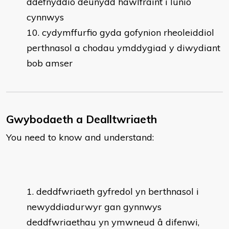
ddefnyddio deunydd hawlfraint i lunio
cynnwys
cydymffurfio gyda gofynion rheoleiddiol
perthnasol a chodau ymddygiad y diwydiant
bob amser
Gwybodaeth a Dealltwriaeth
You need to know and understand:
deddfwriaeth gyfredol yn berthnasol i
newyddiadurwyr gan gynnwys
deddfwriaethau yn ymwneud â difenwi,