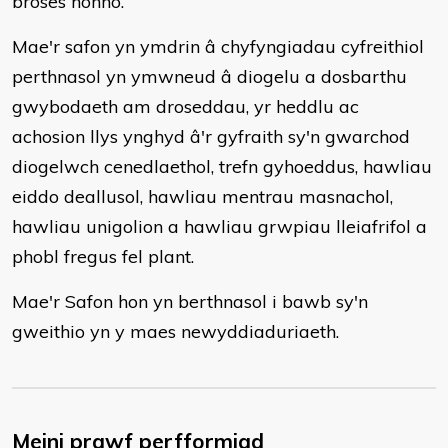
broses honno.
Mae'r safon yn ymdrin â chyfyngiadau cyfreithiol
perthnasol yn ymwneud â diogelu a dosbarthu
gwybodaeth am droseddau, yr heddlu ac
achosion llys ynghyd â'r gyfraith sy'n gwarchod
diogelwch cenedlaethol, trefn gyhoeddus, hawliau
eiddo deallusol, hawliau mentrau masnachol,
hawliau unigolion a hawliau grwpiau lleiafrifol a
phobl fregus fel plant.
Mae'r Safon hon yn berthnasol i bawb sy'n
gweithio yn y maes newyddiaduriaeth.
Meini prawf perfformiad