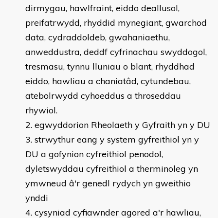
dirmygau, hawlfraint, eiddo deallusol,
preifatrwydd, rhyddid mynegiant, gwarchod
data, cydraddoldeb, gwahaniaethu,
anweddustra, deddf cyfrinachau swyddogol,
tresmasu, tynnu lluniau o blant, rhyddhad
eiddo, hawliau a chaniatâd, cytundebau,
atebolrwydd cyhoeddus a throseddau
rhywiol.
egwyddorion Rheolaeth y Gyfraith yn y DU
strwythur eang y system gyfreithiol yn y
DU a gofynion cyfreithiol penodol,
dyletswyddau cyfreithiol a therminoleg yn
ymwneud â'r genedl rydych yn gweithio
ynddi
cysyniad cyfiawnder agored a'r hawliau,