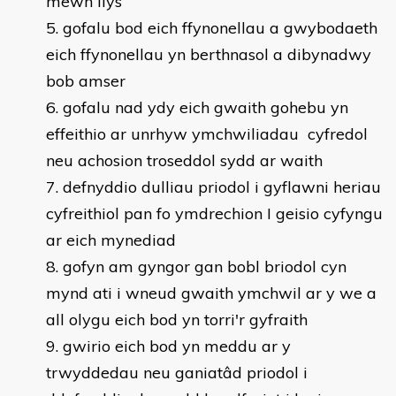
mewn llys
gofalu bod eich ffynonellau a gwybodaeth
eich ffynonellau yn berthnasol a dibynadwy
bob amser
gofalu nad ydy eich gwaith gohebu yn
effeithio ar unrhyw ymchwiliadau cyfredol
neu achosion troseddol sydd ar waith
defnyddio dulliau priodol i gyflawni heriau
cyfreithiol pan fo ymdrechion I geisio cyfyngu
ar eich mynediad
gofyn am gyngor gan bobl briodol cyn
mynd ati i wneud gwaith ymchwil ar y we a
all olygu eich bod yn torri'r gyfraith
gwirio eich bod yn meddu ar y
trwyddedau neu ganiatâd priodol i