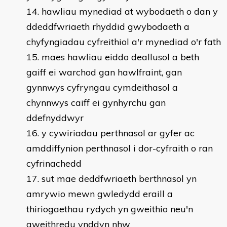
hawliau mynediad at wybodaeth o dan y
ddeddfwriaeth rhyddid gwybodaeth a
chyfyngiadau cyfreithiol a'r mynediad o'r fath
maes hawliau eiddo deallusol a beth
gaiff ei warchod gan hawlfraint, gan
gynnwys cyfryngau cymdeithasol a
chynnwys caiff ei gynhyrchu gan
ddefnyddwyr
y cywiriadau perthnasol ar gyfer ac
amddiffynion perthnasol i dor-cyfraith o ran
cyfrinachedd
sut mae deddfwriaeth berthnasol yn
amrywio mewn gwledydd eraill a
thiriogaethau rydych yn gweithio neu'n
gweithredu ynddyn nhw