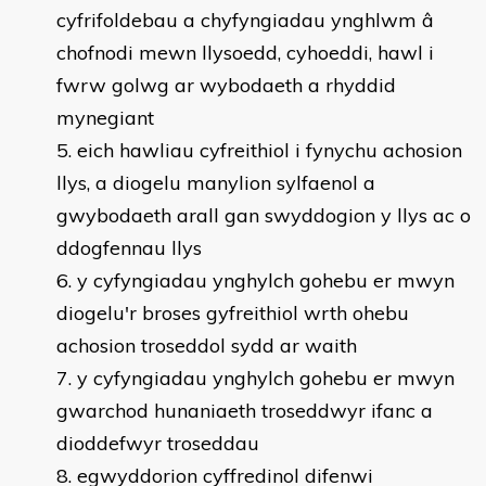
cyfrifoldebau a chyfyngiadau ynghlwm â
chofnodi mewn llysoedd, cyhoeddi, hawl i
fwrw golwg ar wybodaeth a rhyddid
mynegiant
eich hawliau cyfreithiol i fynychu achosion
llys, a diogelu manylion sylfaenol a
gwybodaeth arall gan swyddogion y llys ac o
ddogfennau llys
y cyfyngiadau ynghylch gohebu er mwyn
diogelu'r broses gyfreithiol wrth ohebu
achosion troseddol sydd ar waith
y cyfyngiadau ynghylch gohebu er mwyn
gwarchod hunaniaeth troseddwyr ifanc a
dioddefwyr troseddau
egwyddorion cyffredinol difenwi