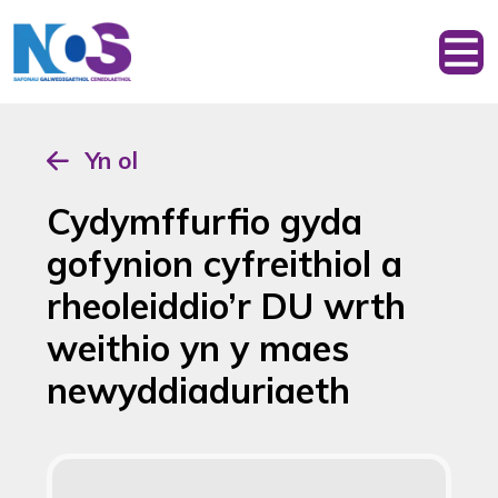
Yn ol
Cydymffurfio gyda
gofynion cyfreithiol a
rheoleiddio’r DU wrth
weithio yn y maes
newyddiaduriaeth