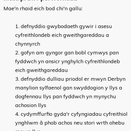
Mae'n rhaid eich bod chi'n gallu:
defnyddio gwybodaeth gywir i asesu
cyfreithlondeb eich gweithgareddau a
chynnyrch
gofyn am gyngor gan bobl cymwys pan
fyddwch yn ansicr ynghylch cyfreithlondeb
eich gweithgareddau
defnyddio dulliau priodol er mwyn Derbyn
manylion sylfaenol gan swyddogion y llys a
dogfennau llys pan fyddwch yn mynychu
achosion llys
cydymffurfio gyda'r cyfyngiadau cyfreithiol
ynghlwm â phob achos neu stori wrth ohebu