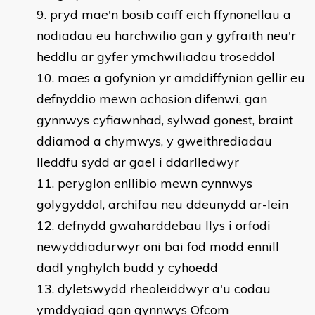
pryd mae'n bosib caiff eich ffynonellau a
nodiadau eu harchwilio gan y gyfraith neu'r
heddlu ar gyfer ymchwiliadau troseddol
maes a gofynion yr amddiffynion gellir eu
defnyddio mewn achosion difenwi, gan
gynnwys cyfiawnhad, sylwad gonest, braint
ddiamod a chymwys, y gweithrediadau
lleddfu sydd ar gael i ddarlledwyr
peryglon enllibio mewn cynnwys
golygyddol, archifau neu ddeunydd ar-lein
defnydd gwaharddebau llys i orfodi
newyddiadurwyr oni bai fod modd ennill
dadl ynghylch budd y cyhoedd
dyletswydd rheoleiddwyr a'u codau
ymddygiad gan gynnwys Ofcom