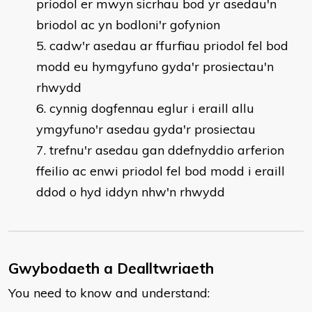
priodol er mwyn sicrhau bod yr asedau'n
briodol ac yn bodloni'r gofynion
cadw'r asedau ar ffurfiau priodol fel bod
modd eu hymgyfuno gyda'r prosiectau'n
rhwydd
cynnig dogfennau eglur i eraill allu
ymgyfuno'r asedau gyda'r prosiectau
trefnu'r asedau gan ddefnyddio arferion
ffeilio ac enwi priodol fel bod modd i eraill
ddod o hyd iddyn nhw'n rhwydd
Gwybodaeth a Dealltwriaeth
You need to know and understand: