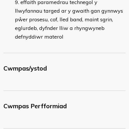
effaith paramedrau technegol y
llwyfannau targed ar y gwaith gan gynnwys
pŵer prosesu, cof, lled band, maint sgrin,
eglurdeb, dyfnder lliw a rhyngwyneb
defnyddiwr materol
Cwmpas/ystod
Cwmpas Perfformiad