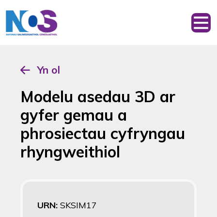
Yn ol
Modelu asedau 3D ar
gyfer gemau a
phrosiectau cyfryngau
rhyngweithiol
URN:
SKSIM17