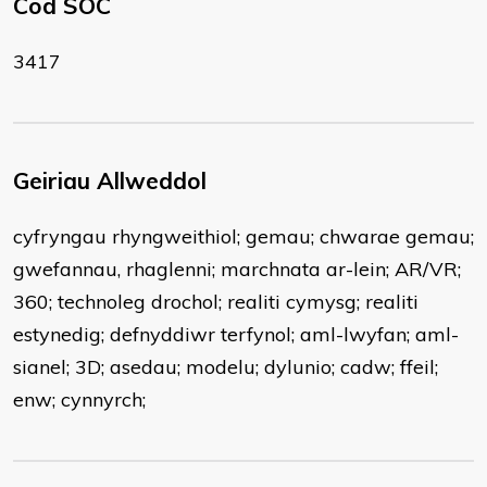
Cod SOC
3417
Geiriau Allweddol
cyfryngau rhyngweithiol; gemau; chwarae gemau;
gwefannau, rhaglenni; marchnata ar-lein; AR/VR;
360; technoleg drochol; realiti cymysg; realiti
estynedig; defnyddiwr terfynol; aml-lwyfan; aml-
sianel; 3D; asedau; modelu; dylunio; cadw; ffeil;
enw; cynnyrch;