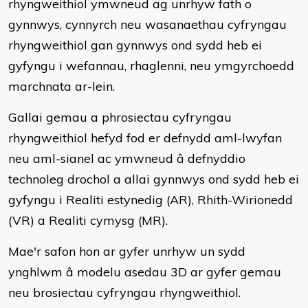
rhyngweithiol ymwneud ag unrhyw fath o
gynnwys, cynnyrch neu wasanaethau cyfryngau
rhyngweithiol gan gynnwys ond sydd heb ei
gyfyngu i wefannau, rhaglenni, neu ymgyrchoedd
marchnata ar-lein.
Gallai gemau a phrosiectau cyfryngau
rhyngweithiol hefyd fod er defnydd aml-lwyfan
neu aml-sianel ac ymwneud â defnyddio
technoleg drochol a allai gynnwys ond sydd heb ei
gyfyngu i Realiti estynedig (AR), Rhith-Wirionedd
(VR) a Realiti cymysg (MR).
Mae'r safon hon ar gyfer unrhyw un sydd
ynghlwm â modelu asedau 3D ar gyfer gemau
neu brosiectau cyfryngau rhyngweithiol.