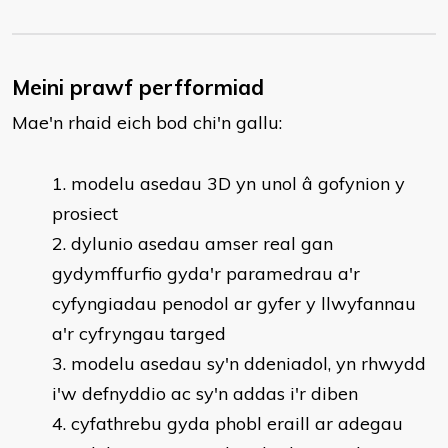
Meini prawf perfformiad
Mae'n rhaid eich bod chi'n gallu:
​modelu asedau 3D yn unol â gofynion y
prosiect
dylunio asedau amser real gan
gydymffurfio gyda'r paramedrau a'r
cyfyngiadau penodol ar gyfer y llwyfannau
a'r cyfryngau targed
modelu asedau sy'n ddeniadol, yn rhwydd
i'w defnyddio ac sy'n addas i'r diben
cyfathrebu gyda phobl eraill ar adegau