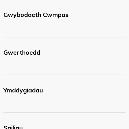
Gwybodaeth Cwmpas
Gwerthoedd
Ymddygiadau
Sgiliau