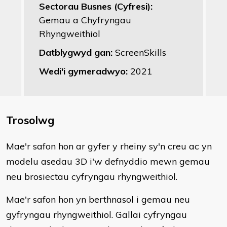
Sectorau Busnes (Cyfresi):
Gemau a Chyfryngau
Rhyngweithiol
Datblygwyd gan:
ScreenSkills
Wedi'i gymeradwyo:
2021
Trosolwg
​Mae'r safon hon ar gyfer y rheiny sy'n creu ac yn
modelu asedau 3D i'w defnyddio mewn gemau
neu brosiectau cyfryngau rhyngweithiol.
Mae'r safon hon yn berthnasol i gemau neu
gyfryngau rhyngweithiol. Gallai cyfryngau