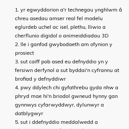
​yr egwyddorion a'r technegau ynghlwm â
chreu asedau amser real fel modelu
eglurdeb uchel ac isel, plethu, lliwio a
cherflunio digidol o animeiddiadau 3D
lle i ganfod gwybodaeth am ofynion y
prosiect
sut caiff pob ased eu defnyddio yn y
fersiwn derfynol a sut byddai'n cyfrannu at
brofiad y defnyddiwr
pwy ddylech chi gyfathrebu gyda nhw a
phryd mae hi'n briodol gwneud hynny gan
gynnwys cyfarwyddwyr, dylunwyr a
datblygwyr
sut i ddefnyddio meddalwedd a