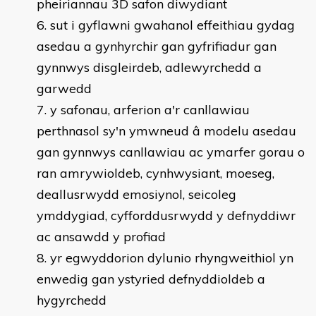
pheiriannau 3D safon diwydiant
sut i gyflawni gwahanol effeithiau gydag
asedau a gynhyrchir gan gyfrifiadur gan
gynnwys disgleirdeb, adlewyrchedd a
garwedd
y safonau, arferion a'r canllawiau
perthnasol sy'n ymwneud â modelu asedau
gan gynnwys canllawiau ac ymarfer gorau o
ran amrywioldeb, cynhwysiant, moeseg,
deallusrwydd emosiynol, seicoleg
ymddygiad, cyfforddusrwydd y defnyddiwr
ac ansawdd y profiad
yr egwyddorion dylunio rhyngweithiol yn
enwedig gan ystyried defnyddioldeb a
hygyrchedd