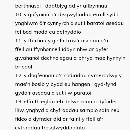
berthnasol i ddatblygiad yr allbynnau
y gofynion a'r disgwyliadau eraill sydd
ynghlwm â'r cynnyrch a sut i baratoi asedau
fel bod modd eu defnyddio
y ffurfiau y gellir trosi'r asedau a'u
ffeiliau ffynhonnell iddyn nhw ar gyfer
gwahanol dechnolegau a phryd mae hynny'n
briodol
y dogfennau a'r nodiadau cymeradwy y
mae'n bosib y bydd eu hangen i gyd-fynd
gyda'r asedau a sut i'w paratoi
effaith eglurdeb delweddau a dyfnder
lliw, ynghyd a chyfraddau samplo sain neu
fideo a dyfnder did ar faint y ffeil a'r
cyfraddau trosglwyddo data