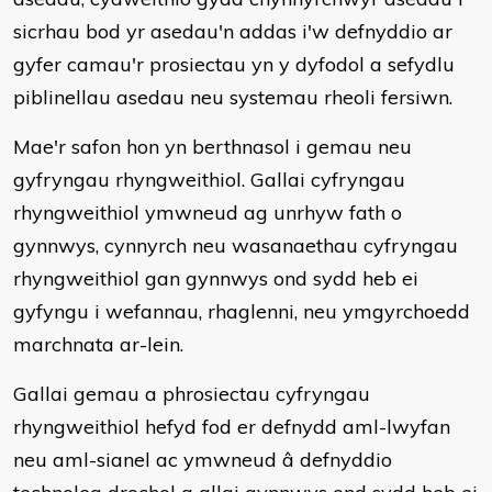
sicrhau bod yr asedau'n addas i'w defnyddio ar
gyfer camau'r prosiectau yn y dyfodol a sefydlu
piblinellau asedau neu systemau rheoli fersiwn.
Mae'r safon hon yn berthnasol i gemau neu
gyfryngau rhyngweithiol. Gallai cyfryngau
rhyngweithiol ymwneud ag unrhyw fath o
gynnwys, cynnyrch neu wasanaethau cyfryngau
rhyngweithiol gan gynnwys ond sydd heb ei
gyfyngu i wefannau, rhaglenni, neu ymgyrchoedd
marchnata ar-lein.
Gallai gemau a phrosiectau cyfryngau
rhyngweithiol hefyd fod er defnydd aml-lwyfan
neu aml-sianel ac ymwneud â defnyddio