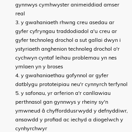
gynnwys cymhwyster animeiddiad amser
real
y gwahaniaeth rhwng creu asedau ar
gyfer cyfryngau traddodiadol a'u creu ar
gyfer technoleg drochol a sut gallai dwyn i
ystyriaeth anghenion technoleg drochol o'r
cychwyn cyntaf leihau problemau yn nes
ymlaen yn y broses
y gwahaniaethau gofynnol ar gyfer
datblygu prototeipiau neu'r cynnyrch terfynol
y safonau, yr arferion a'r canllawiau
perthnasol gan gynnwys y rheiny sy'n
ymwneud â chyfforddusrwydd y defnyddiwr,
ansawdd y profiad ac iechyd a diogelwch y
cynhyrchwyr