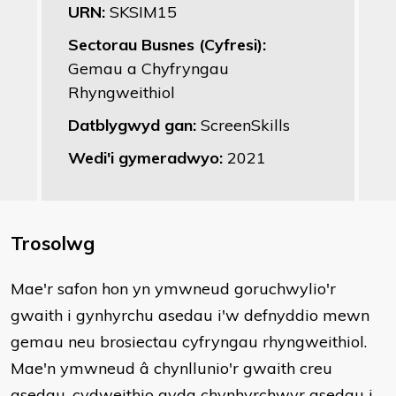
URN:
SKSIM15
Sectorau Busnes (Cyfresi):
Gemau a Chyfryngau
Rhyngweithiol
Datblygwyd gan:
ScreenSkills
Wedi'i gymeradwyo:
2021
Trosolwg
​Mae'r safon hon yn ymwneud goruchwylio'r
gwaith i gynhyrchu asedau i'w defnyddio mewn
gemau neu brosiectau cyfryngau rhyngweithiol.
Mae'n ymwneud â chynllunio'r gwaith creu
asedau, cydweithio gyda chynhyrchwyr asedau i