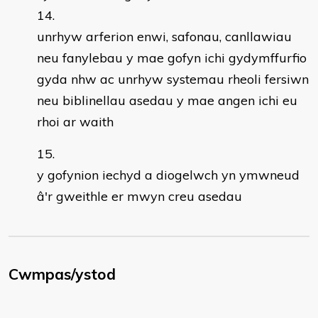
unrhyw arferion enwi, safonau, canllawiau
neu fanylebau y mae gofyn ichi gydymffurfio
gyda nhw ac unrhyw systemau rheoli fersiwn
neu biblinellau asedau y mae angen ichi eu
rhoi ar waith
y gofynion iechyd a diogelwch yn ymwneud
â'r gweithle er mwyn creu asedau
Cwmpas/ystod