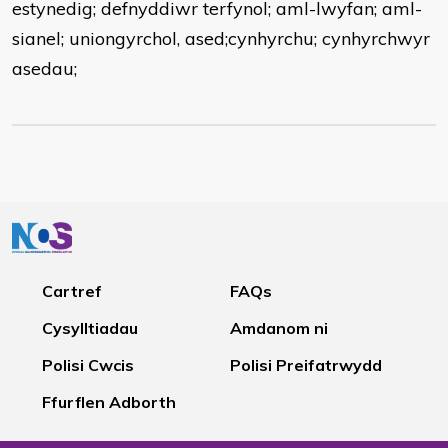
estynedig; defnyddiwr terfynol; aml-lwyfan; aml-
sianel; uniongyrchol, ased;cynhyrchu; cynhyrchwyr
asedau;
Cartref
FAQs
Cysylltiadau
Amdanom ni
Polisi Cwcis
Polisi Preifatrwydd
Ffurflen Adborth