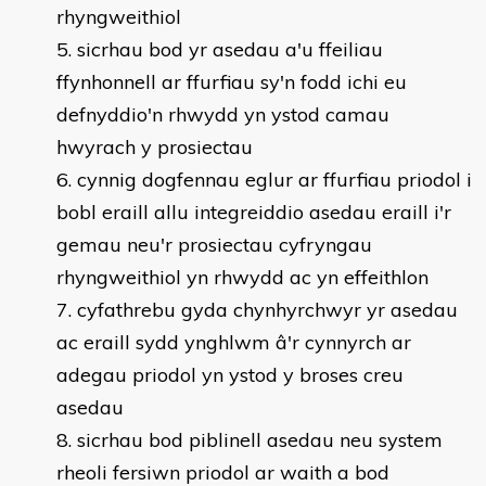
rhyngweithiol
sicrhau bod yr asedau a'u ffeiliau
ffynhonnell ar ffurfiau sy'n fodd ichi eu
defnyddio'n rhwydd yn ystod camau
hwyrach y prosiectau
cynnig dogfennau eglur ar ffurfiau priodol i
bobl eraill allu integreiddio asedau eraill i'r
gemau neu'r prosiectau cyfryngau
rhyngweithiol yn rhwydd ac yn effeithlon
cyfathrebu gyda chynhyrchwyr yr asedau
ac eraill sydd ynghlwm â'r cynnyrch ar
adegau priodol yn ystod y broses creu
asedau
sicrhau bod piblinell asedau neu system
rheoli fersiwn priodol ar waith a bod