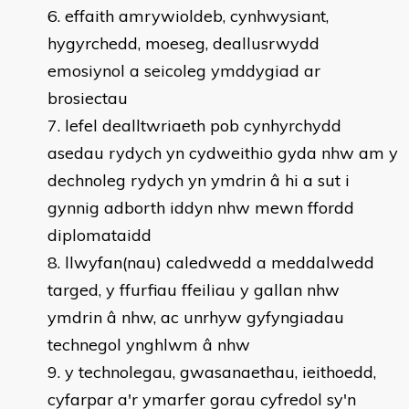
effaith amrywioldeb, cynhwysiant,
hygyrchedd, moeseg, deallusrwydd
emosiynol a seicoleg ymddygiad ar
brosiectau
lefel dealltwriaeth pob cynhyrchydd
asedau rydych yn cydweithio gyda nhw am y
dechnoleg rydych yn ymdrin â hi a sut i
gynnig adborth iddyn nhw mewn ffordd
diplomataidd
llwyfan(nau) caledwedd a meddalwedd
targed, y ffurfiau ffeiliau y gallan nhw
ymdrin â nhw, ac unrhyw gyfyngiadau
technegol ynghlwm â nhw
y technolegau, gwasanaethau, ieithoedd,
cyfarpar a'r ymarfer gorau cyfredol sy'n