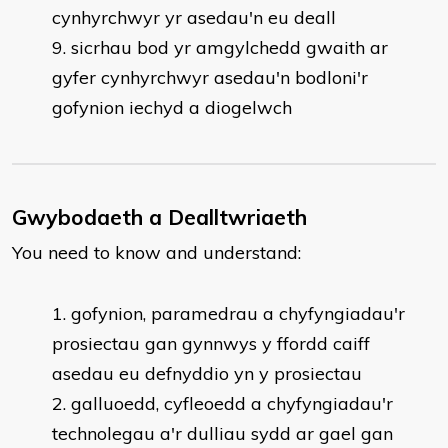
cynhyrchwyr yr asedau'n eu deall
sicrhau bod yr amgylchedd gwaith ar
gyfer cynhyrchwyr asedau'n bodloni'r
gofynion iechyd a diogelwch
Gwybodaeth a Dealltwriaeth
You need to know and understand:
​gofynion, paramedrau a chyfyngiadau'r
prosiectau gan gynnwys y ffordd caiff
asedau eu defnyddio yn y prosiectau
galluoedd, cyfleoedd a chyfyngiadau'r
technolegau a'r dulliau sydd ar gael gan