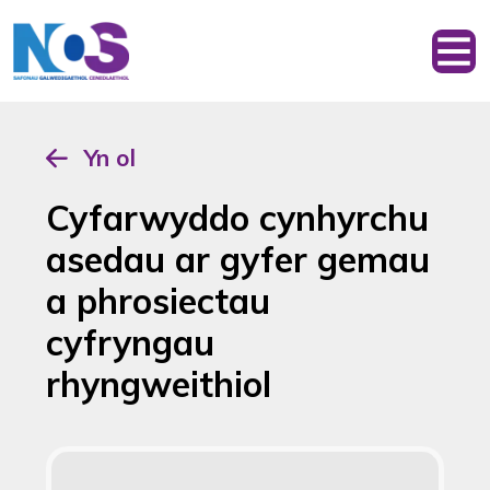
Yn ol
Cyfarwyddo cynhyrchu
asedau ar gyfer gemau
a phrosiectau
cyfryngau
rhyngweithiol