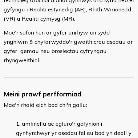
technoleg drochol a allai gynnwys ond sydd heb ei
gyfyngu i Realiti estynedig (AR), Rhith-Wirionedd
(VR) a Realiti cymysg (MR).
Mae'r safon hon ar gyfer unrhyw un sydd
ynghlwm â chyfarwyddo'r gwaith creu asedau ar
gyfer gemau neu brosiectau cyfryngau
rhyngweithiol.
Meini prawf perfformiad
Mae'n rhaid eich bod chi'n gallu:
​amlinellu ac egluro'r gofynion i
gynhyrchwyr yr asedau fel eu bod yn deall y