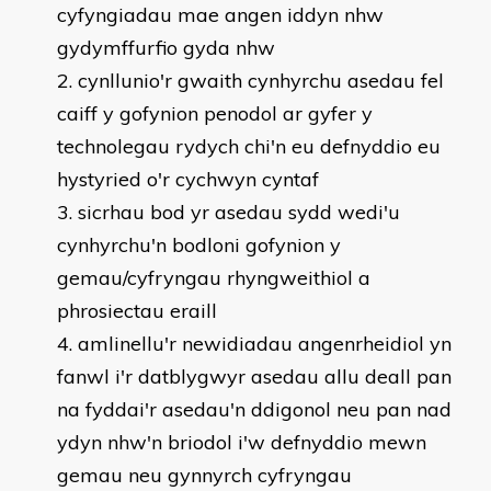
cyfyngiadau mae angen iddyn nhw
gydymffurfio gyda nhw
cynllunio'r gwaith cynhyrchu asedau fel
caiff y gofynion penodol ar gyfer y
technolegau rydych chi'n eu defnyddio eu
hystyried o'r cychwyn cyntaf
sicrhau bod yr asedau sydd wedi'u
cynhyrchu'n bodloni gofynion y
gemau/cyfryngau rhyngweithiol a
phrosiectau eraill
amlinellu'r newidiadau angenrheidiol yn
fanwl i'r datblygwyr asedau allu deall pan
na fyddai'r asedau'n ddigonol neu pan nad
ydyn nhw'n briodol i'w defnyddio mewn
gemau neu gynnyrch cyfryngau