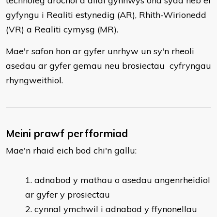
technoleg drochol a allai gynnwys ond sydd heb ei
gyfyngu i Realiti estynedig (AR), Rhith-Wirionedd
(VR) a Realiti cymysg (MR).
Mae'r safon hon ar gyfer unrhyw un sy'n rheoli
asedau ar gyfer gemau neu brosiectau cyfryngau
rhyngweithiol.
Meini prawf perfformiad
Mae'n rhaid eich bod chi'n gallu:
​adnabod y mathau o asedau angenrheidiol
ar gyfer y prosiectau
cynnal ymchwil i adnabod y ffynonellau