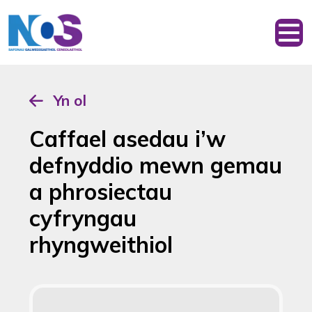
Yn ol
Caffael asedau i’w
defnyddio mewn gemau
a phrosiectau
cyfryngau
rhyngweithiol