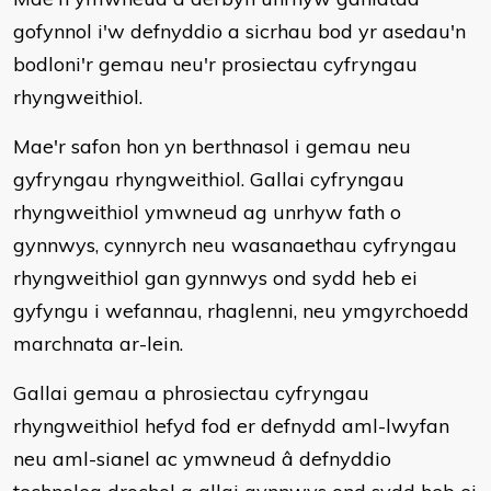
gofynnol i'w defnyddio a sicrhau bod yr asedau'n
bodloni'r gemau neu'r prosiectau cyfryngau
rhyngweithiol.
Mae'r safon hon yn berthnasol i gemau neu
gyfryngau rhyngweithiol. Gallai cyfryngau
rhyngweithiol ymwneud ag unrhyw fath o
gynnwys, cynnyrch neu wasanaethau cyfryngau
rhyngweithiol gan gynnwys ond sydd heb ei
gyfyngu i wefannau, rhaglenni, neu ymgyrchoedd
marchnata ar-lein.
Gallai gemau a phrosiectau cyfryngau
rhyngweithiol hefyd fod er defnydd aml-lwyfan
neu aml-sianel ac ymwneud â defnyddio