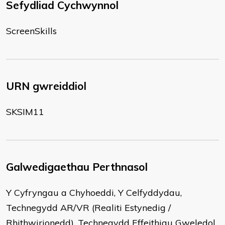
Sefydliad Cychwynnol
ScreenSkills
URN gwreiddiol
SKSIM11
Galwedigaethau Perthnasol
Y Cyfryngau a Chyhoeddi, Y Celfyddydau,
Technegydd AR/VR (Realiti Estynedig /
Rhithwirionedd), Technegydd Effeithiau Gweledol,