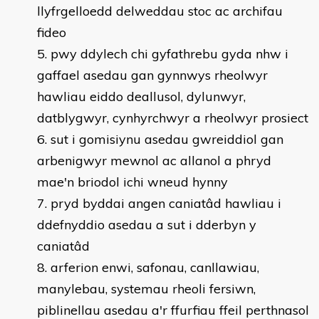
llyfrgelloedd delweddau stoc ac archifau
fideo
pwy ddylech chi gyfathrebu gyda nhw i
gaffael asedau gan gynnwys rheolwyr
hawliau eiddo deallusol, dylunwyr,
datblygwyr, cynhyrchwyr a rheolwyr prosiect
sut i gomisiynu asedau gwreiddiol gan
arbenigwyr mewnol ac allanol a phryd
mae'n briodol ichi wneud hynny
pryd byddai angen caniatâd hawliau i
ddefnyddio asedau a sut i dderbyn y
caniatâd
arferion enwi, safonau, canllawiau,
manylebau, systemau rheoli fersiwn,
piblinellau asedau a'r ffurfiau ffeil perthnasol