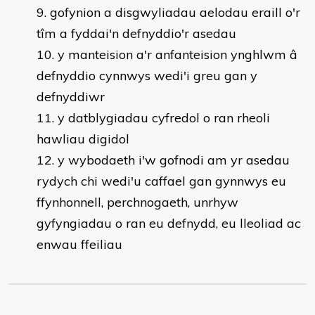
gofynion a disgwyliadau aelodau eraill o'r
tîm a fyddai'n defnyddio'r asedau
y manteision a'r anfanteision ynghlwm â
defnyddio cynnwys wedi'i greu gan y
defnyddiwr
y datblygiadau cyfredol o ran rheoli
hawliau digidol
y wybodaeth i'w gofnodi am yr asedau
rydych chi wedi'u caffael gan gynnwys eu
ffynhonnell, perchnogaeth, unrhyw
gyfyngiadau o ran eu defnydd, eu lleoliad ac
enwau ffeiliau