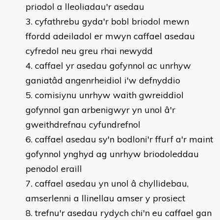
priodol a lleoliadau'r asedau
cyfathrebu gyda'r bobl briodol mewn
ffordd adeiladol er mwyn caffael asedau
cyfredol neu greu rhai newydd
caffael yr asedau gofynnol ac unrhyw
ganiatâd angenrheidiol i'w defnyddio
comisiynu unrhyw waith gwreiddiol
gofynnol gan arbenigwyr yn unol â'r
gweithdrefnau cyfundrefnol
caffael asedau sy'n bodloni'r ffurf a'r maint
gofynnol ynghyd ag unrhyw briodoleddau
penodol eraill
caffael asedau yn unol â chyllidebau,
amserlenni a llinellau amser y prosiect
trefnu'r asedau rydych chi'n eu caffael gan