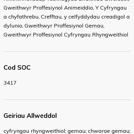
Gweithwyr Proffesiynol Animeiddio, Y Cyfryngau
a chyfathrebu, Crefftau, y celfyddydau creadigol a
dylunio, Gweithwyr Proffesiynol Gemau,
Gweithwyr Proffesiynol Cyfryngau Rhyngweithiol
Cod SOC
3417
Geiriau Allweddol
cyfryngau rhyngweithiol; gemau; chwarae gemau;