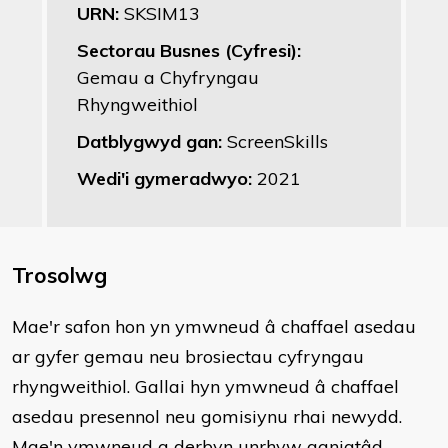
URN:
SKSIM13
Sectorau Busnes (Cyfresi):
Gemau a Chyfryngau
Rhyngweithiol
Datblygwyd gan:
ScreenSkills
Wedi'i gymeradwyo:
2021
Trosolwg
​Mae'r safon hon yn ymwneud â chaffael asedau
ar gyfer gemau neu brosiectau cyfryngau
rhyngweithiol. Gallai hyn ymwneud â chaffael
asedau presennol neu gomisiynu rhai newydd.
Mae'n ymwneud a derbyn unrhyw ganiatâd