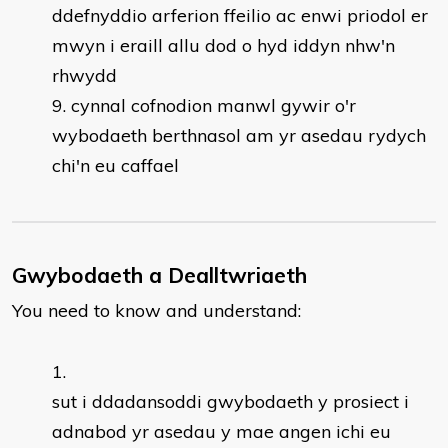
ddefnyddio arferion ffeilio ac enwi priodol er
mwyn i eraill allu dod o hyd iddyn nhw'n
rhwydd
cynnal cofnodion manwl gywir o'r
wybodaeth berthnasol am yr asedau rydych
chi'n eu caffael
Gwybodaeth a Dealltwriaeth
You need to know and understand:
​sut i ddadansoddi gwybodaeth y prosiect i
adnabod yr asedau y mae angen ichi eu