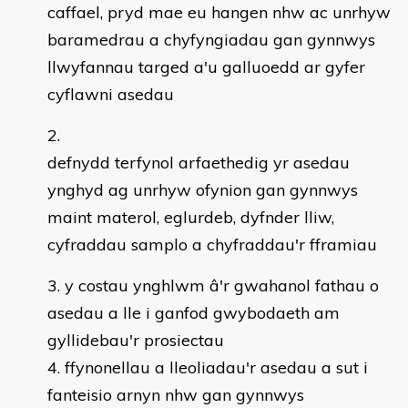
caffael, pryd mae eu hangen nhw ac unrhyw
baramedrau a chyfyngiadau gan gynnwys
llwyfannau targed a'u galluoedd ar gyfer
cyflawni asedau
defnydd terfynol arfaethedig yr asedau
ynghyd ag unrhyw ofynion gan gynnwys
maint materol, eglurdeb, dyfnder lliw,
cyfraddau samplo a chyfraddau'r fframiau
y costau ynghlwm â'r gwahanol fathau o
asedau a lle i ganfod gwybodaeth am
gyllidebau'r prosiectau
ffynonellau a lleoliadau'r asedau a sut i
fanteisio arnyn nhw gan gynnwys