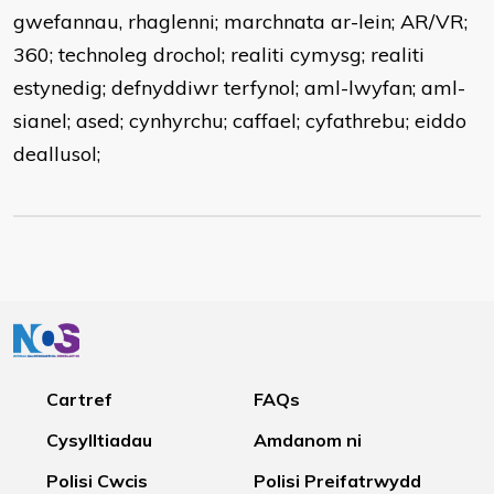
gwefannau, rhaglenni; marchnata ar-lein; AR/VR;
360; technoleg drochol; realiti cymysg; realiti
estynedig; defnyddiwr terfynol; aml-lwyfan; aml-
sianel; ased; cynhyrchu; caffael; cyfathrebu; eiddo
deallusol;
Cartref
FAQs
Cysylltiadau
Amdanom ni
Polisi Cwcis
Polisi Preifatrwydd