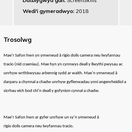
Datblygwyd gan:
ScreenSkills
Wedi'i gymeradwyo:
2018
Trosolwg
Mae’r Safon hwn yn ymwneud â rigio dolis camera neu lwyfannau
tracio (nid craeniau). Mae hyn yn cynnwys deall y llwythi pwysau ac
unrhyw wrthbwysau arbennig sydd ar waith. Mae’n ymwneud â
darparu a chynnal a chadw unrhyw gyflenwadau ynni angenrheidiol a
sicrhau eich bod chi’n deall y gofynion cynnal a chadw.
Mae’r Safon hwn ar gyfer unrhyw un sy’n ymwneud â
rigio dolis camera neu lwyfannau tracio.