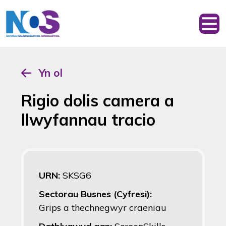
Yn ol
Rigio dolis camera a
llwyfannau tracio
URN:
SKSG6
Sectorau Busnes (Cyfresi):
Grips a thechnegwyr craeniau