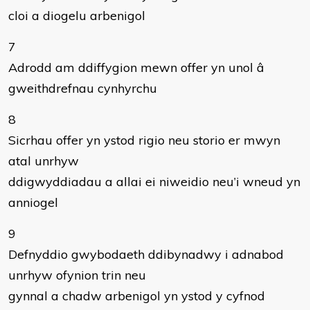
cloi a diogelu arbenigol
7
Adrodd am ddiffygion mewn offer yn unol â
gweithdrefnau cynhyrchu
8
Sicrhau offer yn ystod rigio neu storio er mwyn
atal unrhyw
ddigwyddiadau a allai ei niweidio neu’i wneud yn
anniogel
9
Defnyddio gwybodaeth ddibynadwy i adnabod
unrhyw ofynion trin neu
gynnal a chadw arbenigol yn ystod y cyfnod