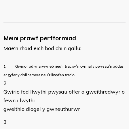
Meini prawf perfformiad
Mae'n rhaid eich bod chi'n gallu:
1
Gwirio fod yr arwyneb neu’r trac sy’n cynnal y pwysau’n addas
ar gyfer y doli camera neu’r llwyfan tracio
2
Gwirio fod llwythi pwysau offer a gweithredwyr o
fewn i lwythi
gweithio diogel y gwneuthurwr
3