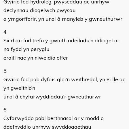
Gwirio fod hydroleg, pwyseddau ac unrhyw
declynnau diogelwch pwysau
a ymgorfforir, yn unol â manyleb y gwneuthurwr
4
Sicrhau fod trefn y gwaith adeiladu’n ddiogel ac
na fydd yn peryglu
eraill nac yn niweidio offer
5
Gwirio fod pob dyfais gloi’n weithredol, yn ei lle ac
yn gweithio’n
unol â chyfarwyddiadau’r gwneuthurwr
6
Cyfarwyddo pobl berthnasol ar y modd o
ddefnyddio unrhyw swyddogaethau