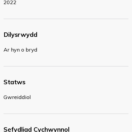
2022
Dilysrwydd
Ar hyn o bryd
Statws
Gwreiddiol
Sefydliad Cychwynnol