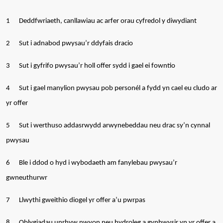
1
Deddfwriaeth,
canllawiau ac arfer orau cyfredol y diwydiant
2
Sut i adnabod pwysau’r ddyfais dracio
3
Sut i gyfrifo pwysau’r holl offer sydd i gael ei fowntio
4
Sut i gael manylion pwysau pob personél a fydd yn cael eu cludo ar
yr offer
5
Sut i werthuso addasrwydd arwynebeddau neu drac sy’n cynnal
pwysau
6
Ble i ddod o hyd i wybodaeth am fanylebau pwysau’r
gwneuthurwr
7
Llwythi gweithio diogel yr offer a’u pwrpas
8
Oblygiadau unrhyw nwyon neu hydroleg a gynhwysir yn yr offer a