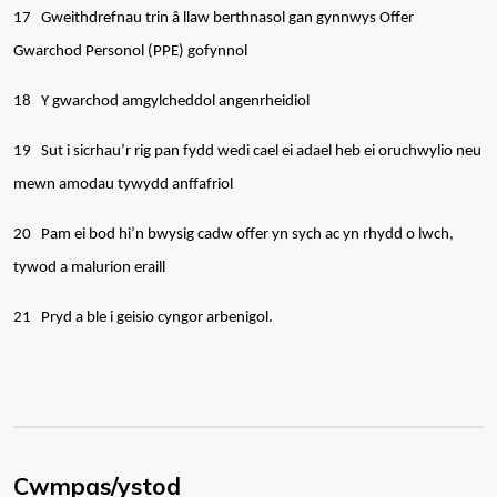
17
Gweithdrefnau trin â llaw berthnasol gan gynnwys Offer
Gwarchod Personol (PPE) gofynnol
18
Y gwarchod amgylcheddol angenrheidiol
19
Sut i sicrhau’r rig pan fydd wedi cael ei adael heb ei oruchwylio neu
mewn amodau tywydd anffafriol
20
Pam ei bod hi’n bwysig cadw offer yn sych ac yn rhydd o lwch,
tywod a malurion eraill
21 Pryd a ble i geisio cyngor arbenigol.
Cwmpas/ystod