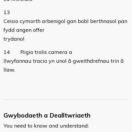
13
Ceisio cymorth arbenigol gan bobl berthnasol pan
fydd angen offer
trydanol
14 Rigio trolis camera a
llwyfannau tracio yn unol â gweithdrefnau trin â
llaw.
Gwybodaeth a Dealltwriaeth
You need to know and understand: