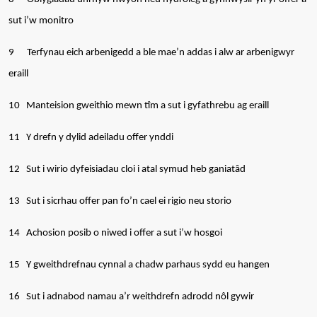
sut i’w monitro
9
Terfynau eich arbenigedd a ble mae’n addas i alw ar arbenigwyr
eraill
10
Manteision gweithio mewn tîm a sut i gyfathrebu ag eraill
11
Y drefn y dylid adeiladu offer ynddi
12
Sut i wirio dyfeisiadau cloi i atal symud heb ganiatâd
13
Sut i sicrhau offer pan fo’n cael ei rigio neu storio
14
Achosion posib o niwed i offer a sut i’w hosgoi
15
Y gweithdrefnau cynnal a chadw parhaus sydd eu hangen
16
Sut i adnabod namau a’r weithdrefn adrodd nôl gywir