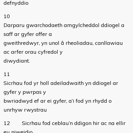
defnyddio
10
Darparu gwarchodaeth amgylcheddol ddiogel a
saff ar gyfer offer a
gweithredwyr, yn unol â rheoliadau, canllawiau
ac arfer orau cyfredol y
diwydiant.
11
Sicrhau fod yr holl adeiladwaith yn ddiogel ar
gyfer y pwrpas y
bwriadwyd ef ar ei gyfer, a’i fod yn rhydd o
unrhyw rwystrau
12 Sicrhau fod ceblau’n ddigon hir ac na ellir
eu niweidio