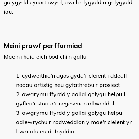
golygydd cynorthwyol, uwch olygydd a golygydd
iau.
Meini prawf perfformiad
Mae'n rhaid eich bod chi'n gallu:
​cydweithio'n agos gyda'r cleient i ddeall
nodau artistig neu gyfathrebu'r prosiect
awgrymu ffyrdd y gallai golygu helpu i
gyfleu'r stori a'r negeseuon allweddol
awgrymu ffyrdd y gallai golygu helpu
adlewrychu'r nodweddion y mae'r cleient yn
bwriadu eu defnyddio