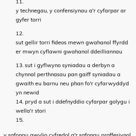
y technegau, y confensiynau a'r cyfarpar ar
gyfer torri
sut gellir torri fideos mewn gwahanol ffyrdd
er mwyn cyflawni gwahanol ddeilliannau
sut i gyflwyno syniadau a derbyn a
chynnal perthnasau pan gaiff syniadau a
gwaith eu barnu neu phan fo'r cyfarwyddyd
yn newid
pryd a sut i ddefnyddio cyfarpar golygu i
wella'r stori
y safonau gwylio cyfredol a'r safonau proffesiynol,