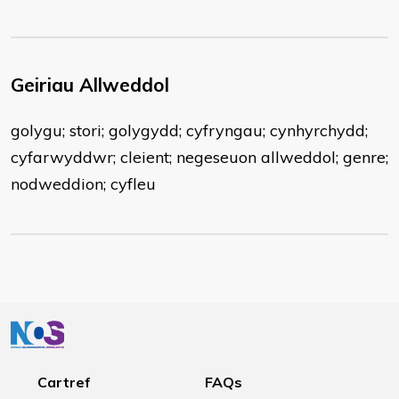
Geiriau Allweddol
golygu; stori; golygydd; cyfryngau; cynhyrchydd;
cyfarwyddwr; cleient; negeseuon allweddol; genre;
nodweddion; cyfleu
Cartref
FAQs