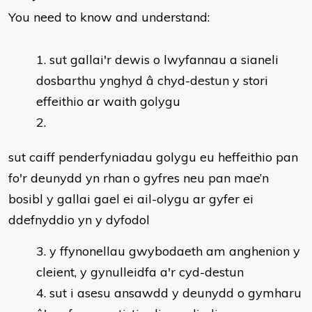
You need to know and understand:
​sut gallai'r dewis o lwyfannau a sianeli
dosbarthu ynghyd â chyd-destun y stori
effeithio ar waith golygu
sut caiff penderfyniadau golygu eu heffeithio pan
fo'r deunydd yn rhan o gyfres neu pan mae’n
bosibl y gallai gael ei ail-olygu ar gyfer ei
ddefnyddio yn y dyfodol
y ffynonellau gwybodaeth am anghenion y
cleient, y gynulleidfa a'r cyd-destun
sut i asesu ansawdd y deunydd o gymharu