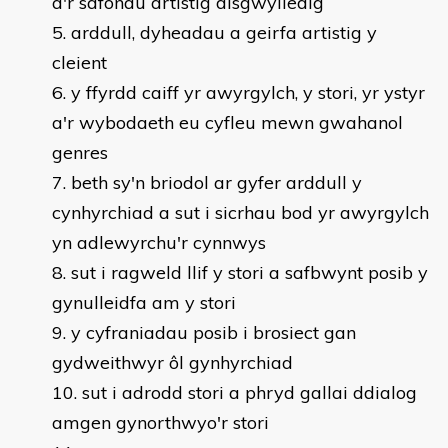
â'r safonau artistig disgwyliedig
arddull, dyheadau a geirfa artistig y
cleient
y ffyrdd caiff yr awyrgylch, y stori, yr ystyr
a'r wybodaeth eu cyfleu mewn gwahanol
genres
beth sy'n briodol ar gyfer arddull y
cynhyrchiad a sut i sicrhau bod yr awyrgylch
yn adlewyrchu'r cynnwys
sut i ragweld llif y stori a safbwynt posib y
gynulleidfa am y stori
y cyfraniadau posib i brosiect gan
gydweithwyr ôl gynhyrchiad
sut i adrodd stori a phryd gallai ddialog
amgen gynorthwyo'r stori