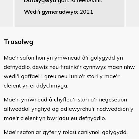
Datblygwyd gan:
ScreenSkills
Wedi'i gymeradwyo:
2021
Trosolwg
​Mae'r safon hon yn ymwneud â'r golygydd yn
defnyddio, dewis neu fireinio'r cynnwys maen nhw
wedi'i gaffael i greu neu lunio'r stori y mae'r
cleient yn ei ddychmygu.
Mae'n ymwneud â chyfleu'r stori a'r negeseuon
allweddol ynghyd ag adlewyrchu'r nodweddion y
mae'r cleient yn bwriadu eu defnyddio.
Mae'r safon ar gyfer y rolau canlynol: golygydd,