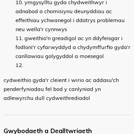
ymgysylltu gyda chydweithwyr i
adnabod a chomisiynu deunyddiau ac
effeithiau ychwanegol i ddatrys problemau
neu wella'r cynnwys
gweithio'n greadigol ac yn ddyfeisgar i
fodloni'r cyfarwyddyd a chydymffurfio gyda'r
canllawiau golygyddol a moesegol
cydweithio gyda'r cleient i wirio ac addasu'ch
penderfyniadau fel bod y canlyniad yn
adlewyrchu dull cydweithrediadol
Gwybodaeth a Dealltwriaeth