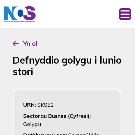
Yn ol
Defnyddio golygu i lunio
stori
URN:
SKSE2
Sectorau Busnes (Cyfresi):
Golygu