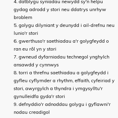
datblygu syniadau newydd sy'n helpu
gydag adrodd y stori neu ddatrys unrhyw
broblem
golygu dilyniant y deunydd i ail-drefnu neu
lunio'r stori
gwerthuso'r saethiadau a'r golygfeydd o
ran eu rôl yn y stori
gwneud dyfarniadau technegol ynghylch
ansawdd y cynnwys
torri a threfnu saethiadau a golygfeydd i
gyfleu cyflymder a rhythm, effaith, cyfeiriad y
stori, awyrgylch a thyndra i ymgysylltu'r
gynulleidfa gyda'r stori
defnyddio'r adnoddau golygu i gyflawni'r
nodau creadigol