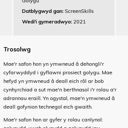
Golygu
Datblygwyd gan:
ScreenSkills
Wedi'i gymeradwyo:
2021
Trosolwg
​Mae'r safon hon yn ymwneud â dehongli'r
cyfarwyddyd i gyflawni prosiect golygu. Mae
hefyd yn ymwneud â deall eich rôl ar bob
cynhyrchiad a sut mae'n berthnasol i'r rolau a'r
adrannau eraill. Yn ogystal, mae'n ymwneud â
deall gofynion technegol eich gwaith.
Mae'r safon hon ar gyfer y rolau canlynol: