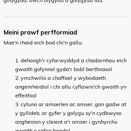
golygydd, uwch olygydd a golygydd iau.
Meini prawf perfformiad
Mae'n rhaid eich bod chi'n gallu:
​dehongli'r cyfarwyddyd a chadarnhau eich
gwaith gofynnol gyda'r bobl berthnasol
ymchwilio a chaffael y wybodaeth
angenrheidiol i chi allu cyflawni'ch gwaith yn
effeithiol
cytuno ar amserlen ac amser, gan gadw at
y gyllideb, ar gyfer y golygu sy'n cydbwyso
anghenion y cleient a'r amser i gynhyrchu
gwaith o safon briodol