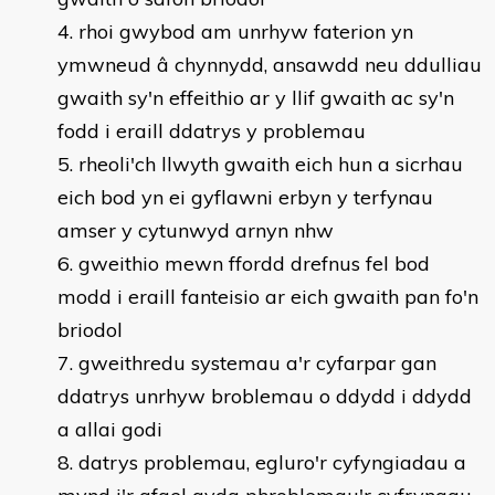
rhoi gwybod am unrhyw faterion yn
ymwneud â chynnydd, ansawdd neu ddulliau
gwaith sy'n effeithio ar y llif gwaith ac sy'n
fodd i eraill ddatrys y problemau
rheoli'ch llwyth gwaith eich hun a sicrhau
eich bod yn ei gyflawni erbyn y terfynau
amser y cytunwyd arnyn nhw
gweithio mewn ffordd drefnus fel bod
modd i eraill fanteisio ar eich gwaith pan fo'n
briodol
gweithredu systemau a'r cyfarpar gan
ddatrys unrhyw broblemau o ddydd i ddydd
a allai godi
datrys problemau, egluro'r cyfyngiadau a