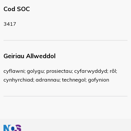
Cod SOC
3417
Geiriau Allweddol
cyflawni; golygu; prosiectau; cyfarwyddyd; rôl;
cynhyrchiad; adrannau; technegol; gofynion