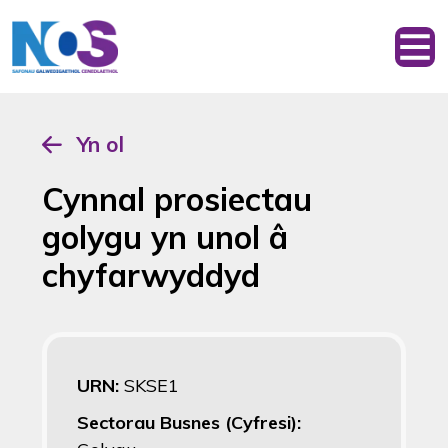
Yn ol
Cynnal prosiectau
golygu yn unol â
chyfarwyddyd
URN:
SKSE1
Sectorau Busnes (Cyfresi):