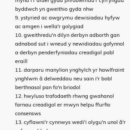
mynd i'r afael gyda phroblemau'r cyfryngau
byddwch yn gweithio gyda nhw
ystyried ac awgrymu dewisiadau hyfyw
ac amgen i wella'r golygiad
gweithredu'n dilyn derbyn adborth gan
adnabod sut i wneud y newidiadau gofynnol
a derbyn penderfyniadau creadigol pobl
eraill
darparu manylion ynghylch yr hawlfraint
ynghlwm â delweddau neu sain i'r bobl
berthnasol pan fo'n briodol
hwyluso trafodaeth rhwng gwahanol
farnau creadigol er mwyn helpu ffurfio
consensws
cyflawni'r cynnwys wedi'i olygu'n unol â'r