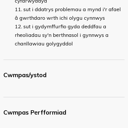
cyfarwyddyd
sut i ddatrys problemau a mynd i'r afael
â gwrthdaro wrth ichi olygu cynnwys
sut i gydymffurfio gyda deddfau a
rheoliadau sy'n berthnasol i gynnwys a
chanllawiau golygyddol
Cwmpas/ystod
Cwmpas Perfformiad