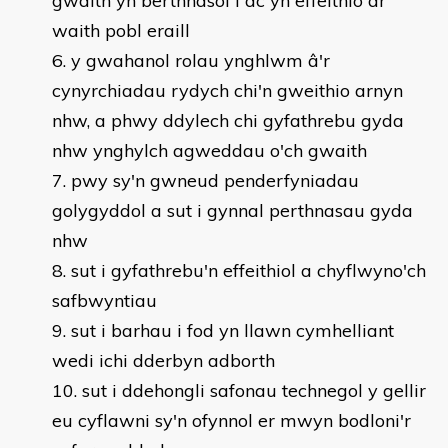
gwaith yn berthnasol i ac yn effeithio ar
waith pobl eraill
y gwahanol rolau ynghlwm â'r
cynyrchiadau rydych chi'n gweithio arnyn
nhw, a phwy ddylech chi gyfathrebu gyda
nhw ynghylch agweddau o'ch gwaith
pwy sy'n gwneud penderfyniadau
golygyddol a sut i gynnal perthnasau gyda
nhw
sut i gyfathrebu'n effeithiol a chyflwyno'ch
safbwyntiau
sut i barhau i fod yn llawn cymhelliant
wedi ichi dderbyn adborth
sut i ddehongli safonau technegol y gellir
eu cyflawni sy'n ofynnol er mwyn bodloni'r