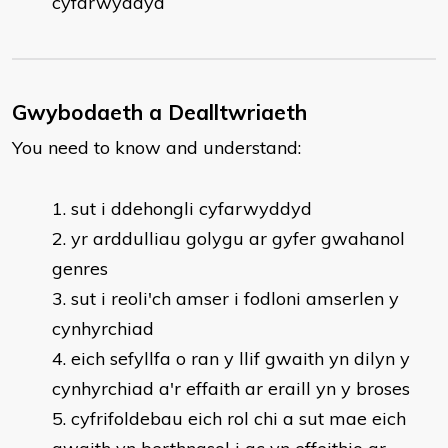
cyfarwyddyd
Gwybodaeth a Dealltwriaeth
You need to know and understand:
​sut i ddehongli cyfarwyddyd
yr arddulliau golygu ar gyfer gwahanol
genres
sut i reoli'ch amser i fodloni amserlen y
cynhyrchiad
eich sefyllfa o ran y llif gwaith yn dilyn y
cynhyrchiad a'r effaith ar eraill yn y broses
cyfrifoldebau eich rol chi a sut mae eich