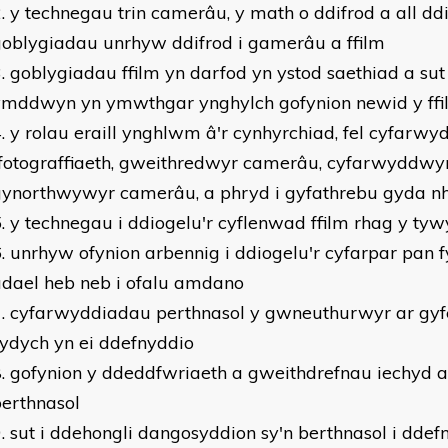
y technegau trin camerâu, y math o ddifrod a all 
oblygiadau unrhyw ddifrod i gamerâu a ffilm
goblygiadau ffilm yn darfod yn ystod saethiad a sut
ymddwyn yn ymwthgar ynghylch gofynion newid y ffi
y rolau eraill ynghlwm â'r cynhyrchiad, fel cyfarw
fotograffiaeth, gweithredwyr camerâu, cyfarwyddwy
gynorthwywyr camerâu, a phryd i gyfathrebu gyda
y technegau i ddiogelu'r cyflenwad ffilm rhag y ty
unrhyw ofynion arbennig i ddiogelu'r cyfarpar pan 
adael heb neb i ofalu amdano
cyfarwyddiadau perthnasol y gwneuthurwyr ar gyfe
ydych yn ei ddefnyddio
gofynion y ddeddfwriaeth a gweithdrefnau iechyd 
erthnasol
sut i ddehongli dangosyddion sy'n berthnasol i ddefn