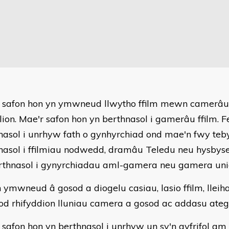
r safon hon yn ymwneud llwytho ffilm mewn camerâu
lion. Mae'r safon hon yn berthnasol i gamerâu ffilm. Fe
nasol i unrhyw fath o gynhyrchiad ond mae'n fwy teby
nasol i ffilmiau nodwedd, dramâu Teledu neu hysbyseb
rthnasol i gynyrchiadau aml-gamera neu gamera uni
 ymwneud â gosod a diogelu casiau, lasio ffilm, llei
sod rhifyddion lluniau camera a gosod ac addasu ateg
 safon hon yn berthnasol i unrhyw un sy'n gyfrifol am