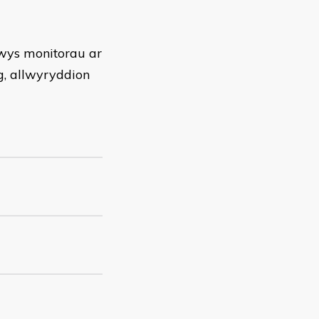
nwys monitorau ar
ig, allwyryddion