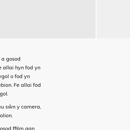
 a gosod
 allai hyn fod yn
gol o fod yn
ion. Fe allai fod
gol.
hau sŵn y camera,
olion.
 osod ffilm gan