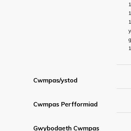
y
g
Cwmpas/ystod
Cwmpas Perfformiad
Gwybodaeth Cwmpas