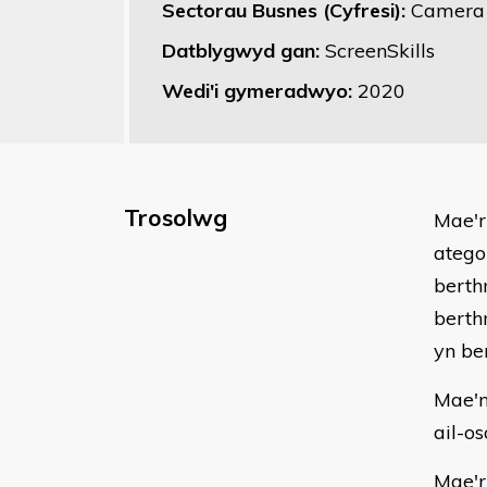
Sectorau Busnes (Cyfresi):
Camera
Datblygwyd gan:
ScreenSkills
Wedi'i gymeradwyo:
2020
Trosolwg
​Mae'
atego
berth
berth
yn be
Mae'n
ail-o
Mae'r