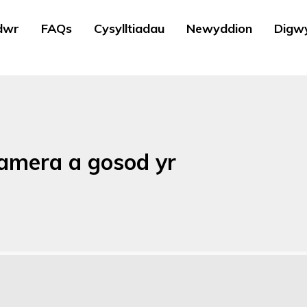
dwr
FAQs
Cysylltiadau
Newyddion
Digw
amera a gosod yr