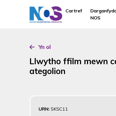
Cartref
Darganfyd
NOS
Yn ol
Llwytho ffilm mewn c
ategolion
URN:
SKSC11