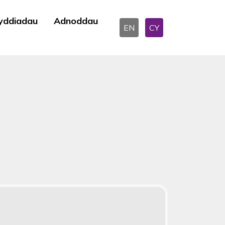
yddiadau
Adnoddau
EN
CY