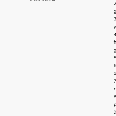
g
f
r
p