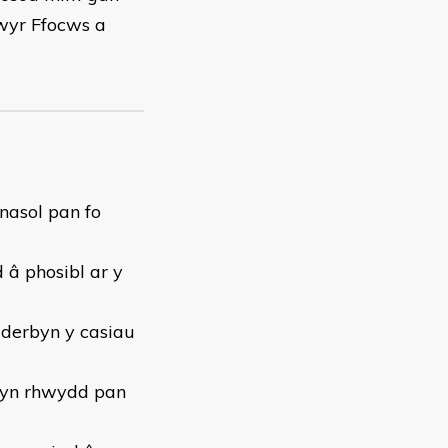
wyr Ffocws a
nasol pan fo
 â phosibl ar y
dderbyn y casiau
eg yn rhwydd pan