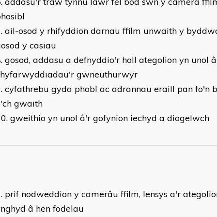
addasu'r traw tynnu lawr fel bod sŵn y camera ffil
hosibl
ail-osod y rhifyddion darnau ffilm unwaith y byddw
gosod y casiau
gosod, addasu a defnyddio'r holl ategolion yn unol â
chyfarwyddiadau'r gwneuthurwyr
cyfathrebu gyda phobl ac adrannau eraill pan fo'n b
'ch gwaith
gweithio yn unol â'r gofynion iechyd a diogelwch
prif nodweddion y camerâu ffilm, lensys a'r ategolio
ynghyd â hen fodelau