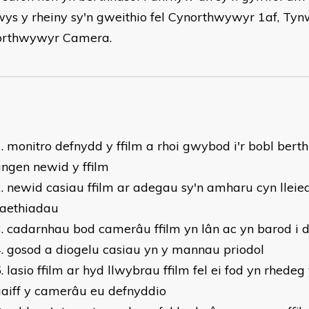
ys y rheiny sy'n gweithio fel Cynorthwywyr 1af, Tyn
orthwywyr Camera.
monitro defnydd y ffilm a rhoi gwybod i'r bobl berth
ngen newid y ffilm
newid casiau ffilm ar adegau sy'n amharu cyn lleied
saethiadau
cadarnhau bod camerâu ffilm yn lân ac yn barod i 
gosod a diogelu casiau yn y mannau priodol
lasio ffilm ar hyd llwybrau ffilm fel ei fod yn rhed
aiff y camerâu eu defnyddio