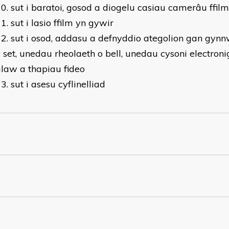
sut i baratoi, gosod a diogelu casiau camerâu ffilm
sut i lasio ffilm yn gywir
sut i osod, addasu a defnyddio ategolion gan gyn
 set, unedau rheolaeth o bell, unedau cysoni electron
law a thapiau fideo
sut i asesu cyflinelliad