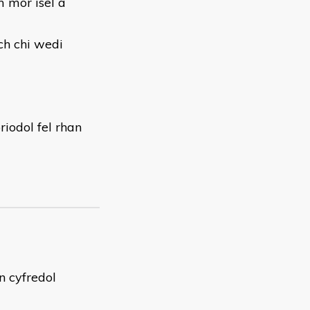
m mor isel â
ch chi wedi
riodol fel rhan
n cyfredol