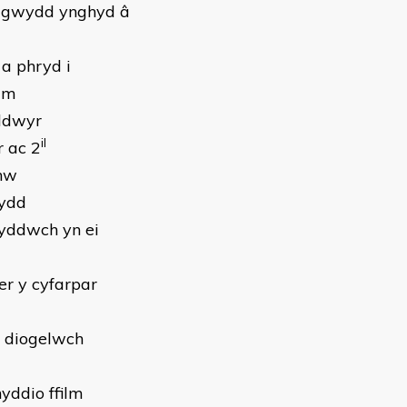
ddigwydd ynghyd â
 a phryd i
lm
yddwyr
il
r ac 2
 nhw
wydd
fyddwch yn ei
r y cyfarpar
a diogelwch
yddio ffilm