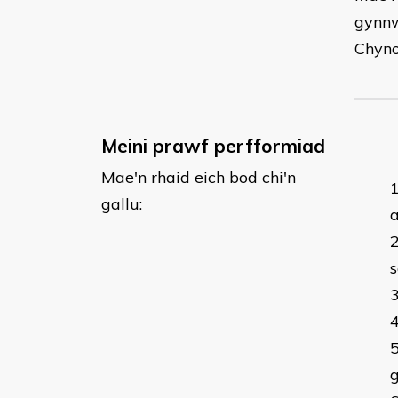
gynnw
Chyn
Meini prawf perfformiad
Mae'n rhaid eich bod chi'n
gallu:
a
g