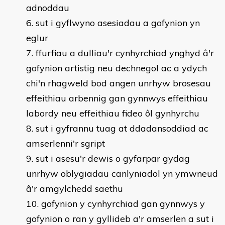
adnoddau
sut i gyflwyno asesiadau a gofynion yn
eglur
ffurfiau a dulliau'r cynhyrchiad ynghyd â'r
gofynion artistig neu dechnegol ac a ydych
chi'n rhagweld bod angen unrhyw brosesau
effeithiau arbennig gan gynnwys effeithiau
labordy neu effeithiau fideo ôl gynhyrchu
sut i gyfrannu tuag at ddadansoddiad ac
amserlenni'r sgript
sut i asesu'r dewis o gyfarpar gydag
unrhyw oblygiadau canlyniadol yn ymwneud
â'r amgylchedd saethu
gofynion y cynhyrchiad gan gynnwys y
gofynion o ran y gyllideb a'r amserlen a sut i