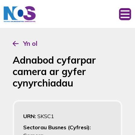
Yn ol
Adnabod cyfarpar
camera ar gyfer
cynyrchiadau
URN:
SKSC1
Sectorau Busnes (Cyfresi):