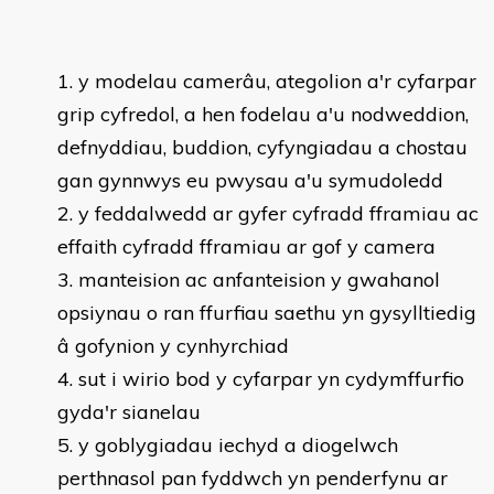
y modelau camerâu, ategolion a'r cyfarpar
grip cyfredol, a hen fodelau a'u nodweddion,
defnyddiau, buddion, cyfyngiadau a chostau
gan gynnwys eu pwysau a'u symudoledd
y feddalwedd ar gyfer cyfradd fframiau ac
effaith cyfradd fframiau ar gof y camera
manteision ac anfanteision y gwahanol
opsiynau o ran ffurfiau saethu yn gysylltiedig
â gofynion y cynhyrchiad
sut i wirio bod y cyfarpar yn cydymffurfio
gyda'r sianelau
y goblygiadau iechyd a diogelwch
perthnasol pan fyddwch yn penderfynu ar