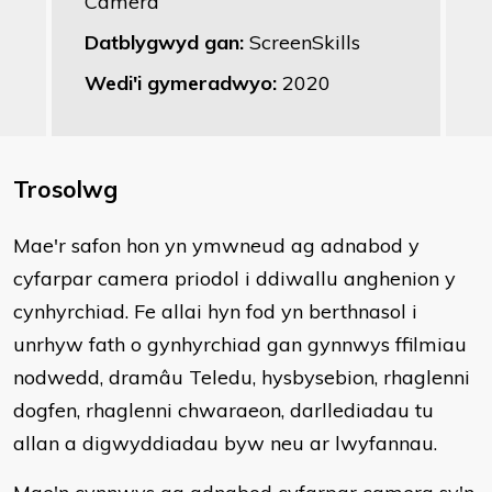
Camera
Datblygwyd gan:
ScreenSkills
Wedi'i gymeradwyo:
2020
Trosolwg
​Mae'r safon hon yn ymwneud ag adnabod y
cyfarpar camera priodol i ddiwallu anghenion y
cynhyrchiad. Fe allai hyn fod yn berthnasol i
unrhyw fath o gynhyrchiad gan gynnwys ffilmiau
nodwedd, dramâu Teledu, hysbysebion, rhaglenni
dogfen, rhaglenni chwaraeon, darllediadau tu
allan a digwyddiadau byw neu ar lwyfannau.