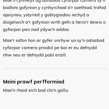
Mae'n cynnwys ag adnabod cyfarpar camera sy'n
bodloni gofynion y cynhyrchiad a'r saethiad, trafod
opsiynau, ystyried y goblygiadau iechyd a
diogelwch a'r gofynion wrth gefn a herio'r dewis o
gyfarpar pan nad ydyw'n addas.
Mae'r safon hon ar gyfer unrhyw un sy'n adnabod
cyfarpar camera priodol pe bai er eu defnydd
nhw neu er defnydd pobl eraill.
Meini prawf perfformiad
Mae'n rhaid eich bod chi'n gallu: