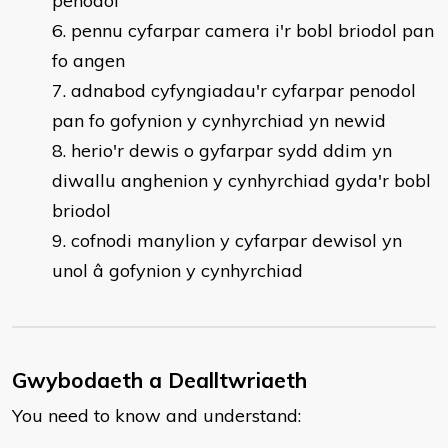
penodol
pennu cyfarpar camera i'r bobl briodol pan
fo angen
adnabod cyfyngiadau'r cyfarpar penodol
pan fo gofynion y cynhyrchiad yn newid
herio'r dewis o gyfarpar sydd ddim yn
diwallu anghenion y cynhyrchiad gyda'r bobl
briodol
cofnodi manylion y cyfarpar dewisol yn
unol â gofynion y cynhyrchiad
Gwybodaeth a Dealltwriaeth
You need to know and understand: