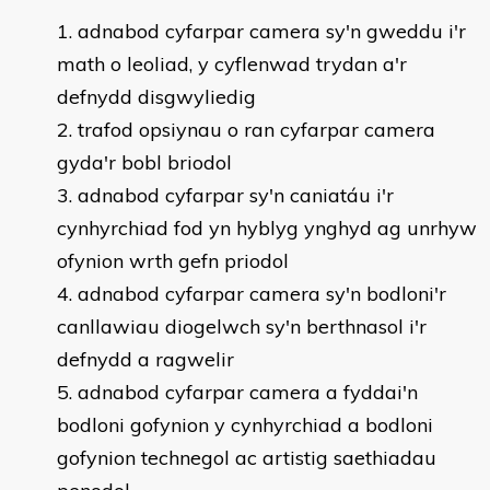
adnabod cyfarpar camera sy'n gweddu i'r
math o leoliad, y cyflenwad trydan a'r
defnydd disgwyliedig
trafod opsiynau o ran cyfarpar camera
gyda'r bobl briodol
adnabod cyfarpar sy'n caniatáu i'r
cynhyrchiad fod yn hyblyg ynghyd ag unrhyw
ofynion wrth gefn priodol
adnabod cyfarpar camera sy'n bodloni'r
canllawiau diogelwch sy'n berthnasol i'r
defnydd a ragwelir
adnabod cyfarpar camera a fyddai'n
bodloni gofynion y cynhyrchiad a bodloni
gofynion technegol ac artistig saethiadau