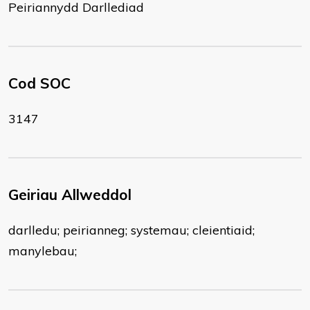
Peiriannydd Darllediad
Cod SOC
3147
Geiriau Allweddol
darlledu; peirianneg; systemau; cleientiaid;
manylebau;