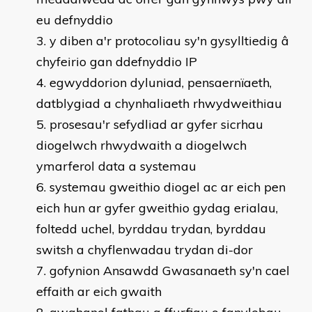
eu defnyddio
y diben a'r protocoliau sy'n gysylltiedig â
chyfeirio gan ddefnyddio IP
egwyddorion dyluniad, pensaernïaeth,
datblygiad a chynhaliaeth rhwydweithiau
prosesau'r sefydliad ar gyfer sicrhau
diogelwch rhwydwaith a diogelwch
ymarferol data a systemau
systemau gweithio diogel ac ar eich pen
eich hun ar gyfer gweithio gydag erialau,
foltedd uchel, byrddau trydan, byrddau
switsh a chyflenwadau trydan di-dor
gofynion Ansawdd Gwasanaeth sy'n cael
effaith ar eich gwaith