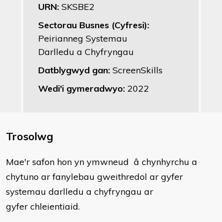
URN:
SKSBE2
Sectorau Busnes (Cyfresi):
Peirianneg Systemau
Darlledu a Chyfryngau
Datblygwyd gan:
ScreenSkills
Wedi'i gymeradwyo:
2022
Trosolwg
​Mae'r safon hon yn ymwneud â chynhyrchu a
chytuno ar fanylebau gweithredol ar gyfer
systemau darlledu a chyfryngau ar
gyfer chleientiaid.