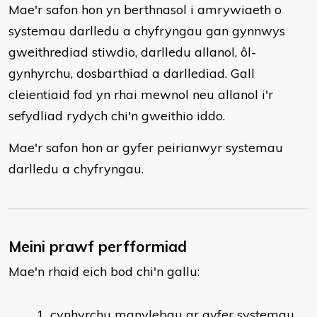
Mae'r safon hon yn berthnasol i amrywiaeth o
systemau darlledu a chyfryngau gan gynnwys
gweithrediad stiwdio, darlledu allanol, ôl-
gynhyrchu, dosbarthiad a darllediad. Gall
cleientiaid fod yn rhai mewnol neu allanol i'r
sefydliad rydych chi'n gweithio iddo.
Mae'r safon hon ar gyfer peirianwyr systemau
darlledu a chyfryngau.
Meini prawf perfformiad
Mae'n rhaid eich bod chi'n gallu:
​cynhyrchu manylebau ar gyfer systemau