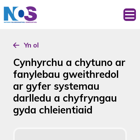
Yn ol
Cynhyrchu a chytuno ar
fanylebau gweithredol
ar gyfer systemau
darlledu a chyfryngau
gyda chleientiaid