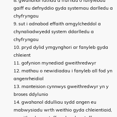
gwahanol fathau a ffurfiau o fanylebau
gaiff eu defnyddio gyda systemau darlledu a
chyfryngau
sut i adnabod effaith amgylcheddol a
chynaliadwyedd system ddarlledu a
chyfryngau
pryd dylid ymgynghori ar fanyleb gyda
chleient
gofynion mynediad gweithredwyr
mathau o newidiadau i fanyleb all fod yn
angenrheidiol
manteision cynnwys gweithredwyr yn y
broses ddylunio
gwahanol ddulliau sydd angen eu
mabwysiadu wrth weithio gyda chleientiaid,