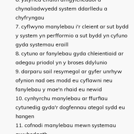
chynaliadwyedd system ddarlledu a
chyfryngau
cyflwyno manylebau i'r cleient ar sut bydd
y system yn perfformio a sut bydd yn cyfuno
gyda systemau eraill
cytuno ar fanylebau gyda chleientiaid ar
adegau priodol yn y broses ddylunio
darparu sail resymegol ar gyfer unrhyw
ofynion nad oes modd eu cyflawni neu
fanylebau y mae'n rhaid eu newid
cynhyrchu manylebau ar ffurfiau
cytunedig gyda'r dogfennau ategol sydd eu
hangen
cofnodi manylebau mewn systemau