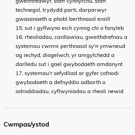
gweithredwyr, staff cynhyrchu, staff
technegol, trydydd parti, darparwyr
gwasanaeth a phobl berthnasol eraill
sut i gyflwyno eich cynnig chi o fanyleb
rheoliadau, canllawiau, gweithdrefnau a
systemau cwmni perthnasol sy'n ymwneud
ag iechyd, diogelwch, yr amgylchedd a
darlledu sut i gael gwybodaeth amdanynt
systemau'r sefydliad ar gyfer cofnodi
gwybodaeth a defnyddio adborth o
adroddiadau, cyflwyniadau a rheoli newid
Cwmpas/ystod