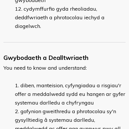
gwybodaeth
cydymffurfio gyda rheoliadau,
deddfwriaeth a phrotocolau iechyd a
diogelwch.
Gwybodaeth a Dealltwriaeth
You need to know and understand:
​diben, manteision, cyfyngiadau a risgiau'r
offer a meddalwedd sydd eu hangen ar gyfer
systemau darlledu a chyfryngau
gofynion gweithredu a phrotocolau sy'n
gysylltiedig â systemau darlledu,
meddalwedd ac offer gan gynnwys pwy all