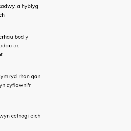
asadwy, a hyblyg
ch
crhau bod y
nodau ac
nt
 cymryd rhan gan
yn cyflawni'r
wyn cefnogi eich