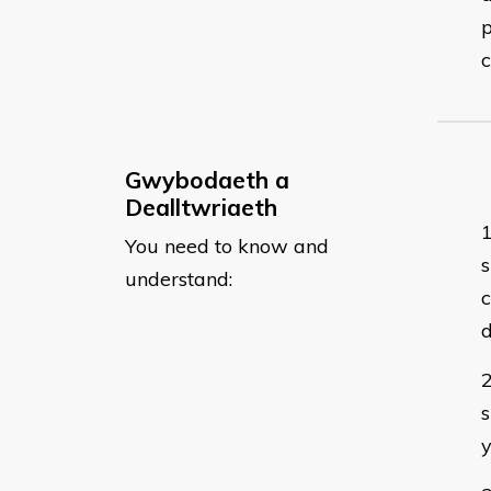
p
c
Gwybodaeth a
Dealltwriaeth
You need to know and
s
understand:
d
s
y