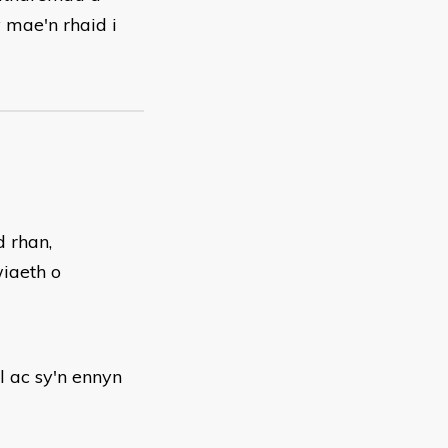
 mae'n rhaid i
d rhan,
iaeth o
l ac sy'n ennyn