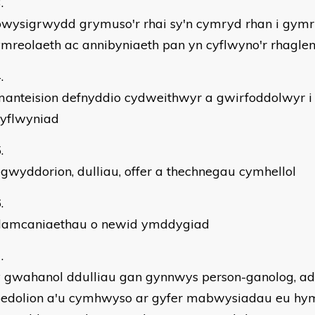
wysigrwydd grymuso'r rhai sy'n cymryd rhan i gymry
mreolaeth ac annibyniaeth pan yn cyflwyno'r rhagle
anteision defnyddio cydweithwyr a gwirfoddolwyr i 
cyflwyniad
gwyddorion, dulliau, offer a thechnegau cymhellol
damcaniaethau o newid ymddygiad
y gwahanol ddulliau gan gynnwys person-ganolog, a
oedolion a'u cymhwyso ar gyfer mabwysiadau eu hym