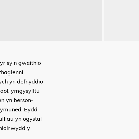
r sy'n gweithio
rhaglenni
wch yn defnyddio
aol, ymgysylltu
en yn berson-
 gymuned. Bydd
liau yn ogystal
hiolrwydd y