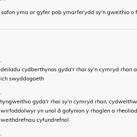
 safon yma ar gyfer pob ymarferydd sy'n gweithio o
deiladu cydberthynas gyda'r rhai sy'n cymryd rhan a
eich swyddogaeth
hyngweithio gyda'r rhai sy'n cymryd rhan, cydweithw
wirfoddolwyr yn unol â gofynion y rhaglen a rheolia
weithdrefnau cyfundrefnol