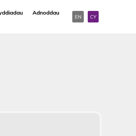
yddiadau
Adnoddau
EN
CY