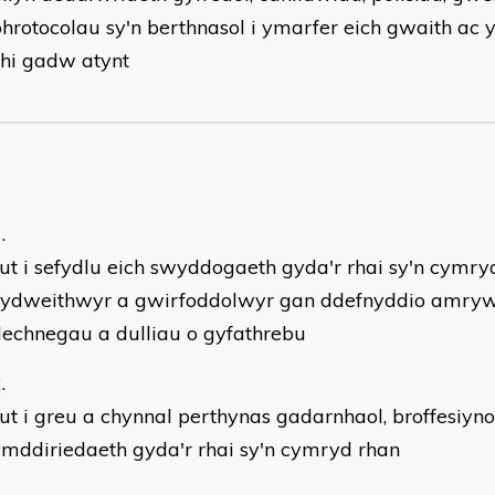
hrotocolau sy'n berthnasol i ymarfer eich gwaith ac y
hi gadw atynt
ut i sefydlu eich swyddogaeth gyda'r rhai sy'n cymry
cydweithwyr a gwirfoddolwyr gan ddefnyddio amryw
echnegau a dulliau o gyfathrebu
ut i greu a chynnal perthynas gadarnhaol, broffesiyno
mddiriedaeth gyda'r rhai sy'n cymryd rhan