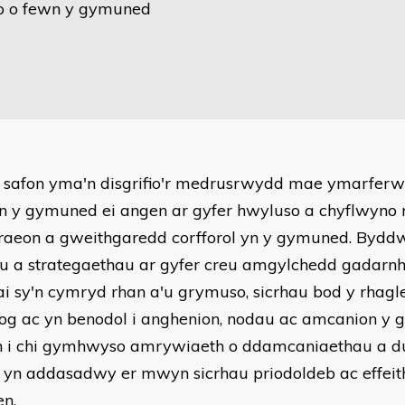
o o fewn y gymuned
r safon yma'n disgrifio'r medrusrwydd mae ymarferwy
n y gymuned ei angen ar gyfer hwyluso a chyflwyno 
aeon a gweithgaredd corfforol yn y gymuned. Bydd
au a strategaethau ar gyfer creu amgylchedd gadarnh
hai sy'n cymryd rhan a'u grymuso, sicrhau bod y rhagl
og ac yn benodol i anghenion, nodau ac amcanion y
 i chi gymhwyso amrywiaeth o ddamcaniaethau a dul
 yn addasadwy er mwyn sicrhau priodoldeb ac effeit
en.