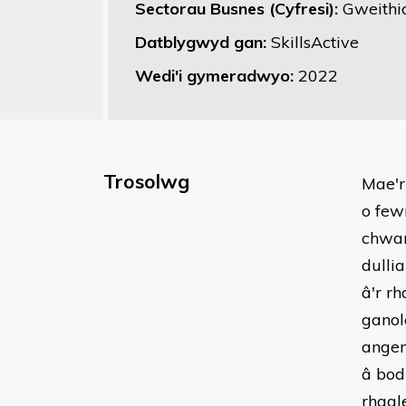
Sectorau Busnes (Cyfresi):
Gweithi
Datblygwyd gan:
SkillsActive
Wedi'i gymeradwyo:
2022
Trosolwg
​Mae'
o few
chwar
dulli
â'r r
ganol
angen
â bod
rhagl