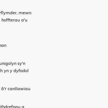
 gyflymder, mewn
 hoffterau a'u
han
nigolyn sy'n
h yn y dyfodol
 â'r canllawiau
ithdrefnau a