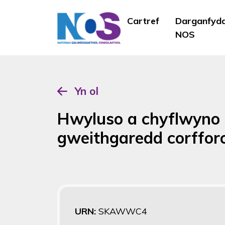
Cartref
Darganfyd
NOS
Yn ol
Hwyluso a chyflwyno 
gweithgaredd corffor
URN:
SKAWWC4