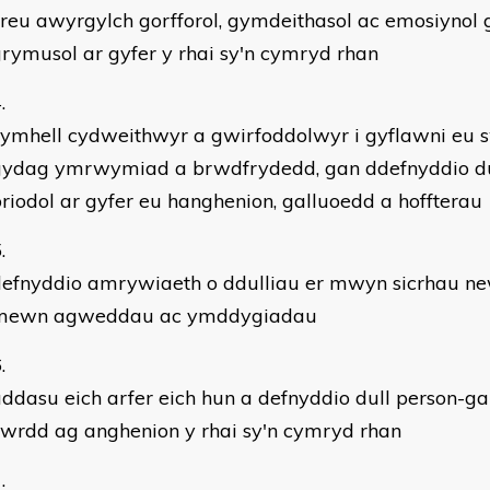
reu awyrgylch gorfforol, gymdeithasol ac emosiynol
rymusol ar gyfer y rhai sy'n cymryd rhan
cymhell cydweithwyr a gwirfoddolwyr i gyflawni eu
gydag ymrwymiad a brwdfrydedd, gan ddefnyddio dul
riodol ar gyfer eu hanghenion, galluoedd a hoffterau
defnyddio amrywiaeth o ddulliau er mwyn sicrhau n
mewn agweddau ac ymddygiadau
ddasu eich arfer eich hun a defnyddio dull person-
wrdd ag anghenion y rhai sy'n cymryd rhan