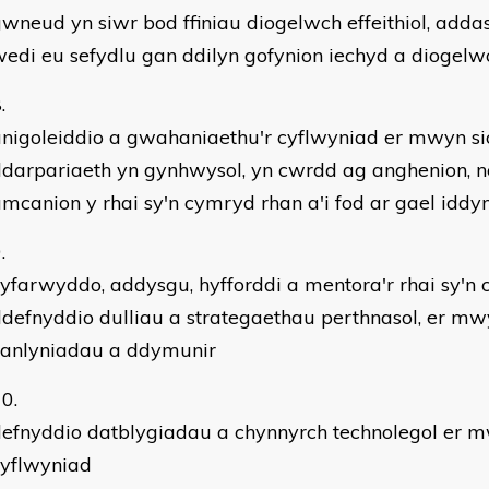
wneud yn siwr bod ffiniau diogelwch effeithiol, add
edi eu sefydlu gan ddilyn gofynion iechyd a diogelw
nigoleiddio a gwahaniaethu'r cyflwyniad er mwyn si
ddarpariaeth yn gynhwysol, yn cwrdd ag anghenion, 
mcanion y rhai sy'n cymryd rhan a'i fod ar gael iddy
yfarwyddo, addysgu, hyfforddi a mentora'r rhai sy'n
defnyddio dulliau a strategaethau perthnasol, er mw
canlyniadau a ddymunir
efnyddio datblygiadau a chynnyrch technolegol er m
cyflwyniad