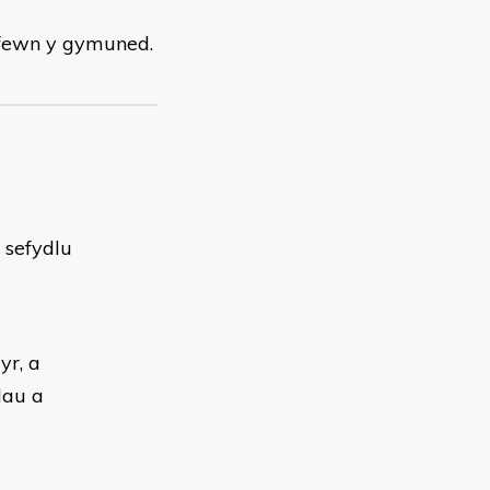
 fewn y gymuned.
 sefydlu
yr, a
dau a