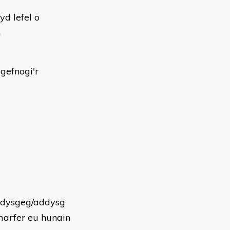
d lefel o
n
gefnogi'r
ddysgeg/addysg
arfer eu hunain