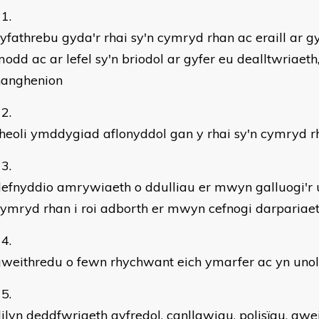
yfathrebu gyda'r rhai sy'n cymryd rhan ac eraill ar
odd ac ar lefel sy'n briodol ar gyfer eu dealltwriaeth,
hanghenion
heoli ymddygiad aflonyddol gan y rhai sy'n cymryd r
efnyddio amrywiaeth o ddulliau er mwyn galluogi'r u
ymryd rhan i roi adborth er mwyn cefnogi darpariaet
weithredu o fewn rhychwant eich ymarfer ac yn unol
ilyn deddfwriaeth gyfredol, canllawiau, polisïau, gwe