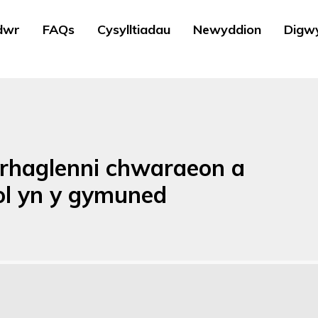
dwr
FAQs
Cysylltiadau
Newyddion
Digw
rhaglenni chwaraeon a
ol yn y gymuned