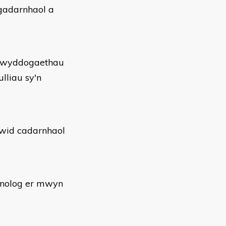
 gadarnhaol a
 swyddogaethau
liau sy'n
ewid cadarnhaol
ganolog er mwyn