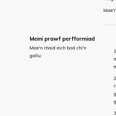
Mae'r
Meini prawf perfformiad
Mae'n rhaid eich bod chi'n
gallu:
a
r
g
g