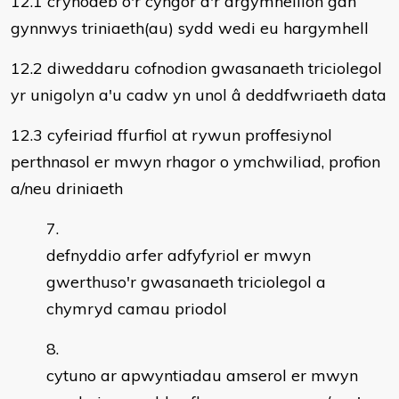
12.1 crynodeb o'r cyngor a'r argymhellion gan
gynnwys triniaeth(au) sydd wedi eu hargymhell
12.2 diweddaru cofnodion gwasanaeth triciolegol
yr unigolyn a'u cadw yn unol â deddfwriaeth data
12.3 cyfeiriad ffurfiol at rywun proffesiynol
perthnasol er mwyn rhagor o ymchwiliad, profion
a/neu driniaeth
defnyddio arfer adfyfyriol er mwyn
gwerthuso'r gwasanaeth triciolegol a
chymryd camau priodol
cytuno ar apwyntiadau amserol er mwyn