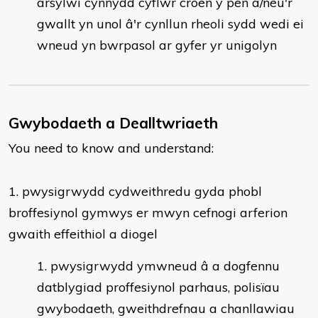
arsylwi cynnydd cyflwr croen y pen a/neu'r
gwallt yn unol â'r cynllun rheoli sydd wedi ei
wneud yn bwrpasol ar gyfer yr unigolyn
Gwybodaeth a Dealltwriaeth
You need to know and understand:
​1. pwysigrwydd cydweithredu gyda phobl
broffesiynol gymwys er mwyn cefnogi arferion
gwaith effeithiol a diogel
pwysigrwydd ymwneud â a dogfennu
datblygiad proffesiynol parhaus, polisïau
gwybodaeth, gweithdrefnau a chanllawiau