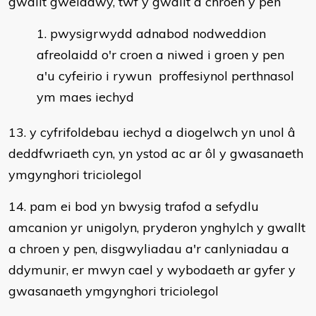
gwallt gweladwy, tŵf y gwallt a chroen y pen
pwysigrwydd adnabod nodweddion
afreolaidd o'r croen a niwed i groen y pen
a'u cyfeirio i rywun proffesiynol perthnasol
ym maes iechyd
13. y cyfrifoldebau iechyd a diogelwch yn unol â
deddfwriaeth cyn, yn ystod ac ar ôl y gwasanaeth
ymgynghori triciolegol
14. pam ei bod yn bwysig trafod a sefydlu
amcanion yr unigolyn, pryderon ynghylch y gwallt
a chroen y pen, disgwyliadau a'r canlyniadau a
ddymunir, er mwyn cael y wybodaeth ar gyfer y
gwasanaeth ymgynghori triciolegol