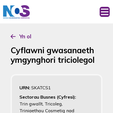
Yn ol
Cyflawni gwasanaeth
ymgynghori triciolegol
URN:
SKATCS1
Sectorau Busnes (Cyfresi):
Trin gwallt, Tricoleg,
Triniaethau Cosmetig nad