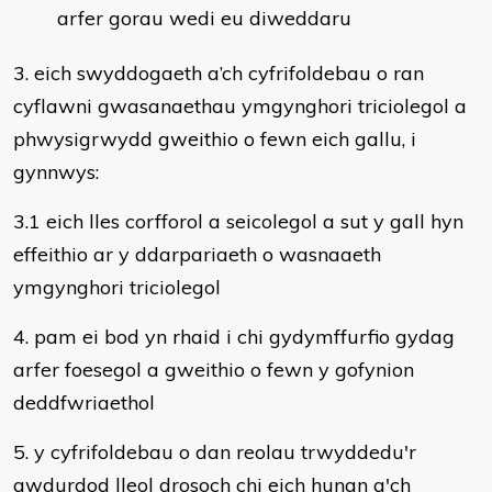
arfer gorau wedi eu diweddaru
3. eich swyddogaeth a’ch cyfrifoldebau o ran
cyflawni gwasanaethau ymgynghori triciolegol a
phwysigrwydd gweithio o fewn eich gallu, i
gynnwys:
3.1 eich lles corfforol a seicolegol a sut y gall hyn
effeithio ar y ddarpariaeth o wasnaaeth
ymgynghori triciolegol
4. pam ei bod yn rhaid i chi gydymffurfio gydag
arfer foesegol a gweithio o fewn y gofynion
deddfwriaethol
5. y cyfrifoldebau o dan reolau trwyddedu'r
awdurdod lleol drosoch chi eich hunan a'ch