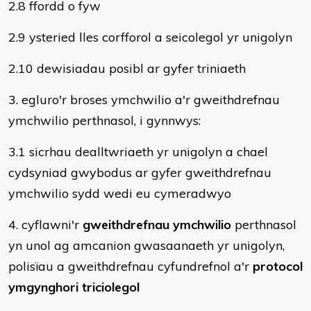
2.8 ffordd o fyw
2.9 ysteried lles corfforol a seicolegol yr unigolyn
2.10 dewisiadau posibl ar gyfer triniaeth
3. egluro'r broses ymchwilio a'r gweithdrefnau
ymchwilio perthnasol, i gynnwys:
3.1 sicrhau dealltwriaeth yr unigolyn a chael
cydsyniad gwybodus ar gyfer gweithdrefnau
ymchwilio sydd wedi eu cymeradwyo
4. cyflawni'r
gweithdrefnau ymchwilio
perthnasol
yn unol ag amcanion gwasaanaeth yr unigolyn,
polisïau a gweithdrefnau cyfundrefnol a'r
protocol
ymgynghori triciolegol