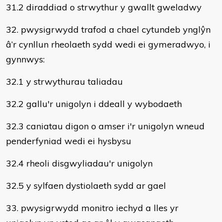
31.2 diraddiad o strwythur y gwallt gweladwy
32. pwysigrwydd trafod a chael cytundeb ynglŷn
â’r cynllun rheolaeth sydd wedi ei gymeradwyo, i
gynnwys:
32.1 y strwythurau taliadau
32.2 gallu'r unigolyn i ddeall y wybodaeth
32.3 caniatau digon o amser i'r unigolyn wneud
penderfyniad wedi ei hysbysu
32.4 rheoli disgwyliadau'r unigolyn
32.5 y sylfaen dystiolaeth sydd ar gael
33. pwysigrwydd monitro iechyd a lles yr