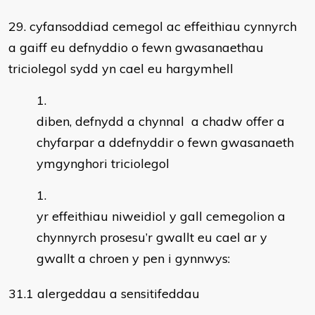
29. cyfansoddiad cemegol ac effeithiau cynnyrch
a gaiff eu defnyddio o fewn gwasanaethau
triciolegol sydd yn cael eu hargymhell
diben, defnydd a chynnal a chadw offer a
chyfarpar a ddefnyddir o fewn gwasanaeth
ymgynghori triciolegol
yr effeithiau niweidiol y gall cemegolion a
chynnyrch prosesu’r gwallt eu cael ar y
gwallt a chroen y pen i gynnwys:
31.1 alergeddau a sensitifeddau