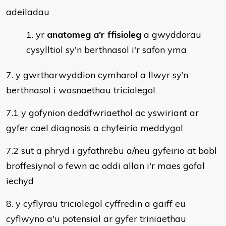
adeiladau
yr
anatomeg a'r ffisioleg
a gwyddorau
cysylltiol sy'n berthnasol i'r safon yma
7. y gwrtharwyddion cymharol a llwyr sy’n
berthnasol i wasnaethau triciolegol
7.1 y gofynion deddfwriaethol ac yswiriant ar
gyfer cael diagnosis a chyfeirio meddygol
7.2 sut a phryd i gyfathrebu a/neu gyfeirio at bobl
broffesiynol o fewn ac oddi allan i'r maes gofal
iechyd
8. y cyflyrau triciolegol cyffredin a gaiff eu
cyflwyno a'u potensial ar gyfer triniaethau