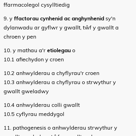
ffarmacolegol cysylltiedig
9. y
ffactorau
cynhenid ac anghynhenid
sy'n
dylanwadu ar gyflwr y gwallt, tŵf y gwallt a
chroen y pen
10. y mathau a'r
etiolegau
o
10.1 afiechydon y croen
10.2 anhwylderau a chyflyrau'r croen
10.3 anhwylderau a chyflyrau o strwythur y
gwallt gweladwy
10.4 anhwylderau colli gwallt
10.5 cyflyrau meddygol
11. pathogenesis o anhwylderau strwythur y