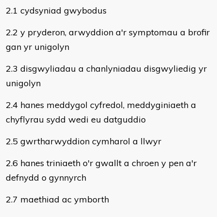
2.1 cydsyniad gwybodus
2.2 y pryderon, arwyddion a'r symptomau a brofir
gan yr unigolyn
2.3 disgwyliadau a chanlyniadau disgwyliedig yr
unigolyn
2.4 hanes meddygol cyfredol, meddyginiaeth a
chyflyrau sydd wedi eu datguddio
2.5 gwrtharwyddion cymharol a llwyr
2.6 hanes triniaeth o'r gwallt a chroen y pen a'r
defnydd o gynnyrch
2.7 maethiad ac ymborth