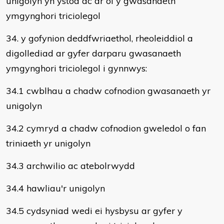
unigolyn yn ystod ac ar ôl y gwasanaeth
ymgynghori triciolegol
34. y gofynion deddfwriaethol, rheoleiddiol a
digollediad ar gyfer darparu gwasanaeth
ymgynghori triciolegol i gynnwys:
34.1 cwblhau a chadw cofnodion gwasanaeth yr
unigolyn
34.2 cymryd a chadw cofnodion gweledol o fan
triniaeth yr unigolyn
34.3 archwilio ac atebolrwydd
34.4 hawliau'r unigolyn
34.5 cydsyniad wedi ei hysbysu ar gyfer y