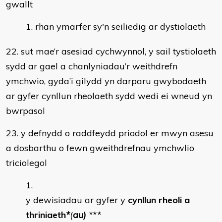
gwallt
rhan ymarfer sy'n seiliedig ar dystiolaeth
22. sut mae’r asesiad cychwynnol, y sail tystiolaeth
sydd ar gael a chanlyniadau’r weithdrefn
ymchwio, gyda’i gilydd yn darparu gwybodaeth
ar gyfer cynllun rheolaeth sydd wedi ei wneud yn
bwrpasol
23. y defnydd o raddfeydd priodol er mwyn asesu
a dosbarthu o fewn gweithdrefnau ymchwlio
triciolegol
y dewisiadau ar gyfer y
cynllun rheoli a
thriniaeth
*
(
au)
*
**