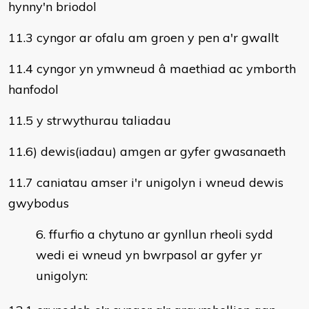
hynny'n briodol
11.3 cyngor ar ofalu am groen y pen a'r gwallt
11.4 cyngor yn ymwneud â maethiad ac ymborth
hanfodol
11.5 y strwythurau taliadau
11.6) dewis(iadau) amgen ar gyfer gwasanaeth
11.7 caniatau amser i'r unigolyn i wneud dewis
gwybodus
ffurfio a chytuno ar gynllun rheoli sydd
wedi ei wneud yn bwrpasol ar gyfer yr
unigolyn: