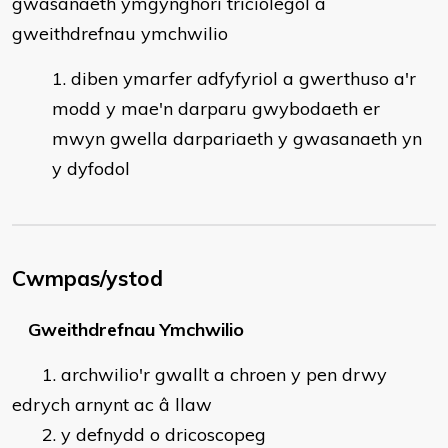
gwasanaeth ymgynghori triciolegol a
gweithdrefnau ymchwilio
diben ymarfer adfyfyriol a gwerthuso a'r
modd y mae'n darparu gwybodaeth er
mwyn gwella darpariaeth y gwasanaeth yn
y dyfodol
Cwmpas/ystod
Gweithdrefnau Ymchwilio
1. archwilio'r gwallt a chroen y pen drwy
edrych arnynt ac â llaw
2. y defnydd o dricoscopeg