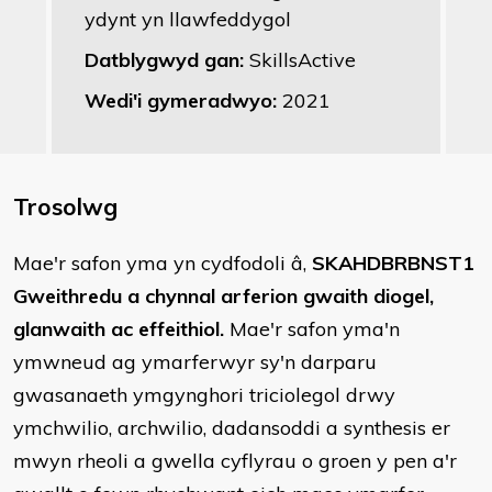
ydynt yn llawfeddygol
Datblygwyd gan:
SkillsActive
Wedi'i gymeradwyo:
2021
Trosolwg
​Mae'r safon yma yn cydfodoli â,
SKAHDBRBNST1
Gweithredu a chynnal arferion gwaith diogel,
glanwaith ac effeithiol.
Mae'r safon yma'n
ymwneud ag ymarferwyr sy'n darparu
gwasanaeth ymgynghori triciolegol drwy
ymchwilio, archwilio, dadansoddi a synthesis er
mwyn rheoli a gwella cyflyrau o groen y pen a'r