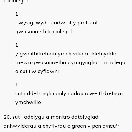
triciolegol
pwysigrwydd cadw at y protocol
gwasanaeth triciolegol
y gweithdrefnau ymchwilio a ddefnyddir
mewn gwasanaethau ymgynghori triciolegol
a sut i'w cyflawni
sut i ddehongli canlyniadau o weithdrefnau
ymchwilio
20. sut i adolygu a monitro datblygiad
anhwylderau a chyflyrau o groen y pen a/neu'r