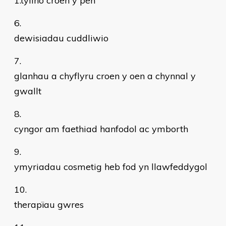
1.tylino croen y pen
dewisiadau cuddliwio
glanhau a chyflyru croen y oen a chynnal y
gwallt
cyngor am faethiad hanfodol ac ymborth
ymyriadau cosmetig heb fod yn llawfeddygol
therapïau gwres