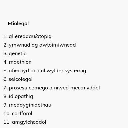
Etiolegol
allereddau/atopig
ymwnud ag awtoimiwnedd
genetig
maethlon
afiechyd ac anhwylder systemig
seicolegol
prosesu cemego a niwed mecanyddol
idiopathig
meddyginiaethau
corfforol
amgylcheddol