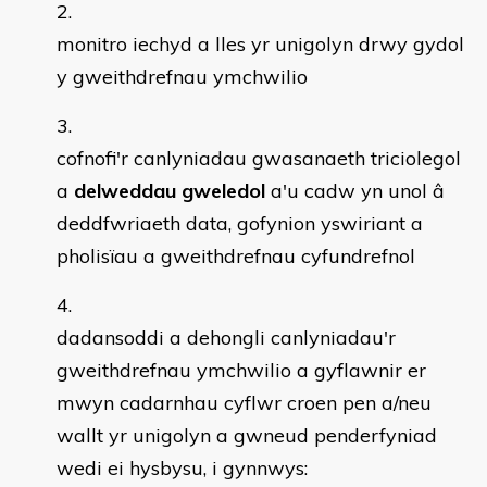
monitro iechyd a lles yr unigolyn drwy gydol
y gweithdrefnau ymchwilio
cofnofi'r canlyniadau gwasanaeth triciolegol
a
delweddau
gweledol
a'u cadw yn unol â
deddfwriaeth data, gofynion yswiriant a
pholisïau a gweithdrefnau cyfundrefnol
dadansoddi a dehongli canlyniadau'r
gweithdrefnau ymchwilio a gyflawnir er
mwyn cadarnhau cyflwr croen pen a/neu
wallt yr unigolyn a gwneud penderfyniad
wedi ei hysbysu, i gynnwys: