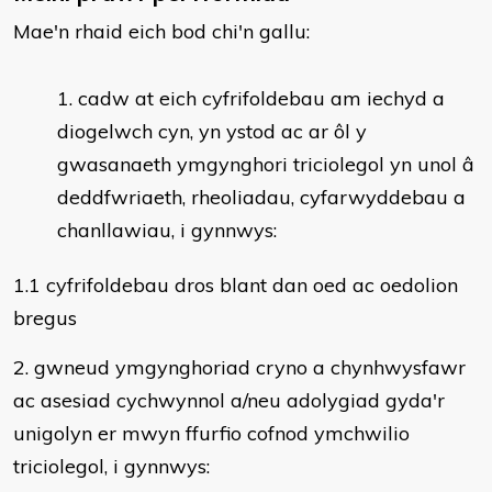
Mae'n rhaid eich bod chi'n gallu:
cadw at eich cyfrifoldebau am iechyd a
diogelwch cyn, yn ystod ac ar ôl y
gwasanaeth ymgynghori triciolegol yn unol â
deddfwriaeth, rheoliadau, cyfarwyddebau a
chanllawiau, i gynnwys:
1.1 cyfrifoldebau dros blant dan oed ac oedolion
bregus
2. gwneud ymgynghoriad cryno a chynhwysfawr
ac asesiad cychwynnol a/neu adolygiad gyda'r
unigolyn er mwyn ffurfio cofnod ymchwilio
triciolegol, i gynnwys: