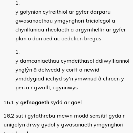
y gofynion cyfreithiol ar gyfer darparu
gwasanaethau ymgynghori triciolegol a
chynlluniau rheolaeth a argymhellir ar gyfer
plan o dan oed ac oedolion bregus
y damcaniaethau cymdeithasol ddiwylliannol
ynglŷn â delwedd y corff a newid
ymddygiad iechyd sy'n ymwnud â chroen y
pen a'r gwallt, i gynnwys:
16.1 y
gefnogaeth
sydd ar gael
16.2 sut i gyfathrebu mewn modd sensitif gyda'r
unigolyn drwy gydol y gwasanaeth ymgynghori