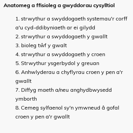
Anatomeg a ffisioleg a gwyddorau cysylltiol
strwythur a swyddogaeth systemau'r corff
a'u cyd-ddibyniaeth ar ei gilydd
strwythur a swyddogaeth y gwallt
bioleg tŵf y gwalt
strwythur a swyddogaeth y croen
Strwythur ysgerbydol y greuan
Anhwlyderau a chyflyrau croen y pen a'r
gwallt
Diffyg maeth a/neu anghydbwysedd
ymborth
Cemeg sylfaenol sy'n ymwneud â gofal
croen y pen a'r gwallt