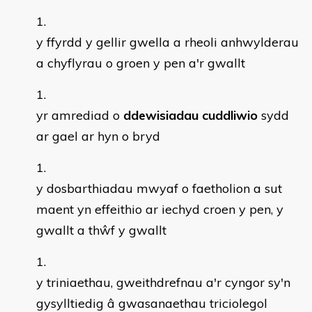
y ffyrdd y gellir gwella a rheoli anhwylderau
a chyflyrau o groen y pen a'r gwallt
yr amrediad o
ddewisiadau cuddliwio
sydd
ar gael ar hyn o bryd
y dosbarthiadau mwyaf o faetholion a sut
maent yn effeithio ar iechyd croen y pen, y
gwallt a thŵf y gwallt
y triniaethau, gweithdrefnau a'r cyngor sy'n
gysylltiedig â gwasanaethau triciolegol