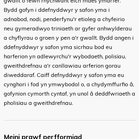
gwallt o fewn rhychwant eich maes ymarfer.
Bydd gofyn i ddefnyddwyr y safon yma i
adnabod, nodi, penderfynu'r etioleg a chyfeirio
neu gymeradwyo triniaeth ar gyfer anhwylderau
a chyflyrau o groen y pen a'r gwallt. Bydd angen i
ddefnyddwyr y safon yma sicrhau bod eu
harferion yn adlewyrchu'r wybodaeth, polisïau,
gweithdrefnau a'r canllawiau arferion gorau
diweddaraf. Caiff defnyddwyr y safon yma eu
cynghori i fod yn ymwybodol o, a chydymffurfio â,
gofynion cymorth cyntaf, yn unol â deddfwriaeth a
pholisïau a gweithdrefnau.
Meini prawf perfformiad