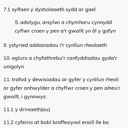
7.1 sylfaen y dystiolaaeth sydd ar gael
adolygu, arsylwi a chymharu cynnydd
cyflwr croen y pen a'r gwallt yn ôl y gofyn
9. ystyried addasiadau i'r cynllun rheolaeth
10. egluro a chyfathrebu'r canfyddiadau gyda'r
unigolyn
11. trafod y dewisiadau ar gyfer y cynllun rheoli
ar gyfer anhwylder a chyflwr croen y pen a/neu’r
gwallt, i gynnwys:
11.1 y driniaeth(au)
11.2 cyfeirio at bobl broffesiynol eraill lle bo