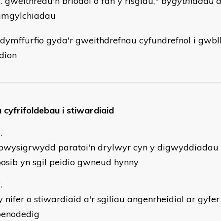
gweithredu'n briodol o ran y risgiau,
* bygythiadau 
amgylchiadau
ydymffurfio gyda'r gweithdrefnau cyfundrefnol i gwblh
dion
 cyfrifoldebau i stiwardiaid
pwysigrwydd paratoi'n drylwyr cyn y digwyddiadau 
osib yn sgil peidio gwneud hynny
 nifer o stiwardiaid a'r sgiliau angenrheidiol ar gyfe
penodedig