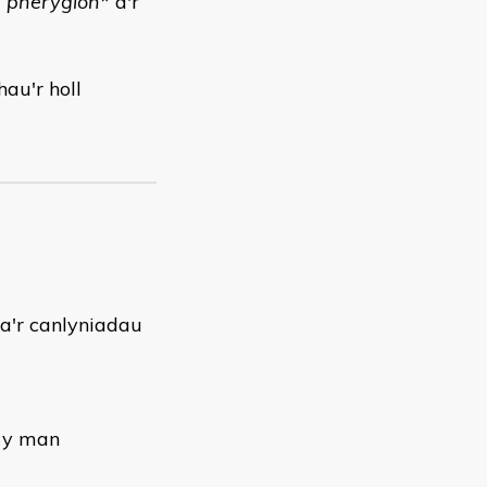
a pheryglon
* a'r
au'r holl
a'r canlyniadau
r y man