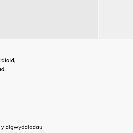
rdiaid,
ad.
r y digwyddiadau