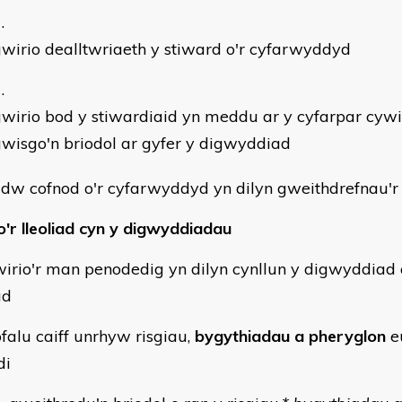
wirio dealltwriaeth y stiward o'r cyfarwyddyd
wirio bod y stiwardiaid yn meddu ar y cyfarpar cywi
wisgo'n briodol ar gyfer y digwyddiad
adw cofnod o'r cyfarwyddyd yn dilyn gweithdrefnau'
o'r lleoliad cyn y digwyddiadau
wirio'r man penodedig yn dilyn cynllun y digwyddiad 
ad
ofalu caiff unrhyw risgiau,
bygythiadau a pheryglon
e
di