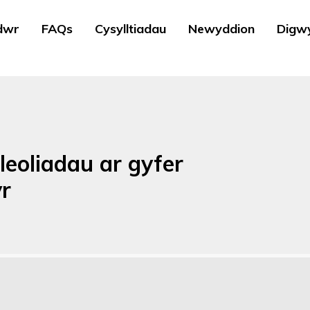
dwr
FAQs
Cysylltiadau
Newyddion
Digw
lleoliadau ar gyfer
r