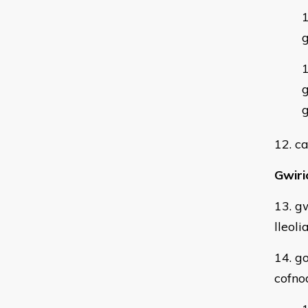
g
g
g
12. c
Gwiri
13. g
lleoli
14. g
cofno