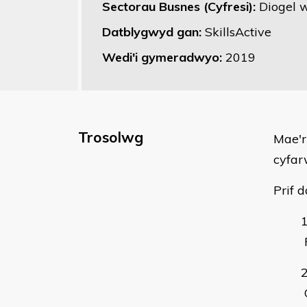
Sectorau Busnes (Cyfresi):
Diogel 
Datblygwyd gan:
SkillsActive
Wedi'i gymeradwyo:
2019
Trosolwg
Mae'r
cyfar
Prif d
P