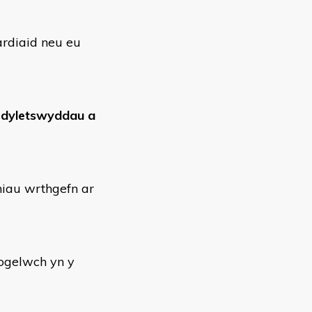
ardiaid neu eu
i
dyletswyddau a
niau wrthgefn ar
iogelwch yn y