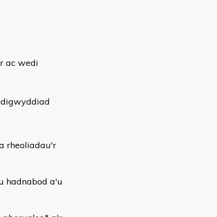
r ac wedi
r digwyddiad
a rheoliadau'r
u hadnabod a'u