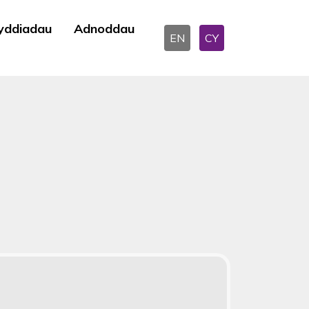
yddiadau
Adnoddau
EN
CY