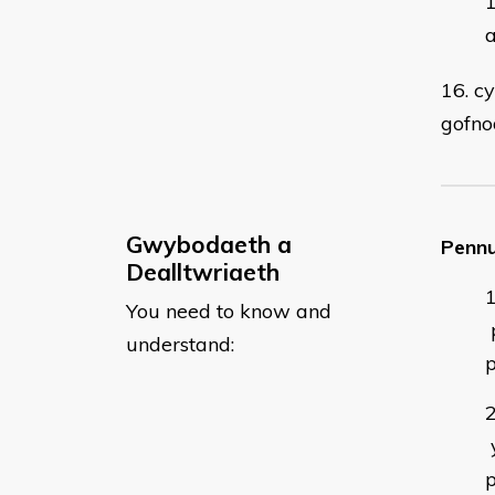
16. c
gofno
Gwybodaeth a
Pennu
Dealltwriaeth
You need to know and
understand:
p
y