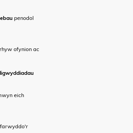
debau
penodol
nrhyw ofynion ac
 digwyddiadau
mwyn eich
yfarwyddo'r