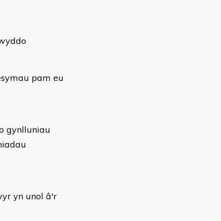
rwyddo
rhesymau pam eu
 o gynlluniau
hiadau
yr yn unol â'r