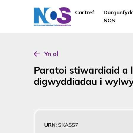
Cartref
Darganfyd
NOS
Yn ol
Paratoi stiwardiaid a 
digwyddiadau i wylwy
URN:
SKASS7