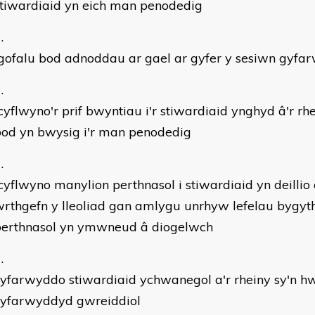
tiwardiaid yn eich man penodedig
gofalu bod adnoddau ar gael ar gyfer y sesiwn gyfa
yflwyno'r prif bwyntiau i'r stiwardiaid ynghyd â'r 
bod yn bwysig i'r man penodedig
yflwyno manylion perthnasol i stiwardiaid yn deillio
rthgefn y lleoliad gan amlygu unrhyw lefelau bygyt
perthnasol yn ymwneud â diogelwch
yfarwyddo stiwardiaid ychwanegol a'r rheiny sy'n hw
cyfarwyddyd gwreiddiol