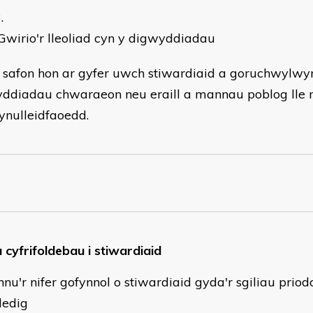
wirio'r lleoliad cyn y digwyddiadau
 safon hon ar gyfer uwch stiwardiaid a goruchwylw
ddiadau chwaraeon neu eraill a mannau poblog lle
ynulleidfaoedd.
 cyfrifoldebau i stiwardiaid
nnu'r nifer gofynnol o stiwardiaid gyda'r sgiliau priod
dedig