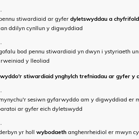
pennu stiwardiaid ar gyfer
dyletswyddau a chyfrifol
an ddilyn cynllun y digwyddiad
ofalu bod pennu stiwardiaid yn dwyn i ystyriaeth u
rweiniad y lleoliad
wyddo'r stiwardiaid ynghylch trefniadau ar gyfer y
mynychu'r sesiwn gyfarwyddo am y digwyddiad er 
aratoi ar gyfer eich dyletswydd
erbyn yr holl
wybodaeth
anghenrheidiol er mwyn c