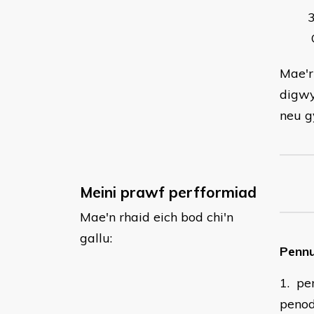
G
Mae'r
digwy
neu g
Meini prawf perfformiad
Mae'n rhaid eich bod chi'n
gallu:
Pennu
1. pe
peno