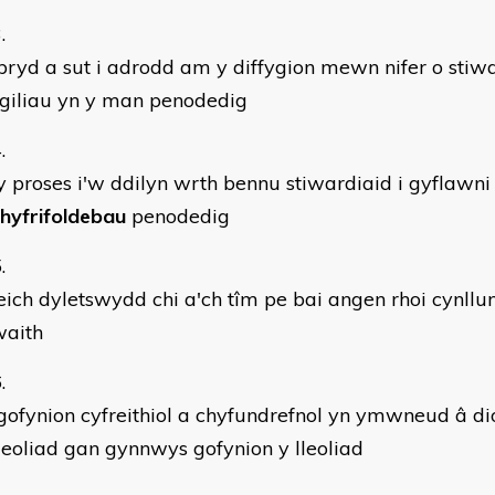
ryd a sut i adrodd am y diffygion mewn nifer o stiw
giliau yn y man penodedig
 proses i'w ddilyn wrth bennu stiwardiaid i gyflawn
hyfrifoldebau
penodedig
ich dyletswydd chi a'ch tîm pe bai angen rhoi cynllu
waith
ofynion cyfreithiol a chyfundrefnol yn ymwneud â d
leoliad gan gynnwys gofynion y lleoliad