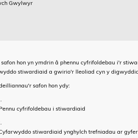
wch Gwylwyr
 safon hon yn ymdrin â phennu cyfrifoldebau i'r stiwa
wyddo stiwardiaid a gwirio'r lleoliad cyn y digwyddi
deilliannau'r safon hon ydy:
ennu cyfrifoldebau i stiwardiaid
Cyfarwyddo stiwardiaid ynghylch trefniadau ar gyfe