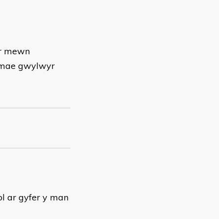
yr mewn
 mae gwylwyr
ol ar gyfer y man