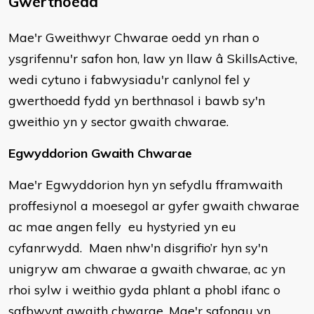
Gwerthoedd
​Mae'r Gweithwyr Chwarae oedd yn rhan o
ysgrifennu'r safon hon, law yn llaw â SkillsActive,
wedi cytuno i fabwysiadu'r canlynol fel y
gwerthoedd fydd yn berthnasol i bawb sy'n
gweithio yn y sector gwaith chwarae.
Egwyddorion Gwaith Chwarae
Mae'r Egwyddorion hyn yn sefydlu fframwaith
proffesiynol a moesegol ar gyfer gwaith chwarae
ac mae angen felly eu hystyried yn eu
cyfanrwydd. Maen nhw'n disgrifio’r hyn sy'n
unigryw am chwarae a gwaith chwarae, ac yn
rhoi sylw i weithio gyda phlant a phobl ifanc o
safbwynt gwaith chwarae. Mae'r safonau yn