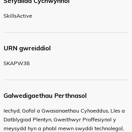
Sefydliad Cychwynnol
SkillsActive
URN gwreiddiol
SKAPW38
Galwedigaethau Perthnasol
Iechyd, Gofal a Gwasanaethau Cyhoeddus, Lles a
Datblygiad Plentyn, Gweithwyr Proffesiynol y
meysydd hyn a phobl mewn swyddi technolegol,