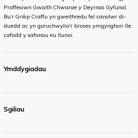
Proffesiwn Gwaith Chwarae y Deyrnas Gyfunol.
Bu’r Grŵp Craffu yn gweithredu fel canolwr di-
duedd ac yn goruchwylio'r broses ymgynghori lle
cafodd y safonau eu llunio.
Ymddygiadau
Sgiliau