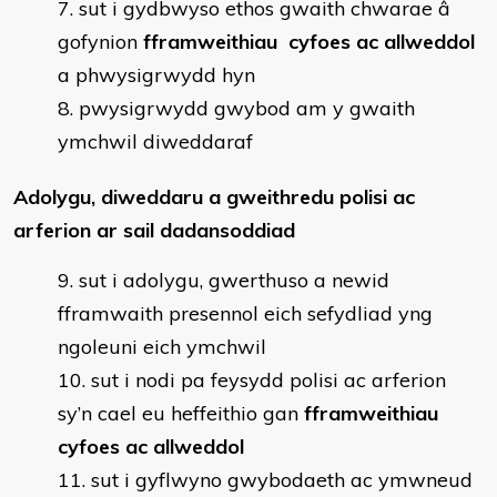
sut i gydbwyso ethos gwaith chwarae â
gofynion
fframweithiau cyfoes ac allweddol
a phwysigrwydd hyn
pwysigrwydd gwybod am y gwaith
ymchwil diweddaraf
Adolygu, diweddaru a gweithredu polisi ac
arferion ar sail dadansoddiad
sut i adolygu, gwerthuso a newid
fframwaith presennol eich sefydliad yng
ngoleuni eich ymchwil
sut i nodi pa feysydd polisi ac arferion
sy’n cael eu heffeithio gan
fframweithiau
cyfoes ac allweddol
sut i gyflwyno gwybodaeth ac ymwneud