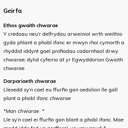
Geirfa
Ethos gwaith chwarae
Y credoau neu’r delfrydau arweiniol wrth weithio
gyda phlant a phobl ifanc er mwyn rhoi cymorth a
rhyddid iddynt gael profiadau cadarnhaol drwy
chwarae; dylid cyfeirio at yr Egwyddorion Gwaith
chwarae
Darpariaeth chwarae
Lleoedd sy’n cael eu ffurfio gan oedolion lle gall
plant a phobl ifanc chwarae
*Man chwarae *
Lle sy’n cael ei ffurfio gan blant a phobl ifanc. Mae