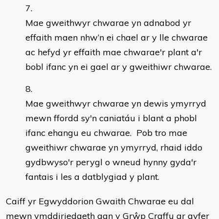
Mae gweithwyr chwarae yn adnabod yr
effaith maen nhw’n ei chael ar y lle chwarae
ac hefyd yr effaith mae chwarae'r plant a'r
bobl ifanc yn ei gael ar y gweithiwr chwarae.
Mae gweithwyr chwarae yn dewis ymyrryd
mewn ffordd sy'n caniatáu i blant a phobl
ifanc ehangu eu chwarae. Pob tro mae
gweithiwr chwarae yn ymyrryd, rhaid iddo
gydbwyso'r perygl o wneud hynny gyda'r
fantais i les a datblygiad y plant.
Caiff yr Egwyddorion Gwaith Chwarae eu dal
mewn ymddiriedaeth gan y Grŵp Craffu ar gyfer