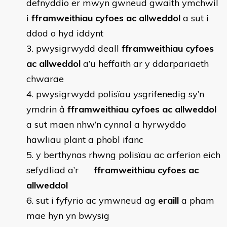
defnyddio er mwyn gwneud gwaith ymchwil
i
fframweithiau cyfoes ac allweddol
a sut i
ddod o hyd iddynt
pwysigrwydd deall
fframweithiau cyfoes
ac allweddol
a’u heffaith ar y ddarpariaeth
chwarae
pwysigrwydd polisïau ysgrifenedig sy’n
ymdrin â
fframweithiau cyfoes ac allweddol
a sut maen nhw’n cynnal a hyrwyddo
hawliau plant a phobl ifanc
y berthynas rhwng polisïau ac arferion eich
sefydliad a’r
fframweithiau cyfoes ac
allweddol
sut i fyfyrio ac ymwneud ag
eraill
a pham
mae hyn yn bwysig