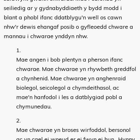
seiliedig ar y gydnabyddiaeth y bydd modd i
blant a phobl ifanc ddatblygu'n well os cawn
nhw'r dewis ehangaf posib o gyfleoedd chware a
mannau i chwarae ynddyn nhw.
Mae angen i bob plentyn a pherson ifanc
chwarae. Mae chwarae yn rhywbeth greddfol
a chynhenid. Mae chwarae yn anghenraid
biolegol, seicolegol a chymdeithasol, ac
mae'n hanfodol i les a datblygiad pobl a
chymunedau.
Mae chwarae yn broses wirfoddol, bersonol
ac yn cael ei wneud er ei fwyn ei hun. Hynny