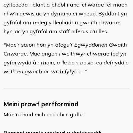
cyfleoedd i blant a phobl ifanc chwarae fel maen
nhw’n dewis ac yn dymuno ei wneud. Byddant yn
gyfrifol am redeg y lleoliadau gwaith chwarae
hyn, ac yn gyfrifol am staff niferus a’u lles.
*Mae’r safon hon yn ategu’r Egwyddorion Gwaith
Chwarae. Mae angen i weithwyr chwarae fod yn
gyfarwydd â’r rhain, a lle bo’n bosib, eu defnyddio
wrth eu gwaith ac wrth fyfyrio. *
Meini prawf perfformiad
Mae'n rhaid eich bod chi'n gallu:
Gwneud gwaith ymchwil a dadansoddi