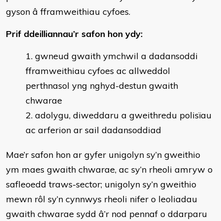
gyson â fframweithiau cyfoes.
Prif ddeilliannau’r safon hon ydy:
gwneud gwaith ymchwil a dadansoddi
fframweithiau cyfoes ac allweddol
perthnasol yng nghyd-destun gwaith
chwarae
adolygu, diweddaru a gweithredu polisïau
ac arferion ar sail dadansoddiad
Mae’r safon hon ar gyfer unigolyn sy’n gweithio
ym maes gwaith chwarae, ac sy’n rheoli amryw o
safleoedd traws-sector; unigolyn sy’n gweithio
mewn rôl sy’n cynnwys rheoli nifer o leoliadau
gwaith chwarae sydd â’r nod pennaf o ddarparu