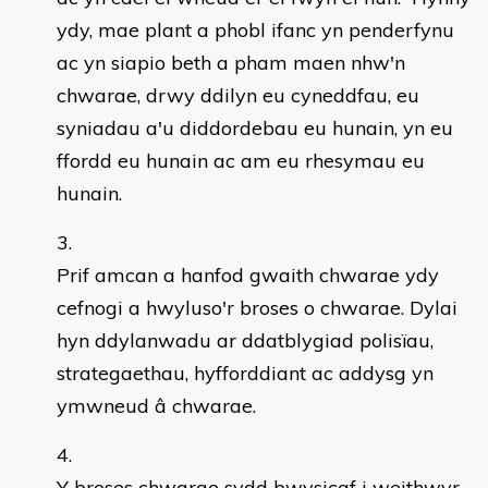
ydy, mae plant a phobl ifanc yn penderfynu
ac yn siapio beth a pham maen nhw'n
chwarae, drwy ddilyn eu cyneddfau, eu
syniadau a'u diddordebau eu hunain, yn eu
ffordd eu hunain ac am eu rhesymau eu
hunain.
Prif amcan a hanfod gwaith chwarae ydy
cefnogi a hwyluso'r broses o chwarae. Dylai
hyn ddylanwadu ar ddatblygiad polisïau,
strategaethau, hyfforddiant ac addysg yn
ymwneud â chwarae.
Y broses chwarae sydd bwysicaf i weithwyr