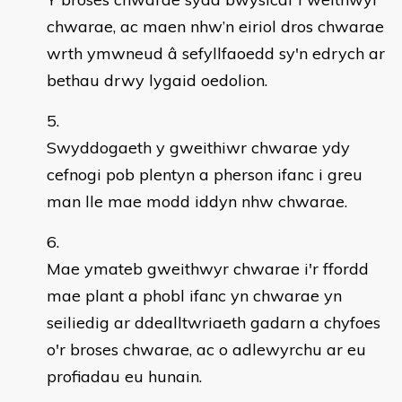
chwarae, ac maen nhw’n eiriol dros chwarae
wrth ymwneud â sefyllfaoedd sy'n edrych ar
bethau drwy lygaid oedolion.
Swyddogaeth y gweithiwr chwarae ydy
cefnogi pob plentyn a pherson ifanc i greu
man lle mae modd iddyn nhw chwarae.
Mae ymateb gweithwyr chwarae i'r ffordd
mae plant a phobl ifanc yn chwarae yn
seiliedig ar ddealltwriaeth gadarn a chyfoes
o'r broses chwarae, ac o adlewyrchu ar eu
profiadau eu hunain.