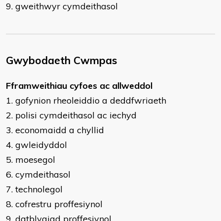
9. gweithwyr cymdeithasol
Gwybodaeth Cwmpas
​Fframweithiau cyfoes ac allweddol
1. gofynion rheoleiddio a deddfwriaeth
2. polisi cymdeithasol ac iechyd
3. economaidd a chyllid
4. gwleidyddol
5. moesegol
6. cymdeithasol
7. technolegol
8. cofrestru proffesiynol
9. datblygiad proffesiynol