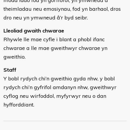
modd iddo fod yn gorfforol, yn ymwneud â
theimladau neu emosiynau, fod yn barhaol, dros
dro neu yn ymwneud â’r byd seibr.
Lleoliad gwaith chwarae
Rhywle lle mae cyfle i blant a phobl ifanc
chwarae a lle mae gweithwyr chwarae yn
gweithio.
Staff
Y bobl rydych chi’n gweithio gyda nhw, y bobl
rydych chi’n gyfrifol amdanyn nhw, gweithwyr
cyflog neu wirfoddol, myfyrwyr neu o dan
hyfforddiant.