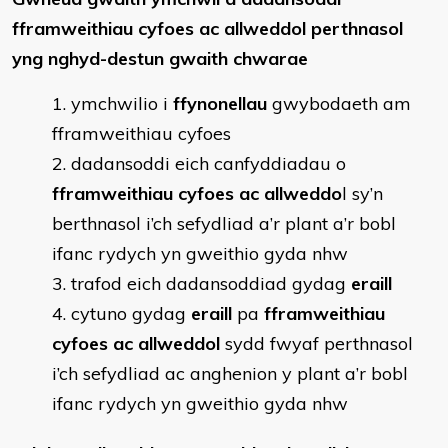
fframweithiau cyfoes ac allweddol perthnasol
yng nghyd-destun gwaith chwarae
ymchwilio i
ffynonellau
gwybodaeth am
fframweithiau cyfoes
dadansoddi eich canfyddiadau o
fframweithiau cyfoes ac allweddo
l sy’n
berthnasol i’ch sefydliad a’r plant a’r bobl
ifanc rydych yn gweithio gyda nhw
trafod eich dadansoddiad gydag
eraill
cytuno gydag
eraill
pa
fframweithiau
cyfoes ac allweddol
sydd fwyaf perthnasol
i’ch sefydliad ac anghenion y plant a’r bobl
ifanc rydych yn gweithio gyda nhw