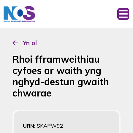
Yn ol
Rhoi fframweithiau
cyfoes ar waith yng
nghyd-destun gwaith
chwarae
URN:
SKAPW92