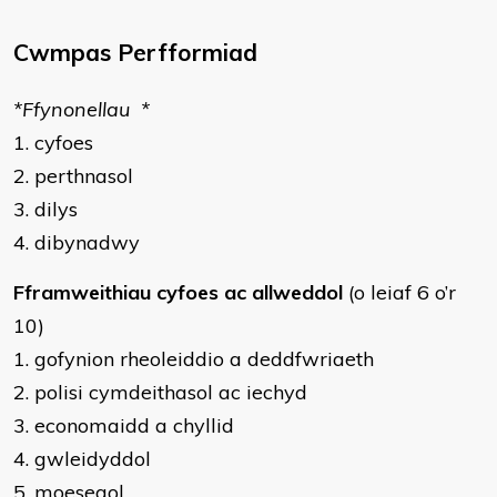
Cwmpas Perfformiad
*​Ffynonellau *
1. cyfoes
2. perthnasol
3. dilys
4. dibynadwy
Fframweithiau cyfoes ac allweddol
(o leiaf 6 o’r
10)
1. gofynion rheoleiddio a deddfwriaeth
2. polisi cymdeithasol ac iechyd
3. economaidd a chyllid
4. gwleidyddol
5. moesegol