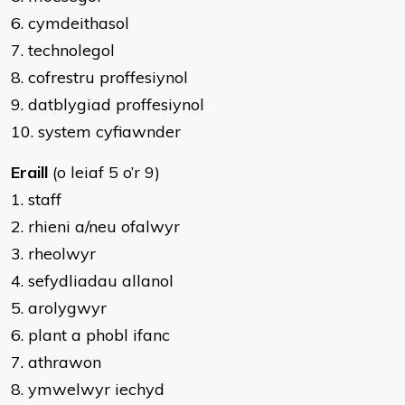
6. cymdeithasol
7. technolegol
8. cofrestru proffesiynol
9. datblygiad proffesiynol
10. system cyfiawnder
Eraill
(o leiaf 5 o’r 9)
1. staff
2. rhieni a/neu ofalwyr
3. rheolwyr
4. sefydliadau allanol
5. arolygwyr
6. plant a phobl ifanc
7. athrawon
8. ymwelwyr iechyd