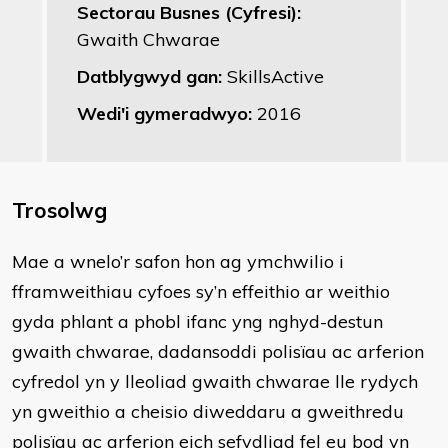
Sectorau Busnes (Cyfresi):
Gwaith Chwarae
Datblygwyd gan:
SkillsActive
Wedi'i gymeradwyo:
2016
Trosolwg
​Mae a wnelo’r safon hon ag ymchwilio i
fframweithiau cyfoes sy’n effeithio ar weithio
gyda phlant a phobl ifanc yng nghyd-destun
gwaith chwarae, dadansoddi polisïau ac arferion
cyfredol yn y lleoliad gwaith chwarae lle rydych
yn gweithio a cheisio diweddaru a gweithredu
polisïau ac arferion eich sefydliad fel eu bod yn