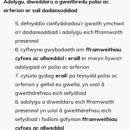
Adolygu, diweddaru a gweithredu polisi ac
arferion ar sail dadansoddiad
defnyddio canfyddiadau’r gwaith ymchwil
a’r dadansoddiad i adolygu eich fframwaith
presennol
cyflwyno gwybodaeth am
fframweithiau
cyfoes ac allweddol
i
eraill
er mwyn llywio’r
adolygiad o’r polisi ac arferion
cytuno gydag
erail
l pa feysydd polisi ac
arferion y gellid eu gwella, yn unol â
gweithdrefnau eich sefydliad
adolygu a diweddaru eich fframwaith
presennol yn unol â gweithdrefnau eich
sefydliad i fodloni gofynion
fframweithiau
cyfoes ac allweddol