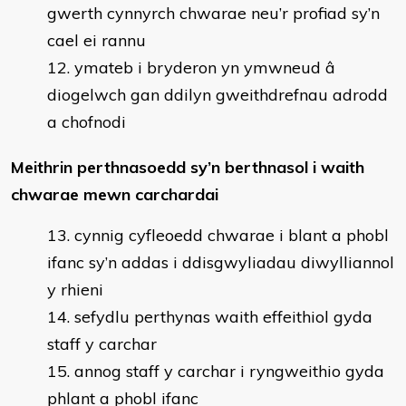
gwerth cynnyrch chwarae neu’r profiad sy’n
cael ei rannu
ymateb i bryderon yn ymwneud â
diogelwch gan ddilyn gweithdrefnau adrodd
a chofnodi
Meithrin perthnasoedd sy’n berthnasol i waith
chwarae mewn carchardai
cynnig cyfleoedd chwarae i blant a phobl
ifanc sy’n addas i ddisgwyliadau diwylliannol
y rhieni
sefydlu perthynas waith effeithiol gyda
staff y carchar
annog staff y carchar i ryngweithio gyda
phlant a phobl ifanc