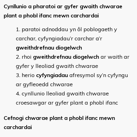
Cynllunio a pharatoi ar gyfer gwaith chwarae
plant a phobl ifanc mewn carchardai
paratoi adnoddau yn ôl poblogaeth y
carchar, cyfyngiadau’r carchar a’r
gweithdrefnau diogelwch
rhoi
gweithdrefnau diogelwch
ar waith ar
gyfer y lleoliad gwaith chwarae
herio
cyfyngiadau
afresymol sy’n cyfyngu
ar gyfleoedd chwarae
cynllunio lleoliad gwaith chwarae
croesawgar ar gyfer plant a phobl ifanc
Cefnogi chwarae plant a phobl ifanc mewn
carchardai