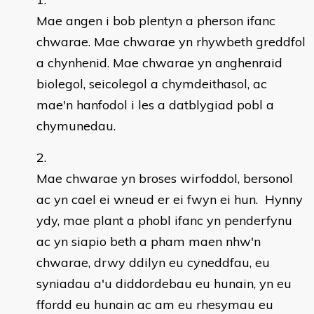
Mae angen i bob plentyn a pherson ifanc
chwarae. Mae chwarae yn rhywbeth greddfol
a chynhenid. Mae chwarae yn anghenraid
biolegol, seicolegol a chymdeithasol, ac
mae'n hanfodol i les a datblygiad pobl a
chymunedau.
Mae chwarae yn broses wirfoddol, bersonol
ac yn cael ei wneud er ei fwyn ei hun. Hynny
ydy, mae plant a phobl ifanc yn penderfynu
ac yn siapio beth a pham maen nhw'n
chwarae, drwy ddilyn eu cyneddfau, eu
syniadau a'u diddordebau eu hunain, yn eu
ffordd eu hunain ac am eu rhesymau eu