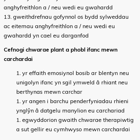
anghyfreithlon a / neu wedi eu gwahardd
13. gweithdrefnau gofynnol os bydd sylweddau
ac eitemau anghyfreithlon a / neu wedi eu
gwahardd yn cael eu darganfod
Cefnogi chwarae plant a phobl ifanc mewn
carchardai
yr effaith emosiynol bosib ar blentyn neu
unigolyn ifanc yn sgil ymweld â rhiant neu
berthynas mewn carchar
yr angen i barchu penderfyniadau rhieni
ynglŷn â datgelu manylion eu carchariad
egwyddorion gwaith chwarae therapiwtig
a sut gellir eu cymhwyso mewn carchardai