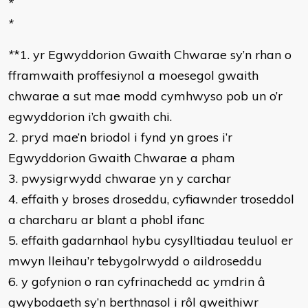
*
*
*
*1. yr Egwyddorion Gwaith Chwarae sy’n rhan o
fframwaith proffesiynol a moesegol gwaith
chwarae a sut mae modd cymhwyso pob un o’r
egwyddorion i’ch gwaith chi.
2. pryd mae’n briodol i fynd yn groes i’r
Egwyddorion Gwaith Chwarae a pham
3. pwysigrwydd chwarae yn y carchar
4. effaith y broses droseddu, cyfiawnder troseddol
a charcharu ar blant a phobl ifanc
5. effaith gadarnhaol hybu cysylltiadau teuluol er
mwyn lleihau’r tebygolrwydd o aildroseddu
6. y gofynion o ran cyfrinachedd ac ymdrin â
gwybodaeth sy’n berthnasol i rôl gweithiwr