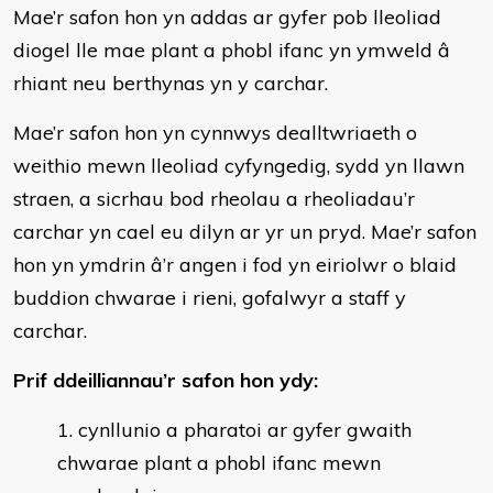
Mae’r safon hon yn addas ar gyfer pob lleoliad
diogel lle mae plant a phobl ifanc yn ymweld â
rhiant neu berthynas yn y carchar.
Mae’r safon hon yn cynnwys dealltwriaeth o
weithio mewn lleoliad cyfyngedig, sydd yn llawn
straen, a sicrhau bod rheolau a rheoliadau’r
carchar yn cael eu dilyn ar yr un pryd. Mae’r safon
hon yn ymdrin â’r angen i fod yn eiriolwr o blaid
buddion chwarae i rieni, gofalwyr a staff y
carchar.
Prif ddeilliannau’r safon hon ydy:
cynllunio a pharatoi ar gyfer gwaith
chwarae plant a phobl ifanc mewn