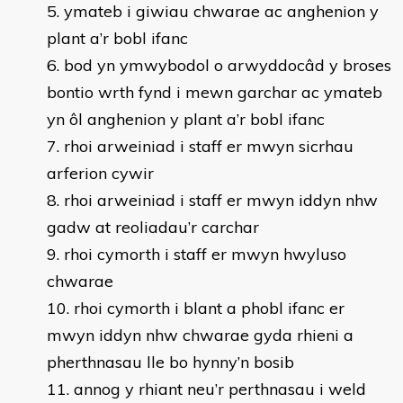
ymateb i giwiau chwarae ac anghenion y
plant a’r bobl ifanc
bod yn ymwybodol o arwyddocâd y broses
bontio wrth fynd i mewn garchar ac ymateb
yn ôl anghenion y plant a’r bobl ifanc
rhoi arweiniad i staff er mwyn sicrhau
arferion cywir
rhoi arweiniad i staff er mwyn iddyn nhw
gadw at reoliadau’r carchar
rhoi cymorth i staff er mwyn hwyluso
chwarae
rhoi cymorth i blant a phobl ifanc er
mwyn iddyn nhw chwarae gyda rhieni a
pherthnasau lle bo hynny’n bosib
annog y rhiant neu’r perthnasau i weld