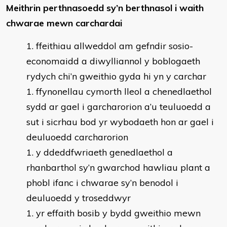
Meithrin perthnasoedd sy’n berthnasol i waith
chwarae mewn carchardai
ffeithiau allweddol am gefndir sosio-
economaidd a diwylliannol y boblogaeth
rydych chi’n gweithio gyda hi yn y carchar
ffynonellau cymorth lleol a chenedlaethol
sydd ar gael i garcharorion a’u teuluoedd a
sut i sicrhau bod yr wybodaeth hon ar gael i
deuluoedd carcharorion
y ddeddfwriaeth genedlaethol a
rhanbarthol sy’n gwarchod hawliau plant a
phobl ifanc i chwarae sy’n benodol i
deuluoedd y troseddwyr
yr effaith bosib y bydd gweithio mewn