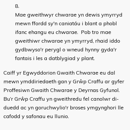
Mae gweithwyr chwarae yn dewis ymyrryd
mewn ffordd sy'n caniatáu i blant a phobl
ifanc ehangu eu chwarae. Pob tro mae
gweithiwr chwarae yn ymyrryd, rhaid iddo
gydbwyso'r perygl o wneud hynny gyda'r
fantais i les a datblygiad y plant.
Caiff yr Egwyddorion Gwaith Chwarae eu dal
mewn ymddiriedaeth gan y Grŵp Craffu ar gyfer
Proffesiwn Gwaith Chwarae y Deyrnas Gyfunol.
Bu’r Grŵp Craffu yn gweithredu fel canolwr di-
duedd ac yn goruchwylio'r broses ymgynghori lle
cafodd y safonau eu llunio.