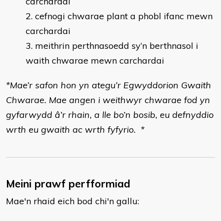
carchardai
cefnogi chwarae plant a phobl ifanc mewn
carchardai
meithrin perthnasoedd sy’n berthnasol i
waith chwarae mewn carchardai
*Mae’r safon hon yn ategu’r Egwyddorion Gwaith
Chwarae. Mae angen i weithwyr chwarae fod yn
gyfarwydd â’r rhain, a lle bo’n bosib, eu defnyddio
wrth eu gwaith ac wrth fyfyrio. *
Meini prawf perfformiad
Mae'n rhaid eich bod chi'n gallu: