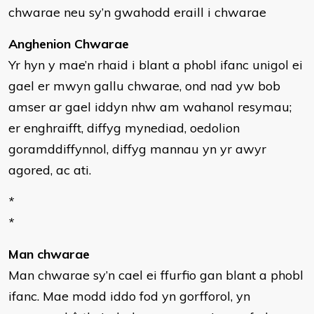
chwarae neu sy’n gwahodd eraill i chwarae
Anghenion Chwarae
Yr hyn y mae’n rhaid i blant a phobl ifanc unigol ei
gael er mwyn gallu chwarae, ond nad yw bob
amser ar gael iddyn nhw am wahanol resymau;
er enghraifft, diffyg mynediad, oedolion
goramddiffynnol, diffyg mannau yn yr awyr
agored, ac ati.
*
*
Man chwarae
Man chwarae sy’n cael ei ffurfio gan blant a phobl
ifanc. Mae modd iddo fod yn gorfforol, yn