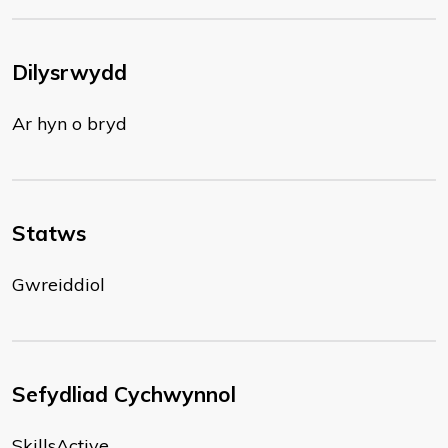
Dilysrwydd
Ar hyn o bryd
Statws
Gwreiddiol
Sefydliad Cychwynnol
SkillsActive