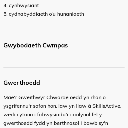
4. cynhwysiant
5. cydnabyddiaeth o’u hunaniaeth
Gwybodaeth Cwmpas
Gwerthoedd
​Mae'r Gweithwyr Chwarae oedd yn rhan o
ysgrifennu'r safon hon, law yn llaw â SkillsActive,
wedi cytuno i fabwysiadu'r canlynol fel y
gwerthoedd fydd yn berthnasol i bawb sy'n