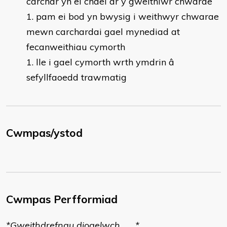
carchar yn ei chael ar y gweithiwr chwarae
pam ei bod yn bwysig i weithwyr chwarae
mewn carchardai gael mynediad at
fecanweithiau cymorth
lle i gael cymorth wrth ymdrin â
sefyllfaoedd trawmatig
Cwmpas/ystod
Cwmpas Perfformiad
*Gweithdrefnau diogelwch *