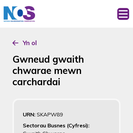
Yn ol
Gwneud gwaith
chwarae mewn
carchardai
URN:
SKAPW89
Sectorau Busnes (Cyfresi):