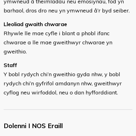
ymwneud â theimladau neu emosiynau, fod yn
barhaol, dros dro neu yn ymwneud â’r byd seiber.
Lleoliad gwaith chwarae
Rhywle lle mae cyfle i blant a phobl ifanc
chwarae a lle mae gweithwyr chwarae yn
gweithio.
Staff
Y bobl rydych chi’n gweithio gyda nhw, y bobl
rydych chi’n gyfrifol amdanyn nhw, gweithwyr
cyflog neu wirfoddol, neu o dan hyfforddiant.
Dolenni I NOS Eraill