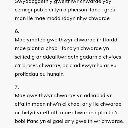
Swyddogaeth y gweithiwr chwarae ydy
cefnogi pob plentyn a pherson ifanc i greu
man lle mae modd iddyn nhw chwarae.
Mae ymateb gweithwyr chwarae i'r ffordd
mae plant a phobl ifanc yn chwarae yn
seiliedig ar ddealltwriaeth gadarn a chyfoes
o'r broses chwarae, ac o adlewyrchu ar eu
profiadau eu hunain.
Mae gweithwyr chwarae yn adnabod yr
effaith maen nhw’n ei chael ar y lle chwarae
ac hefyd yr effaith mae chwarae'r plant a'r
bobl ifanc yn ei gael ar y gweithiwr chwarae.