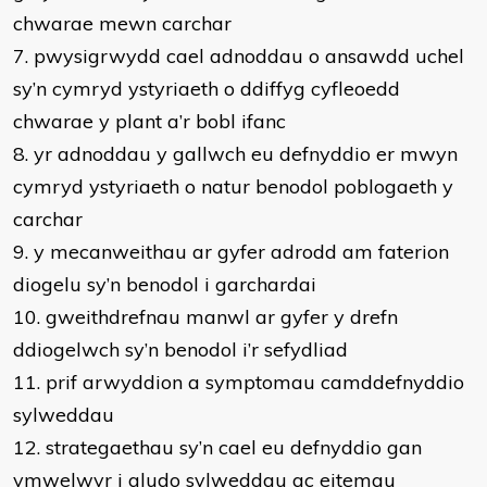
chwarae mewn carchar
7. pwysigrwydd cael adnoddau o ansawdd uchel
sy’n cymryd ystyriaeth o ddiffyg cyfleoedd
chwarae y plant a’r bobl ifanc
8. yr adnoddau y gallwch eu defnyddio er mwyn
cymryd ystyriaeth o natur benodol poblogaeth y
carchar
9. y mecanweithau ar gyfer adrodd am faterion
diogelu sy’n benodol i garchardai
10. gweithdrefnau manwl ar gyfer y drefn
ddiogelwch sy’n benodol i’r sefydliad
11. prif arwyddion a symptomau camddefnyddio
sylweddau
12. strategaethau sy’n cael eu defnyddio gan
ymwelwyr i gludo sylweddau ac eitemau