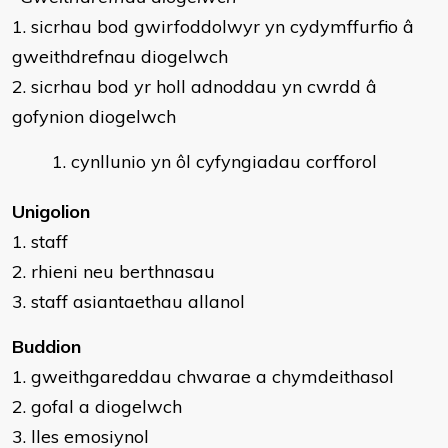
1. sicrhau bod gwirfoddolwyr yn cydymffurfio â
gweithdrefnau diogelwch
2. sicrhau bod yr holl adnoddau yn cwrdd â
gofynion diogelwch
cynllunio yn ôl cyfyngiadau corfforol
Unigolion
1. staff
2. rhieni neu berthnasau
3. staff asiantaethau allanol
Buddion
1. gweithgareddau chwarae a chymdeithasol
2. gofal a diogelwch
3. lles emosiynol