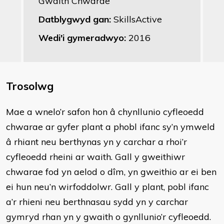
Gwaith Chwarae
Datblygwyd gan:
SkillsActive
Wedi'i gymeradwyo:
2016
Trosolwg
​Mae a wnelo’r safon hon â chynllunio cyfleoedd
chwarae ar gyfer plant a phobl ifanc sy’n ymweld
â rhiant neu berthynas yn y carchar a rhoi’r
cyfleoedd rheini ar waith. Gall y gweithiwr
chwarae fod yn aelod o dîm, yn gweithio ar ei ben
ei hun neu’n wirfoddolwr. Gall y plant, pobl ifanc
a’r rhieni neu berthnasau sydd yn y carchar
gymryd rhan yn y gwaith o gynllunio’r cyfleoedd.