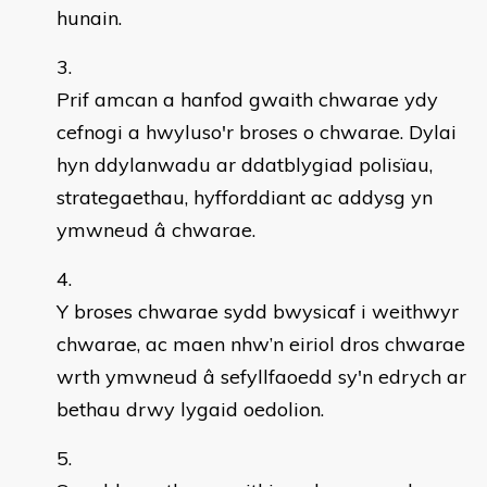
hunain.
Prif amcan a hanfod gwaith chwarae ydy
cefnogi a hwyluso'r broses o chwarae. Dylai
hyn ddylanwadu ar ddatblygiad polisïau,
strategaethau, hyfforddiant ac addysg yn
ymwneud â chwarae.
Y broses chwarae sydd bwysicaf i weithwyr
chwarae, ac maen nhw’n eiriol dros chwarae
wrth ymwneud â sefyllfaoedd sy'n edrych ar
bethau drwy lygaid oedolion.