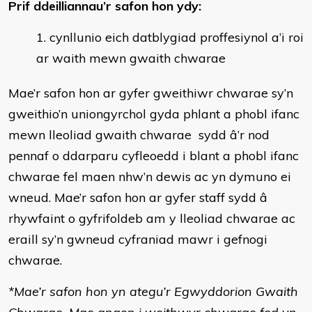
Prif ddeilliannau’r safon hon ydy:
cynllunio eich datblygiad proffesiynol a’i roi
ar waith mewn gwaith chwarae
Mae’r safon hon ar gyfer gweithiwr chwarae sy’n
gweithio’n uniongyrchol gyda phlant a phobl ifanc
mewn lleoliad gwaith chwarae sydd â’r nod
pennaf o ddarparu cyfleoedd i blant a phobl ifanc
chwarae fel maen nhw’n dewis ac yn dymuno ei
wneud. Mae’r safon hon ar gyfer staff sydd â
rhywfaint o gyfrifoldeb am y lleoliad chwarae ac
eraill sy’n gwneud cyfraniad mawr i gefnogi
chwarae.
*Mae’r safon hon yn ategu’r Egwyddorion Gwaith