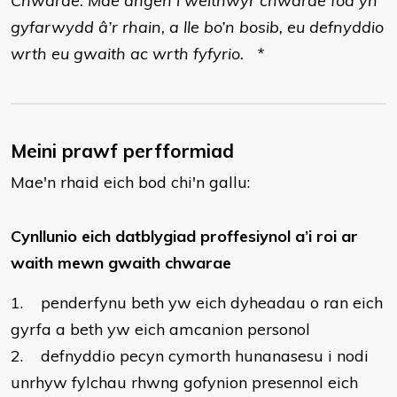
Chwarae. Mae angen i weithwyr chwarae fod yn
gyfarwydd â’r rhain, a lle bo’n bosib, eu defnyddio
wrth eu gwaith ac wrth fyfyrio. *
Meini prawf perfformiad
Mae'n rhaid eich bod chi'n gallu:
Cynllunio eich datblygiad proffesiynol a’i roi ar
waith mewn gwaith chwarae
1. penderfynu beth yw eich dyheadau o ran eich
gyrfa a beth yw eich amcanion personol
2. defnyddio pecyn cymorth hunanasesu i nodi
unrhyw fylchau rhwng gofynion presennol eich