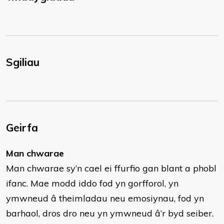
Sgiliau
Geirfa
Man chwarae
Man chwarae sy’n cael ei ffurfio gan blant a phobl
ifanc. Mae modd iddo fod yn gorfforol, yn
ymwneud â theimladau neu emosiynau, fod yn
barhaol, dros dro neu yn ymwneud â’r byd seiber.