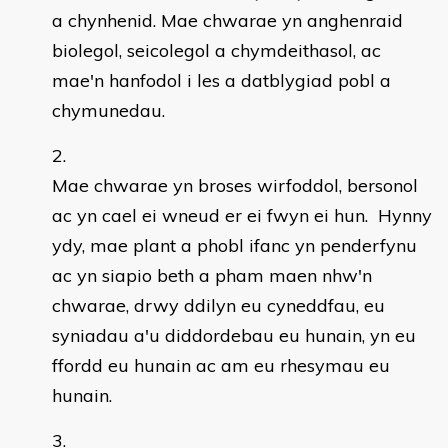
a chynhenid. Mae chwarae yn anghenraid
biolegol, seicolegol a chymdeithasol, ac
mae'n hanfodol i les a datblygiad pobl a
chymunedau.
Mae chwarae yn broses wirfoddol, bersonol
ac yn cael ei wneud er ei fwyn ei hun. Hynny
ydy, mae plant a phobl ifanc yn penderfynu
ac yn siapio beth a pham maen nhw'n
chwarae, drwy ddilyn eu cyneddfau, eu
syniadau a'u diddordebau eu hunain, yn eu
ffordd eu hunain ac am eu rhesymau eu
hunain.