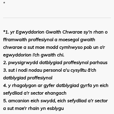
*
*1. yr Egwyddorion Gwaith Chwarae sy’n rhan o
fframwaith proffesiynol a moesegol gwaith
chwarae a sut mae modd cymhwyso pob un o’r
egwyddorion i’ch gwaith chi.
2. pwysigrwydd datblygiad proffesiynol parhaus
3. sut i nodi nodau personol a’u cysylltu â’ch
datblygiad proffesiynol
4. y rhagolygon ar gyfer datblygiad gyrfa yn eich
sefydliad a’r sector ehangach
5. amcanion eich swydd, eich sefydliad a’r sector
a sut mae’r rhain yn esblygu