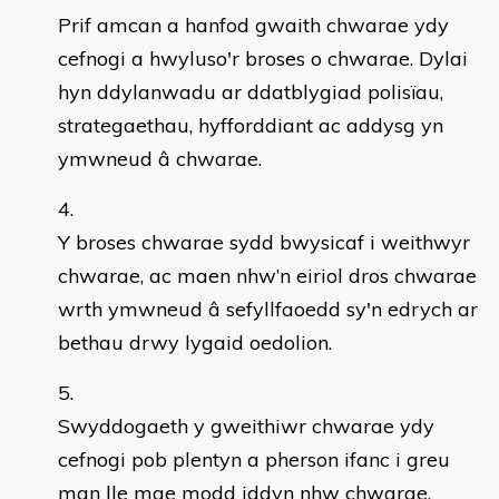
Prif amcan a hanfod gwaith chwarae ydy
cefnogi a hwyluso'r broses o chwarae. Dylai
hyn ddylanwadu ar ddatblygiad polisïau,
strategaethau, hyfforddiant ac addysg yn
ymwneud â chwarae.
Y broses chwarae sydd bwysicaf i weithwyr
chwarae, ac maen nhw’n eiriol dros chwarae
wrth ymwneud â sefyllfaoedd sy'n edrych ar
bethau drwy lygaid oedolion.
Swyddogaeth y gweithiwr chwarae ydy
cefnogi pob plentyn a pherson ifanc i greu
man lle mae modd iddyn nhw chwarae.