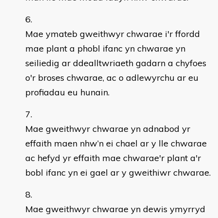
Mae ymateb gweithwyr chwarae i'r ffordd
mae plant a phobl ifanc yn chwarae yn
seiliedig ar ddealltwriaeth gadarn a chyfoes
o'r broses chwarae, ac o adlewyrchu ar eu
profiadau eu hunain.
Mae gweithwyr chwarae yn adnabod yr
effaith maen nhw’n ei chael ar y lle chwarae
ac hefyd yr effaith mae chwarae'r plant a'r
bobl ifanc yn ei gael ar y gweithiwr chwarae.
Mae gweithwyr chwarae yn dewis ymyrryd