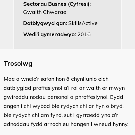
Sectorau Busnes (Cyfresi):
Gwaith Chwarae
Datblygwyd gan:
SkillsActive
Wedi'i gymeradwyo:
2016
Trosolwg
​Mae a wnelo’r safon hon â chynllunio eich
datblygiad proffesiynol a’i roi ar waith er mwyn
gwireddu nodau personol a phroffesiynol. Bydd
angen i chi wybod ble rydych chi ar hyn o bryd,
ble rydych chi am fynd, sut i gyrraedd yno a’r
adnoddau fydd arnoch eu hangen i wneud hynny.