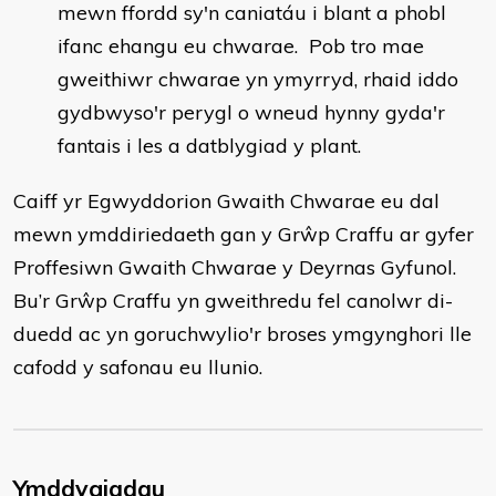
mewn ffordd sy'n caniatáu i blant a phobl
ifanc ehangu eu chwarae. Pob tro mae
gweithiwr chwarae yn ymyrryd, rhaid iddo
gydbwyso'r perygl o wneud hynny gyda'r
fantais i les a datblygiad y plant.
Caiff yr Egwyddorion Gwaith Chwarae eu dal
mewn ymddiriedaeth gan y Grŵp Craffu ar gyfer
Proffesiwn Gwaith Chwarae y Deyrnas Gyfunol.
Bu’r Grŵp Craffu yn gweithredu fel canolwr di-
duedd ac yn goruchwylio'r broses ymgynghori lle
cafodd y safonau eu llunio.
Ymddygiadau