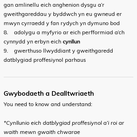
gan amlinellu eich anghenion dysgu a’r
gweithgareddau y byddwch yn eu gwneud er
mwyn cyrraedd y fan rydych yn dymuno bod
8. adolygu a myfyrio ar eich perfformiad a’ch
cynnydd yn erbyn eich
cynllun
9. gwerthuso llwyddiant y gweithgaredd
datblygiad proffesiynol parhaus
Gwybodaeth a Dealltwriaeth
You need to know and understand:
*Cynllunio eich datblygiad proffesiynol a’i roi ar
waith mewn gwaith chwarae