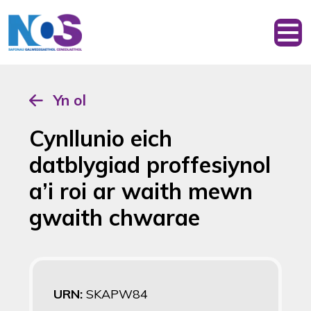
Yn ol
Cynllunio eich
datblygiad proffesiynol
a’i roi ar waith mewn
gwaith chwarae
URN:
SKAPW84