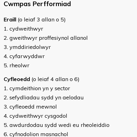
Cwmpas Perfformiad
Eraill
(o leiaf 3 allan o 5)
1. cydweithwyr
2. gweithwyr proffesiynol allanol
3. ymddiriedolwyr
4. cyfarwyddwr
5. rheolwr
Cyfleoedd
(o leiaf 4 allan o 6)
1. cymdeithion yn y sector
2. sefydliadau sydd yn aelodau
3. cyfleoedd mewnol
4. cydweithwyr cysgodol
5. awdurdodau sydd wedi eu rheoleiddio
6. cyfnodolion masnachol