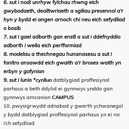
6. sut i nodi unrhyw fylchau rhwng eich
gwybodaeth, dealltwriaeth a sgiliau presennol a’r
hyn y bydd ei angen arnoch chi neu eich sefydliad
o bosib
7. sut i gael adborth gan eraill a sut i ddefnyddio
adborth i wella eich perfformiad
8. modelau a thechnegau hunanasesu a sut i
fonitro ansawdd eich gwaith a’r broses waith yn
erbyn y gofynion
9. sut i lunio *
cynllun
datblygiad proffesiynol
parhaus a beth ddylid ei gynnwys ynddo gan
gynnwys amcanion
CAMPUS
10. pwysigrwydd adnabod y gwerth ychwanegol
y bydd datblygiad proffesiynol parhaus yn ei roi
i’ch sefydliad