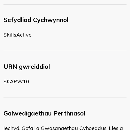
Sefydliad Cychwynnol
SkillsActive
URN gwreiddiol
SKAPW10
Galwedigaethau Perthnasol
Iechyd, Gofal a Gwasanaethau Cyhoeddus, Lles a