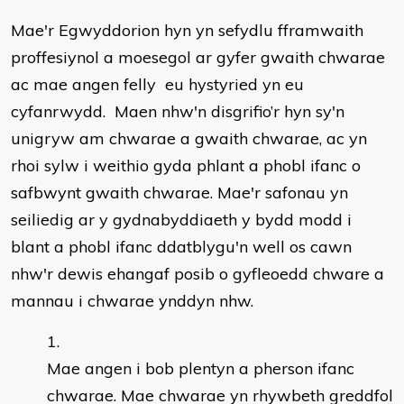
Mae'r Egwyddorion hyn yn sefydlu fframwaith
proffesiynol a moesegol ar gyfer gwaith chwarae
ac mae angen felly eu hystyried yn eu
cyfanrwydd. Maen nhw'n disgrifio’r hyn sy'n
unigryw am chwarae a gwaith chwarae, ac yn
rhoi sylw i weithio gyda phlant a phobl ifanc o
safbwynt gwaith chwarae. Mae'r safonau yn
seiliedig ar y gydnabyddiaeth y bydd modd i
blant a phobl ifanc ddatblygu'n well os cawn
nhw'r dewis ehangaf posib o gyfleoedd chware a
mannau i chwarae ynddyn nhw.
Mae angen i bob plentyn a pherson ifanc
chwarae. Mae chwarae yn rhywbeth greddfol