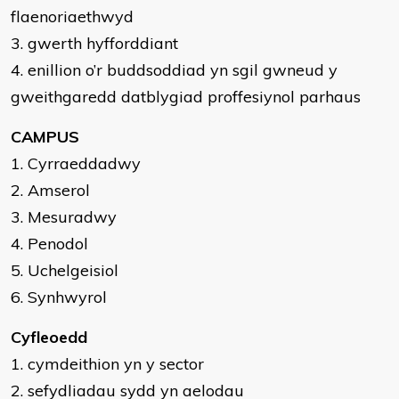
flaenoriaethwyd
3. gwerth hyfforddiant
4. enillion o’r buddsoddiad yn sgil gwneud y
gweithgaredd datblygiad proffesiynol parhaus
CAMPUS
1. Cyrraeddadwy
2. Amserol
3. Mesuradwy
4. Penodol
5. Uchelgeisiol
6. Synhwyrol
Cyfleoedd
1. cymdeithion yn y sector
2. sefydliadau sydd yn aelodau