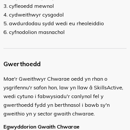
3. cyfleoedd mewnol
4. cydweithwyr cysgodol
5. awdurdodau sydd wedi eu rheoleiddio
6. cyfnodolion masnachol
Gwerthoedd
​Mae'r Gweithwyr Chwarae oedd yn rhan o
ysgrifennu'r safon hon, law yn llaw â SkillsActive,
wedi cytuno i fabwysiadu'r canlynol fel y
gwerthoedd fydd yn berthnasol i bawb sy'n
gweithio yn y sector gwaith chwarae.
Egwyddorion Gwaith Chwarae