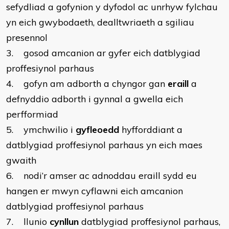
sefydliad a gofynion y dyfodol ac unrhyw fylchau
yn eich gwybodaeth, dealltwriaeth a sgiliau
presennol
3. gosod amcanion ar gyfer eich datblygiad
proffesiynol parhaus
4. gofyn am adborth a chyngor gan
eraill
a
defnyddio adborth i gynnal a gwella eich
perfformiad
5. ymchwilio i
gyfleoedd
hyfforddiant a
datblygiad proffesiynol parhaus yn eich maes
gwaith
6. nodi’r amser ac adnoddau eraill sydd eu
hangen er mwyn cyflawni eich amcanion
datblygiad proffesiynol parhaus
7. llunio
cynllun
datblygiad proffesiynol parhaus,