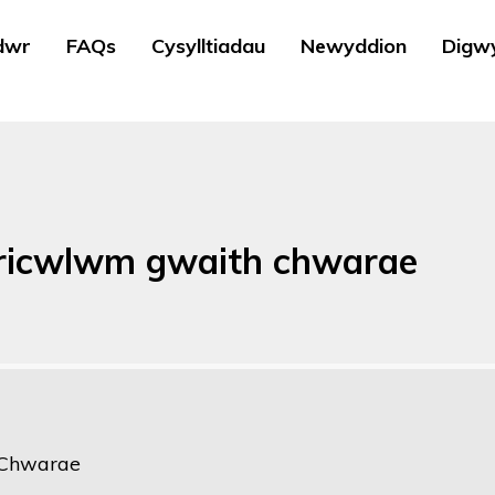
dwr
FAQs
Cysylltiadau
Newyddion
Digw
wricwlwm gwaith chwarae
 Chwarae