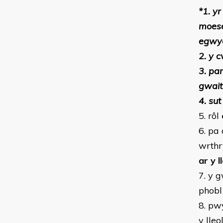
*1. y
moese
egwyd
2. y 
3. pa
gwai
4. su
5. rôl
6. pa
wrthr
ar y 
7. y 
phobl
8. pw
y lle