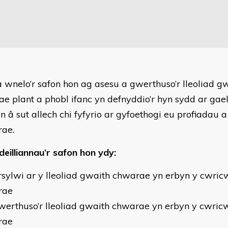
a wnelo’r safon hon ag asesu a gwerthuso’r lleoliad 
ae plant a phobl ifanc yn defnyddio’r hyn sydd ar gae
n â sut allech chi fyfyrio ar gyfoethogi eu profiadau 
ae.
deilliannau’r safon hon ydy:
sylwi ar y lleoliad gwaith chwarae yn erbyn y cwr
rae
erthuso’r lleoliad gwaith chwarae yn erbyn y cwri
rae