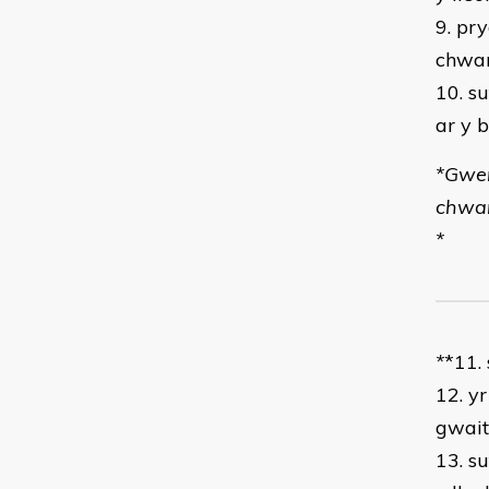
9. pr
chwa
10. s
ar y 
*Gwer
chwa
*
*
*11.
12. yr
gwait
13. s