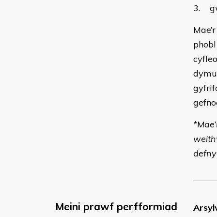
3. gw
Mae’r
phobl
cyfle
dymun
gyfri
gefno
*Mae’
weith
defny
Meini prawf perfformiad
Arsyl