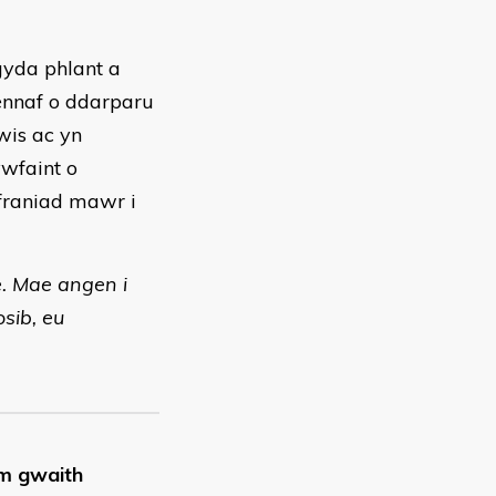
 gyda phlant a
ennaf o ddarparu
wis ac yn
ywfaint o
yfraniad mawr i
. Mae angen i
sib, eu
wm gwaith