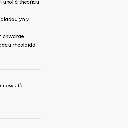
 unol â theorïau
idiadau yn y
th chwarae
adau rheolaidd
lwm gwaith