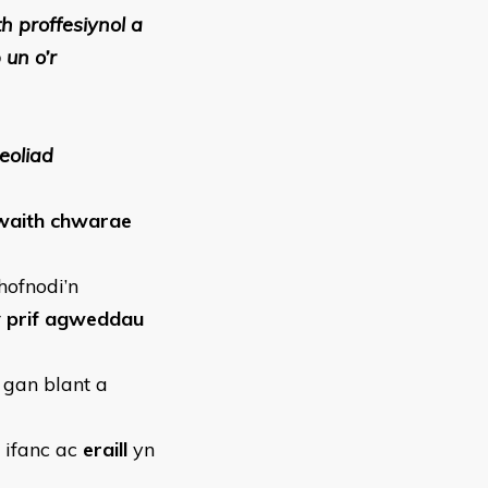
 proffesiynol a
un o’r
eoliad
gwaith chwarae
hofnodi’n
r
prif agweddau
 gan blant a
 ifanc ac
eraill
yn