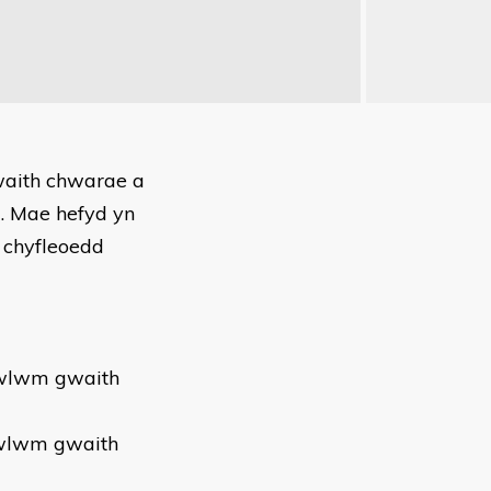
gwaith chwarae a
l. Mae hefyd yn
a chyfleoedd
icwlwm gwaith
cwlwm gwaith