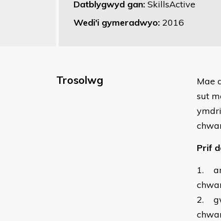
Datblygwyd gan:
SkillsActive
Wedi'i gymeradwyo:
2016
Trosolwg
​Mae 
sut m
ymdri
chwar
Prif d
1. ar
chwa
2. gw
chwa