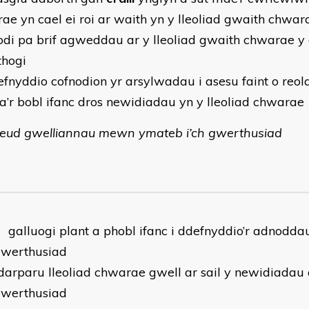
ae yn cael ei roi ar waith yn y lleoliad gwaith chwar
di pa brif agweddau ar y lleoliad gwaith chwarae y 
thogi
fnyddio cofnodion yr arsylwadau i asesu faint o reol
 a’r bobl ifanc dros newidiadau yn y lleoliad chwarae
ud gwelliannau mewn ymateb i’ch gwerthusiad
 galluogi plant a phobl ifanc i ddefnyddio’r adnodd
gwerthusiad
arparu lleoliad chwarae gwell ar sail y newidiadau
gwerthusiad