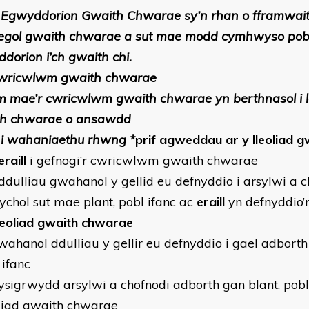
r Egwyddorion Gwaith Chwarae sy’n rhan o fframwaith
gol gwaith chwarae a sut mae modd cymhwyso pob 
dorion i’ch gwaith chi.
cwricwlwm gwaith chwarae
m mae’r cwricwlwm gwaith chwarae yn berthnasol i l
th chwarae o ansawdd
t i wahaniaethu rhwng *
prif agweddau ar y lleoliad 
eraill
i gefnogi’r cwricwlwm gwaith chwarae
 ddulliau gwahanol y gellid eu defnyddio i arsylwi a c
ychol sut mae plant, pobl ifanc ac
eraill
yn defnyddio’
lleoliad gwaith chwarae
gwahanol ddulliau y gellir eu defnyddio i gael adborth
 ifanc
ysigrwydd arsylwi a chofnodi adborth gan blant, pobl
oliad gwaith chwarae