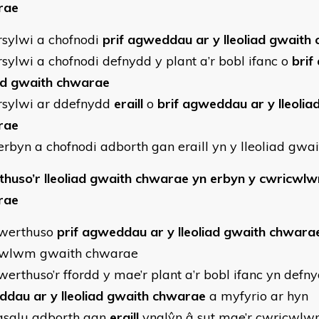
rae
sylwi a chofnodi
prif agweddau ar y lleoliad gwaith
sylwi a chofnodi defnydd y plant a’r bobl ifanc o
brif
iad gwaith chwarae
sylwi ar ddefnydd
eraill
o
brif agweddau ar y lleolia
rae
rbyn a chofnodi adborth gan eraill yn y lleoliad gwa
huso’r lleoliad gwaith chwarae yn erbyn y cwricwl
rae
werthuso
prif agweddau ar y lleoliad gwaith chwara
cwlwm gwaith chwarae
erthuso’r ffordd y mae’r plant a’r bobl ifanc yn defn
dau ar y lleoliad gwaith chwarae
a myfyrio ar hyn
sglu adborth gan
eraill
ynglŷn â sut mae’r cwricwl