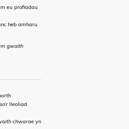
 am eu profiadau
ifanc heb amharu
lwm gwaith
borth
o’r lleoliad
gwaith chwarae yn