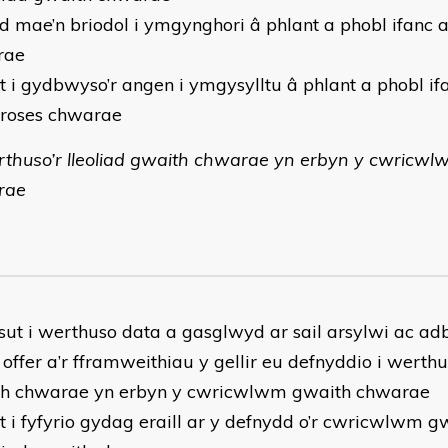
yd mae’n briodol i ymgynghori â phlant a phobl ifanc
rae
ut i gydbwyso’r angen i ymgysylltu â phlant a phobl 
broses chwarae
thuso’r lleoliad gwaith chwarae yn erbyn y cwricw
rae
 sut i werthuso data a gasglwyd ar sail arsylwi ac ad
 offer a’r fframweithiau y gellir eu defnyddio i werthus
h chwarae yn erbyn y cwricwlwm gwaith chwarae
ut i fyfyrio gydag eraill ar y defnydd o’r cwricwlwm 