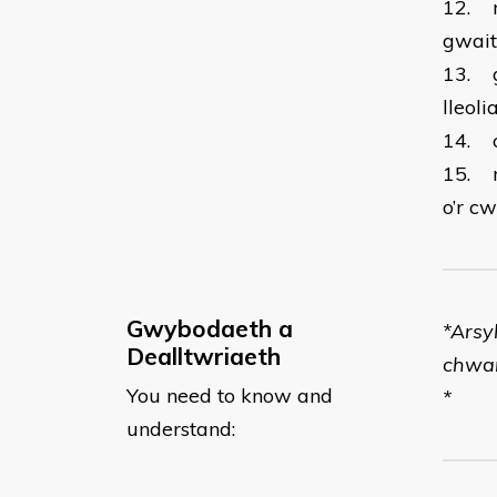
12. r
gwait
13. g
lleol
14. 
15. r
o’r c
Gwybodaeth a
*​Ars
Dealltwriaeth
chwa
You need to know and
*
understand: