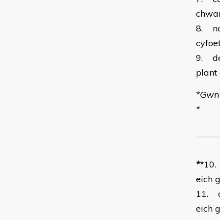
chwar
8. no
cyfoe
9. de
plant
*Gwne
*
*
*
10.
eich 
11. d
eich 