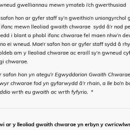
neud gwelliannau mewn ymateb i’ch gwerthusiad
 safon hon ar gyfer staff sy’n gweithio’n uniongyrchol
 ifanc mewn lleoliad gwaith chwarae sydd â’r nod p
oedd i blant a phobl ifanc chwarae fel maen nhw’n de
o ei wneud. Mae’r safon hon ar gyfer staff sydd â rh
foldeb am y lleoliad chwarae ac eraill sy’n gwneud c
gi chwarae.
r safon hon yn ategu’r Egwyddorion Gwaith Chwarae
wyr chwarae fod yn gyfarwydd â’r rhain, a lle bo’n bo
ddio wrth eu gwaith ac wrth fyfyrio. *
wi ar y lleoliad gwaith chwarae yn erbyn y cwricwl