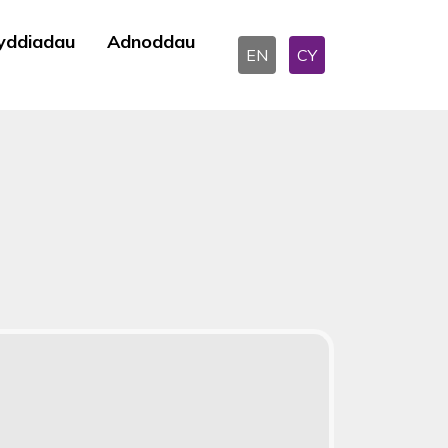
yddiadau
Adnoddau
EN
CY