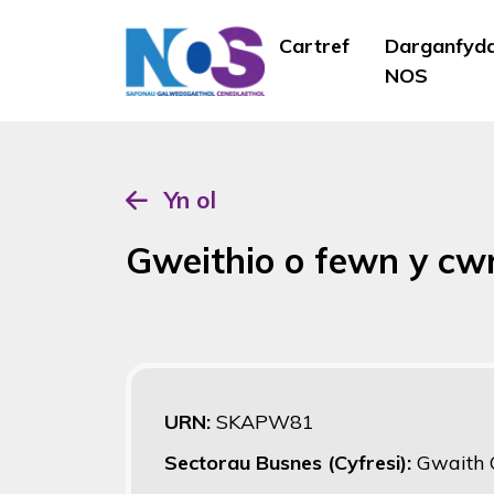
Cartref
Darganfyd
NOS
Yn ol
Gweithio o fewn y c
URN:
SKAPW81
Sectorau Busnes (Cyfresi):
Gwaith