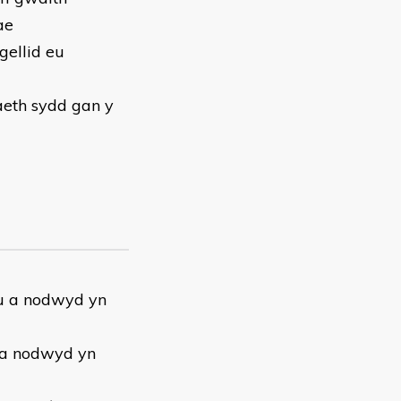
ae
gellid eu
aeth sydd gan y
au a nodwyd yn
 a nodwyd yn