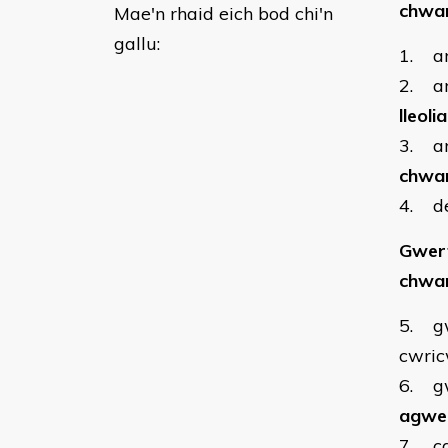
chwa
Mae'n rhaid eich bod chi'n
gallu:
1. ar
2. ar
lleol
3. ar
chwa
4. de
Gwert
chwa
5. g
cwri
6. gw
agwed
7. ca