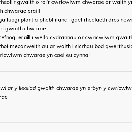
heoli’r gwaith o roi’r cwricwlwm chwarae ar waith yn
h chwarae eraill
alluogi plant a phobl ifanc i gael rheolaeth dros new
iad gwaith chwarae
cefnogi
eraill
i wella cydrannau o’r cwricwlwm gwai
hoi mecanweithiau ar waith i sicrhau bod gwerthusi
wricwlwm chwarae yn cael eu cynnal
ylwi ar y lleoliad gwaith chwarae yn erbyn y cwricw
rae