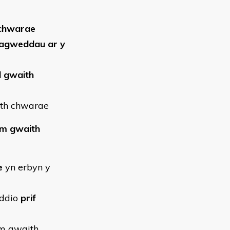
 chwarae
 agweddau ar y
d gwaith
ith chwarae
wm gwaith
e
yn erbyn y
yddio
prif
wm gwaith