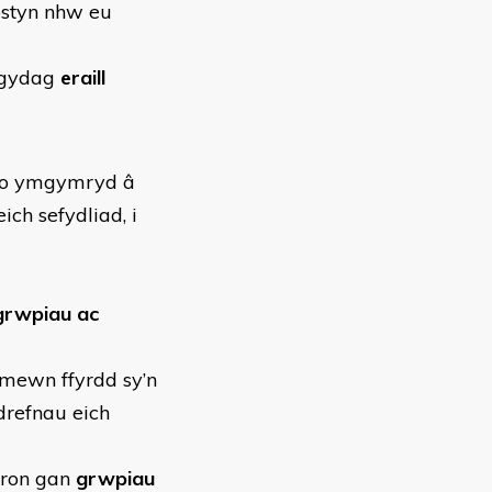
ostyn nhw eu
 gydag
eraill
d o ymgymryd â
ch sefydliad, i
grwpiau ac
mewn ffyrdd sy’n
drefnau eich
eron gan
grwpiau