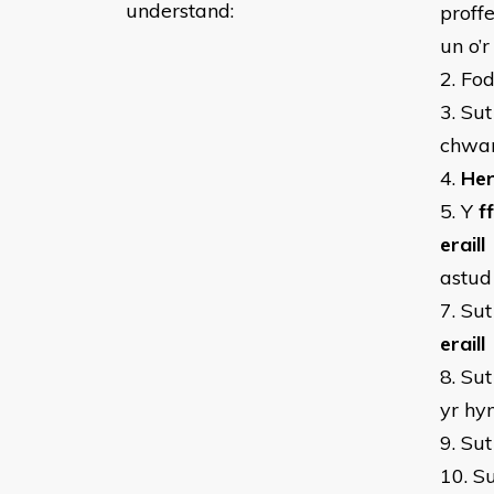
understand:
proff
un o’
2. Fo
3. Su
chwa
4.
Her
5. Y
f
eraill
astud
7. Su
eraill
8. Su
yr hyn
9. Su
10. S