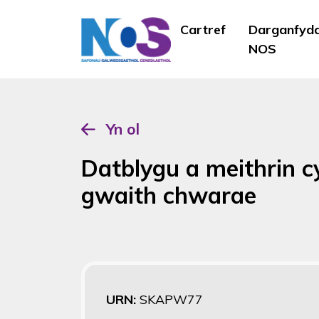
Cartref
Darganfyd
NOS
Yn ol
Datblygu a meithrin cy
gwaith chwarae
URN:
SKAPW77