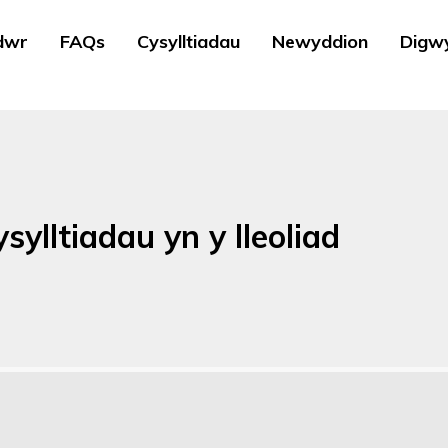
dwr
FAQs
Cysylltiadau
Newyddion
Digw
sylltiadau yn y lleoliad