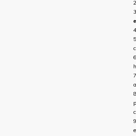
e
a
e