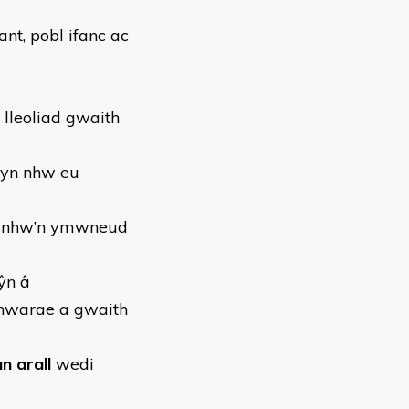
t, pobl ifanc ac
 lleoliad gwaith
tyn nhw eu
en nhw’n ymwneud
ŷn â
hwarae a gwaith
n arall
wedi