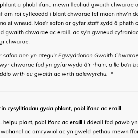
phlant a phobl ifanc mewn lleoliad gwaith chwarae ac 
f am roi cyfleoedd i blant chwarae fel maen nhw’n d
o ei wneud. Mae’r safon ar gyfer staff sydd â pheth c
iad gwaith chwarae ac eraill, ac sy’n gwneud cyfrania
gi chwarae.
r safon hon yn ategu’r Egwyddorion Gwaith Chwarae
wyr chwarae fod yn gyfarwydd â’r rhain, a lle bo’n bo
ddio wrth eu gwaith ac wrth adlewyrchu. *
in cysylltiadau gyda phlant, pobl ifanc ac eraill
helpu plant, pobl ifanc ac
eraill
i ddeall fod pawb yn
gwahanol ac amrywiol ac yn gweld pethau mewn ffo