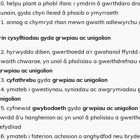
helpu plant a phobl ifanc i ymdrin â gwrthdaro dr
unain, gyda chyn lleied â phosib o ymyrraeth
annog a chymryd rhan mewn gwaith adlewyrchu
rin cysylltiadau gyda grwpiau ac unigolion
hyrwyddo diben, gwerthoedd a’r gwahanol ffyrd
waith chwarae, yn unol â pholisïau a gweithdrefnau ei
rwpiau ac unigolion
cyfathrebu
gyda
grwpiau ac unigolion
ymateb i gwestiynau, syniadau ac awgrymiadau
nigolion
cyfnewid
gwybodaeth
gyda
grwpiau ac unigolion
wrdd â’u hanghenion ac yn unol â pholisïau a gweith
efydliad
ymateb i faterion, achosion o anghydfod neu bryd