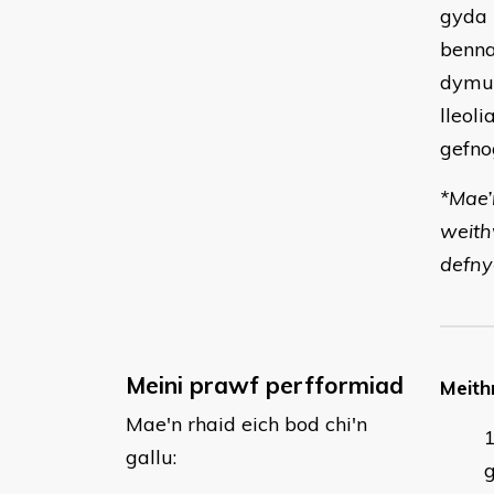
gyda 
benna
dymun
lleol
gefno
*Mae’
weith
defny
Meini prawf perfformiad
Meithr
Mae'n rhaid eich bod chi'n
gallu: