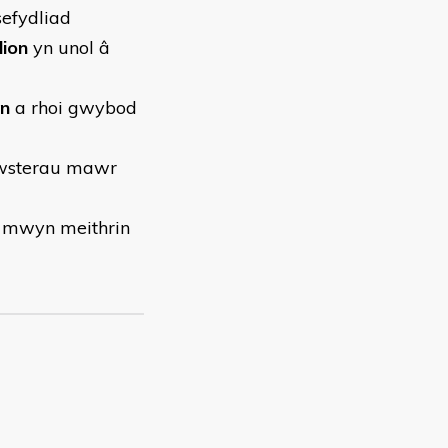
sefydliad
lion
yn unol â
on
a rhoi gwybod
wsterau mawr
r mwyn meithrin