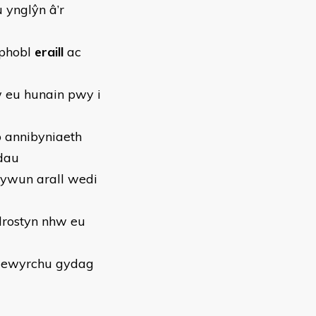
 ynglŷn â’r
 phobl
eraill
ac
w eu hunain pwy i
o annibyniaeth
dau
hywun arall wedi
 drostyn nhw eu
lewyrchu gydag