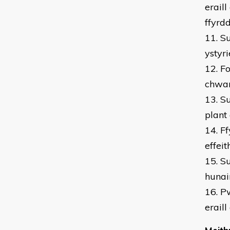
erail
ffyrd
11. S
ystyr
12. F
chwar
13. S
plant
14. F
effei
15. S
hunai
16. P
eraill