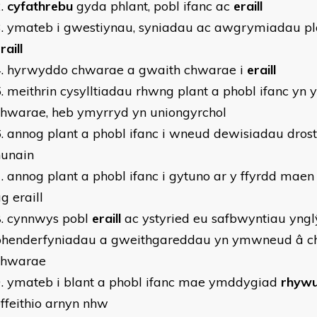
cyfathrebu
gyda phlant, pobl ifanc ac
eraill
ymateb i gwestiynau, syniadau ac awgrymiadau plan
raill
hyrwyddo chwarae a gwaith chwarae i
eraill
meithrin cysylltiadau rhwng plant a phobl ifanc yn y
chwarae, heb ymyrryd yn uniongyrchol
annog plant a phobl ifanc i wneud dewisiadau dros
hunain
annog plant a phobl ifanc i gytuno ar y ffyrdd ma
g eraill
cynnwys pobl
eraill
ac ystyried eu safbwyntiau yngl
phenderfyniadau a gweithgareddau yn ymwneud â c
chwarae
ymateb i blant a phobl ifanc mae ymddygiad
rhywu
ffeithio arnyn nhw