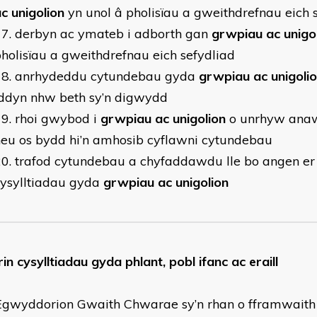
c unigolion
yn unol â pholisïau a gweithdrefnau eich 
derbyn ac ymateb i adborth gan
grwpiau ac unigo
holisïau a gweithdrefnau eich sefydliad
anrhydeddu cytundebau gyda
grwpiau ac unigoli
iddyn nhw beth sy’n digwydd
rhoi gwybod i
grwpiau ac unigolion
o unrhyw ana
eu os bydd hi’n amhosib cyflawni cytundebau
trafod cytundebau a chyfaddawdu lle bo angen e
cysylltiadau gyda
grwpiau ac unigolion
rin cysylltiadau gyda phlant, pobl ifanc ac eraill
 Egwyddorion Gwaith Chwarae sy’n rhan o fframwaith