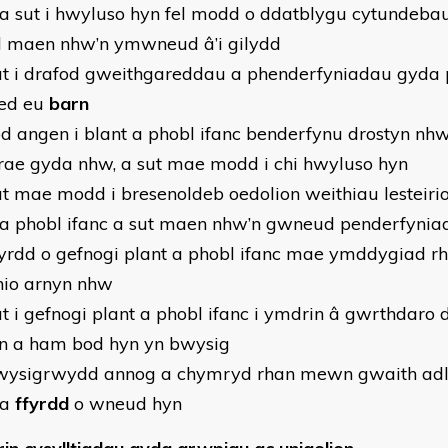
l a sut i hwyluso hyn fel modd o ddatblygu cytundebau
d maen nhw’n ymwneud â’i gilydd
ut i drafod gweithgareddau a phenderfyniadau gyda
ied eu
barn
od angen i blant a phobl ifanc benderfynu drostyn nh
ae gyda nhw, a sut mae modd i chi hwyluso hyn
ut mae modd i bresenoldeb oedolion weithiau lesteiri
 a phobl ifanc a sut maen nhw’n gwneud penderfynia
fyrdd o gefnogi plant a phobl ifanc mae ymddygiad r
thio arnyn nhw
ut i gefnogi plant a phobl ifanc i ymdrin â gwrthdaro
n a ham bod hyn yn bwysig
wysigrwydd annog a chymryd rhan mewn gwaith ad
 a
ffyrdd
o wneud hyn