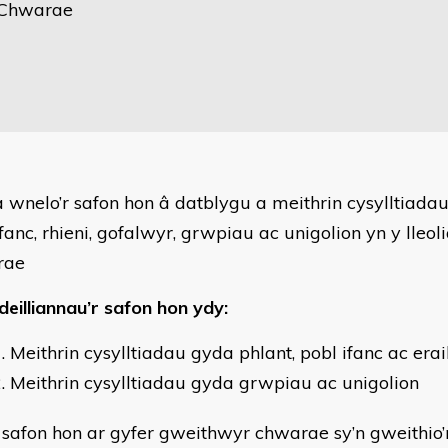
 Chwarae
a wnelo’r safon hon â datblygu a meithrin cysylltiada
ifanc, rhieni, gofalwyr, grwpiau ac unigolion yn y lleo
rae
deilliannau’r safon hon ydy:
Meithrin cysylltiadau gyda phlant, pobl ifanc ac erail
Meithrin cysylltiadau gyda grwpiau ac unigolion
 safon hon ar gyfer gweithwyr chwarae sy’n gweithio’