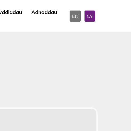
yddiadau
Adnoddau
EN
CY