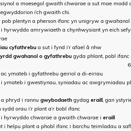
esiynol a moesegol gwaith chwarae a sut mae modd
r egwyddorion i’ch gwaith chi.
d pob plentyn a pherson ifanc yn unigryw a gwahanol
t i hyrwyddo amrywiaeth a chynhwysiant yn eich sefy
rae
iau cyfathrebu
a sut i fynd i’r afael â nhw
fyrdd gwahanol o gyfathrebu
gyda phlant, pobl ifanc
6. Sut i wran
 ac ymateb i gyfathrebu geiriol a di-eiriau
t i ymateb i gwestiynau, syniadau ac awgrymiadau pla
t a phryd i rannu
gwybodaeth
gydag
eraill
, gan ystyr
 sydd orau i’r plant a’r bobl ifanc
t i hyrwyddo chwarae a gwaith chwarae i
eraill
ut i helpu plant a phobl ifanc i barchu teimladau a s