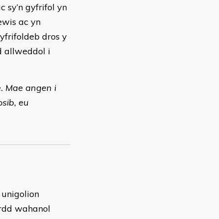
sy’n gyfrifol yn
ewis ac yn
yfrifoldeb dros y
d allweddol i
. Mae angen i
sib, eu
 unigolion
rdd wahanol