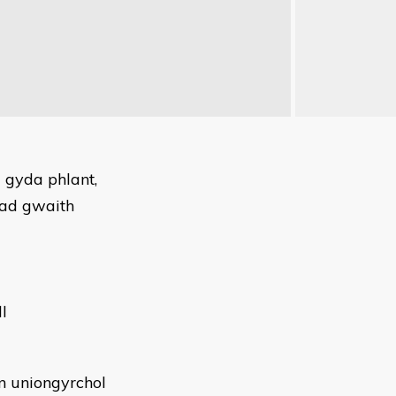
u gyda phlant,
liad gwaith
l
n uniongyrchol