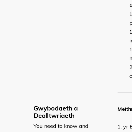
a
p
n
Gwybodaeth a
​Meith
Dealltwriaeth
You need to know and
1. yr