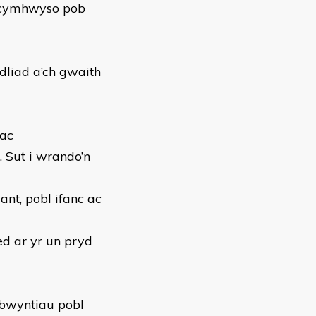
 cymhwyso pob
dliad a’ch gwaith
 ac
do’n
nt, pobl ifanc ac
ied ar yr un pryd
afbwyntiau pobl