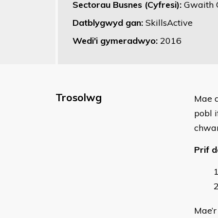
Sectorau Busnes (Cyfresi):
Gwaith
Datblygwyd gan:
SkillsActive
Wedi'i gymeradwyo:
2016
Trosolwg
​Mae 
pobl 
chwa
Prif d
Mae’r