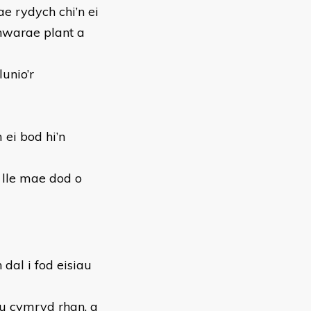
 rydych chi’n ei
hwarae plant a
unio’r
ei bod hi’n
 lle mae dod o
 dal i fod eisiau
u cymryd rhan, a