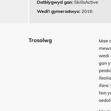
Datblygwyd gan:
SkillsActive
Wedi'i gymeradwyo:
2016
Trosolwg
​Mae 
mewn 
wedi 
gan y
peidi
lleol
ifanc
hon y
oedol