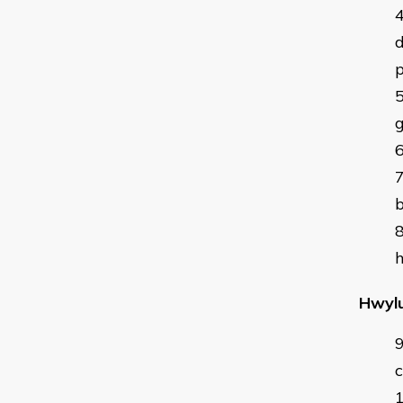
p
Hwylu