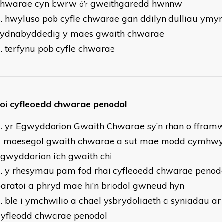
chwarae cyn bwrw
gweithgaredd hwnnw
â’r
hwyluso pob cyfle chwarae gan ddilyn dulliau ymy
cydnabyddedig y maes gwaith chwarae
terfynu pob cyfle chwarae
oi cyfleoedd chwarae penodol
yr Egwyddorion Gwaith Chwarae sy’n rhan o fframwa
a moesegol gwaith chwarae a sut mae modd cymhwys
gwyddorion i’ch gwaith chi
y rhesymau pam fod rhai cyfleoedd chwarae penodo
paratoi a phryd mae hi’n briodol gwneud hyn
ble i ymchwilio a chael ysbrydoliaeth a syniadau a
gyfleodd chwarae penodol