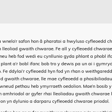
a wnelo’r safon hon â pharatoi a hwyluso cyfleoedd 
lleoliad gwaith chwarae. Fe all y cyfleoedd chwarae
neu heb fod wedi eu cynllunio gyda phlant a phobl if
 plant a’r bobl ifanc bob tro y dewis pa un ai i gymry
o. Fe ddylai’r cyfleoedd hyn fod yn rhan o weithgare
iad gwaith chwarae, lle mae cyfleoedd a phosibiliadau
 wneud pethau heb ymyrraeth oedolion. Mae’n bosib y 
n amhriodol ar gyfer rhai lleoliadau gwaith chwarae 
ion yn dylunio a darparu cyfleoedd chwarae priodol.