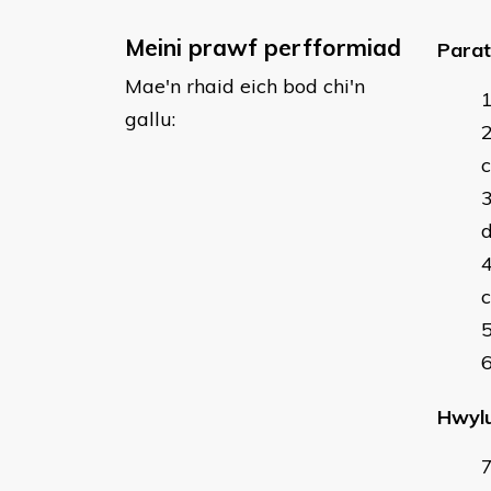
Meini prawf perfformiad
Parat
Mae'n rhaid eich bod chi'n
gallu:
c
Hwylu