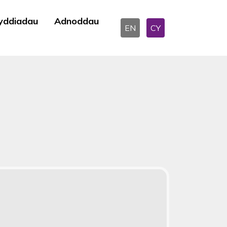
yddiadau
Adnoddau
EN
CY