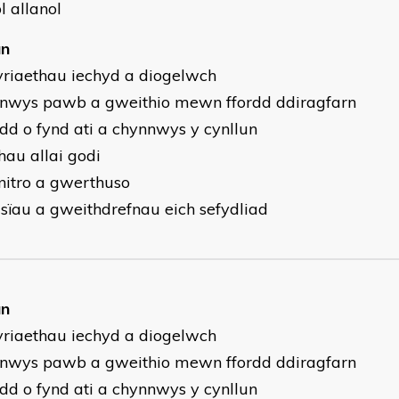
l allanol
un
tyriaethau iechyd a diogelwch
nnwys pawb a gweithio mewn ffordd ddiragfarn
yrdd o fynd ati a chynnwys y cynllun
hau allai godi
nitro a gwerthuso
lisïau a gweithdrefnau eich sefydliad
un
tyriaethau iechyd a diogelwch
nnwys pawb a gweithio mewn ffordd ddiragfarn
yrdd o fynd ati a chynnwys y cynllun