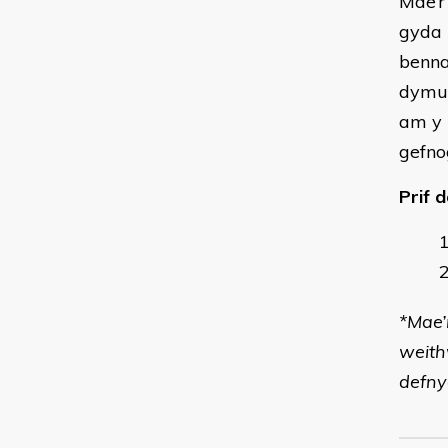
Mae’r
gyda 
benna
dymun
am y 
gefno
Prif d
*Mae’
weith
defny