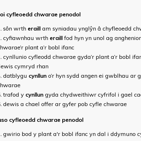
oi cyfleoedd chwarae penodol
sôn wrth
eraill
am syniadau ynglŷn â chyfleoedd c
cyfiawnhau wrth
eraill
fod hyn yn unol ag angheni
hwarae’r plant a’r bobl ifanc
cynllunio cyfleodd chwarae gyda’r plant a’r bobl ifa
dewis cymryd rhan
datblygu
cynllun
o’r hyn sydd angen ei gwblhau ar g
chwarae
trafod y
cynllun
gyda chydweithiwr cyfrifol i gael c
dewis a chael offer ar gyfer pob cyfle chwarae
so cyfleoedd chwarae penodol
gwirio bod y plant a'r bobl ifanc yn dal i ddymuno c