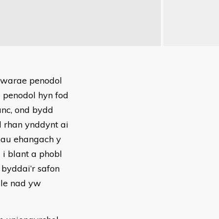
chwarae penodol
 penodol hyn fod
anc, ond bydd
d rhan ynddynt ai
ddau ehangach y
 i blant a phobl
byddai’r safon
lle nad yw