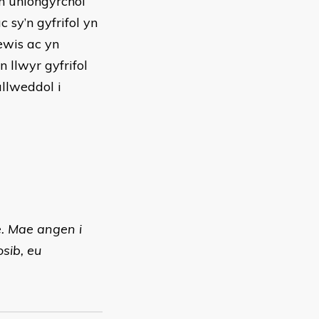
n uniongyrchol
sy’n gyfrifol yn
ewis ac yn
 llwyr gyfrifol
llweddol i
. Mae angen i
sib, eu