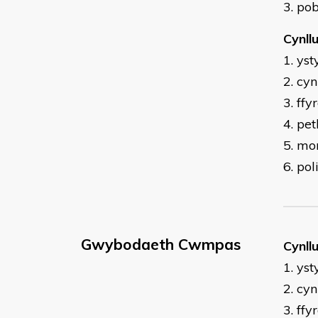
3. pob
Cynll
1. ys
2. cy
3. ff
4. pet
5. mo
6. po
Gwybodaeth Cwmpas
Cynll
1. ys
2. cy
3. ff