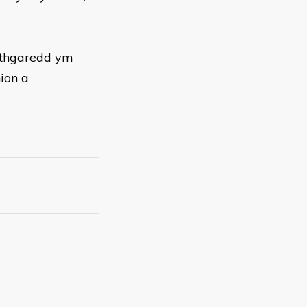
eithgaredd ym
ion a