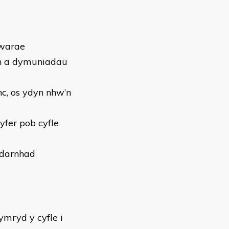
hwarae
on a dymuniadau
nc, os ydyn nhw’n
yfer pob cyfle
adarnhad
ymryd y cyfle i