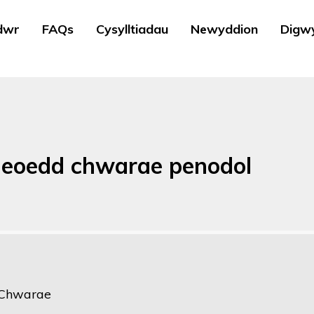
dwr
FAQs
Cysylltiadau
Newyddion
Digw
fleoedd chwarae penodol
 Chwarae