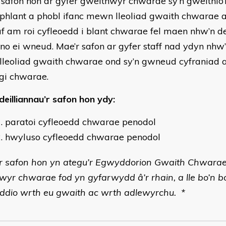
 safon hon ar gyfer gweithwyr chwarae sy’n gweithio’
phlant a phobl ifanc mewn lleoliad gwaith chwarae ac 
f am roi cyfleoedd i blant chwarae fel maen nhw’n d
o ei wneud. Mae’r safon ar gyfer staff nad ydyn nhw’n
lleoliad gwaith chwarae ond sy’n gwneud cyfraniad a
gi chwarae.
deilliannau’r safon hon ydy:
paratoi cyfleoedd chwarae penodol
hwyluso cyfleoedd chwarae penodol
r safon hon yn ategu’r Egwyddorion Gwaith Chwarae
wyr chwarae fod yn gyfarwydd â’r rhain, a lle bo’n bo
ddio wrth eu gwaith ac wrth adlewyrchu. *