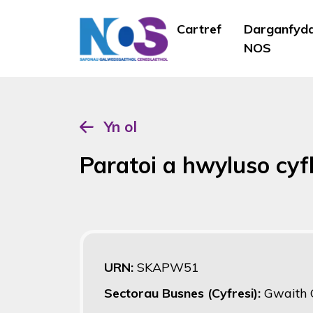
Cartref
Darganfyd
NOS
Yn ol
Paratoi a hwyluso cy
URN:
SKAPW51
Sectorau Busnes (Cyfresi):
Gwaith