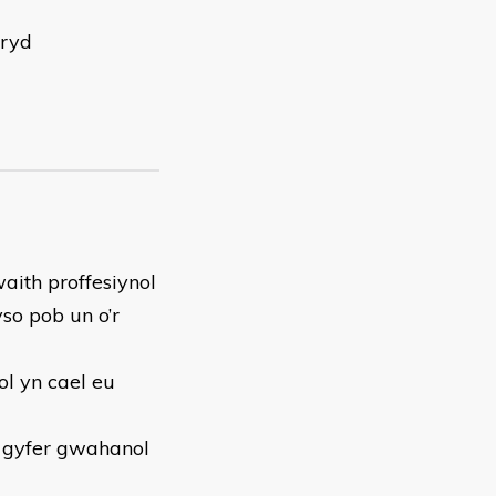
rryd
ith proffesiynol
o pob un o’r
l yn cael eu
r gyfer gwahanol