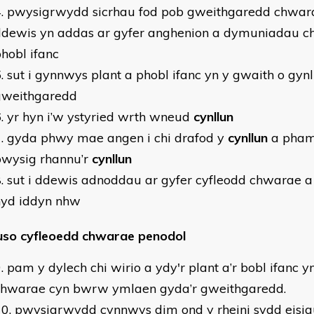
pwysigrwydd sicrhau fod pob gweithgaredd chwarae
ddewis yn addas ar gyfer anghenion a dymuniadau c
hobl ifanc
sut i gynnwys plant a phobl ifanc yn y gwaith o gynll
gweithgaredd
yr hyn i’w ystyried wrth wneud
cynllun
gyda phwy mae angen i chi drafod y
cynllun
a pham 
bwysig rhannu’r
cynllun
sut i ddewis adnoddau ar gyfer cyfleodd chwarae a
hyd iddyn nhw
so cyfleoedd chwarae penodol
pam y dylech chi wirio a ydy'r plant a’r bobl ifanc yn
chwarae cyn bwrw ymlaen gyda’r gweithgaredd.
pwysigrwydd cynnwys dim ond y rheini sydd eisia