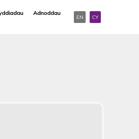
yddiadau
Adnoddau
EN
CY