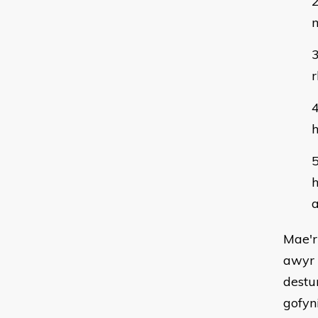
m
r
h
h
Mae'r
awyr 
destu
gofyn