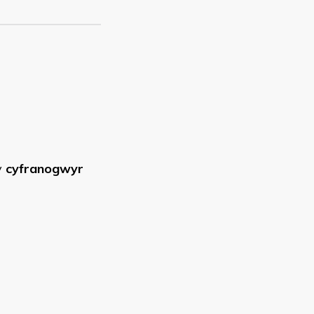
y
cyfranogwyr