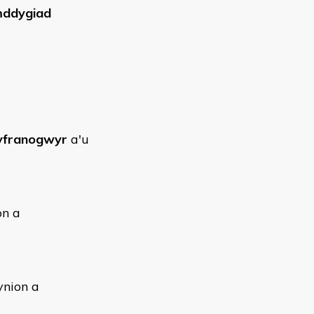
ddygiad
yfranogwyr
a'u
on a
ynion a