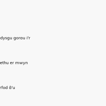
 dysgu gorau i'r
aethu er mwyn
fod â'u