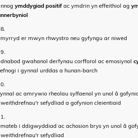
annog
ymddygiad positif
ac ymdrin yn effeithiol ag
ym
nnerbyniol
ymyrryd er mwyn rhwystro neu gyfyngu ar niwed
adnabod gwahanol derfynau corfforol ac emosiynol
c
efnogi i gynnal urddas a hunan-barch
ynnal ac amrywio rheolau sylfaenol yn unol â gofyni
weithdrefnau'r sefydliad a gofynion cleientiaid
mateb i ddigwyddiad ac achosion brys yn unol â gof
weithdrefnau'r sefydliad