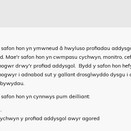
 safon hon yn ymwneud â hwyluso profiadau addysgo
d. Mae'r safon hon yn cwmpasu cychwyn, monitro, ce
nogwr drwy'r profiad addysgol. Bydd y safon hon hef
nogwyr i adnabod sut y gallant drosglwyddo dysgu i
 bywydau.
 safon hon yn cynnwys pum deilliant:
cychwyn y profiad addysgol awyr agored