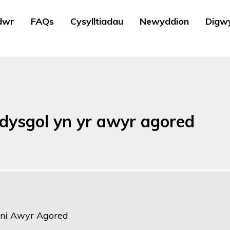
dwr
FAQs
Cysylltiadau
Newyddion
Digw
dysgol yn yr awyr agored
ni Awyr Agored