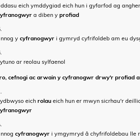
ddasu eich ymddygiad eich hun i gyfarfod ag anghen
cyfranogwyr
a diben y
profiad
annog y
cyfranogwyr
i gymryd cyfrifoldeb am eu dys
ytuno ar reolau sylfaenol
ro, cefnogi ac arwain y cyfranogwr drwy'r profiad 
cydbwyso eich
rolau
eich hun er mwyn sicrhau'r deillia
cyfranogwyr
annog
cyfranogwyr
i ymgymryd â chyfrifoldebau lle