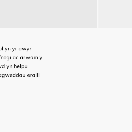
l yn yr awyr
fnogi ac arwain y
yd yn helpu
 agweddau eraill