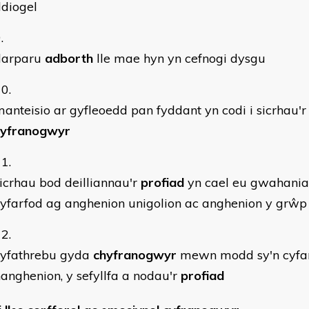
diogel
darparu
adborth
lle mae hyn yn cefnogi dysgu
anteisio ar gyfleoedd pan fyddant yn codi i sicrhau'r
cyfranogwyr
icrhau bod deilliannau'r
profiad
yn cael eu gwahani
yfarfod ag anghenion unigolion ac anghenion y grŵp
cyfathrebu gyda
chyfranogwyr
mewn modd sy'n cyfar
anghenion, y sefyllfa a nodau'r
profiad