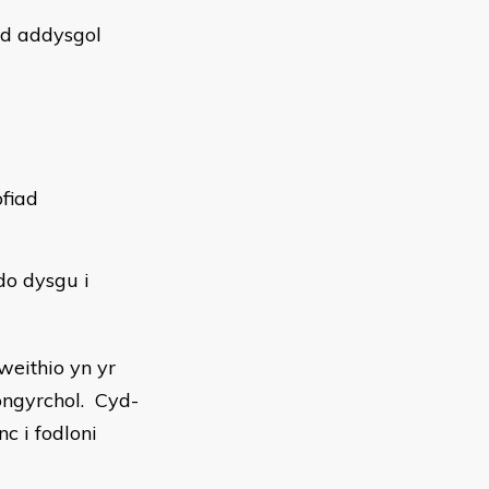
ad addysgol
ofiad
do dysgu i
weithio yn yr
ongyrchol. Cyd-
c i fodloni