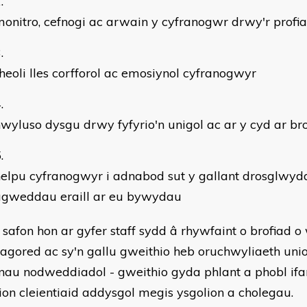
onitro, cefnogi ac arwain y cyfranogwr drwy'r profi
heoli lles corfforol ac emosiynol cyfranogwyr
wyluso dysgu drwy fyfyrio'n unigol ac ar y cyd ar br
elpu cyfranogwyr i adnabod sut y gallant drosglwyd
agweddau eraill ar eu bywydau
 safon hon ar gyfer staff sydd â rhywfaint o brofiad o 
agored ac sy'n gallu gweithio heb oruchwyliaeth uni
nau nodweddiadol - gweithio gyda phlant a phobl ifan
ion cleientiaid addysgol megis ysgolion a cholegau.