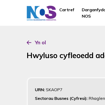
Cartref
Darganfyd
NOS
Yn ol
Hwyluso cyfleoedd ad
URN:
SKAOP7
Sectorau Busnes (Cyfresi):
Rhaglen