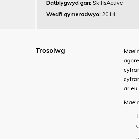
Datblygwyd gan:
SkillsActive
Wedi'i gymeradwyo:
2014
Trosolwg
Mae'r
agore
cyfra
cyfra
ar eu
Mae'r