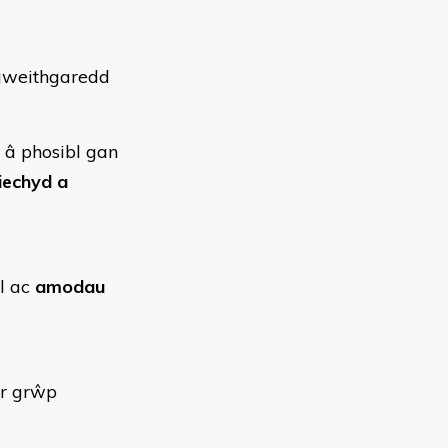
 gweithgaredd
 â phosibl gan
iechyd a
ol ac
amodau
'r grŵp