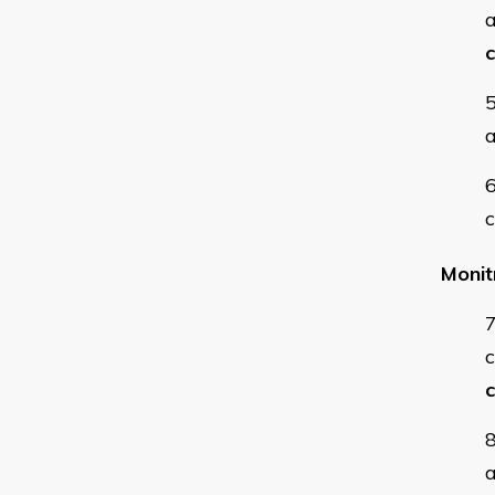
a
c
Monit