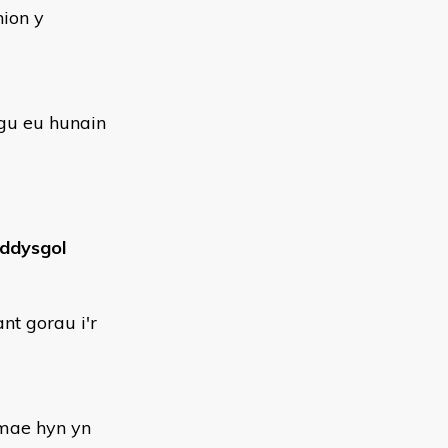
ion y
gu eu hunain
addysgol
nt gorau i'r
 mae hyn yn