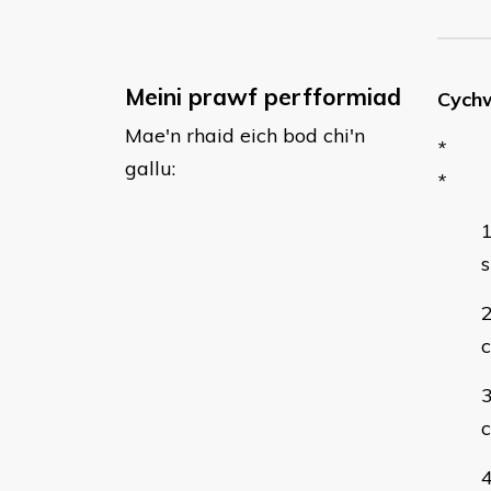
Meini prawf perfformiad
Cychw
Mae'n rhaid eich bod chi'n
*
gallu:
*
s
c