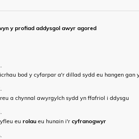
yn y profiad addysgol awyr agored
icrhau bod y cyfarpar a'r dillad sydd eu hangen gan 
reu a chynnal awyrgylch sydd yn ffafriol i ddysgu
cyfleu eu
rolau
eu hunain i'r
cyfranogwyr