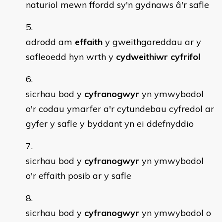
naturiol mewn ffordd sy'n gydnaws â'r safle
adrodd am
effaith
y gweithgareddau ar y
safleoedd hyn wrth y
cydweithiwr cyfrifol
sicrhau bod y
cyfranogwyr
yn ymwybodol
o'r codau ymarfer a'r cytundebau cyfredol ar
gyfer y safle y byddant yn ei ddefnyddio
sicrhau bod y
cyfranogwyr
yn ymwybodol
o'r effaith posib ar y safle
sicrhau bod y
cyfranogwyr
yn ymwybodol o