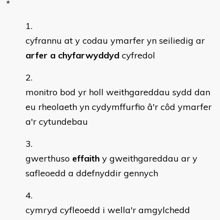
*
cyfrannu at y codau ymarfer yn seiliedig ar
arfer a chyfarwyddyd
cyfredol
monitro bod yr holl weithgareddau sydd dan
eu rheolaeth yn cydymffurfio â'r côd ymarfer
a'r cytundebau
gwerthuso
effaith
y gweithgareddau ar y
safleoedd a ddefnyddir gennych
cymryd cyfleoedd i wella'r amgylchedd