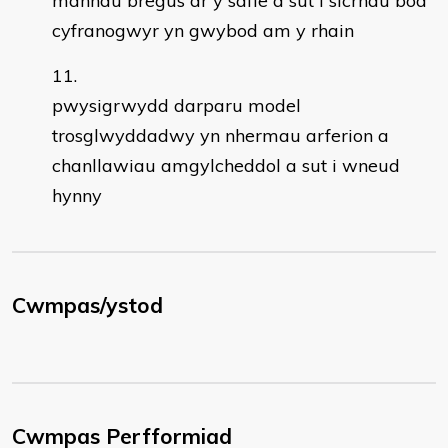
mannau bregus ar y safle a sut i sicrhau bod
cyfranogwyr yn gwybod am y rhain
pwysigrwydd darparu model
trosglwyddadwy yn nhermau arferion a
chanllawiau amgylcheddol a sut i wneud
hynny
Cwmpas/ystod
Cwmpas Perfformiad