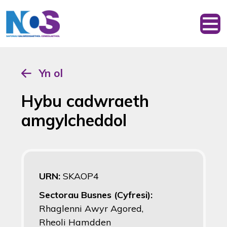
Yn ol
Hybu cadwraeth
amgylcheddol
URN:
SKAOP4
Sectorau Busnes (Cyfresi):
Rhaglenni Awyr Agored,
Rheoli Hamdden