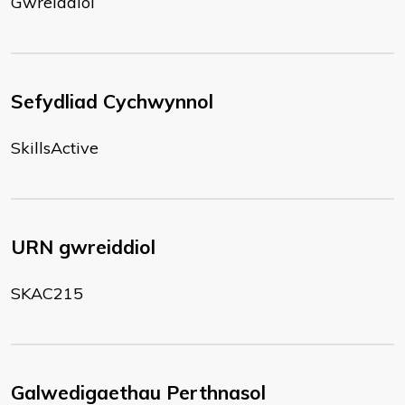
Gwreiddiol
Sefydliad Cychwynnol
SkillsActive
URN gwreiddiol
SKAC215
Galwedigaethau Perthnasol