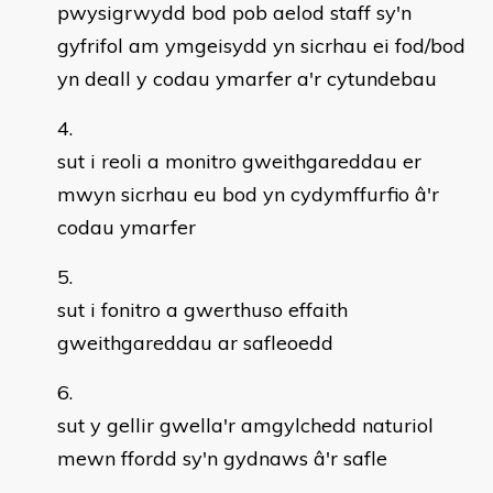
pwysigrwydd bod pob aelod staff sy'n
gyfrifol am ymgeisydd yn sicrhau ei fod/bod
yn deall y codau ymarfer a'r cytundebau
sut i reoli a monitro gweithgareddau er
mwyn sicrhau eu bod yn cydymffurfio â'r
codau ymarfer
sut i fonitro a gwerthuso effaith
gweithgareddau ar safleoedd
sut y gellir gwella'r amgylchedd naturiol
mewn ffordd sy'n gydnaws â'r safle