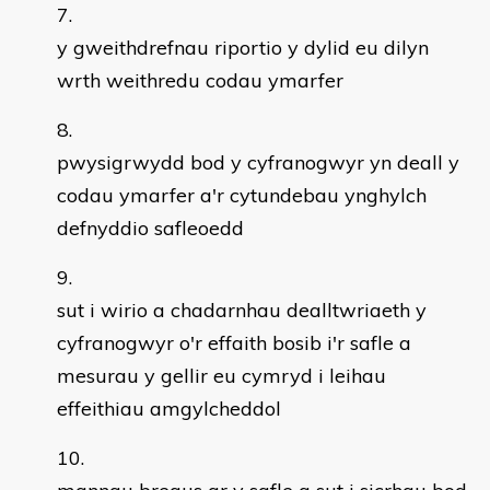
y gweithdrefnau riportio y dylid eu dilyn
wrth weithredu codau ymarfer
pwysigrwydd bod y cyfranogwyr yn deall y
codau ymarfer a'r cytundebau ynghylch
defnyddio safleoedd
sut i wirio a chadarnhau dealltwriaeth y
cyfranogwyr o'r effaith bosib i'r safle a
mesurau y gellir eu cymryd i leihau
effeithiau amgylcheddol