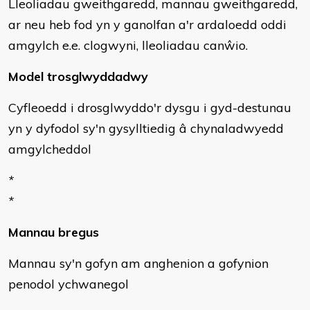
Lleoliadau gweithgaredd, mannau gweithgaredd,
ar neu heb fod yn y ganolfan a'r ardaloedd oddi
amgylch e.e. clogwyni, lleoliadau canŵio.
Model trosglwyddadwy
Cyfleoedd i drosglwyddo'r dysgu i gyd-destunau
yn y dyfodol sy'n gysylltiedig â chynaladwyedd
amgylcheddol
*
*
Mannau bregus
Mannau sy'n gofyn am anghenion a gofynion
penodol ychwanegol