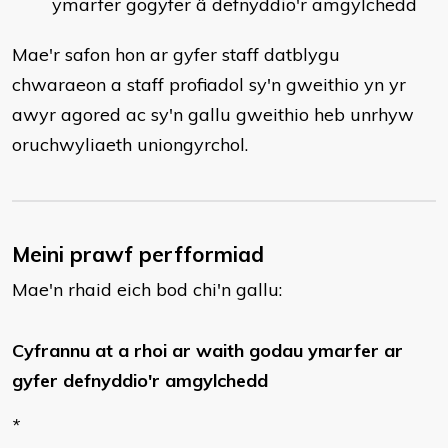
ymarfer gogyfer â defnyddio'r amgylchedd
Mae'r safon hon ar gyfer staff datblygu
chwaraeon a staff profiadol sy'n gweithio yn yr
awyr agored ac sy'n gallu gweithio heb unrhyw
oruchwyliaeth uniongyrchol.
Meini prawf perfformiad
Mae'n rhaid eich bod chi'n gallu:
Cyfrannu at a rhoi ar waith godau ymarfer ar
gyfer defnyddio'r amgylchedd
*