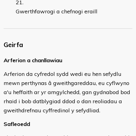
Gwerthfawrogi a chefnogi eraill
Geirfa
Arferion a chanllawiau
Arferion da cyfredol sydd wedi eu hen sefydlu
mewn perthynas â gweithgareddau, eu cyflwyno
a'u heffaith ar yr amgylchedd, gan gydnabod bod
rhaid i bob datblygiad ddod o dan reoliadau a
gweithdrefnau cyffredinol y sefydliad.
Safleoedd