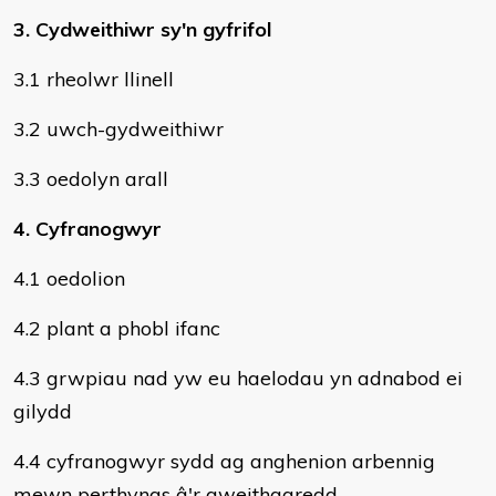
3. Cydweithiwr sy'n gyfrifol
3.1 rheolwr llinell
3.2 uwch-gydweithiwr
3.3 oedolyn arall
4. Cyfranogwyr
4.1 oedolion
4.2 plant a phobl ifanc
4.3 grwpiau nad yw eu haelodau yn adnabod ei
gilydd
4.4 cyfranogwyr sydd ag anghenion arbennig
mewn perthynas â'r gweithgaredd