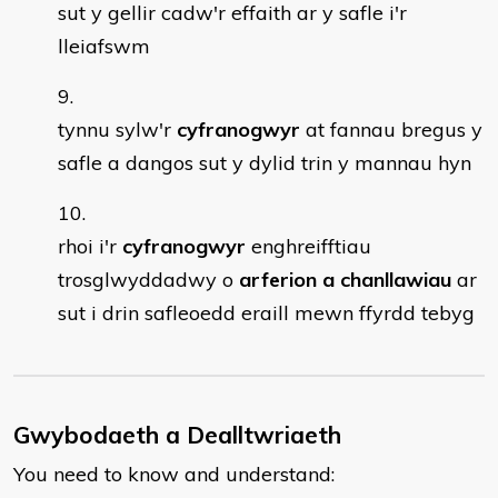
sut y gellir cadw'r effaith ar y safle i'r
lleiafswm
tynnu sylw'r
cyfranogwyr
at fannau bregus y
safle a dangos sut y dylid trin y mannau hyn
rhoi i'r
cyfranogwyr
enghreifftiau
trosglwyddadwy o
arferion a chanllawiau
ar
sut i drin safleoedd eraill mewn ffyrdd tebyg
Gwybodaeth a Dealltwriaeth
You need to know and understand: