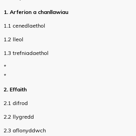
1. Arferion a chanllawiau
1.1 cenedlaethol
1.2 lleol
1.3 trefniadaethol
*
*
2. Effaith
2.1 difrod
2.2 llygredd
2.3 aflonyddwch