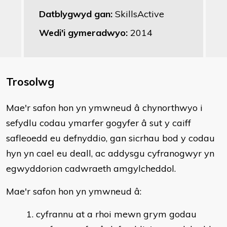
Datblygwyd gan:
SkillsActive
Wedi'i gymeradwyo:
2014
Trosolwg
​Mae'r safon hon yn ymwneud â chynorthwyo i
sefydlu codau ymarfer gogyfer â sut y caiff
safleoedd eu defnyddio, gan sicrhau bod y codau
hyn yn cael eu deall, ac addysgu cyfranogwyr yn
egwyddorion cadwraeth amgylcheddol.
Mae'r safon hon yn ymwneud â:
cyfrannu at a rhoi mewn grym godau