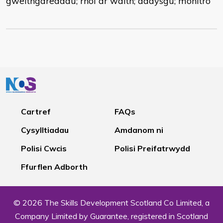
gweithgareddau; rhoi ar waith; addysgu; monitro
Cartref
FAQs
Cysylltiadau
Amdanom ni
Polisi Cwcis
Polisi Preifatrwydd
Ffurflen Adborth
© 2026 The Skills Development Scotland Co Limited, a
Company Limited by Guarantee, registered in Scotland