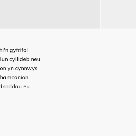
'n gyfrifol
lun cyllideb neu
fon yn cynnwys
 hamcanion.
 adnoddau eu