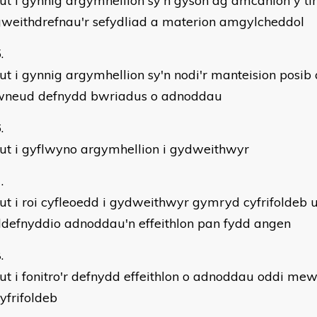
ut i gynnig argymhellion sy'n gyson ag amcanion y tî
weithdrefnau'r sefydliad a materion amgylcheddol
ut i gynnig argymhellion sy'n nodi'r manteision posib
wneud defnydd bwriadus o adnoddau
ut i gyflwyno argymhellion i gydweithwyr
ut i roi cyfleoedd i gydweithwyr gymryd cyfrifoldeb u
defnyddio adnoddau'n effeithlon pan fydd angen
ut i fonitro'r defnydd effeithlon o adnoddau oddi me
yfrifoldeb