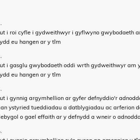
ut i roi cyfle i gydweithwyr i gyflwyno gwybodaeth
ydd eu hangen ar y tîm
sut i gasglu gwybodaeth oddi wrth gydweithwyr am 
ydd eu hangen ar y tîm
ut i gynnig argymhellion ar gyfer defnyddio'r adnodda
an ystyried tueddiadau a datblygiadau ac arferion d
ebygol o gael effaith ar y defnydd a wneir o adnodd