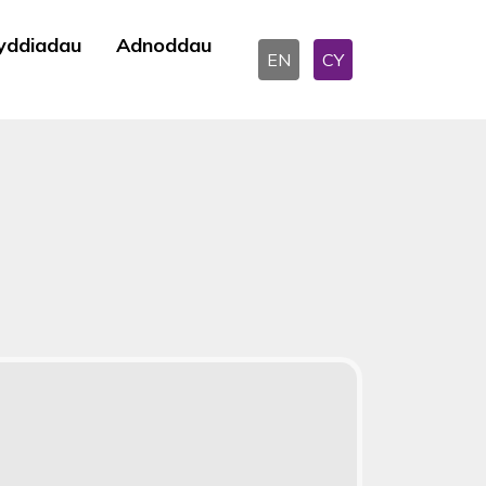
yddiadau
Adnoddau
EN
CY