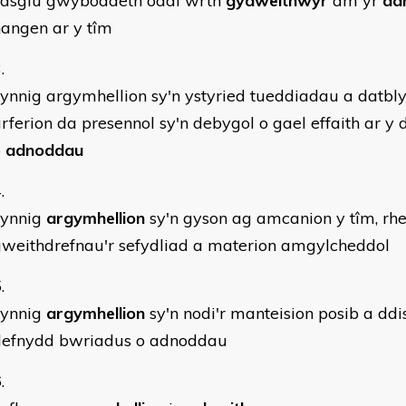
casglu gwybodaeth oddi wrth
gydweithwyr
am yr
ad
angen ar y tîm
ynnig argymhellion sy'n ystyried tueddiadau a datbl
rferion da presennol sy'n debygol o gael effaith ar y
o
adnoddau
cynnig
argymhellion
sy'n gyson ag amcanion y tîm, rh
weithdrefnau'r sefydliad a materion amgylcheddol
cynnig
argymhellion
sy'n nodi'r manteision posib a dd
defnydd bwriadus o adnoddau