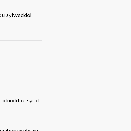
bau sylweddol
 adnoddau sydd