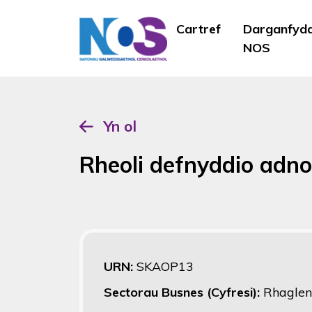
Cartref
Darganfyd
NOS
Yn ol
Rheoli defnyddio adno
URN:
SKAOP13
Sectorau Busnes (Cyfresi):
Rhaglen