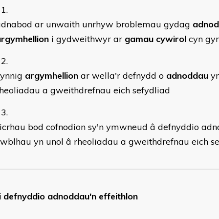
adnabod ar unwaith unrhyw broblemau gydag
adnod
argymhellion
i gydweithwyr ar
gamau cywirol
cyn gyn
cynnig
argymhellion
ar wella'r defnydd o
adnoddau
yn
heoliadau a gweithdrefnau eich sefydliad
sicrhau bod cofnodion sy'n ymwneud â defnyddio adn
wblhau yn unol â rheoliadau a gweithdrefnau eich se
i defnyddio adnoddau'n effeithlon