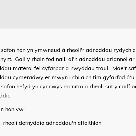
 safon hon yn ymwneud â rheoli'r adnoddau rydych chi
ynt. Gall y rhain fod naill ai'n adnoddau ariannol ar 
dau materol fel cyfarpar a nwyddau traul. Mae'r sa
dau cymeradwy er mwyn i chi a'ch tîm gyfarfod â'u
 safon hefyd yn cynnwys monitro a rheoli sut y caiff
ddio.
on hon yw:
rheoli defnyddio adnoddau'n effeithlon