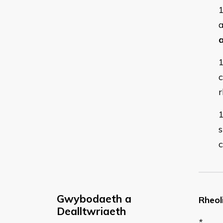
r
c
Gwybodaeth a
Rheol
Dealltwriaeth
*