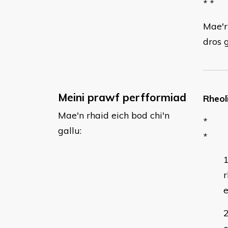
* *
Mae'r
dros 
Meini prawf perfformiad
Rheol
Mae'n rhaid eich bod chi'n
*
gallu:
*
r
e