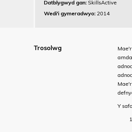
Datblygwyd gan:
SkillsActive
Wedi'i gymeradwyo:
2014
Trosolwg
Mae'r
amdan
adnod
adnod
Mae'r
defny
Y saf