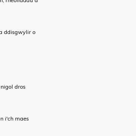
m, rheoliadau a
 a ddisgwylir o
nigol dros
wn i'ch maes