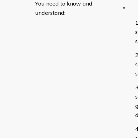
You need to know and
*
understand:
s
s
s
s
g
d