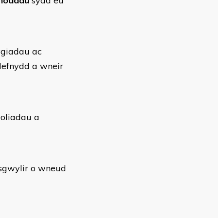
noddau
sydd eu
ygiadau ac
 defnydd a wneir
eoliadau a
isgwylir o wneud