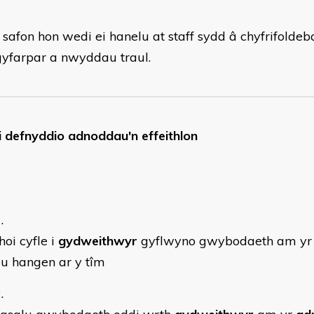
 safon hon wedi ei hanelu at staff sydd â chyfrifolde
gyfarpar a nwyddau traul. ​
i defnyddio adnoddau'n effeithlon
hoi cyfle i
gydweithwyr
gyflwyno gwybodaeth am yr
u hangen ar y tîm