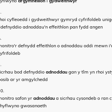
cyflwyno
argymhellion
i
gydweithwyr
hoi cyfleoedd i gydweithwyr gymryd cyfrifoldeb unig
defnyddio adnoddau'n effeithlon pan fydd angen
onitro'r defnydd effeithlon o adnoddau oddi mewn i
yfrifoldeb
sicrhau bod defnyddio
adnoddau
gan y tîm yn rhoi ysty
posib ar yr amgylchedd
onitro safon yr
adnoddau
a sicrhau cysondeb o ran 
chyflwyno gwasanaeth