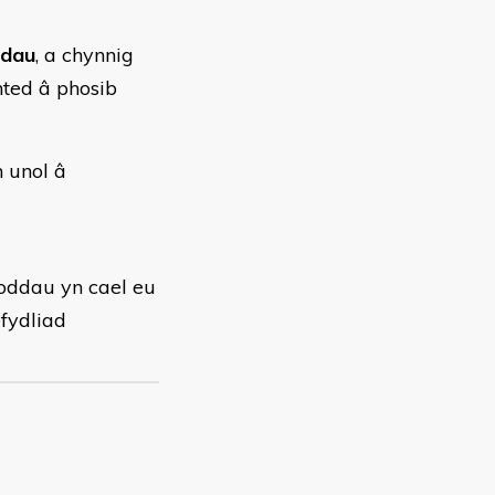
dau
, a chynnig
ted â phosib
 unol â
oddau yn cael eu
fydliad