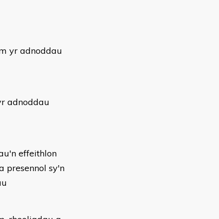
 am yr adnoddau
yr adnoddau
u'n effeithlon
a presennol sy'n
au