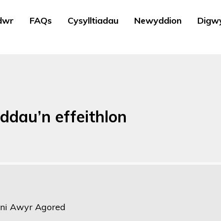
dwr
FAQs
Cysylltiadau
Newyddion
Digw
ddau’n effeithlon
ni Awyr Agored