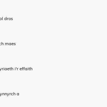
ol dros
'ch maes
riaeth i'r effaith
cynnyrch a