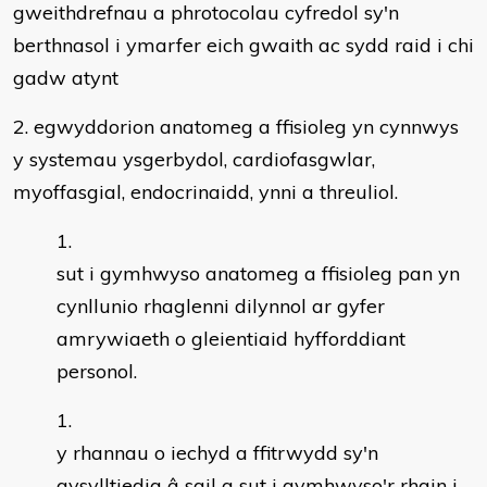
gweithdrefnau a phrotocolau cyfredol sy'n
berthnasol i ymarfer eich gwaith ac sydd raid i chi
gadw atynt
2. egwyddorion anatomeg a ffisioleg yn cynnwys
y systemau ysgerbydol, cardiofasgwlar,
myoffasgial, endocrinaidd, ynni a threuliol.
sut i gymhwyso anatomeg a ffisioleg pan yn
cynllunio rhaglenni dilynnol ar gyfer
amrywiaeth o gleientiaid hyfforddiant
personol.
y rhannau o iechyd a ffitrwydd sy'n
gysylltiedig â sgil a sut i gymhwyso'r rhain i