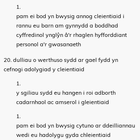
pam ei bod yn bwysig annog cleientiaid i
rannu eu barn am gynnydd a boddhad
cyffredinol ynglŷn â'r rhaglen hyfforddiant
personol a'r gwasanaeth
20. dulliau o werthuso sydd ar gael fydd yn
cefnogi adolygiad y cleientiaid
y sgiliau sydd eu hangen i roi adborth
cadarnhaol ac amserol i gleientiaid
pam ei bod yn bwysig cytuno ar ddeilliannau
wedi eu hadolygu gyda chleientiaid