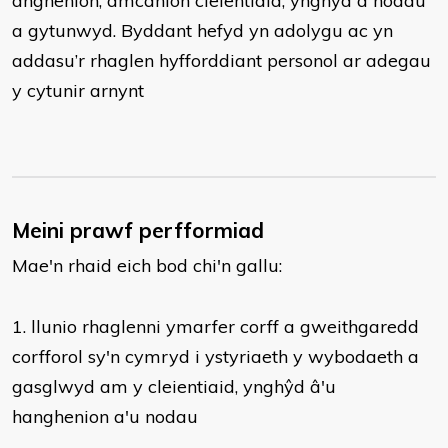
anghenion, amcanion cleientiaid, ynghŷd â nodau
a gytunwyd. Byddant hefyd yn adolygu ac yn
addasu’r rhaglen hyfforddiant personol ar adegau
y cytunir arnynt
Meini prawf perfformiad
Mae'n rhaid eich bod chi'n gallu:
​1. llunio rhaglenni ymarfer corff a gweithgaredd
corfforol sy'n cymryd i ystyriaeth y wybodaeth a
gasglwyd am y cleientiaid, ynghŷd â'u
hanghenion a'u nodau