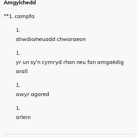
Amgylchedd
*
*1. campfa
stiwdio/neuadd chwaraeon
yr un sy'n cymryd rhan neu fan amgaëdig
arall
awyr agored
arlein