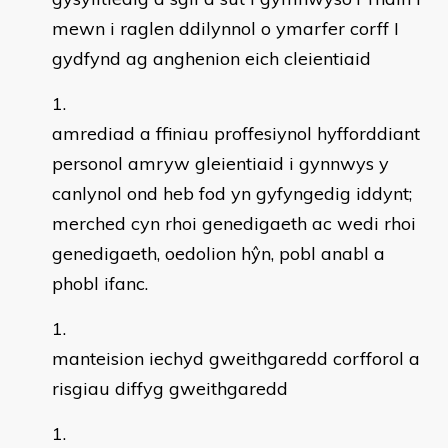
mewn i raglen ddilynnol o ymarfer corff I
gydfynd ag anghenion eich cleientiaid
amrediad a ffiniau proffesiynol hyfforddiant
personol amryw gleientiaid i gynnwys y
canlynol ond heb fod yn gyfyngedig iddynt;
merched cyn rhoi genedigaeth ac wedi rhoi
genedigaeth, oedolion hŷn, pobl anabl a
phobl ifanc.
manteision iechyd gweithgaredd corfforol a
risgiau diffyg gweithgaredd