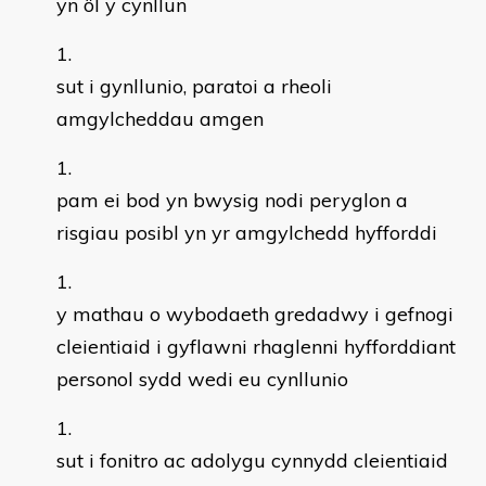
yn ôl y cynllun
sut i gynllunio, paratoi a rheoli
amgylcheddau amgen
pam ei bod yn bwysig nodi peryglon a
risgiau posibl yn yr amgylchedd hyfforddi
y mathau o wybodaeth gredadwy i gefnogi
cleientiaid i gyflawni rhaglenni hyfforddiant
personol sydd wedi eu cynllunio
sut i fonitro ac adolygu cynnydd cleientiaid