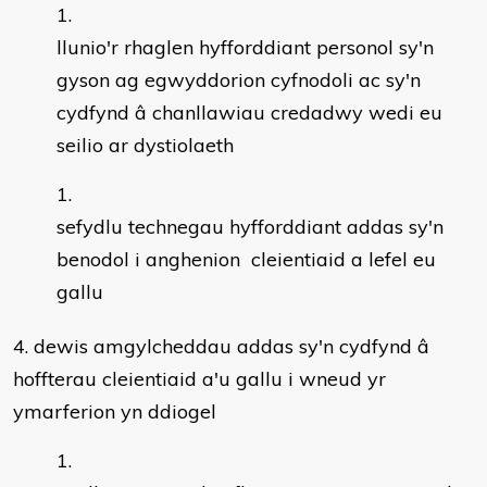
llunio'r rhaglen hyfforddiant personol sy'n
gyson ag egwyddorion cyfnodoli ac sy'n
cydfynd â chanllawiau credadwy wedi eu
seilio ar dystiolaeth
sefydlu technegau hyfforddiant addas sy'n
benodol i anghenion cleientiaid a lefel eu
gallu
4. dewis amgylcheddau addas sy'n cydfynd â
hoffterau cleientiaid a'u gallu i wneud yr
ymarferion yn ddiogel