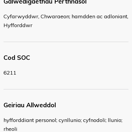
Galwedigaethau Perthnasol
Cyfarwyddwr, Chwaraeon; hamdden ac adloniant,
Hyfforddwr
Cod SOC
6211
Geiriau Allweddol
hyfforddiant personol; cynllunio; cyfnodoli; llunio;
rheoli