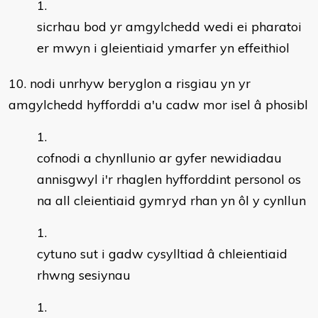
sicrhau bod yr amgylchedd wedi ei pharatoi
er mwyn i gleientiaid ymarfer yn effeithiol
10. nodi unrhyw beryglon a risgiau yn yr
amgylchedd hyfforddi a'u cadw mor isel â phosibl
cofnodi a chynllunio ar gyfer newidiadau
annisgwyl i'r rhaglen hyfforddint personol os
na all cleientiaid gymryd rhan yn ôl y cynllun
cytuno sut i gadw cysylltiad â chleientiaid
rhwng sesiynau