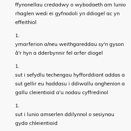
ffynonellau credadwy o wybodaeth am lunio
rhaglen wedi ei gyfnodoli yn ddiogel ac yn
effeithiol
ymarferion a/neu weithgareddau sy'n gyson
â'r hyn a dderbynnir fel arfer diogel
sut i sefydlu techengau hyfforddiant addas a
sut gellir eu haddasu i ddiwallu anghenion a
gallu cleientiaid a'u nodau cyffredinol
sut i lunio amserlen ddilynnol o sesiynau
gyda chleientiaid