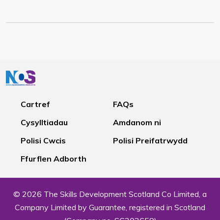
Cartref
FAQs
Cysylltiadau
Amdanom ni
Polisi Cwcis
Polisi Preifatrwydd
Ffurflen Adborth
© 2026 The Skills Development Scotland Co Limited, a
Company Limited by Guarantee, registered in Scotland