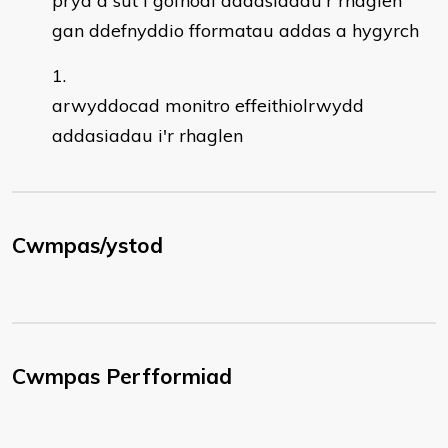
pryd a sut i gofnodi addasiadau'r rhaglen
gan ddefnyddio fformatau addas a hygyrch
arwyddocad monitro effeithiolrwydd
addasiadau i'r rhaglen
Cwmpas/ystod
Cwmpas Perfformiad