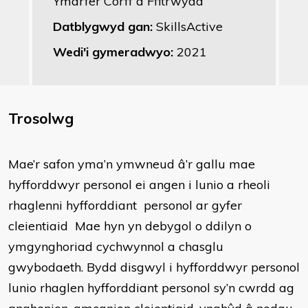
Ymarfer Corff a Ffitrwydd
Datblygwyd gan:
SkillsActive
Wedi'i gymeradwyo:
2021
Trosolwg
Mae’r safon yma’n ymwneud â’r gallu mae
hyfforddwyr personol ei angen i lunio a rheoli
rhaglenni hyfforddiant personol ar gyfer
cleientiaid Mae hyn yn debygol o ddilyn o
ymgynghoriad cychwynnol a chasglu
gwybodaeth. Bydd disgwyl i hyfforddwyr personol
lunio rhaglen hyfforddiant personol sy’n cwrdd ag