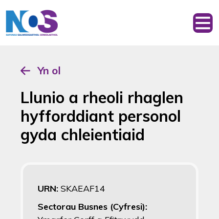
Yn ol
Llunio a rheoli rhaglen
hyfforddiant personol
gyda chleientiaid
URN:
SKAEAF14
Sectorau Busnes (Cyfresi):