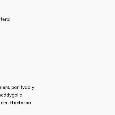
ferol
ient, pan fydd y
 meddygol a
, neu
ffactorau