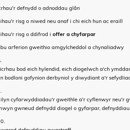
icrhau'r defnydd o adnoddau glân
eihau'r risg o niwed neu anaf i chi eich hun ac eraill
eihau'r risg o ddifrod i
offer a chyfarpar
ybu arferion gweithio amgylcheddol a chynaliadwy
icrhau bod eich hylendid, eich diogelwch a'ch ymdda
n bodloni gofynion derbyniol y diwydiant a'r sefydlia
ilyn cyfarwyddiadau'r gweithle a'r cyflenwyr neu'r
mwyn gwneud defnydd diogel o gyfarpar, defnyddiau
gwared defnyddiau gwastraff