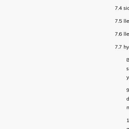
7.4 s
7.5 ll
7.6 ll
7.7 h
s
y
d