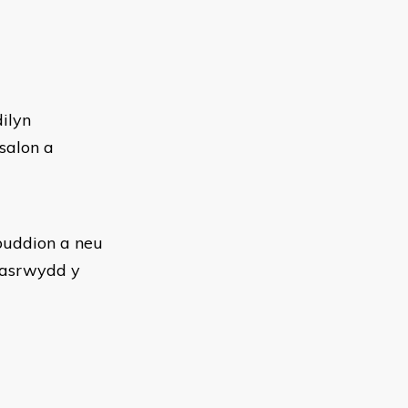
dilyn
salon a
buddion a neu
dasrwydd y