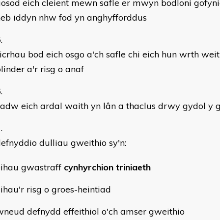
osod eich cleient mewn safle er mwyn bodloni gofyn
heb iddyn nhw fod yn anghyfforddus
icrhau bod eich osgo a'ch safle chi eich hun wrth weit
linder a'r risg o anaf
adw eich ardal waith yn lân a thaclus drwy gydol y
efnyddio dulliau gweithio sy'n:
leihau gwastraff
cynhyrchion triniaeth
eihau'r risg o groes-heintiad
wneud defnydd effeithiol o'ch amser gweithio