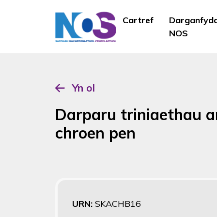
Cartref
Darganfyd
NOS
Yn ol
Darparu triniaethau ar
chroen pen
URN:
SKACHB16