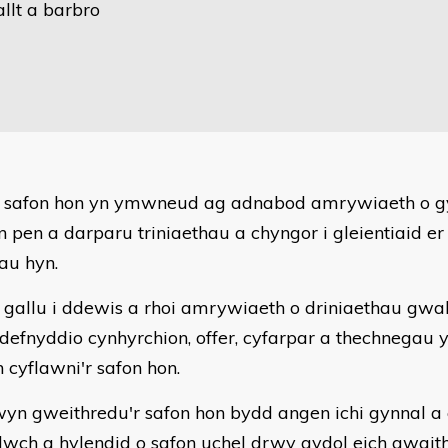
llt a barbro
r safon hon yn ymwneud ag adnabod amrywiaeth o gy
n pen a darparu triniaethau a chyngor i gleientiaid e
rau hyn.
 gallu i ddewis a rhoi amrywiaeth o driniaethau gwal
defnyddio cynhyrchion, offer, cyfarpar a thechnegau y
cyflawni'r safon hon.
yn gweithredu'r safon hon bydd angen ichi gynnal a
lwch a hylendid o safon uchel drwy gydol eich gwaith