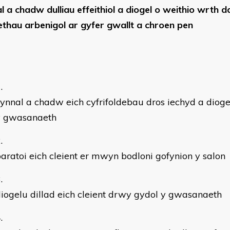
l a chadw dulliau effeithiol a diogel o weithio wrth 
aethau arbenigol ar gyfer gwallt a chroen pen
ynnal a chadw eich cyfrifoldebau dros iechyd a dio
y gwasanaeth
aratoi eich cleient er mwyn bodloni gofynion y salon
iogelu dillad eich cleient drwy gydol y gwasanaeth