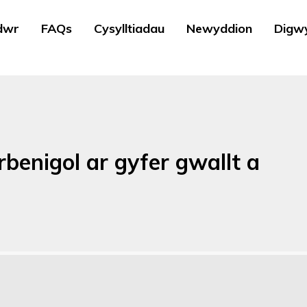
dwr
FAQs
Cysylltiadau
Newyddion
Digw
benigol ar gyfer gwallt a