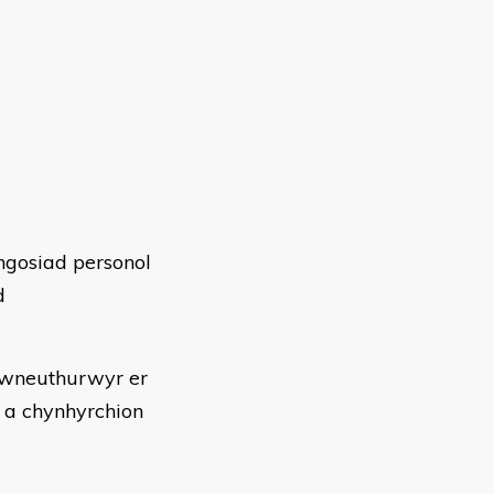
ngosiad personol
d
 gwneuthurwyr er
 a chynhyrchion