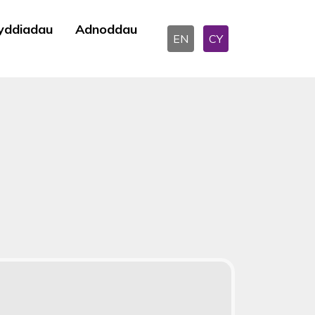
yddiadau
Adnoddau
EN
CY