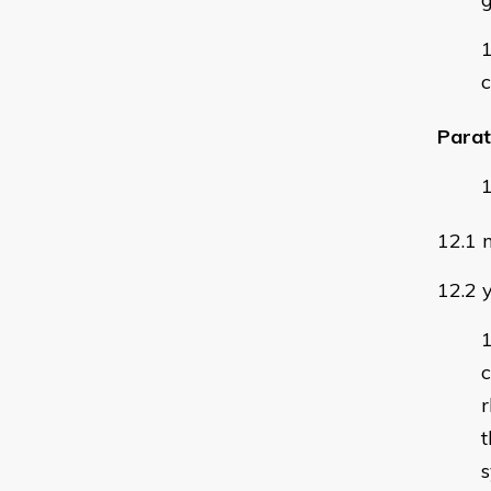
Parat
12.1 
12.2 
c
r
t
s