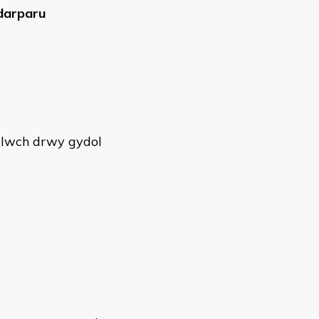
ddarparu
gelwch drwy gydol