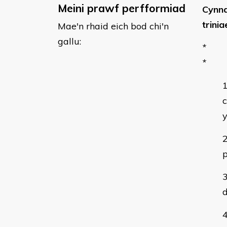
Meini prawf perfformiad
Cynna
trini
Mae'n rhaid eich bod chi'n
gallu:
*
*
c
p
d