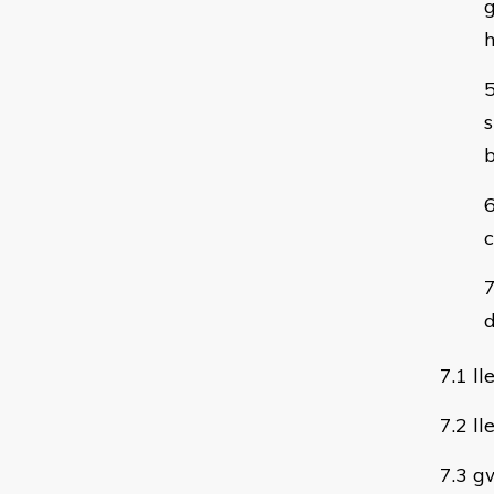
g
s
b
c
d
7.1 l
7.2 ll
7.3 g