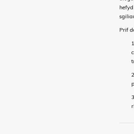
hefyd
sgilia
Prif 
c
t
p
r