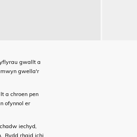
flyrau gwallt a
r mwyn gwella'r
lt a chroen pen
n ofynnol er
 chadw iechyd,
. Bydd rhaid ichi