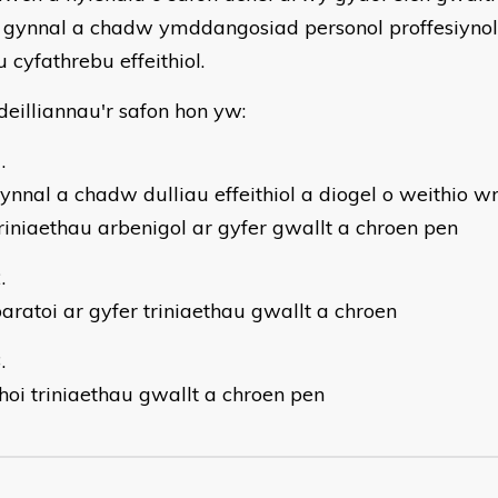
 gynnal a chadw ymddangosiad personol proffesiyno
u cyfathrebu effeithiol.
ddeilliannau'r safon hon yw:
ynnal a chadw dulliau effeithiol a diogel o weithio 
riniaethau arbenigol ar gyfer gwallt a chroen pen
aratoi ar gyfer triniaethau gwallt a chroen
hoi triniaethau gwallt a chroen pen