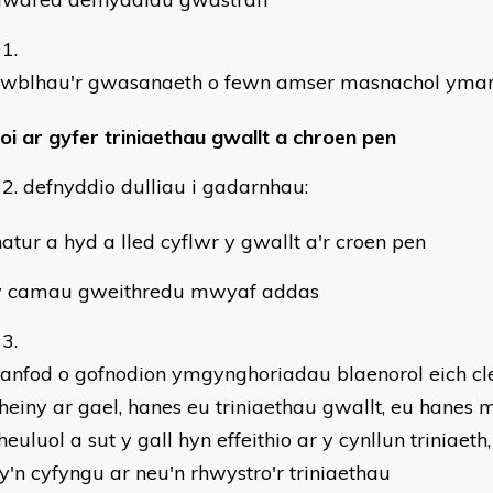
cwblhau'r gwasanaeth o fewn amser masnachol ymar
oi ar gyfer triniaethau gwallt a chroen pen
defnyddio dulliau i gadarnhau:
natur a hyd a lled cyflwr y gwallt a'r croen pen
y camau gweithredu mwyaf addas
anfod o gofnodion ymgynghoriadau blaenorol eich cle
heiny ar gael, hanes eu triniaethau gwallt, eu hanes
heuluol a sut y gall hyn effeithio ar y cynllun triniaeth
y'n cyfyngu ar neu'n rhwystro'r triniaethau