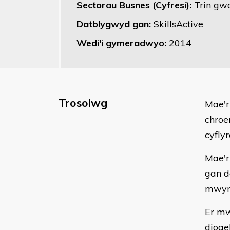
Sectorau Busnes (Cyfresi):
Trin gwa
Datblygwyd gan:
SkillsActive
Wedi'i gymeradwyo:
2014
Trosolwg
​Mae'
chroe
cyfly
Mae'r
gan d
mwyn 
Er mw
dioge