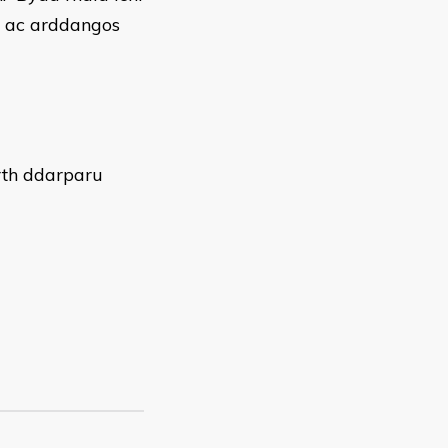
l ac arddangos
wrth ddarparu