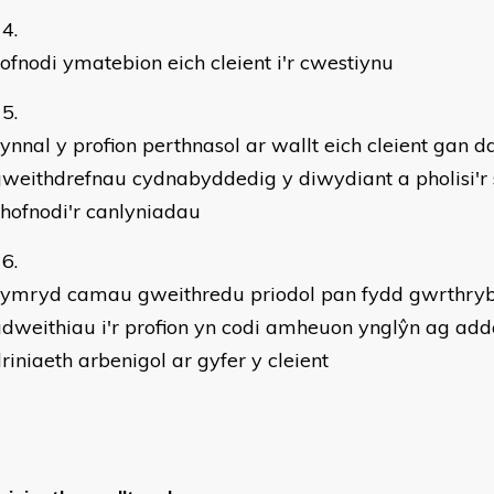
ofnodi ymatebion eich cleient i'r cwestiynu
ynnal y profion perthnasol ar wallt eich cleient gan d
weithdrefnau cydnabyddedig y diwydiant a pholisi'r 
hofnodi'r canlyniadau
cymryd camau gweithredu priodol pan fydd gwrthry
dweithiau i'r profion yn codi amheuon ynglŷn ag ad
riniaeth arbenigol ar gyfer y cleient