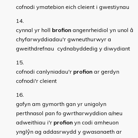
cofnodi ymatebion eich cleient i gwestiynau
cynnal yr holl
brofion
angenrheidiol yn unol â
chyfarwyddiadau'r gwneuthurwyr a
gweithdrefnau cydnabyddedig y diwydiant
cofnodi canlyniadau'r
profion
ar gerdyn
cofnodi'r cleient
gofyn am gymorth gan yr unigolyn
perthnasol pan fo gwrtharwyddion a/neu
adweithiau i'r
profion
yn codi amheuon
ynglŷn ag addasrwydd y gwasanaeth ar