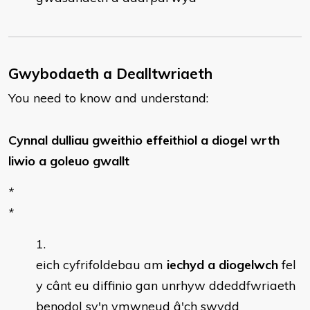
Gwybodaeth a Dealltwriaeth
You need to know and understand:
Cynnal dulliau gweithio effeithiol a diogel wrth
liwio a goleuo gwallt
*
*
eich cyfrifoldebau am
iechyd a diogelwch
fel
y cânt eu diffinio gan unrhyw ddeddfwriaeth
benodol sy'n ymwneud â'ch swydd