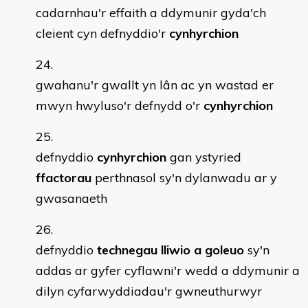
cadarnhau'r effaith a ddymunir gyda'ch
cleient cyn defnyddio'r
cynhyrchion
gwahanu'r gwallt yn lân ac yn wastad er
mwyn hwyluso'r defnydd o'r
cynhyrchion
defnyddio
cynhyrchion
gan ystyried
ffactorau
perthnasol sy'n dylanwadu ar y
gwasanaeth
defnyddio
technegau lliwio a goleuo
sy'n
addas ar gyfer cyflawni'r wedd a ddymunir a
dilyn cyfarwyddiadau'r gwneuthurwyr