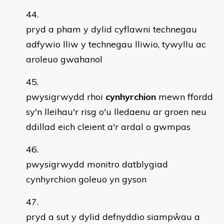
pryd a pham y dylid cyflawni technegau
adfywio lliw y technegau lliwio, tywyllu ac
aroleuo gwahanol
pwysigrwydd rhoi
cynhyrchion
mewn ffordd
sy'n lleihau'r risg o'u lledaenu ar groen neu
ddillad eich cleient a'r ardal o gwmpas
pwysigrwydd monitro datblygiad
cynhyrchion goleuo yn gyson
pryd a sut y dylid defnyddio siampŵau a