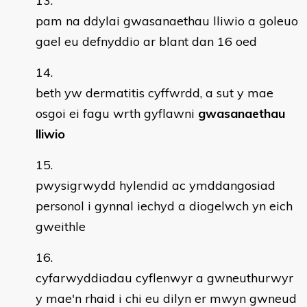
pam na ddylai gwasanaethau lliwio a goleuo
gael eu defnyddio ar blant dan 16 oed
beth yw dermatitis cyffwrdd, a sut y mae
osgoi ei fagu wrth gyflawni
gwasanaethau
lliwio
pwysigrwydd hylendid ac ymddangosiad
personol i gynnal iechyd a diogelwch yn eich
gweithle
cyfarwyddiadau cyflenwyr a gwneuthurwyr
y mae'n rhaid i chi eu dilyn er mwyn gwneud