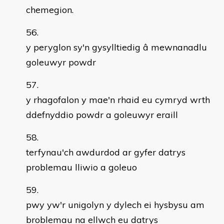
chemegion.
y peryglon sy'n gysylltiedig â mewnanadlu
goleuwyr powdr
y rhagofalon y mae'n rhaid eu cymryd wrth
ddefnyddio powdr a goleuwyr eraill
terfynau'ch awdurdod ar gyfer datrys
problemau lliwio a goleuo
pwy yw'r unigolyn y dylech ei hysbysu am
broblemau na ellwch eu datrys