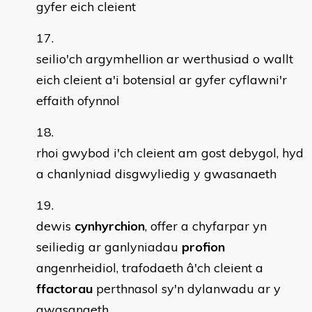
gyfer eich cleient
seilio'ch argymhellion ar werthusiad o wallt
eich cleient a'i botensial ar gyfer cyflawni'r
effaith ofynnol
rhoi gwybod i'ch cleient am gost debygol, hyd
a chanlyniad disgwyliedig y gwasanaeth
dewis
cynhyrchion
, offer a chyfarpar yn
seiliedig ar ganlyniadau
profion
angenrheidiol, trafodaeth â'ch cleient a
ffactorau
perthnasol sy'n dylanwadu ar y
gwasanaeth