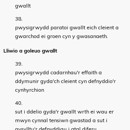
gwallt
pwysigrwydd paratoi gwallt eich cleient a
gwarchod ei groen cyn y gwasanaeth.
Lliwio a goleuo gwallt
pwysigrwydd cadarnhau'r effaith a
ddymunir gyda'ch cleient cyn defnyddio'r
cynhyrchion
sut i ddelio gyda'r gwallt wrth ei wau er
mwyn cynnal tensiwn gwastad a sut i
gysylltu'r defnyddiau i atal diferu