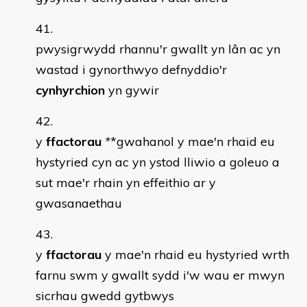
pwysigrwydd rhannu'r gwallt yn lân ac yn
wastad i gynorthwyo defnyddio'r
cynhyrchion
yn gywir
y
ffactorau
*
*gwahanol y mae'n rhaid eu
hystyried cyn ac yn ystod lliwio a goleuo a
sut mae'r rhain yn effeithio ar y
gwasanaethau
y
ffactorau
y mae'n rhaid eu hystyried wrth
farnu swm y gwallt sydd i'w wau er mwyn
sicrhau gwedd gytbwys