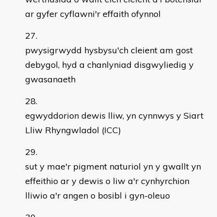
ar gyfer cyflawni'r effaith ofynnol
pwysigrwydd hysbysu'ch cleient am gost
debygol, hyd a chanlyniad disgwyliedig y
gwasanaeth
egwyddorion dewis lliw, yn cynnwys y Siart
Lliw Rhyngwladol (ICC)
sut y mae'r pigment naturiol yn y gwallt yn
effeithio ar y dewis o liw a'r cynhyrchion
lliwio a'r angen o bosibl i gyn-oleuo