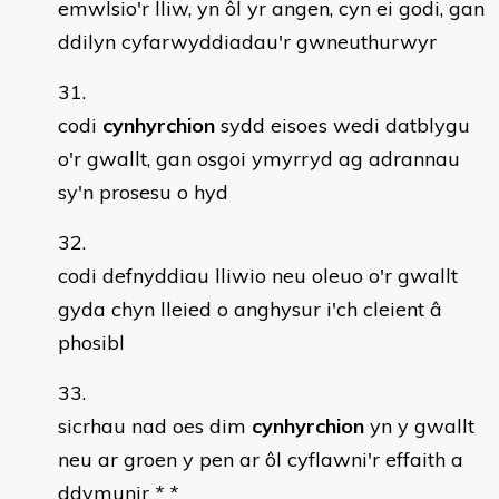
emwlsio'r lliw, yn ôl yr angen, cyn ei godi, gan
ddilyn cyfarwyddiadau'r gwneuthurwyr
codi
cynhyrchion
sydd eisoes wedi datblygu
o'r gwallt, gan osgoi ymyrryd ag adrannau
sy'n prosesu o hyd
codi defnyddiau lliwio neu oleuo o'r gwallt
gyda chyn lleied o anghysur i'ch cleient â
phosibl
sicrhau nad oes dim
cynhyrchion
yn y gwallt
neu ar groen y pen ar ôl cyflawni'r effaith a
ddymunir
* *