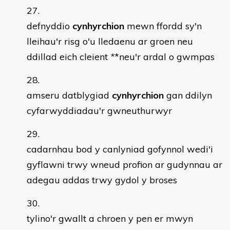
defnyddio
cynhyrchion
mewn ffordd sy'n
lleihau'r risg o'u lledaenu ar groen neu
ddillad eich cleient
*
*neu'r ardal o gwmpas
amseru datblygiad
cynhyrchion
gan ddilyn
cyfarwyddiadau'r gwneuthurwyr
cadarnhau bod y canlyniad gofynnol wedi'i
gyflawni trwy wneud profion ar gudynnau ar
adegau addas trwy gydol y broses
tylino'r gwallt a chroen y pen er mwyn