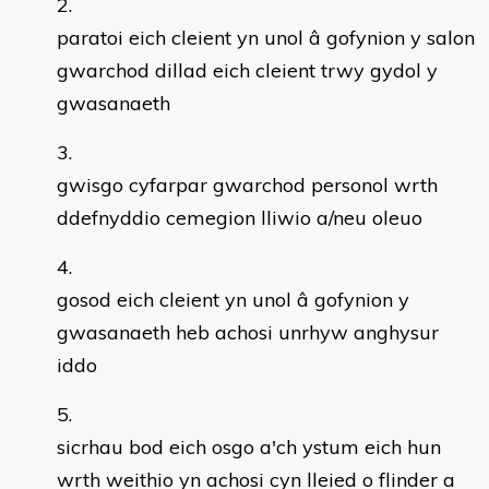
paratoi eich cleient yn unol â gofynion y salon
gwarchod dillad eich cleient trwy gydol y
gwasanaeth
gwisgo cyfarpar gwarchod personol wrth
ddefnyddio cemegion lliwio a/neu oleuo
gosod eich cleient yn unol â gofynion y
gwasanaeth heb achosi unrhyw anghysur
iddo
sicrhau bod eich osgo a'ch ystum eich hun
wrth weithio yn achosi cyn lleied o flinder a