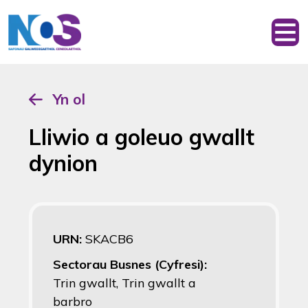
Yn ol
Lliwio a goleuo gwallt
dynion
URN:
SKACB6
Sectorau Busnes (Cyfresi):
Trin gwallt, Trin gwallt a
barbro