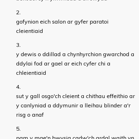
gofynion eich salon ar gyfer paratoi
cleientiaid
y dewis o ddillad a chynhyrchion gwarchod a
ddylai fod ar gael ar eich cyfer chi a
chleientiaid
sut y gall osgo'ch cleient a chithau effeithio ar
y canlyniad a ddymunir a lleihau blinder a'r
risg o anaf
pam y mae'n bwysig cadw'ch ardal waith yn