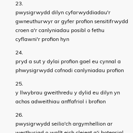
pwysigrwydd dilyn cyfarwyddiadau'r
gwneuthurwyr ar gyfer profion sensitifrwydd
croen a'r canlyniadau posibl o fethu
cyflawni'r profion hyn
pryd a sut y dylai profion gael eu cynnal a
phwysigrwydd cofnodi canlyniadau profion
y llwybrau gweithredu y dylid eu dilyn yn
achos adweithiau anffafriol i brofion
pwysigrwydd seilio'ch argymhellion ar
werthusiad o wallt eich cleient a'i botensial