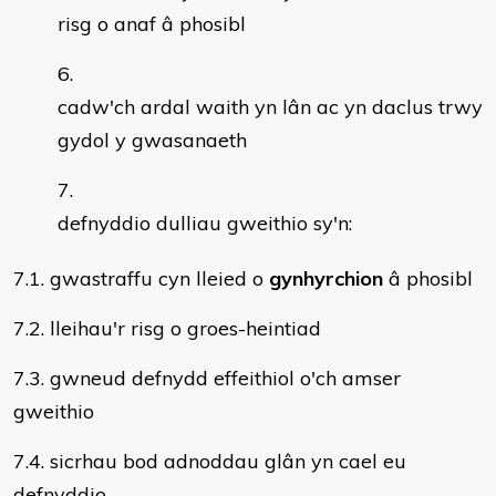
risg o anaf â phosibl
cadw'ch ardal waith yn lân ac yn daclus trwy
gydol y gwasanaeth
defnyddio dulliau gweithio sy'n:
7.1. gwastraffu cyn lleied o
gynhyrchion
â phosibl
7.2. lleihau'r risg o groes-heintiad
7.3. gwneud defnydd effeithiol o'ch amser
gweithio
7.4. sicrhau bod adnoddau glân yn cael eu
defnyddio