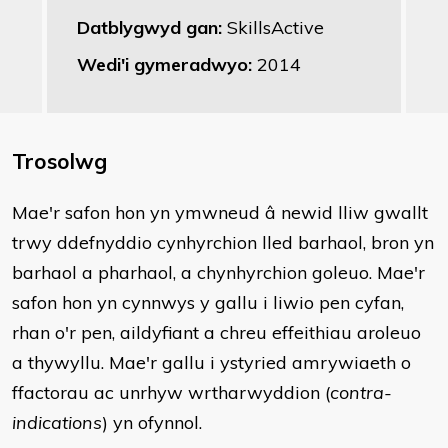
Datblygwyd gan:
SkillsActive
Wedi'i gymeradwyo:
2014
Trosolwg
Mae'r safon hon yn ymwneud â newid lliw gwallt
trwy ddefnyddio cynhyrchion lled barhaol, bron yn
barhaol a pharhaol, a chynhyrchion goleuo. Mae'r
safon hon yn cynnwys y gallu i liwio pen cyfan,
rhan o'r pen, aildyfiant a chreu effeithiau aroleuo
a thywyllu. Mae'r gallu i ystyried amrywiaeth o
ffactorau ac unrhyw wrtharwyddion (
contra-
indications
) yn ofynnol.