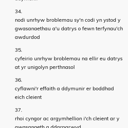
nodi unrhyw broblemau sy'n codi yn ystod y
gwasanaethau a'u datrys o fewn terfynau'ch
awdurdod
cyfeirio unrhyw broblemau na ellir eu datrys
at yr unigolyn perthnasol
cyflawni'r effaith a ddymunir er boddhad
eich cleient
rhoi cyngor ac argymhellion i'ch cleient ar y
gwasanaeth a ddarparwyd