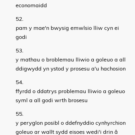
economaidd
pam y mae'n bwysig emwlsio lliw cyn ei
godi
y mathau o broblemau lliwio a goleuo a all
ddigwydd yn ystod y prosesu a'u hachosion
ffyrdd o ddatrys problemau lliwio a goleuo
syml a all godi wrth brosesu
y peryglon posibl o ddefnyddio cynhyrchion
goleuo ar wallt sydd eisoes wedi'i drin â