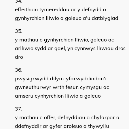
effeithiau tymereddau ar y defnydd o
gynhyrchion lliwio a goleuo a'u datblygiad
y mathau o gynhyrchion lliwio, goleuo ac
arlliwio sydd ar gael, yn cynnwys lliwiau dros
dro
pwysigrwydd dilyn cyfarwyddiadau'r
gwneuthurwyr wrth fesur, cymysgu ac
amseru cynhyrchion lliwio a goleuo
y mathau o offer, defnyddiau a chyfarpar a
ddefnyddir ar gyfer aroleuo a thywyllu