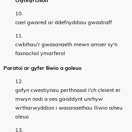
chynhyrchion
cael gwared ar ddefnyddiau gwastraff
cwblhau'r gwasanaeth mewn amser sy'n
fasnachol ymarferol
Paratoi ar gyfer lliwio a goleuo
gofyn cwestiynau perthnasol i'ch cleient er
mwyn nodi a oes ganddynt unrhyw
wrtharwyddion i wasanaethau lliwio a/neu
oleuo