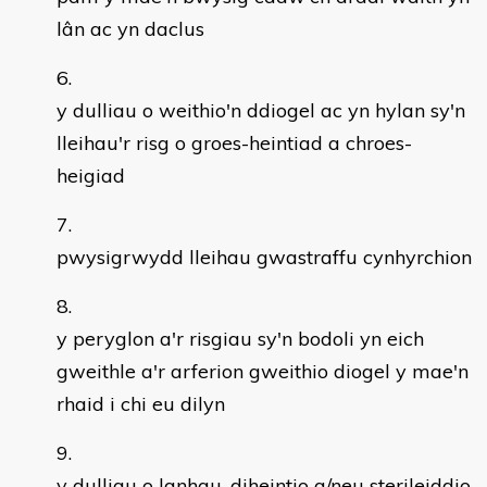
lân ac yn daclus
y dulliau o weithio'n ddiogel ac yn hylan sy'n
lleihau'r risg o groes-heintiad a chroes-
heigiad
pwysigrwydd lleihau gwastraffu cynhyrchion
y peryglon a'r risgiau sy'n bodoli yn eich
gweithle a'r arferion gweithio diogel y mae'n
rhaid i chi eu dilyn
y dulliau o lanhau, diheintio a/neu sterileiddio