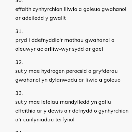
effaith cynhyrchion lliwio a goleuo gwahanol
ar adeiledd y gwallt
pryd i ddefnyddio'r mathau gwahanol o
oleuwyr ac arlliw-wyr sydd ar gael
sut y mae hydrogen perocsid o gryfderau
gwahanol yn dylanwadu ar liwio a goleuo
sut y mae lefelau mandylledd yn gallu
effeithio ar y dewis a'r defnydd o gynhyrchion
a'r canlyniadau terfynol