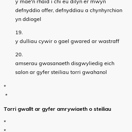
y mae'n rhaid i chi eu dilyn er mwyn
defnyddio offer, defnyddiau a chynhyrchion
yn ddiogel
y dulliau cywir o gael gwared ar wastraff
amserau gwasanaeth disgwyliedig eich
salon ar gyfer steiliau torri gwahanol
*
*
Torri gwallt ar gyfer amrywiaeth o steiliau
*
*