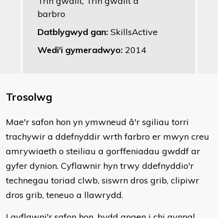
Trin gwallt, Trin gwallt a
barbro
Datblygwyd gan:
SkillsActive
Wedi'i gymeradwyo:
2014
Trosolwg
​Mae'r safon hon yn ymwneud â'r sgiliau torri
trachywir a ddefnyddir wrth farbro er mwyn creu
amrywiaeth o steiliau a gorffeniadau gwddf ar
gyfer dynion. Cyflawnir hyn trwy ddefnyddio'r
technegau toriad clwb, siswrn dros grib, clipiwr
dros grib, teneuo a llawrydd.
I gyflawni'r safon hon, bydd angen i chi gynnal