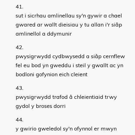
sut i sicrhau amlinellau sy'n gywir a chael
gwared ar wallt dieisiau y tu allan i'r siâp
amlinellol a ddymunir
pwysigrwydd cydbwysedd a siâp cernflew
fel eu bod yn gweddu i steil y gwallt ac yn
bodloni gofynion eich cleient
pwysigrwydd trafod â chleientiaid trwy
gydol y broses dorri
y gwirio gweledol sy'n ofynnol er mwyn