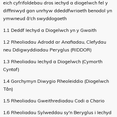
eich cyfrifoldebau dros iechyd a diogelwch fel y
diffiniwyd gan unrhyw ddeddfwriaeth benodol yn
ymwneud â'ch swyddogaeth
1.1 Deddf Iechyd a Diogelwch yn y Gwaith
1.2 Rheoliadau Adrodd ar Anafiadau, Clefydau
neu Ddigwyddiadau Peryglus (RIDDOR)
1.3 Rheoliadau Iechyd a Diogelwch (Cymorth
Cyntaf)
1.4 Gorchymyn Diwygio Rheoleiddio (Diogelwch
Tân)
1.5 Rheoliadau Gweithrediadau Codi a Chario
1.6 Rheoliadau Sylweddau sy'n Beryglus i Iechyd