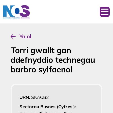
Yn ol
Torri gwallt gan
ddefnyddio technegau
barbro sylfaenol
URN:
SKACB2
Sectorau Busnes (Cyfresi):