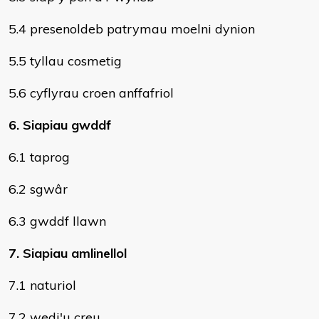
5.4 presenoldeb patrymau moelni dynion
5.5 tyllau cosmetig
5.6 cyflyrau croen anffafriol
6. Siapiau gwddf
6.1 taprog
6.2 sgwâr
6.3 gwddf llawn
7. Siapiau amlinellol
7.1 naturiol
7.2 wedi'u creu