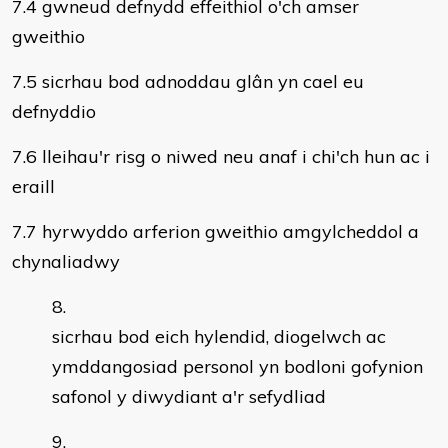
7.4 gwneud defnydd effeithiol o'ch amser
gweithio
7.5 sicrhau bod adnoddau glân yn cael eu
defnyddio
7.6 lleihau'r risg o niwed neu anaf i chi'ch hun ac i
eraill
7.7 hyrwyddo arferion gweithio amgylcheddol a
chynaliadwy
sicrhau bod eich hylendid, diogelwch ac
ymddangosiad personol yn bodloni gofynion
safonol y diwydiant a'r sefydliad