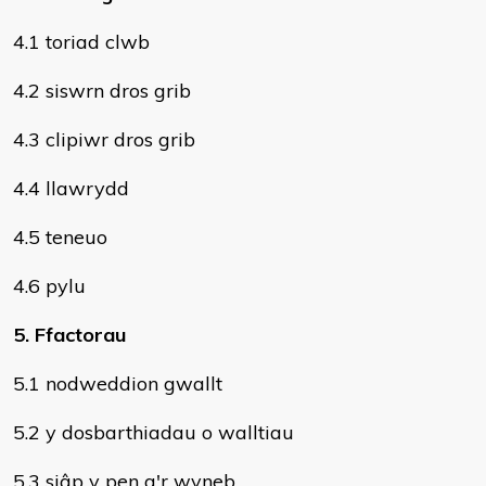
4.1 toriad clwb
4.2 siswrn dros grib
4.3 clipiwr dros grib
4.4 llawrydd
4.5 teneuo
4.6 pylu
5. Ffactorau
5.1 nodweddion gwallt
5.2 y dosbarthiadau o walltiau
5.3 siâp y pen a'r wyneb