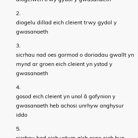
diogelu dillad eich cleient trwy gydol y
gwasanaeth
sicrhau nad oes gormod o doriadau gwallt yn
mynd ar groen eich cleient yn ystod y
gwasanaeth
gosod eich cleient yn unol â gofynion y
gwasanaeth heb achosi unrhyw anghysur
iddo
sicrhau bod eich ystum a'ch osgo eich hun