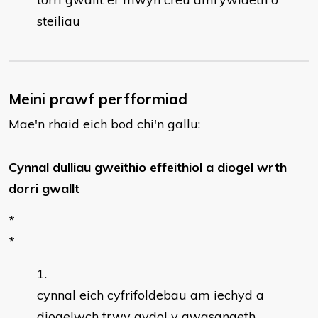
steiliau
Meini prawf perfformiad
Mae'n rhaid eich bod chi'n gallu:
Cynnal dulliau gweithio effeithiol a diogel wrth
dorri
gwallt
*
*
cynnal eich cyfrifoldebau am iechyd a
diogelwch trwy gydol y gwasanaeth