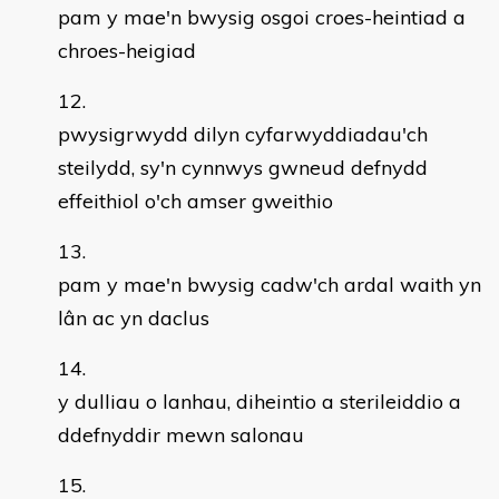
pam y mae'n bwysig osgoi croes-heintiad a
chroes-heigiad
pwysigrwydd dilyn cyfarwyddiadau'ch
steilydd, sy'n cynnwys gwneud defnydd
effeithiol o'ch amser gweithio
pam y mae'n bwysig cadw'ch ardal waith yn
lân ac yn daclus
y dulliau o lanhau, diheintio a sterileiddio a
ddefnyddir mewn salonau