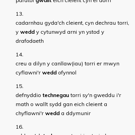
paratoi
gwallt
eich cleient cyn ei dorri
cadarnhau gyda'ch cleient, cyn dechrau torri,
y
wedd
y cytunwyd arni yn ystod y
drafodaeth
creu a dilyn y canllaw(iau) torri er mwyn
cyflawni'r
wedd
ofynnol
defnyddio
technegau
torri sy'n gweddu i'r
math o wallt sydd gan eich cleient a
chyflawni'r
wedd
a ddymunir