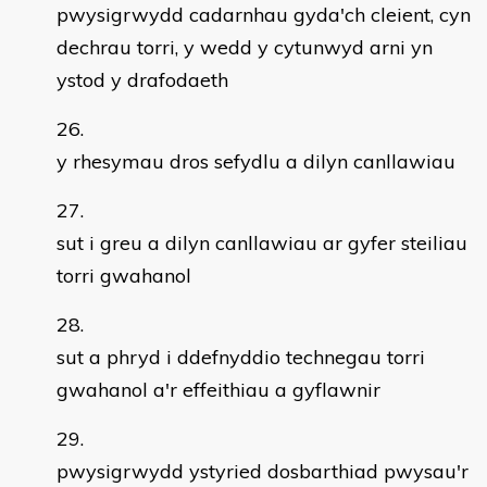
pwysigrwydd cadarnhau gyda'ch cleient, cyn
dechrau torri, y wedd y cytunwyd arni yn
ystod y drafodaeth
y rhesymau dros sefydlu a dilyn canllawiau
sut i greu a dilyn canllawiau ar gyfer steiliau
torri gwahanol
sut a phryd i ddefnyddio technegau torri
gwahanol a'r effeithiau a gyflawnir
pwysigrwydd ystyried dosbarthiad pwysau'r