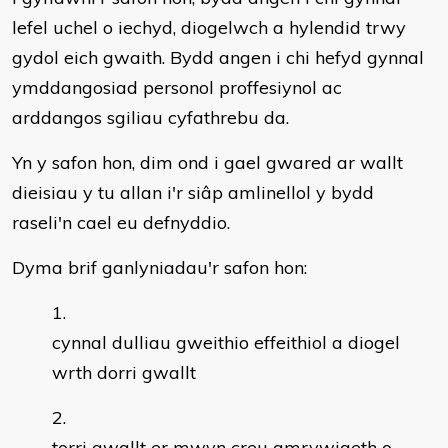
lefel uchel o iechyd, diogelwch a hylendid trwy
gydol eich gwaith. Bydd angen i chi hefyd gynnal
ymddangosiad personol proffesiynol ac
arddangos sgiliau cyfathrebu da.
Yn y safon hon, dim ond i gael gwared ar wallt
dieisiau y tu allan i'r siâp amlinellol y bydd
raseli'n cael eu defnyddio.
Dyma brif ganlyniadau'r safon hon:
cynnal dulliau gweithio effeithiol a diogel
wrth dorri gwallt
torri gwallt er mwyn creu amrywiaeth o