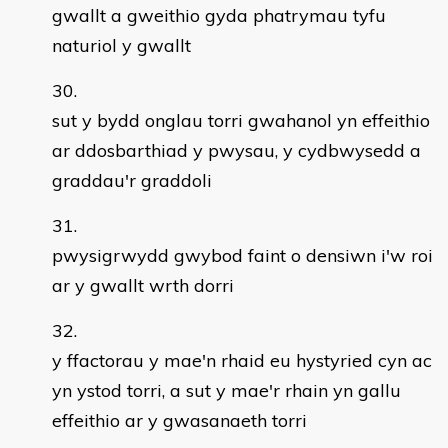
gwallt a gweithio gyda phatrymau tyfu
naturiol y gwallt
sut y bydd onglau torri gwahanol yn effeithio
ar ddosbarthiad y pwysau, y cydbwysedd a
graddau'r graddoli
pwysigrwydd gwybod faint o densiwn i'w roi
ar y gwallt wrth dorri
y ffactorau y mae'n rhaid eu hystyried cyn ac
yn ystod torri, a sut y mae'r rhain yn gallu
effeithio ar y gwasanaeth torri