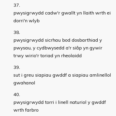
pwysigrwydd cadw'r gwallt yn llaith wrth ei
dorri'n wlyb
pwysigrwydd sicrhau bod dosbarthiad y
pwysau, y cydbwysedd a'r siâp yn gywir
trwy wirio'r toriad yn rheolaidd
sut i greu siapiau gwddf a siapiau amlinellol
gwahanol
pwysigrwydd torri i linell naturiol y gwddf
wrth farbro