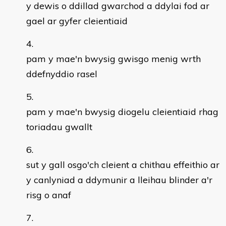
y dewis o ddillad gwarchod a ddylai fod ar
gael ar gyfer cleientiaid
pam y mae'n bwysig gwisgo menig wrth
ddefnyddio rasel
pam y mae'n bwysig diogelu cleientiaid rhag
toriadau gwallt
sut y gall osgo'ch cleient a chithau effeithio ar
y canlyniad a ddymunir a lleihau blinder a'r
risg o anaf