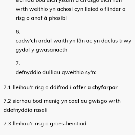
wrth weithio yn achosi cyn lleied o flinder a
risg o anaf â phosibl
cadw'ch ardal waith yn lân ac yn daclus trwy
gydol y gwasanaeth
defnyddio dulliau gweithio sy'n:
7.1 lleihau'r risg o ddifrod i
offer a chyfarpar
7.2 sicrhau bod menig yn cael eu gwisgo wrth
ddefnyddio raseli
7.3 lleihau'r risg o groes-heintiad