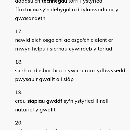
addasu'ch
technegau
torri i ystyried
ffactorau
sy'n debygol o ddylanwadu ar y
gwasanaeth
newid eich osgo chi ac osgo'ch cleient er
mwyn helpu i sicrhau cywirdeb y toriad
sicrhau dosbarthiad cywir o ran cydbwysedd
pwysau'r gwallt a'i siâp
creu
siapiau gwddf
sy'n ystyried llinell
naturiol y gwallt