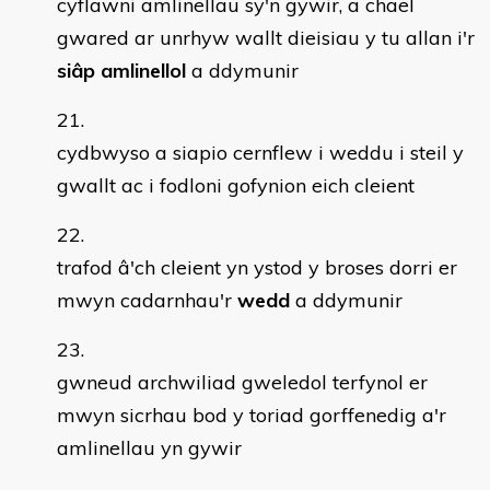
cyflawni amlinellau sy'n gywir, a chael
gwared ar unrhyw wallt dieisiau y tu allan i'r
siâp amlinellol
a ddymunir
cydbwyso a siapio cernflew i weddu i steil y
gwallt ac i fodloni gofynion eich cleient
trafod â'ch cleient yn ystod y broses dorri er
mwyn cadarnhau'r
wedd
a ddymunir
gwneud archwiliad gweledol terfynol er
mwyn sicrhau bod y toriad gorffenedig a'r
amlinellau yn gywir