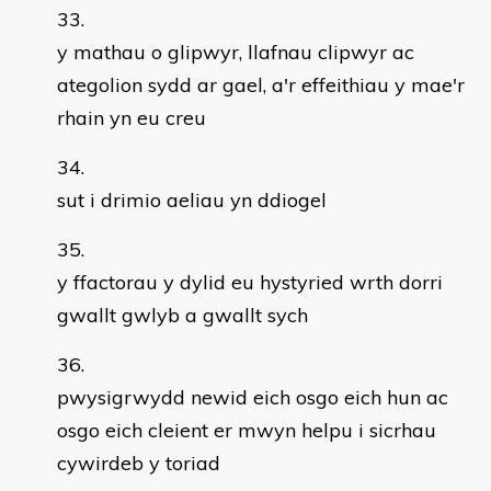
y mathau o glipwyr, llafnau clipwyr ac
ategolion sydd ar gael, a'r effeithiau y mae'r
rhain yn eu creu
sut i drimio aeliau yn ddiogel
y ffactorau y dylid eu hystyried wrth dorri
gwallt gwlyb a gwallt sych
pwysigrwydd newid eich osgo eich hun ac
osgo eich cleient er mwyn helpu i sicrhau
cywirdeb y toriad