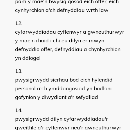
pam y mae'n bwysig gosod eich offer, eich
cynhyrchion a'ch defnyddiau wrth law
cyfarwyddiadau cyflenwyr a gwneuthurwyr
y mae'n rhaid i chi eu dilyn er mwyn
defnyddio offer, defnyddiau a chynhyrchion
yn ddiogel
pwysigrwydd sicrhau bod eich hylendid
personol a'ch ymddangosiad yn bodloni
gofynion y diwydiant a'r sefydliad
pwysigrwydd dilyn cyfarwyddiadau'r
gweithle a'r cyflenwyr neu'r gwneuthurwyr