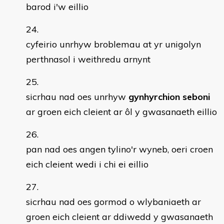
barod i'w eillio
cyfeirio unrhyw broblemau at yr unigolyn
perthnasol i weithredu arnynt
sicrhau nad oes unrhyw
gynhyrchion seboni
ar groen eich cleient ar ôl y gwasanaeth eillio
pan nad oes angen tylino'r wyneb, oeri croen
eich cleient wedi i chi ei eillio
sicrhau nad oes gormod o wlybaniaeth ar
groen eich cleient ar ddiwedd y gwasanaeth