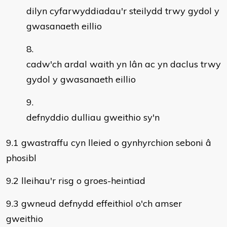
dilyn cyfarwyddiadau'r steilydd trwy gydol y
gwasanaeth eillio
cadw'ch ardal waith yn lân ac yn daclus trwy
gydol y gwasanaeth eillio
defnyddio dulliau gweithio sy'n
9.1 gwastraffu cyn lleied o gynhyrchion seboni â
phosibl
9.2 lleihau'r risg o groes-heintiad
9.3 gwneud defnydd effeithiol o'ch amser
gweithio