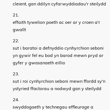
cleient, gan ddilyn cyfarwyddiadau'r steilydd
effaith tywelion poeth ac oer ar y croen a'r
gwallt
sut i baratoi a defnyddio cynhyrchion seboni
yn gywir fel eu bod yn barod mewn pryd ar
gyfer y gwasanaeth eillio
sut i roi cynhyrchion seboni mewn ffordd sy'n
ystyried ffactorau a nodwyd gan y steilydd
swyddogaeth y technegau
effleurage
a