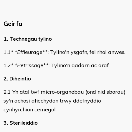
Geirfa
1. Technegau tylino
1.1
* *Effleurage
**: Tylino'n ysgafn, fel rhoi anwes.
1.2
* *Petrissage
**: Tylino'n gadarn ac araf
2. Diheintio
2.1 Yn atal twf micro-organebau (ond nid sborau)
sy'n achosi afiechydon trwy ddefnyddio
cynhyrchion cemegol
3. Sterileiddio