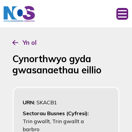
Yn ol
Cynorthwyo gyda
gwasanaethau eillio
URN:
SKACB1
Sectorau Busnes (Cyfresi):
Trin gwallt, Trin gwallt a
barbro