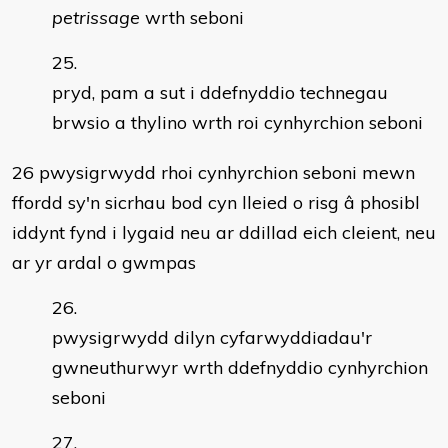
petrissage
wrth seboni
pryd, pam a sut i ddefnyddio technegau
brwsio a thylino wrth roi cynhyrchion seboni
26 pwysigrwydd rhoi cynhyrchion seboni mewn
ffordd sy'n sicrhau bod cyn lleied o risg â phosibl
iddynt fynd i lygaid neu ar ddillad eich cleient, neu
ar yr ardal o gwmpas
pwysigrwydd dilyn cyfarwyddiadau'r
gwneuthurwyr wrth ddefnyddio cynhyrchion
seboni