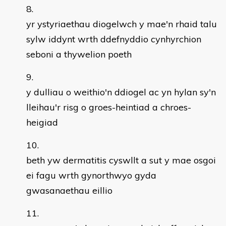
yr ystyriaethau diogelwch y mae'n rhaid talu
sylw iddynt wrth ddefnyddio cynhyrchion
seboni a thywelion poeth
y dulliau o weithio'n ddiogel ac yn hylan sy'n
lleihau'r risg o groes-heintiad a chroes-
heigiad
beth yw dermatitis cyswllt a sut y mae osgoi
ei fagu wrth gynorthwyo gyda
gwasanaethau eillio