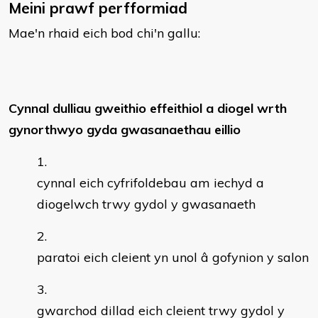
Meini prawf perfformiad
Mae'n rhaid eich bod chi'n gallu:
Cynnal dulliau gweithio effeithiol a diogel wrth
gynorthwyo gyda gwasanaethau eillio
cynnal eich cyfrifoldebau am iechyd a
diogelwch trwy gydol y gwasanaeth
paratoi eich cleient yn unol â gofynion y salon
gwarchod dillad eich cleient trwy gydol y