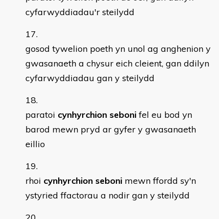
cyfarwyddiadau'r steilydd
gosod tywelion poeth yn unol ag anghenion y
gwasanaeth a chysur eich cleient, gan ddilyn
cyfarwyddiadau gan y steilydd
paratoi
cynhyrchion seboni
fel eu bod yn
barod mewn pryd ar gyfer y gwasanaeth
eillio
rhoi
cynhyrchion seboni
mewn ffordd sy'n
ystyried ffactorau a nodir gan y steilydd