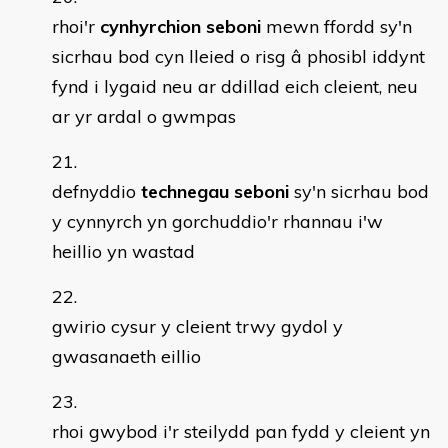
rhoi'r
cynhyrchion seboni
mewn ffordd sy'n
sicrhau bod cyn lleied o risg â phosibl iddynt
fynd i lygaid neu ar ddillad eich cleient, neu
ar yr ardal o gwmpas
defnyddio
technegau seboni
sy'n sicrhau bod
y cynnyrch yn gorchuddio'r rhannau i'w
heillio yn wastad
gwirio cysur y cleient trwy gydol y
gwasanaeth eillio
rhoi gwybod i'r steilydd pan fydd y cleient yn