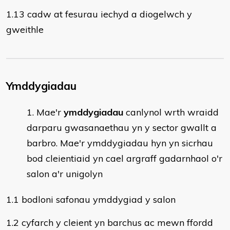
1.13 cadw at fesurau iechyd a diogelwch y
gweithle
Ymddygiadau
Mae'r
ymddygiadau
canlynol wrth wraidd
darparu gwasanaethau yn y sector gwallt a
barbro. Mae'r ymddygiadau hyn yn sicrhau
bod cleientiaid yn cael argraff gadarnhaol o'r
salon a'r unigolyn
1.1 bodloni safonau ymddygiad y salon
1.2 cyfarch y cleient yn barchus ac mewn ffordd