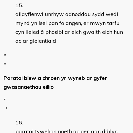
ailgyflenwi unrhyw adnoddau sydd wedi
mynd yn isel pan fo angen, er mwyn tarfu
cyn lleied â phosibl ar eich gwaith eich hun
ac ar gleientiaid
*
*
Paratoi blew a chroen yr wyneb ar gyfer
gwasanaethau eillio
*
*
paratoi tywelion poeth ac oer, gan ddilyn