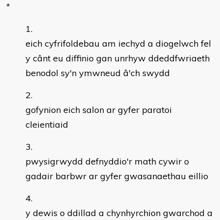
*
eich cyfrifoldebau am iechyd a diogelwch fel
y cânt eu diffinio gan unrhyw ddeddfwriaeth
benodol sy'n ymwneud â'ch swydd
gofynion eich salon ar gyfer paratoi
cleientiaid
pwysigrwydd defnyddio'r math cywir o
gadair barbwr ar gyfer gwasanaethau eillio
y dewis o ddillad a chynhyrchion gwarchod a