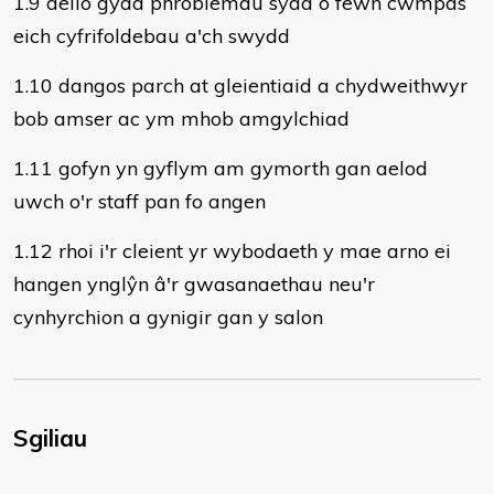
1.9 delio gyda phroblemau sydd o fewn cwmpas
eich cyfrifoldebau a'ch swydd
1.10 dangos parch at gleientiaid a chydweithwyr
bob amser ac ym mhob amgylchiad
1.11 gofyn yn gyflym am gymorth gan aelod
uwch o'r staff pan fo angen
1.12 rhoi i'r cleient yr wybodaeth y mae arno ei
hangen ynglŷn â'r gwasanaethau neu'r
cynhyrchion a gynigir gan y salon
Sgiliau