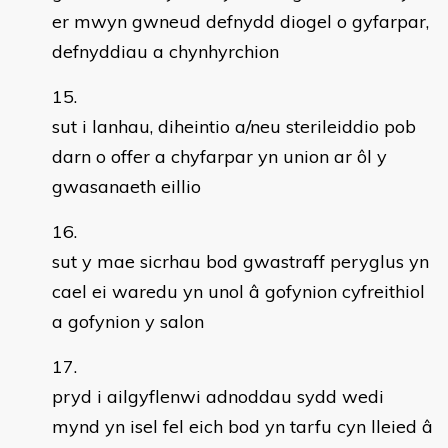
er mwyn gwneud defnydd diogel o gyfarpar,
defnyddiau a chynhyrchion
sut i lanhau, diheintio a/neu sterileiddio pob
darn o offer a chyfarpar yn union ar ôl y
gwasanaeth eillio
sut y mae sicrhau bod gwastraff peryglus yn
cael ei waredu yn unol â gofynion cyfreithiol
a gofynion y salon
pryd i ailgyflenwi adnoddau sydd wedi
mynd yn isel fel eich bod yn tarfu cyn lleied â