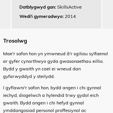
Datblygwyd gan:
SkillsActive
Wedi'i gymeradwyo:
2014
Trosolwg
Mae'r safon hon yn ymwneud â'r sgiliau sylfaenol
ar gyfer cynorthwyo gyda gwasanaethau eillio.
Bydd y gwaith yn cael ei wneud dan
gyfarwyddyd y steilydd.
I gyflawni'r safon hon, bydd angen i chi gynnal
iechyd, diogelwch a hylendid trwy gydol eich
gwaith. Bydd angen i chi hefyd gynnal
ymddangosiad personol proffesiynol ac