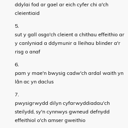
ddylai fod ar gael ar eich cyfer chi a'ch
cleientiaid
sut y gall osgo'ch cleient a chithau effeithio ar
y canlyniad a ddymunir a lleihau blinder a'r
risg o anaf
pam y mae'n bwysig cadw'ch ardal waith yn
lân ac yn daclus
pwysigrwydd dilyn cyfarwyddiadau'ch
steilydd, sy'n cynnwys gwneud defnydd
effeithiol o'ch amser gweithio