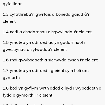
gyfeillgar
1.3 cyfathrebu'n gwrtais a boneddigaidd â'r
cleient
1.4 nodi a chadarnhau disgwyliadau'r cleient
1.5 ymateb yn ddi-oed ac yn gadarnhaol i
gwestiynau a sylwadau'r cleient
1.6 rhoi gwybodaeth a sicrwydd cyson i'r cleient
1.7 ymateb yn ddi-oed i gleient sy'n holi am
gymorth
1.8 bod yn gyflym wrth ddod o hyd i wybodaeth a
fydd o gymorth i'r cleient