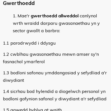
Gwerthoedd
Mae'r
gwerthoedd allweddol
canlynol
wrth wraidd darparu gwasanaethau yn y
sector gwallt a barbro:
1.1 parodrwydd i ddysgu
1.2 cwblhau gwasanaethau mewn amser sy'n
fasnachol ymarferol
1.3 bodloni safonau ymddangosiad y sefydliad a'r
diwydiant
1.4 sicrhau bod hylendid a diogelwch personol yn
bodloni gofynion safonol y diwydiant a'r sefydliad
1.5 agwedd hyblyg at waith