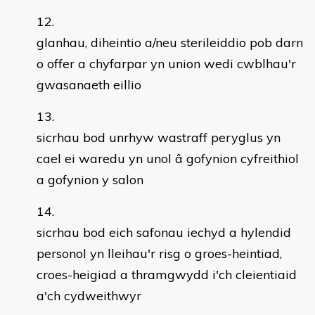
glanhau, diheintio a/neu sterileiddio pob darn
o offer a chyfarpar yn union wedi cwblhau'r
gwasanaeth eillio
sicrhau bod unrhyw wastraff peryglus yn
cael ei waredu yn unol â gofynion cyfreithiol
a gofynion y salon
sicrhau bod eich safonau iechyd a hylendid
personol yn lleihau'r risg o groes-heintiad,
croes-heigiad a thramgwydd i'ch cleientiaid
a'ch cydweithwyr