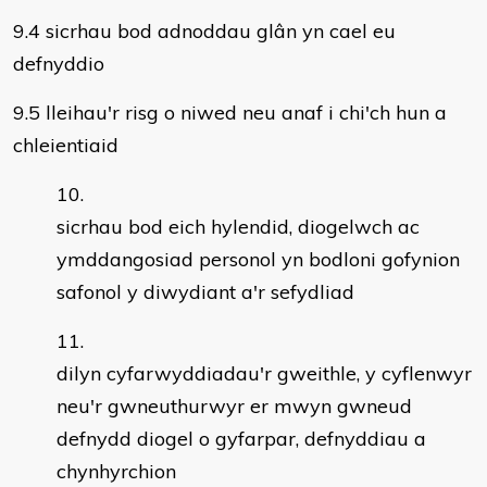
9.4 sicrhau bod adnoddau glân yn cael eu
defnyddio
9.5 lleihau'r risg o niwed neu anaf i chi'ch hun a
chleientiaid
sicrhau bod eich hylendid, diogelwch ac
ymddangosiad personol yn bodloni gofynion
safonol y diwydiant a'r sefydliad
dilyn cyfarwyddiadau'r gweithle, y cyflenwyr
neu'r gwneuthurwyr er mwyn gwneud
defnydd diogel o gyfarpar, defnyddiau a
chynhyrchion