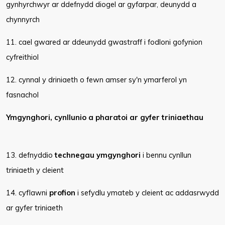
gynhyrchwyr ar ddefnydd diogel ar gyfarpar, deunydd a
chynnyrch
11. cael gwared ar ddeunydd gwastraff i fodloni gofynion
cyfreithiol
12. cynnal y driniaeth o fewn amser sy'n ymarferol yn
fasnachol
Ymgynghori, cynllunio a pharatoi ar gyfer triniaethau
13. defnyddio
technegau ymgynghori
i bennu cynllun
triniaeth y cleient
14. cyflawni
profion
i sefydlu ymateb y cleient ac addasrwydd
ar gyfer triniaeth