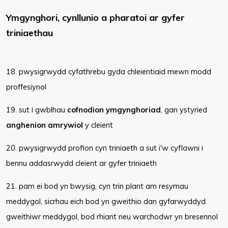
Ymgynghori, cynllunio a pharatoi ar gyfer
triniaethau
18. pwysigrwydd cyfathrebu gyda chleientiaid mewn modd
proffesiynol
19. sut i gwblhau
cofnodion ymgynghoriad
, gan ystyried
anghenion amrywiol
y cleient
20. pwysigrwydd profion cyn triniaeth a sut i'w cyflawni i
bennu addasrwydd cleient ar gyfer triniaeth
21. pam ei bod yn bwysig, cyn trin plant am resymau
meddygol, sicrhau eich bod yn gweithio dan gyfarwyddyd
gweithiwr meddygol, bod rhiant neu warchodwr yn bresennol