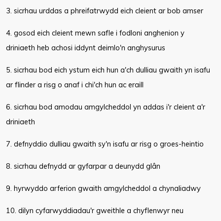
3. sicrhau urddas a phreifatrwydd eich cleient ar bob amser
4. gosod eich cleient mewn safle i fodloni anghenion y
driniaeth heb achosi iddynt deimlo'n anghysurus
5. sicrhau bod eich ystum eich hun a'ch dulliau gwaith yn isafu
ar flinder a risg o anaf i chi'ch hun ac eraill
6. sicrhau bod amodau amgylcheddol yn addas i'r cleient a'r
driniaeth
7. defnyddio dulliau gwaith sy'n isafu ar risg o groes-heintio
8. sicrhau defnydd ar gyfarpar a deunydd glân
9. hyrwyddo arferion gwaith amgylcheddol a chynaliadwy
10. dilyn cyfarwyddiadau'r gweithle a chyflenwyr neu