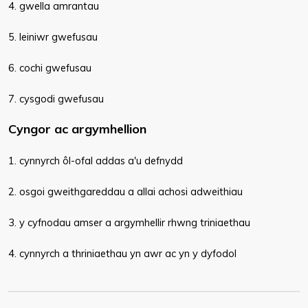
4. gwella amrantau
5. leiniwr gwefusau
6. cochi gwefusau
7. cysgodi gwefusau
Cyngor ac argymhellion
1. cynnyrch ôl-ofal addas a'u defnydd
2. osgoi gweithgareddau a allai achosi adweithiau
3. y cyfnodau amser a argymhellir rhwng triniaethau
4. cynnyrch a thriniaethau yn awr ac yn y dyfodol​