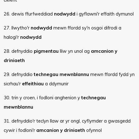
26. dewis ffurfweddiad
nodwydd
i gyflawni'r effaith dymunol
27. llwytho'r
nodwydd
mewn ffordd sy'n osgoi difrodi a
halogi'r
nodwydd
28. defnyddio
pigmentau
lliw yn unol ag
amcanion y
driniaeth
29. defnyddio
technegau mewnblannu
mewn ffordd fydd yn
sicrhau'r
effeithiau
a ddymunir
30. trin y croen, i fodloni anghenion y
technegau
mewnblannu
31. defnyddio'r teclyn llaw ar yr ongl, cyflymder a gwasgedd
cywir i fodloni'r
amcanion y driniaeth
ofynnol