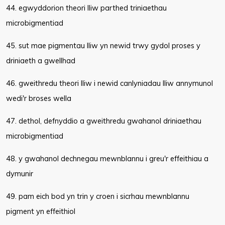
44. egwyddorion theori lliw parthed triniaethau
microbigmentiad
45. sut mae pigmentau lliw yn newid trwy gydol proses y
driniaeth a gwellhad
46. gweithredu theori lliw i newid canlyniadau lliw annymunol
wedi'r broses wella
47. dethol, defnyddio a gweithredu gwahanol driniaethau
microbigmentiad
48. y gwahanol dechnegau mewnblannu i greu'r effeithiau a
dymunir
49. pam eich bod yn trin y croen i sicrhau mewnblannu
pigment yn effeithiol