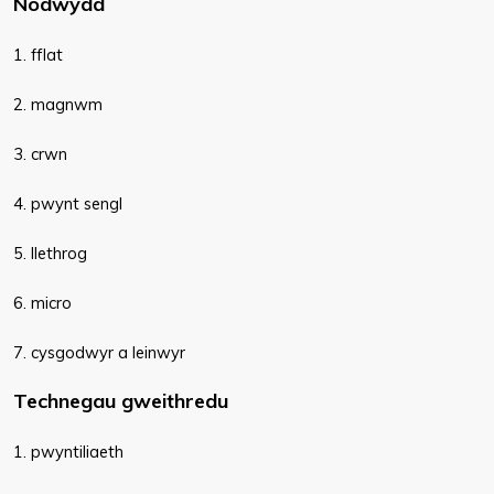
Nodwydd
1. fflat
2. magnwm
3. crwn
4. pwynt sengl
5. llethrog
6. micro
7. cysgodwyr a leinwyr
Technegau gweithredu
1. pwyntiliaeth