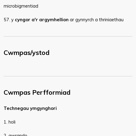
microbigmentiad
57. y
cyngor a'r argymhellion
ar gynnyrch a thriniaethau​
Cwmpas/ystod
Cwmpas Perfformiad
Technegau ymgynghori
1. holi
2. gwrando