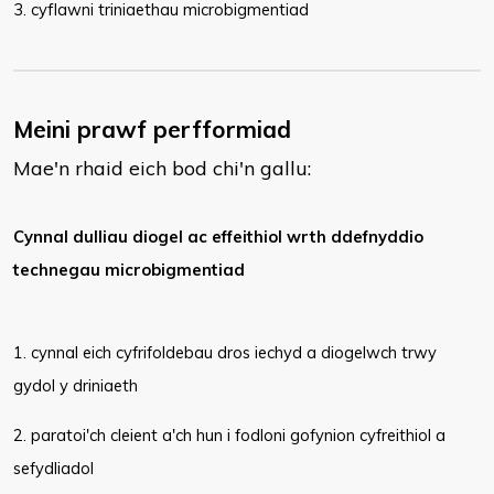
3. cyflawni triniaethau microbigmentiad​
Meini prawf perfformiad
Mae'n rhaid eich bod chi'n gallu:
Cynnal dulliau diogel ac effeithiol wrth ddefnyddio
technegau microbigmentiad
1. cynnal eich cyfrifoldebau dros iechyd a diogelwch trwy
gydol y driniaeth
2. paratoi'ch cleient a'ch hun i fodloni gofynion cyfreithiol a
sefydliadol