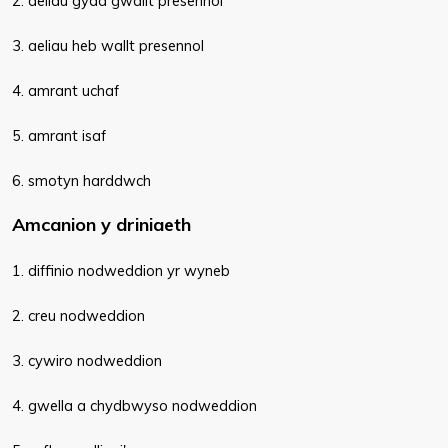
2. aeliau gyda gwallt presennol
3. aeliau heb wallt presennol
4. amrant uchaf
5. amrant isaf
6. smotyn harddwch
Amcanion y driniaeth
1. diffinio nodweddion yr wyneb
2. creu nodweddion
3. cywiro nodweddion
4. gwella a chydbwyso nodweddion