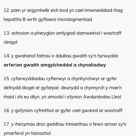
12. pam yr argymhellir eich bod yn cael imiwneiddiad rhag
hepatitis B wrth gyflawni microbigmentiad
13. achosion a pheryglon amlygiad damweiniol i wastraff
clinigol
14. y gwahanol fathau o ddulliau gwaith sy'n hyrwyddo
arferion gwaith amgylcheddol a chynaliadwy
15. cyfarwyddiadau cyflenwyr a chynhyrchwyr ar gyfer
defnydd diogel ar gyfarpar, deunydd a chynnyrch y mae'n
rhaid i chi eu dilyn, yn amodol i ofynion Awdurdodau Lleol
16. y gofynion cyfreithiol ar gyfer cael gwared ar wastraff
17. y rhesymau dros gwblhau triniaethau o fewn amser sy'n
ymarferol yn fasnachol