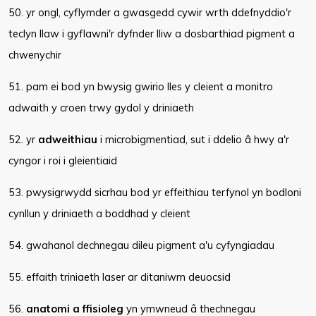
50. yr ongl, cyflymder a gwasgedd cywir wrth ddefnyddio'r
teclyn llaw i gyflawni'r dyfnder lliw a dosbarthiad pigment a
chwenychir
51. pam ei bod yn bwysig gwirio lles y cleient a monitro
adwaith y croen trwy gydol y driniaeth
52. yr
adweithiau
i microbigmentiad, sut i ddelio â hwy a'r
cyngor i roi i gleientiaid
53. pwysigrwydd sicrhau bod yr effeithiau terfynol yn bodloni
cynllun y driniaeth a boddhad y cleient
54. gwahanol dechnegau dileu pigment a'u cyfyngiadau
55. effaith triniaeth laser ar ditaniwm deuocsid
56.
anatomi a ffisioleg
yn ymwneud â thechnegau