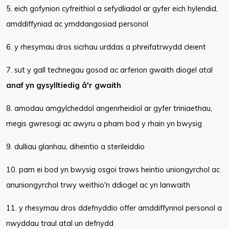
5. eich gofynion cyfreithiol a sefydliadol ar gyfer eich hylendid,
amddiffyniad ac ymddangosiad personol
6. y rhesymau dros sicrhau urddas a phreifatrwydd cleient
7. sut y gall technegau gosod ac arferion gwaith diogel atal
anaf yn gysylltiedig â'r gwaith
8. amodau amgylcheddol angenrheidiol ar gyfer triniaethau,
megis gwresogi ac awyru a pham bod y rhain yn bwysig
9. dulliau glanhau, diheintio a sterileiddio
10. pam ei bod yn bwysig osgoi traws heintio uniongyrchol ac
anuniongyrchol trwy weithio'n ddiogel ac yn lanwaith
11. y rhesymau dros ddefnyddio offer amddiffynnol personol a
nwyddau traul atal un defnydd