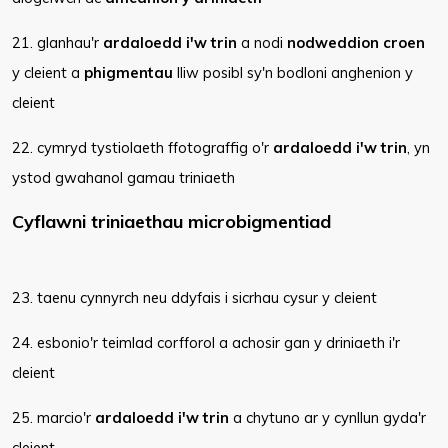
21. glanhau'r
ardaloedd i'w trin
a nodi
nodweddion croen
y cleient a
phigmentau
lliw posibl sy'n bodloni anghenion y
cleient
22. cymryd tystiolaeth ffotograffig o'r
ardaloedd i'w trin
, yn
ystod gwahanol gamau triniaeth
Cyflawni triniaethau microbigmentiad
23. taenu cynnyrch neu ddyfais i sicrhau cysur y cleient
24. esbonio'r teimlad corfforol a achosir gan y driniaeth i'r
cleient
25. marcio'r
ardaloedd i'w trin
a chytuno ar y cynllun gyda'r
cleient