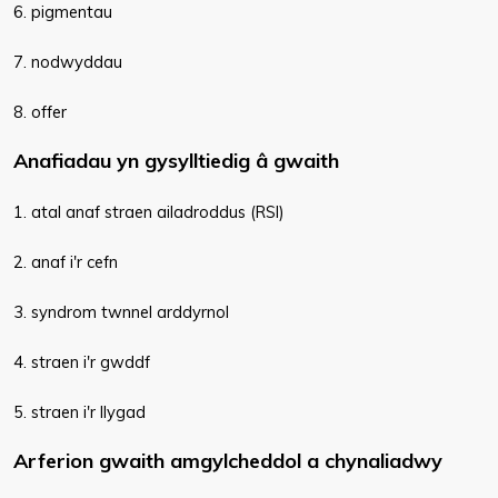
6. pigmentau
7. nodwyddau
8. offer
Anafiadau yn gysylltiedig â gwaith
1. atal anaf straen ailadroddus (RSI)
2. anaf i'r cefn
3. syndrom twnnel arddyrnol
4. straen i'r gwddf
5. straen i'r llygad
Arferion gwaith amgylcheddol a chynaliadwy