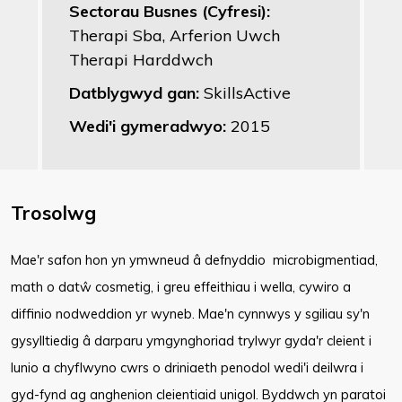
Sectorau Busnes (Cyfresi):
Therapi Sba, Arferion Uwch
Therapi Harddwch
Datblygwyd gan:
SkillsActive
Wedi'i gymeradwyo:
2015
Trosolwg
Mae'r safon hon yn ymwneud â defnyddio microbigmentiad,
math o datŵ cosmetig, i greu effeithiau i wella, cywiro a
diffinio nodweddion yr wyneb. Mae'n cynnwys y sgiliau sy'n
gysylltiedig â darparu ymgynghoriad trylwyr gyda'r cleient i
lunio a chyflwyno cwrs o driniaeth penodol wedi'i deilwra i
gyd-fynd ag anghenion cleientiaid unigol. Byddwch yn paratoi