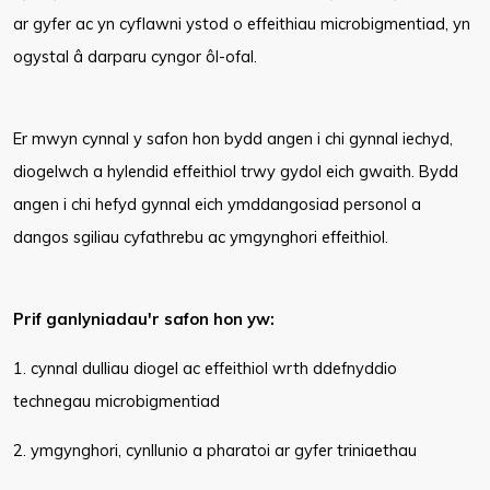
ar gyfer ac yn cyflawni ystod o effeithiau microbigmentiad, yn
ogystal â darparu cyngor ôl-ofal.
Er mwyn cynnal y safon hon bydd angen i chi gynnal iechyd,
diogelwch a hylendid effeithiol trwy gydol eich gwaith. Bydd
angen i chi hefyd gynnal eich ymddangosiad personol a
dangos sgiliau cyfathrebu ac ymgynghori effeithiol.
Prif ganlyniadau'r safon hon yw:
1. cynnal dulliau diogel ac effeithiol wrth ddefnyddio
technegau microbigmentiad
2. ymgynghori, cynllunio a pharatoi ar gyfer triniaethau