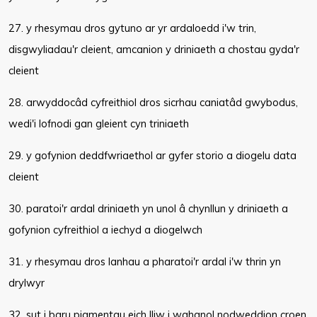
27. y rhesymau dros gytuno ar yr ardaloedd i'w trin,
disgwyliadau'r cleient, amcanion y driniaeth a chostau gyda'r
cleient
28. arwyddocâd cyfreithiol dros sicrhau caniatâd gwybodus,
wedi'i lofnodi gan gleient cyn triniaeth
29. y gofynion deddfwriaethol ar gyfer storio a diogelu data
cleient
30. paratoi'r ardal driniaeth yn unol â chynllun y driniaeth a
gofynion cyfreithiol a iechyd a diogelwch
31. y rhesymau dros lanhau a pharatoi'r ardal i'w thrin yn
drylwyr
32. sut i baru pigmentau eich lliw i wahanol nodweddion croen