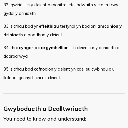
32. gwirio lles y cleient a monitro lefel adwaith y croen trwy
gydol y driniaeth
33. sicrhau bod yr
effeithiau
terfynol yn bodloni
amcanion y
driniaeth
a boddhad y cleient
34. rhoi
cyngor ac argymhellion
i'ch cleient ar y driniaeth a
ddarparwyd
35. sicrhau bod cofnodion y cleient yn cael eu cwblhau a'u
llofnodi gennych chi a'r cleient
Gwybodaeth a Dealltwriaeth
You need to know and understand: