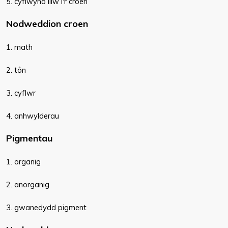
5. cyflwyno lliw i'r croen
Nodweddion croen
1. math
2. tôn
3. cyflwr
4. anhwylderau
Pigmentau
1. organig
2. anorganig
3. gwanedydd pigment