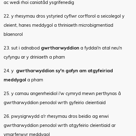
ac wedi rhoi caniatâd ysgrifenedig
22. y rhesymau dros ystyried cyflwr corfforol a seicolegol y
cleient, hanes meddygol a thriniaeth microbigmentiad
blaenorol
23. sut i adnabod
gwrtharwyddion
a fyddai'n atal neu'n
cyfyngu ar y driniaeth a pham
24. y
gwrtharwyddion sy'n gofyn am atgyfeiriad
meddygol
a pham
25. y camau angenrheidiol i'w cymryd mewn perthynas â
gwrtharwyddion penodol wrth gyfeirio cleientiaid
26. pwysigrwydd a'r rhesymau dros beidio ag enwi
gwrtharwyddion penodol wrth atgyfeirio cleientiaid ar
ymarferwyr meddygol