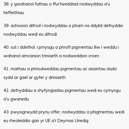
38. y gwahanol fathau o ffurfweddiad nodwyddau a'u
heffeithiau
39. achosion difrod i nodwyddau a pham na ddylid defnyddio
nodwyddau wedi eu difrodi
40. sut i ddethol, cymysgu a phrofi pigmentau lliw i weddu i
wahanol amcanion triniaeth a nodweddion croen
41. mathau a phriodweddau pigmentau ac asiantau cludo
sydd ar gael ar gyfer y driniaeth
42. defnyddiau a chyfyngiadau pigmentau wedi eu cymysgu
a'u gwanedu
43. pwysigrwydd prynu offer, nodwyddau a phigmentau wedi
eu rheoleiddio gan yr UE a'r Deyrnas Unedig