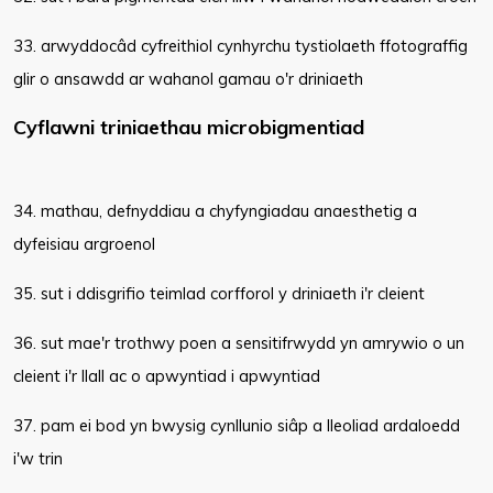
33. arwyddocâd cyfreithiol cynhyrchu tystiolaeth ffotograffig
glir o ansawdd ar wahanol gamau o'r driniaeth
Cyflawni triniaethau microbigmentiad
34. mathau, defnyddiau a chyfyngiadau anaesthetig a
dyfeisiau argroenol
35. sut i ddisgrifio teimlad corfforol y driniaeth i'r cleient
36. sut mae'r trothwy poen a sensitifrwydd yn amrywio o un
cleient i'r llall ac o apwyntiad i apwyntiad
37. pam ei bod yn bwysig cynllunio siâp a lleoliad ardaloedd
i'w trin