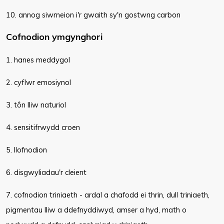
10. annog siwrneion i'r gwaith sy'n gostwng carbon
Cofnodion ymgynghori
1. hanes meddygol
2. cyflwr emosiynol
3. tôn lliw naturiol
4. sensitifrwydd croen
5. llofnodion
6. disgwyliadau'r cleient
7. cofnodion triniaeth - ardal a chafodd ei thrin, dull triniaeth,
pigmentau lliw a ddefnyddiwyd, amser a hyd, math o