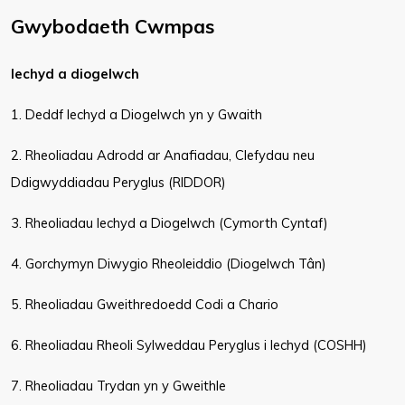
Gwybodaeth Cwmpas
Iechyd a diogelwch
1. Deddf Iechyd a Diogelwch yn y Gwaith
2. Rheoliadau Adrodd ar Anafiadau, Clefydau neu
Ddigwyddiadau Peryglus (RIDDOR)
3. Rheoliadau Iechyd a Diogelwch (Cymorth Cyntaf)
4. Gorchymyn Diwygio Rheoleiddio (Diogelwch Tân)
5. Rheoliadau Gweithredoedd Codi a Chario
6. Rheoliadau Rheoli Sylweddau Peryglus i Iechyd (COSHH)
7. Rheoliadau Trydan yn y Gweithle