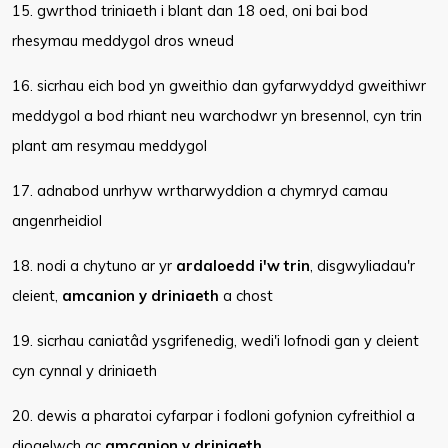
15. gwrthod triniaeth i blant dan 18 oed, oni bai bod
rhesymau meddygol dros wneud
16. sicrhau eich bod yn gweithio dan gyfarwyddyd gweithiwr
meddygol a bod rhiant neu warchodwr yn bresennol, cyn trin
plant am resymau meddygol
17. adnabod unrhyw wrtharwyddion a chymryd camau
angenrheidiol
18. nodi a chytuno ar yr
ardaloedd i'w trin
, disgwyliadau'r
cleient,
amcanion y driniaeth
a chost
19. sicrhau caniatâd ysgrifenedig, wedi'i lofnodi gan y cleient
cyn cynnal y driniaeth
20. dewis a pharatoi cyfarpar i fodloni gofynion cyfreithiol a
diogelwch ac
amcanion y driniaeth