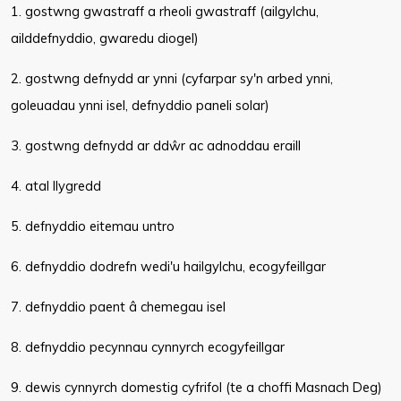
1. gostwng gwastraff a rheoli gwastraff (ailgylchu,
ailddefnyddio, gwaredu diogel)
2. gostwng defnydd ar ynni (cyfarpar sy'n arbed ynni,
goleuadau ynni isel, defnyddio paneli solar)
3. gostwng defnydd ar ddŵr ac adnoddau eraill
4. atal llygredd
5. defnyddio eitemau untro
6. defnyddio dodrefn wedi'u hailgylchu, ecogyfeillgar
7. defnyddio paent â chemegau isel
8. defnyddio pecynnau cynnyrch ecogyfeillgar
9. dewis cynnyrch domestig cyfrifol (te a choffi Masnach Deg)