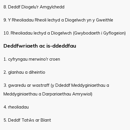
8. Deddf Diogelu'r Amgylchedd
9. Y Rheoliadau Rheoli Iechyd a Diogelwch yn y Gweithle
10. Rheoliadau Iechyd a Diogelwch (Gwybodaeth i Gyflogeion)
Deddfwriaeth ac is-ddeddfau
1. cyfryngau merwino'r croen
2. glanhau a diheintio
3. gwaredu ar wastraff (y Ddeddf Meddyginiaethau a
Meddyginiaethau a Darpariaethau Amrywiol)
4. rheoliadau
5. Deddf Tatŵs ar Blant