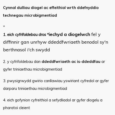
Cynnal dulliau diogel ac effeithiol wrth ddefnyddio
technegau microbigmentiad
*
iechyd a diogelwch
fel y
1. eich cyfrifoldebau dros *
diffinnir gan unrhyw ddeddfwriaeth benodol sy'n
berthnasol i'ch swydd
2. y cyfrifoldebau dan
ddeddfwriaeth ac is-ddeddfau
ar
gyfer triniaethau microbigmentiad
3. pwysigrwydd gwirio canllawiau yswiriant cyfredol ar gyfer
darparu triniaethau microbigmentiad
4. eich gofynion cyfreithiol a sefydliadol ar gyfer diogelu a
pharatoi cleient