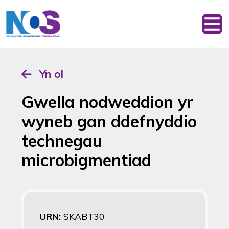
Yn ol
Gwella nodweddion yr
wyneb gan ddefnyddio
technegau
microbigmentiad
URN:
SKABT30