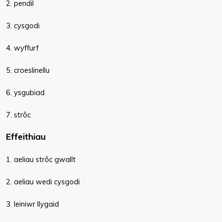
2. pendil
3. cysgodi
4. wyffurf
5. croeslinellu
6. ysgubiad
7. strôc
Effeithiau
1. aeliau strôc gwallt
2. aeliau wedi cysgodi
3. leiniwr llygaid