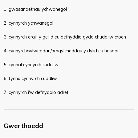
1. gwasanaethau ychwanegol
2. cynnyrch ychwanegol
3. cynnyrch eraill y gellid eu defnyddio gyda chuddliw croen
4. cynnyrch/sylweddau/amgylcheddau y dylid eu hosgoi
5. cynnal cynnyrch cuddliw
6. tynnu cynnyrch cuddliw
7. cynnyrch i'w defnyddio adref​
Gwerthoedd