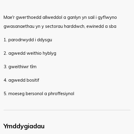
Mae'r gwerthoedd allweddol a ganlyn yn sail i gyflwyno
gwasanaethau yn y sectorau harddwch, ewinedd a sba
1. parodrwydd i ddysgu
2. agwedd weithio hyblyg
3. gweithiwr tîm
4. agwedd bositif
5. moeseg bersonol a phroffesiynol​
Ymddygiadau