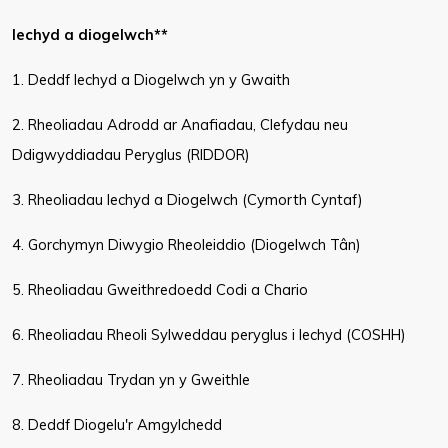
Iechyd a diogelwch**
1. Deddf Iechyd a Diogelwch yn y Gwaith
2. Rheoliadau Adrodd ar Anafiadau, Clefydau neu
Ddigwyddiadau Peryglus (RIDDOR)
3. Rheoliadau Iechyd a Diogelwch (Cymorth Cyntaf)
4. Gorchymyn Diwygio Rheoleiddio (Diogelwch Tân)
5. Rheoliadau Gweithredoedd Codi a Chario
6. Rheoliadau Rheoli Sylweddau peryglus i Iechyd (COSHH)
7. Rheoliadau Trydan yn y Gweithle
8. Deddf Diogelu'r Amgylchedd