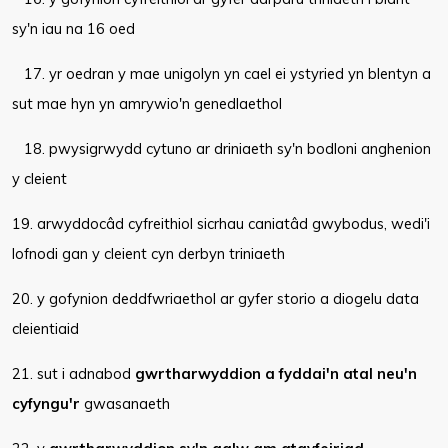
sy'n iau na 16 oed
17. yr oedran y mae unigolyn yn cael ei ystyried yn blentyn a
sut mae hyn yn amrywio'n genedlaethol
18. pwysigrwydd cytuno ar driniaeth sy'n bodloni anghenion
y cleient
19. arwyddocâd cyfreithiol sicrhau caniatâd gwybodus, wedi'i
lofnodi gan y cleient cyn derbyn triniaeth
20. y gofynion deddfwriaethol ar gyfer storio a diogelu data
cleientiaid
21. sut i adnabod
gwrtharwyddion a fyddai'n atal neu'n
cyfyngu'r
gwasanaeth