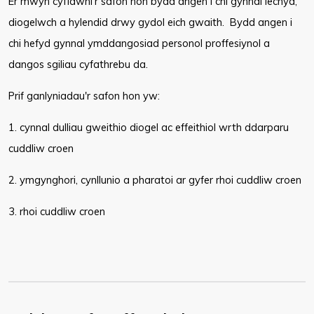
Er mwyn cyflawni'r safon hon bydd angen i chi gynnal iechyd,
diogelwch a hylendid drwy gydol eich gwaith. Bydd angen i
chi hefyd gynnal ymddangosiad personol proffesiynol a
dangos sgiliau cyfathrebu da.
Prif ganlyniadau'r safon hon yw:
1. cynnal dulliau gweithio diogel ac effeithiol wrth ddarparu
cuddliw croen
2. ymgynghori, cynllunio a pharatoi ar gyfer rhoi cuddliw croen
3. rhoi cuddliw croen