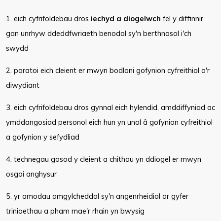
1. eich cyfrifoldebau dros
iechyd a diogelwch
fel y diffinnir
gan unrhyw ddeddfwriaeth benodol sy'n berthnasol i'ch
swydd
2. paratoi eich cleient er mwyn bodloni gofynion cyfreithiol a'r
diwydiant
3. eich cyfrifoldebau dros gynnal eich hylendid, amddiffyniad ac
ymddangosiad personol eich hun yn unol â gofynion cyfreithiol
a gofynion y sefydliad
4. technegau gosod y cleient a chithau yn ddiogel er mwyn
osgoi anghysur
5. yr amodau amgylcheddol sy'n angenrheidiol ar gyfer
triniaethau a pham mae'r rhain yn bwysig