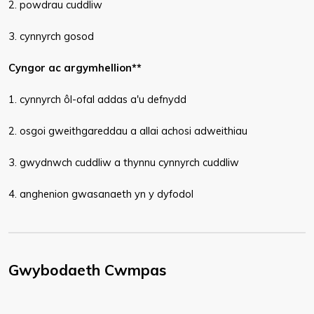
2. powdrau cuddliw
3. cynnyrch gosod
Cyngor ac argymhellion**
1. cynnyrch ôl-ofal addas a'u defnydd
2. osgoi gweithgareddau a allai achosi adweithiau
3. gwydnwch cuddliw a thynnu cynnyrch cuddliw
4. anghenion gwasanaeth yn y dyfodol​
Gwybodaeth Cwmpas