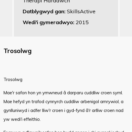
Therapi Harddwch
Datblygwyd gan:
SkillsActive
Wedi'i gymeradwyo:
2015
Trosolwg
Trosolwg
Mae'r safon hon yn ymwneud â darparu cuddliw croen syml.
Mae hefyd yn trafod cynnyrch cuddliw arbenigol amrywiol, a
gynlluniwyd i adfer lliw'r croen i gyd-fynd â'r arlliw croen nad
yw wedi'i effeithio.