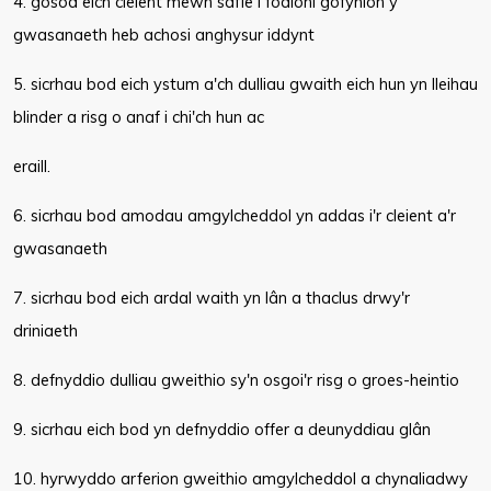
4. gosod eich cleient mewn safle i fodloni gofynion y
gwasanaeth heb achosi anghysur iddynt
5. sicrhau bod eich ystum a'ch dulliau gwaith eich hun yn lleihau
blinder a risg o anaf i chi'ch hun ac
eraill.
6. sicrhau bod amodau amgylcheddol yn addas i'r cleient a'r
gwasanaeth
7. sicrhau bod eich ardal waith yn lân a thaclus drwy'r
driniaeth
8. defnyddio dulliau gweithio sy'n osgoi'r risg o groes-heintio
9. sicrhau eich bod yn defnyddio offer a deunyddiau glân
10. hyrwyddo arferion gweithio amgylcheddol a chynaliadwy