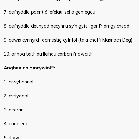
7. defnyddio paent â lefelau isel o gemegau
8. defnyddio deunydd pecynnu sy'n gyfeillgar i'r amgylchedd
9. dewis cynnyrch domestig cyfrifol (te a choffi Masnach Deg)
10. annog teithiau lleihau carbon i'r gwaith
Anghenion amrywiol**
1. diwylliannol
2. crefyddol
3. oedran
4. anabledd
5. rhyw