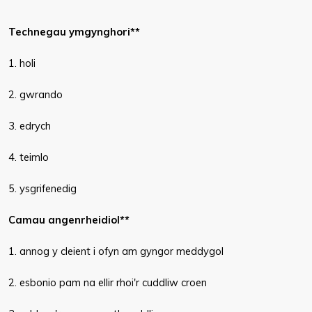
Technegau ymgynghori**
1. holi
2. gwrando
3. edrych
4. teimlo
5. ysgrifenedig
Camau angenrheidiol**
1. annog y cleient i ofyn am gyngor meddygol
2. esbonio pam na ellir rhoi'r cuddliw croen