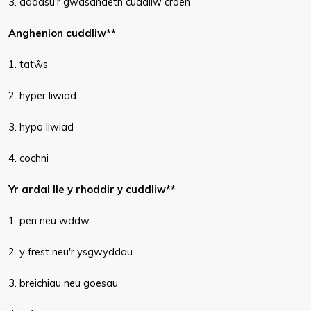
3. addasu'r gwasanaeth cuddliw croen
Anghenion cuddliw**
1. tatŵs
2. hyper liwiad
3. hypo liwiad
4. cochni
Yr ardal lle y rhoddir y cuddliw**
1. pen neu wddw
2. y frest neu'r ysgwyddau
3. breichiau neu goesau