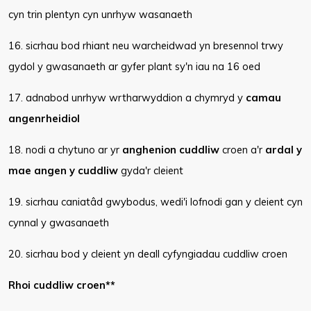
cyn trin plentyn cyn unrhyw wasanaeth
16. sicrhau bod rhiant neu warcheidwad yn bresennol trwy
gydol y gwasanaeth ar gyfer plant sy'n iau na 16 oed
17. adnabod unrhyw wrtharwyddion a chymryd y
camau
angenrheidiol
18. nodi a chytuno ar yr
anghenion cuddliw
croen a'r
ardal y
mae angen y cuddliw
gyda'r cleient
19. sicrhau caniatâd gwybodus, wedi'i lofnodi gan y cleient cyn
cynnal y gwasanaeth
20. sicrhau bod y cleient yn deall cyfyngiadau cuddliw croen
Rhoi cuddliw croen**