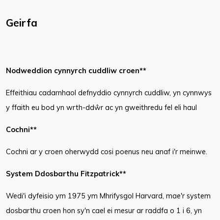
Geirfa
Nodweddion cynnyrch cuddliw croen**
Effeithiau cadarnhaol defnyddio cynnyrch cuddliw, yn cynnwys
y ffaith eu bod yn wrth-ddŵr ac yn gweithredu fel eli haul
Cochni**
Cochni ar y croen oherwydd cosi poenus neu anaf i'r meinwe.
System Ddosbarthu Fitzpatrick**
Wedi'i dyfeisio ym 1975 ym Mhrifysgol Harvard, mae'r system
dosbarthu croen hon sy'n cael ei mesur ar raddfa o 1 i 6, yn