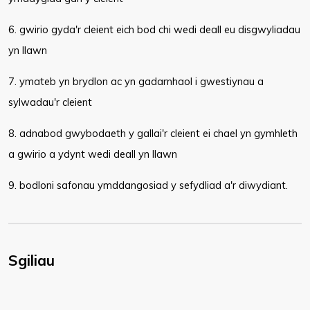
6. gwirio gyda'r cleient eich bod chi wedi deall eu disgwyliadau
yn llawn
7. ymateb yn brydlon ac yn gadarnhaol i gwestiynau a
sylwadau'r cleient
8. adnabod gwybodaeth y gallai'r cleient ei chael yn gymhleth
a gwirio a ydynt wedi deall yn llawn
9. bodloni safonau ymddangosiad y sefydliad a'r diwydiant.​
Sgiliau