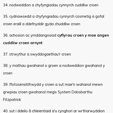
34. nodweddion a chyfyngiadau cynnyrch cuddliw croen
35. cydnawsedd a chyfyngiadau cynnyrch cosmetig a gofal
croen eraill a ddefnyddir gyda chuddliw croen
36. achosion ac ymddangosiad
cyflyrau croen y mae angen
cuddliw croen arnynt
37. strwythur a swyddogaethau'r croen
38. y mathau gwahanol o groen a nodweddion gwahanol y
croen
39. ffotosensitifrwydd y croen a sut mae'n wahanol mewn
grwpiau croen gwahanol megis System Ddosbarthu
Fitzpatrick
40. sut i ddelio â chleientiaid a'u cynghori ar wrtharwyddion