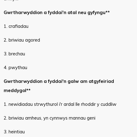
Gwrtharwyddion a fyddai'n atal neu gyfyngu**
1. crafiadau
2. briwiau agored
3. brechau
4. pwythau
Gwrtharwyddion a fyddai'n galw am atgyfeiriad
meddygol**
1. newidiadau strwythurol i'r ardal lle rhoddir y cuddliw
2. briwiau amheus, yn cynnwys mannau geni
3. heintiau