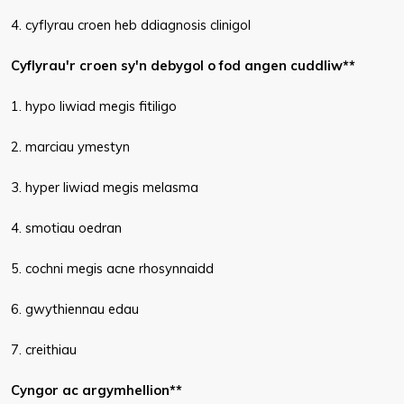
4. cyflyrau croen heb ddiagnosis clinigol
Cyflyrau'r croen sy'n debygol o fod angen cuddliw**
1. hypo liwiad megis fitiligo
2. marciau ymestyn
3. hyper liwiad megis melasma
4. smotiau oedran
5. cochni megis acne rhosynnaidd
6. gwythiennau edau
7. creithiau
Cyngor ac argymhellion**