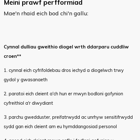
Meini prawf perfformiad
Mae'n rhaid eich bod chi'n gallu:
Cynnal dulliau gweithio diogel wrth ddarparu cuddliw
croen**
1. cynnal eich cyfrifoldebau dros iechyd a diogelwch trwy
gydol y gwasanaeth
2. paratoi eich cleient a'ch hun er mwyn bodloni gofynion
cyfreithiol a'r diwydiant
3. parchu gwedduster, preifatrwydd ac unrhyw sensitifrwydd
sydd gan eich cleient am eu hymddangosiad personol