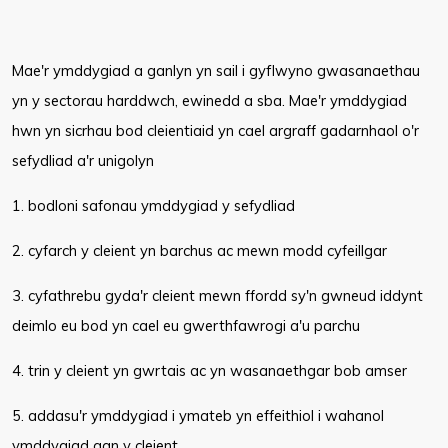
Mae'r ymddygiad a ganlyn yn sail i gyflwyno gwasanaethau
yn y sectorau harddwch, ewinedd a sba. Mae'r ymddygiad
hwn yn sicrhau bod cleientiaid yn cael argraff gadarnhaol o'r
sefydliad a'r unigolyn
1. bodloni safonau ymddygiad y sefydliad
2. cyfarch y cleient yn barchus ac mewn modd cyfeillgar
3. cyfathrebu gyda'r cleient mewn ffordd sy'n gwneud iddynt
deimlo eu bod yn cael eu gwerthfawrogi a'u parchu
4. trin y cleient yn gwrtais ac yn wasanaethgar bob amser
5. addasu'r ymddygiad i ymateb yn effeithiol i wahanol
ymddygiad gan y cleient