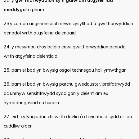
22. y
gwrtharwyddion sy'n galw am atgyfeiriad
meddygol
a pham
23.y camau angenrheidiol mewn cysylltiad â gwrtharwyddion
penodol wrth atgyfeirio cleientiaid
24. y rhesymau dros beidio enwi gwrtharwyddion penodol
wrth atgyfeirio cleientiaid
25. pam ei bod yn bwysig osgoi technegau holi ymwthgar
26. pam ei bod yn bwysig parchu gwedduster, preifatrwydd
ac unrhyw sensitifrwydd sydd gan y cleient am eu
hymddangosiad eu hunain
27. eich cyfyngiadau chi wrth ddelio â chleientiaid sydd eisiau
cuddliw croen