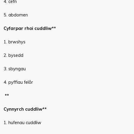
4. cefn
5. abdomen
Cyfarpar rhoi cuddliw**
1. brwshys
2. bysedd
3. sbyngau
4. pyffiau felôr
**
Cynnyrch cuddliw**
1. hufenau cuddliw