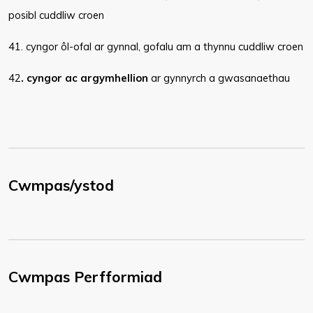
posibl cuddliw croen
41. cyngor ôl-ofal ar gynnal, gofalu am a thynnu cuddliw croen
42
. cyngor ac argymhellion
ar gynnyrch a gwasanaethau
Cwmpas/ystod
Cwmpas Perfformiad