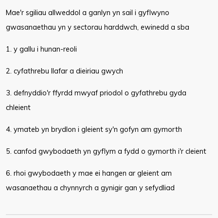
Mae'r sgiliau allweddol a ganlyn yn sail i gyflwyno
gwasanaethau yn y sectorau harddwch, ewinedd a sba
1. y gallu i hunan-reoli
2. cyfathrebu llafar a dieiriau gwych
3. defnyddio'r ffyrdd mwyaf priodol o gyfathrebu gyda
chleient
4. ymateb yn brydlon i gleient sy'n gofyn am gymorth
5. canfod gwybodaeth yn gyflym a fydd o gymorth i'r cleient
6. rhoi gwybodaeth y mae ei hangen ar gleient am
wasanaethau a chynnyrch a gynigir gan y sefydliad​