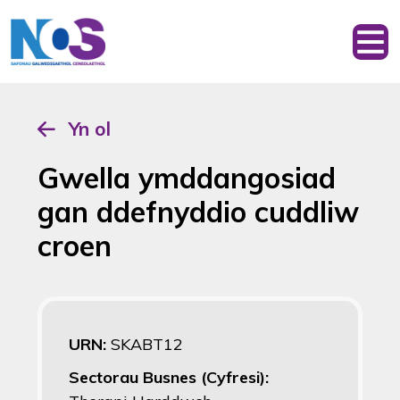
Yn ol
Gwella ymddangosiad
gan ddefnyddio cuddliw
croen
URN:
SKABT12
Sectorau Busnes (Cyfresi):