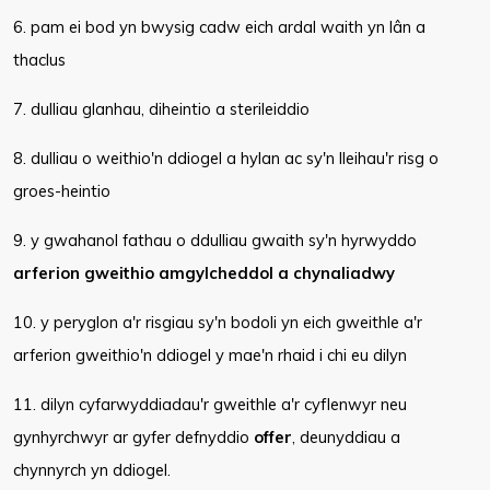
6. pam ei bod yn bwysig cadw eich ardal waith yn lân a
thaclus
7. dulliau glanhau, diheintio a sterileiddio
8. dulliau o weithio'n ddiogel a hylan ac sy'n lleihau'r risg o
groes-heintio
9. y gwahanol fathau o ddulliau gwaith sy'n hyrwyddo
arferion gweithio amgylcheddol a chynaliadwy
10. y peryglon a'r risgiau sy'n bodoli yn eich gweithle a'r
arferion gweithio'n ddiogel y mae'n rhaid i chi eu dilyn
11. dilyn cyfarwyddiadau'r gweithle a'r cyflenwyr neu
gynhyrchwyr ar gyfer defnyddio
offer
, deunyddiau a
chynnyrch yn ddiogel.