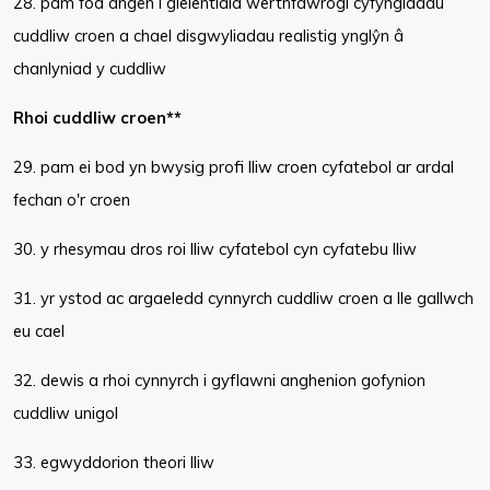
28. pam fod angen i gleientiaid werthfawrogi cyfyngiadau
cuddliw croen a chael disgwyliadau realistig ynglŷn â
chanlyniad y cuddliw
Rhoi cuddliw croen**
29. pam ei bod yn bwysig profi lliw croen cyfatebol ar ardal
fechan o'r croen
30. y rhesymau dros roi lliw cyfatebol cyn cyfatebu lliw
31. yr ystod ac argaeledd cynnyrch cuddliw croen a lle gallwch
eu cael
32. dewis a rhoi cynnyrch i gyflawni anghenion gofynion
cuddliw unigol
33. egwyddorion theori lliw