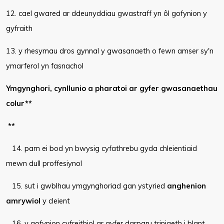
12. cael gwared ar ddeunyddiau gwastraff yn ôl gofynion y
gyfraith
13. y rhesymau dros gynnal y gwasanaeth o fewn amser sy'n
ymarferol yn fasnachol
Ymgynghori, cynllunio a pharatoi ar gyfer gwasanaethau
colur**
**
14. pam ei bod yn bwysig cyfathrebu gyda chleientiaid
mewn dull proffesiynol
15. sut i gwblhau ymgynghoriad gan ystyried
anghenion
amrywiol
y cleient
16. y gofynion cyfreithiol ar gyfer darparu triniaeth i blant