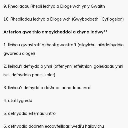
9. Rheoliadau Rheoli Iechyd a Diogelwch yn y Gwaith
10. Rheoliadau Iechyd a Diogelwch (Gwybodaeth i Gyflogeion)
Arferion gweithio amgylcheddol a chynaliadwy**
1. lleihau gwastraff a rheoli gwastraff (ailgylchu, ailddefnyddio,
gwaredu diogel)
2. lleihau'r defnydd o ynni (offer ynni effeithlon, goleuadau ynni
isel, defnyddio paneli solar)
3. lleihau'r defnydd o ddŵr ac adnoddau eraill
4. atal llygredd
5. defnyddio eitemau untro
6. defnyddio dodrefn ecogyfeillgar, wedi'u hailgylchu