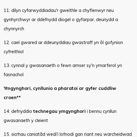
11. dilyn cyfarwyddiadau'r gweithle a chyflenwyr neu
gynhyrchwyr ar ddefnydd diogel o gyfarpar, deunydd a
chynnyrch
12. cael gwared ar ddeunyddiau gwastraff yn ôl gofynion
cyfreithiol
13. cynnal y gwasanaeth o fewn amser sy'n ymarferol yn
fasnachol
Ymgynghori, cynllunio a pharatoi ar gyfer cuddliw
croen**
14. defnyddio
technegau ymgynghori
i bennu cynllun
gwasanaeth y cleient
15. sicrhau caniatâd wedi'i lofnodi gan riant neu warcheidwad