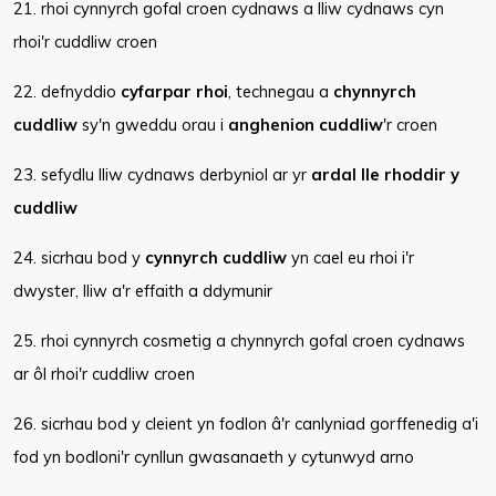
21. rhoi cynnyrch gofal croen cydnaws a lliw cydnaws cyn
rhoi'r cuddliw croen
22. defnyddio
cyfarpar rhoi
, technegau a
chynnyrch
cuddliw
sy'n gweddu orau i
anghenion cuddliw
'r croen
23. sefydlu lliw cydnaws derbyniol ar yr
ardal lle rhoddir y
cuddliw
24. sicrhau bod y
cynnyrch cuddliw
yn cael eu rhoi i'r
dwyster, lliw a'r effaith a ddymunir
25. rhoi cynnyrch cosmetig a chynnyrch gofal croen cydnaws
ar ôl rhoi'r cuddliw croen
26. sicrhau bod y cleient yn fodlon â'r canlyniad gorffenedig a'i
fod yn bodloni'r cynllun gwasanaeth y cytunwyd arno