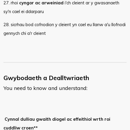
27. rhoi
cyngor ac arweiniad
i'ch cleient ar y gwasanaeth
sy'n cael ei ddarparu
28. sicrhau bod cofnodion y cleient yn cael eu llanw a'u llofnodi
gennych chi a'r cleient
Gwybodaeth a Dealltwriaeth
You need to know and understand:
Cynnal dulliau gwaith diogel ac effeithiol wrth roi
cuddliw croen**