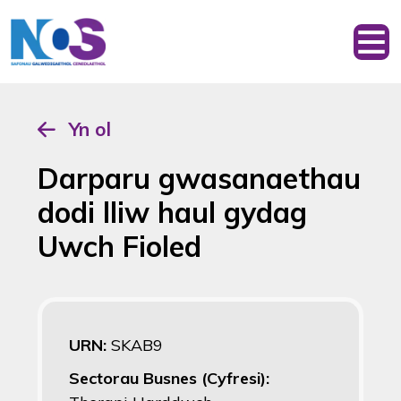
Yn ol
Darparu gwasanaethau
dodi lliw haul gydag
Uwch Fioled
URN:
SKAB9
Sectorau Busnes (Cyfresi):