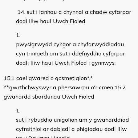
14. sut i lanhau a chynnal a chadw cyfarpar
dodi lliw haul Uwch Fioled
pwysigrwydd cyngor a chyfarwyddiadau
cyn triniaeth am sut i ddefnyddio cyfarpar
dodli lliw haul Uwch Fioled i gynnwys:
15.1 cael gwared o gosmetigion
*
,*
**gwrthchwyswyr a phersawrau o'r croen 15.2
gwahardd sbardunau Uwch Fioled
sut i rybuddio unigolion am y gwaharddiad
cyfreithiol ar dabledi a phigiadau dodi lliw