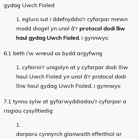
gydag Uwch Fioled
egluro sut i ddefnyddio'r cyfarpar mewn
modd diogel yn unol â'r
protocol dodi lliw
haul gydag Uwch Fioled
, i gynnwys:
6.1 beth i'w wneud os bydd argyfwng
cyfeirio'r unigolyn at y cyfarpar dodi lliw
haul Uwch Fioled yn unol â'r protocol dodi
lliw haul gydag Uwch Fioled, i gynnwys:
7.1 tynnu sylw at gyfarwyddiadau'r cyfarpar a
risgiau cysylltiedig
darparu cynnyrch glanwaith effeithiol ar