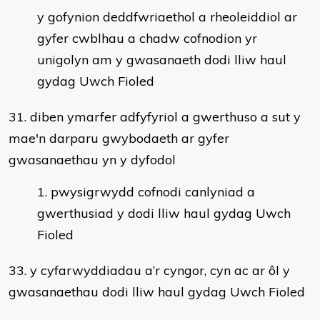
y gofynion deddfwriaethol a rheoleiddiol ar
gyfer cwblhau a chadw cofnodion yr
unigolyn am y gwasanaeth dodi lliw haul
gydag Uwch Fioled
31. diben ymarfer adfyfyriol a gwerthuso a sut y
mae'n darparu gwybodaeth ar gyfer
gwasanaethau yn y dyfodol
pwysigrwydd cofnodi canlyniad a
gwerthusiad y dodi lliw haul gydag Uwch
Fioled
33. y cyfarwyddiadau a’r cyngor, cyn ac ar ôl y
gwasanaethau dodi lliw haul gydag Uwch Fioled