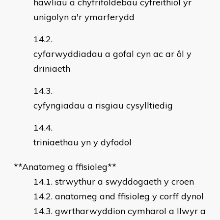
hawliau a chyfrifoldebau cyfreithiol yr
unigolyn a'r ymarferydd
cyfarwyddiadau a gofal cyn ac ar ôl y
driniaeth
cyfyngiadau a risgiau cysylltiedig
triniaethau yn y dyfodol
**Anatomeg a ffisioleg**
strwythur a swyddogaeth y croen
anatomeg and ffisioleg y corff dynol
gwrtharwyddion cymharol a llwyr a