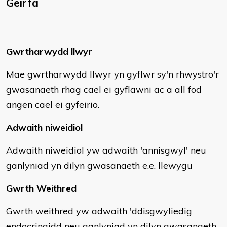
Geirfa
Gwrtharwydd llwyr
Mae gwrtharwydd llwyr yn gyflwr sy'n rhwystro'r
gwasanaeth rhag cael ei gyflawni ac a all fod
angen cael ei gyfeirio.
Adwaith niweidiol
Adwaith niweidiol yw adwaith 'annisgwyl' neu
ganlyniad yn dilyn gwasanaeth e.e. llewygu
Gwrth Weithred
Gwrth weithred yw adwaith 'ddisgwyliedig
endocrinaidd neu ganlyniad yn dilyn gwasanaeth