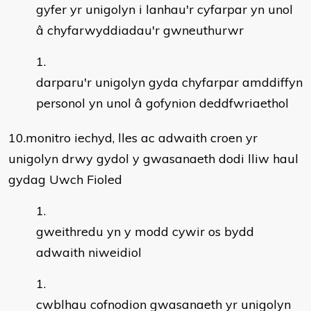
gyfer yr unigolyn i lanhau'r cyfarpar yn unol
â chyfarwyddiadau'r gwneuthurwr
darparu'r unigolyn gyda chyfarpar amddiffyn
personol yn unol â gofynion deddfwriaethol
10.monitro iechyd, lles ac adwaith croen yr
unigolyn drwy gydol y gwasanaeth dodi lliw haul
gydag Uwch Fioled
gweithredu yn y modd cywir os bydd
adwaith niweidiol
cwblhau cofnodion gwasanaeth yr unigolyn