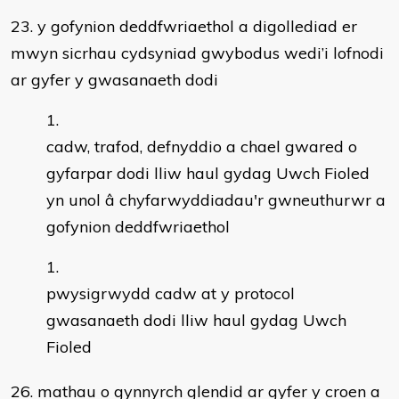
23. y gofynion deddfwriaethol a digollediad er
mwyn sicrhau cydsyniad gwybodus wedi’i lofnodi
ar gyfer y gwasanaeth dodi
cadw, trafod, defnyddio a chael gwared o
gyfarpar dodi lliw haul gydag Uwch Fioled
yn unol â chyfarwyddiadau'r gwneuthurwr a
gofynion deddfwriaethol
pwysigrwydd cadw at y protocol
gwasanaeth dodi lliw haul gydag Uwch
Fioled
26. mathau o gynnyrch glendid ar gyfer y croen a