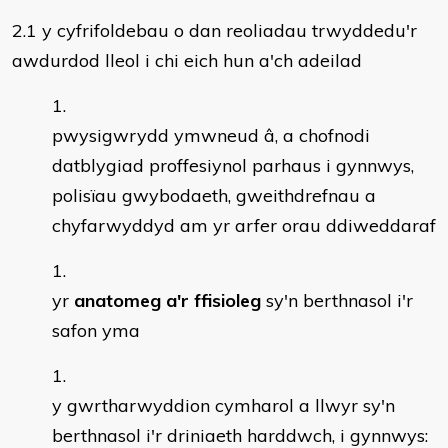
2.1 y cyfrifoldebau o dan reoliadau trwyddedu'r
awdurdod lleol i chi eich hun a'ch adeilad
pwysigwrydd ymwneud â, a chofnodi
datblygiad proffesiynol parhaus i gynnwys,
polisïau gwybodaeth, gweithdrefnau a
chyfarwyddyd am yr arfer orau ddiweddaraf
yr
anatomeg a'r ffisioleg
sy'n berthnasol i'r
safon yma
y gwrtharwyddion cymharol a llwyr sy'n
berthnasol i'r driniaeth harddwch, i gynnwys: