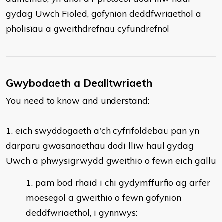
gydag Uwch Fioled, gofynion deddfwriaethol a
pholisïau a gweithdrefnau cyfundrefnol
Gwybodaeth a Dealltwriaeth
You need to know and understand:
​1. eich swyddogaeth a'ch cyfrifoldebau pan yn
darparu gwasanaethau dodi lliw haul gydag
Uwch a phwysigrwydd gweithio o fewn eich gallu
pam bod rhaid i chi gydymffurfio ag arfer
moesegol a gweithio o fewn gofynion
deddfwriaethol, i gynnwys: