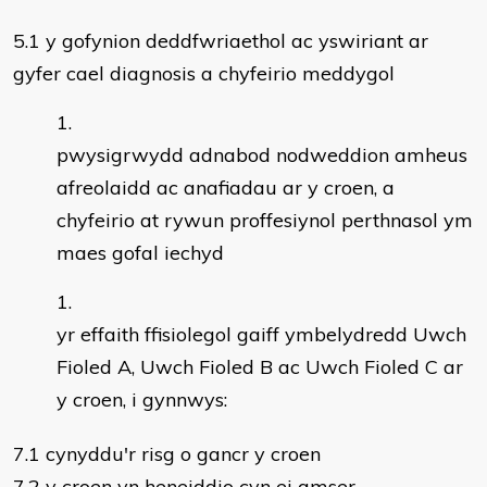
5.1 y gofynion deddfwriaethol ac yswiriant ar
gyfer cael diagnosis a chyfeirio meddygol
pwysigrwydd adnabod nodweddion amheus
afreolaidd ac anafiadau ar y croen, a
chyfeirio at rywun proffesiynol perthnasol ym
maes gofal iechyd
yr effaith ffisiolegol gaiff ymbelydredd Uwch
Fioled A, Uwch Fioled B ac Uwch Fioled C ar
y croen, i gynnwys:
7.1 cynyddu'r risg o gancr y croen
7.2 y croen yn heneiddio cyn ei amser