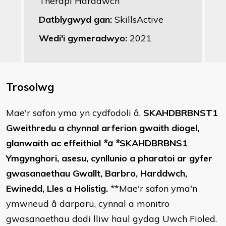
Therapi Harddwch
Datblygwyd gan:
SkillsActive
Wedi'i gymeradwyo:
2021
Trosolwg
​Mae'r safon yma yn cydfodoli â,
SKAHDBRBNST1
Gweithredu a chynnal arferion gwaith diogel,
glanwaith ac effeithiol
*a *
SKAHDBRBNS1
Ymgynghori, asesu, cynllunio a pharatoi ar gyfer
gwasanaethau Gwallt, Barbro, Harddwch,
Ewinedd, Lles a Holistig.
*
*Mae'r safon yma'n
ymwneud â darparu, cynnal a monitro
gwasanaethau dodi lliw haul gydag Uwch Fioled.