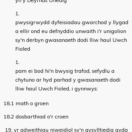
yn y Deyrnas Unedig
pwysigrwydd dyfeisiadau gwarchod y llygad
a ellir ond eu defnyddio unwaith i'r unigolion
sy'n derbyn gwasanaeth dodi lliw haul Uwch
Fioled
pam ei bod hi'n bwysig trafod, sefydlu a
chytuno ar hyd parhad y gwasanaeth dodi
lliw haul Uwch Fioled, i gynnwys:
18.1 math o groen
18.2 dosbarthiad o'r croen
19. yr adweithiau niweidiol sy'n gysylltiedig gyda