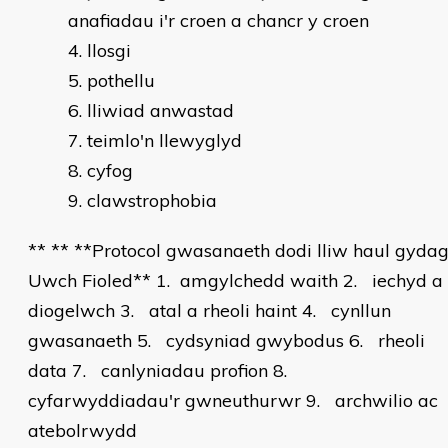
anafiadau i'r croen a chancr y croen
llosgi
pothellu
lliwiad anwastad
teimlo'n llewyglyd
cyfog
clawstrophobia
** ** **Protocol gwasanaeth dodi lliw haul gyda
Uwch Fioled** 1. amgylchedd waith 2. iechyd a
diogelwch 3. atal a rheoli haint 4. cynllun
gwasanaeth 5. cydsyniad gwybodus 6. rheoli
data 7. canlyniadau profion 8.
cyfarwyddiadau'r gwneuthurwr 9. archwilio ac
atebolrwydd