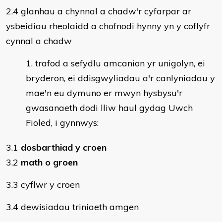
2.4 glanhau a chynnal a chadw'r cyfarpar ar
ysbeidiau rheolaidd a chofnodi hynny yn y coflyfr
cynnal a chadw
trafod a sefydlu amcanion yr unigolyn, ei
bryderon, ei ddisgwyliadau a'r canlyniadau y
mae'n eu dymuno er mwyn hysbysu'r
gwasanaeth dodi lliw haul gydag Uwch
Fioled, i gynnwys:
3.1
dosbarthiad y croen
3.2
math o groen
3.3 cyflwr y croen
3.4 dewisiadau triniaeth amgen