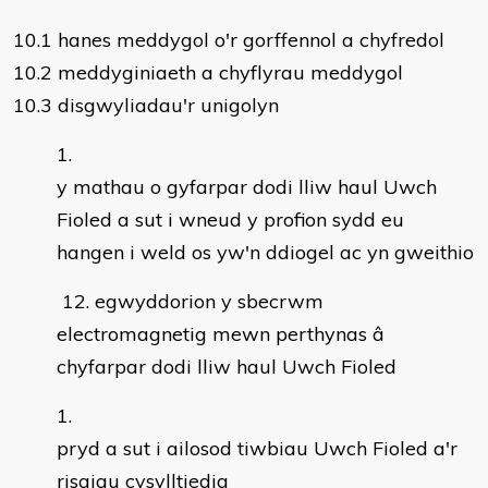
10.1 hanes meddygol o'r gorffennol a chyfredol
10.2 meddyginiaeth a chyflyrau meddygol
10.3 disgwyliadau'r unigolyn
y mathau o gyfarpar dodi lliw haul Uwch
Fioled a sut i wneud y profion sydd eu
hangen i weld os yw'n ddiogel ac yn gweithio
12. egwyddorion y sbecrwm
electromagnetig mewn perthynas â
chyfarpar dodi lliw haul Uwch Fioled
pryd a sut i ailosod tiwbiau Uwch Fioled a'r
risgiau cysylltiedig