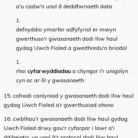
a'u cadw'n unol â deddfwriaeth data
defnyddio ymarfer adfyfyriol er mwyn
gwerthuso'r gwasanaeth dodi lliw haul
gydag Uwch Fioled a gweithredu'n briodol
rhoi
cyfarwyddiadau
a chyngor i'r unigolyn
cyn ac ar ôl y gwasanaeth
15. cofnodi canlyniad y gwasanaeth dodi lliw haul
gydag Uwch Fioled a’r gwerthusiad ohono
16. cwblhau'r gwasanaeth dodi lliw haul gydag
Uwch Fioled drwy gau'r cyfarpar i lawr a'i
ddiheintio, yn unol â'r protocol dodi lliw haul