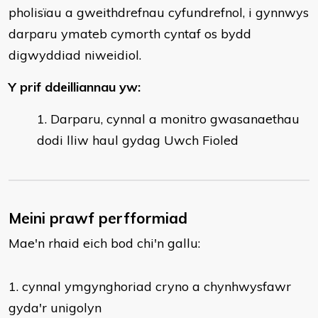
pholisïau a gweithdrefnau cyfundrefnol, i gynnwys
darparu ymateb cymorth cyntaf os bydd
digwyddiad niweidiol.
Y prif ddeilliannau yw:
Darparu, cynnal a monitro gwasanaethau
dodi lliw haul gydag Uwch Fioled
Meini prawf perfformiad
Mae'n rhaid eich bod chi'n gallu:
​1. cynnal ymgynghoriad cryno a chynhwysfawr
gyda'r unigolyn