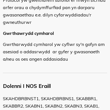
Protocol yw gweithdrefn safonol er mwyn sicrhau
arfer orau a chydymffurfiad pan yn darparu
gwasanaethau e.e. dilyn cyfarwyddiadau'r
gwneuthurwr
Gwrthawrydd cymharol
Gwrtharwydd cymharol yw cyflwr sy'n gofyn am
asesiad o addasrwydd ar gyfer y gwasanaeth
a/neu os oes angen addasiadau
Dolenni I NOS Eraill
​SKAHDBRBNST1, SKAHDBRBNS1, SKABBR1,
SKABBR2, SKABN1, SKABN2, SKABN3, SKAB1,