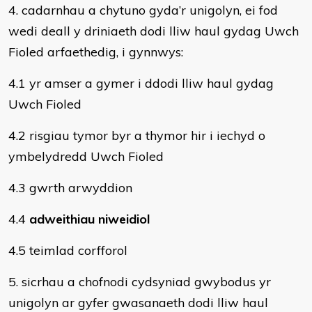
4. cadarnhau a chytuno gyda’r unigolyn, ei fod
wedi deall y driniaeth dodi lliw haul gydag Uwch
Fioled arfaethedig, i gynnwys:
4.1 yr amser a gymer i ddodi lliw haul gydag
Uwch Fioled
4.2 risgiau tymor byr a thymor hir i iechyd o
ymbelydredd Uwch Fioled
4.3 gwrth arwyddion
4.4
adweithiau niweidiol
4.5 teimlad corfforol
5. sicrhau a chofnodi cydsyniad gwybodus yr
unigolyn ar gyfer gwasanaeth dodi lliw haul