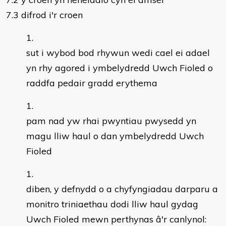
7.3 difrod i'r croen
sut i wybod bod rhywun wedi cael ei adael
yn rhy agored i ymbelydredd Uwch Fioled o
raddfa pedair gradd erythema
pam nad yw rhai pwyntiau pwysedd yn
magu lliw haul o dan ymbelydredd Uwch
Fioled
diben, y defnydd o a chyfyngiadau darparu a
monitro triniaethau dodi lliw haul gydag
Uwch Fioled mewn perthynas â'r canlynol: