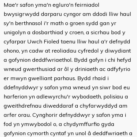
Mae'r safon yma'n egluro'n feirniadol
bwysigrwydd darparu cyngor am ddodi lliw haul
sy'n berthnasol i'r math o groen sydd gan yr
unigolyn a dosbarthiad y croen, a sicrhau bod y
cyfarpar Uwch Fioled taenu lliw haul a'r defnydd
ohono, yn cadw at reoliadau cyfredol y diwydiant
a gofynion deddfwriaethol. Bydd gofyn i chi hefyd
wneud gwerthusiad ar ôl y driniaeth ac adfyfyrio
er mwyn gwelliant parhaus. Bydd rhaid i
ddefnyddwyr y safon yma wneud yn siwr bod eu
harferion yn adlewyrchu'r wybodaeth, polisïau a
gweithdrefnau diweddaraf a chyfarwyddyd am
arfer orau. Cynghorir defnyddwyr y safon yma i
fod yn ymwybodol o, a chydymffurfio gyda
gofynion cymorth cyntaf yn unol â deddfwriaeth a