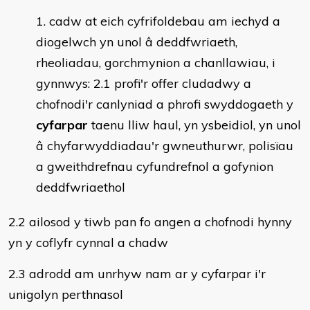
cadw at eich cyfrifoldebau am iechyd a
diogelwch yn unol â deddfwriaeth,
rheoliadau, gorchmynion a chanllawiau, i
gynnwys: 2.1 profi'r offer cludadwy a
chofnodi'r canlyniad a phrofi swyddogaeth y
cyfarpar
taenu lliw haul, yn ysbeidiol, yn unol
â chyfarwyddiadau'r gwneuthurwr, polisïau
a gweithdrefnau cyfundrefnol a gofynion
deddfwriaethol
2.2 ailosod y tiwb pan fo angen a chofnodi hynny
yn y coflyfr cynnal a chadw
2.3 adrodd am unrhyw nam ar y cyfarpar i'r
unigolyn perthnasol