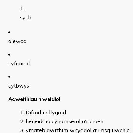
sych
olewog
cyfuniad
cytbwys
Adweithiau niweidiol
Difrod i'r llygaid
heneiddio cynamserol o'r croen
ymateb gwrthimiwnyddol a'r risg uwch o