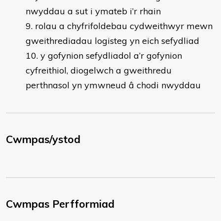
nwyddau a sut i ymateb i’r rhain
rolau a chyfrifoldebau cydweithwyr mewn
gweithrediadau logisteg yn eich sefydliad
y gofynion sefydliadol a’r gofynion
cyfreithiol, diogelwch a gweithredu
perthnasol yn ymwneud â chodi nwyddau
Cwmpas/ystod
Cwmpas Perfformiad