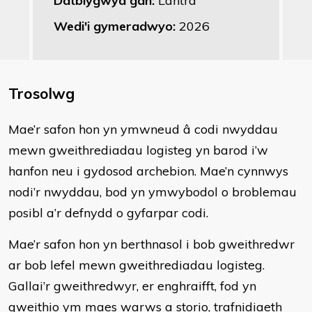
Datblygwyd gan:
Lantra
Wedi'i gymeradwyo:
2026
Trosolwg
​Mae’r safon hon yn ymwneud â codi nwyddau
mewn gweithrediadau logisteg yn barod i’w
hanfon neu i gydosod archebion. Mae’n cynnwys
nodi’r nwyddau, bod yn ymwybodol o broblemau
posibl a’r defnydd o gyfarpar codi.
Mae’r safon hon yn berthnasol i bob gweithredwr
ar bob lefel mewn gweithrediadau logisteg.
Gallai’r gweithredwyr, er enghraifft, fod yn
gweithio ym maes warws a storio, trafnidiaeth