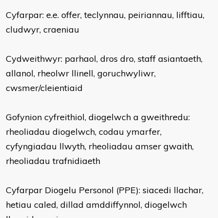
Cyfarpar: e.e. offer, teclynnau, peiriannau, lifftiau,
cludwyr, craeniau
Cydweithwyr: parhaol, dros dro, staff asiantaeth,
allanol, rheolwr llinell, goruchwyliwr,
cwsmer/cleientiaid
Gofynion cyfreithiol, diogelwch a gweithredu:
rheoliadau diogelwch, codau ymarfer,
cyfyngiadau llwyth, rheoliadau amser gwaith,
rheoliadau trafnidiaeth
Cyfarpar Diogelu Personol (PPE): siacedi llachar,
hetiau caled, dillad amddiffynnol, diogelwch