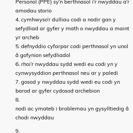
Personol (PPE) sy’n berthnasol i’r nwyddau a’r
amodau storio
cymhwyso’r dulliau codi a nodir gan y
sefydliad ar gyfer y math o nwyddau a maint
yr archeb
defnyddio cyfarpar codi perthnasol yn unol
â gofynion sefydliadol
rhoi’r nwyddau sydd wedi eu codi yn y
cynwysyddion perthnasol neu ar y paledi
gosod y nwyddau sydd wedi eu codi yn
barod ar gyfer cydosod archebion
nodi ac ymateb i broblemau yn gysylltiedig â
chodi nwyddau