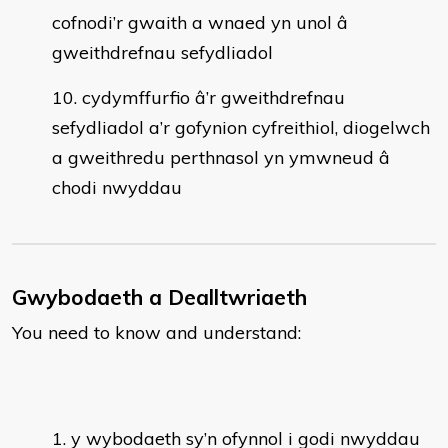
cofnodi’r gwaith a wnaed yn unol â
gweithdrefnau sefydliadol
cydymffurfio â’r gweithdrefnau
sefydliadol a’r gofynion cyfreithiol, diogelwch
a gweithredu perthnasol yn ymwneud â
chodi nwyddau
Gwybodaeth a Dealltwriaeth
You need to know and understand:
y wybodaeth sy’n ofynnol i godi nwyddau