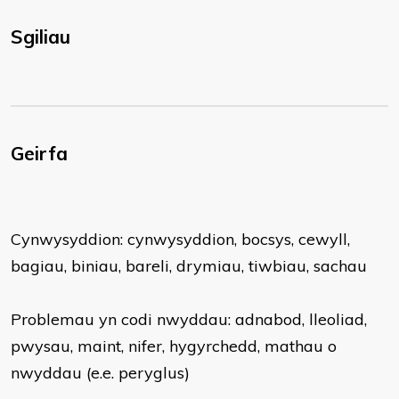
Sgiliau
Geirfa
Cynwysyddion: cynwysyddion, bocsys, cewyll,
bagiau, biniau, bareli, drymiau, tiwbiau, sachau
Problemau yn codi nwyddau: adnabod, lleoliad,
pwysau, maint, nifer, hygyrchedd, mathau o
nwyddau (e.e. peryglus)