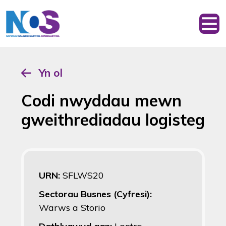
Yn ol
Codi nwyddau mewn
gweithrediadau logisteg
URN:
SFLWS20
Sectorau Busnes (Cyfresi):
Warws a Storio