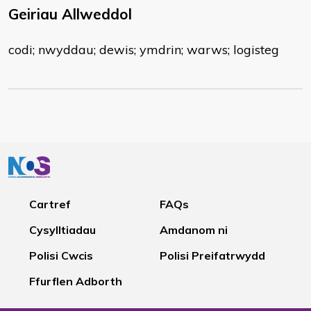
Geiriau Allweddol
codi; nwyddau; dewis; ymdrin; warws; logisteg
Cartref
FAQs
Cysylltiadau
Amdanom ni
Polisi Cwcis
Polisi Preifatrwydd
Ffurflen Adborth