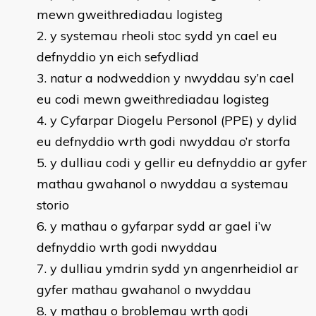
mewn gweithrediadau logisteg
y systemau rheoli stoc sydd yn cael eu
defnyddio yn eich sefydliad
natur a nodweddion y nwyddau sy’n cael
eu codi mewn gweithrediadau logisteg
y Cyfarpar Diogelu Personol (PPE) y dylid
eu defnyddio wrth godi nwyddau o’r storfa
y dulliau codi y gellir eu defnyddio ar gyfer
mathau gwahanol o nwyddau a systemau
storio
y mathau o gyfarpar sydd ar gael i’w
defnyddio wrth godi nwyddau
y dulliau ymdrin sydd yn angenrheidiol ar
gyfer mathau gwahanol o nwyddau
y mathau o broblemau wrth godi